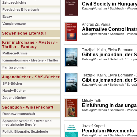
Zeitgeschichte
Civil Society in Hungar
Katalog/Vorschau
/
Sachbuch - Wissen
Poetisches Bilderbuch
Essay
Vampirromane
András Zs. Varga
Alternative Control Ins
Slowenische Literatur
Katalog/Vorschau
/
Sachbuch - Wissen
Kriminalromane - Mystery -
Thriller - Fantasy
Terzijski, Kalin
,
Elvira Bormann -
Mallorca-Krimis
Gibt es jemanden, der Si
Katalog/Vorschau
/
Belletristik
/
Europäi
Kriminalromane - Mystery - Thriller
Fantasyroman
Terzijski, Kalin
,
Elvira Bormann -
Jugendbücher - SMS-Bücher
Gibt es jemanden, der Si
SMS-Bücher
Katalog/Vorschau
/
Belletristik
/
Europäi
Handy-Bücher
Jugendbücher
Mihály Tóth
Einführung in das ungar
Sachbuch - Wissenschaft
Katalog/Vorschau
/
Sachbuch - Wissen
Rechtswissenschaft
Sprachlehrwerke für Ärzte und
medizinische Berufe
Jozsef Kaposi
Pendulum Movements
Politik, Biografie, Soziologie
Katalog/Vorschau
/
Sachbuch - Wissen