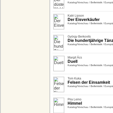
Katalog/Vorschau
/
Belletristik
/
Europäi
Katri Lipson
Der Eisverkäufer
Katalog/Vorschau
/
Belletristik
/
Europäi
György Berkovits
Die hundertjährige Tänz
Katalog/Vorschau
/
Belletristik
/
Europäi
Margit Ács
Duell
Katalog/Vorschau
/
Belletristik
/
Europäi
Tom Kuka
Felsen der Einsamkeit
Katalog/Vorschau
/
Belletristik
/
Europäi
Piia Leino
Himmel
Katalog/Vorschau
/
Belletristik
/
Europäi