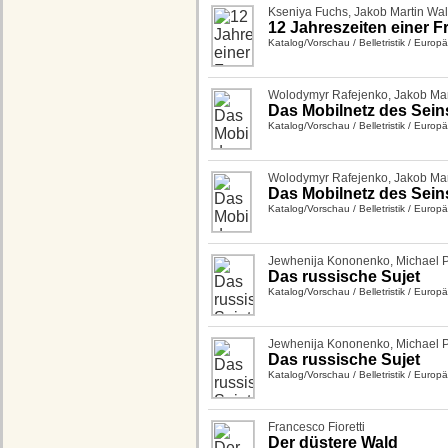
Kseniya Fuchs
,
Jakob Martin Wal
12 Jahreszeiten einer F
Katalog/Vorschau
/
Belletristik
/
Europäi
Wolodymyr Rafejenko
,
Jakob Mar
Das Mobilnetz des Sein
Katalog/Vorschau
/
Belletristik
/
Europäi
Wolodymyr Rafejenko
,
Jakob Mar
Das Mobilnetz des Sein
Katalog/Vorschau
/
Belletristik
/
Europäi
Jewhenija Kononenko
,
Michael P
Das russische Sujet
Katalog/Vorschau
/
Belletristik
/
Europäi
Jewhenija Kononenko
,
Michael P
Das russische Sujet
Katalog/Vorschau
/
Belletristik
/
Europäi
Francesco Fioretti
Der düstere Wald