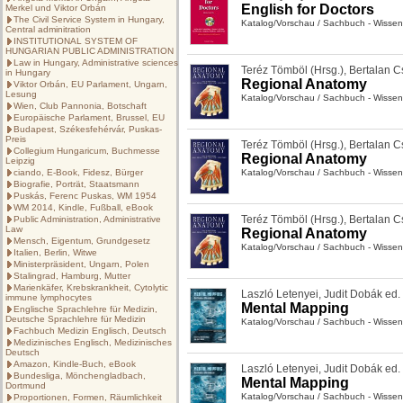
English for Doctors
Merkel und Viktor Orbán
The Civil Service System in Hungary,
Katalog/Vorschau
/
Sachbuch - Wissen
Central adminitration
INSTITUTIONAL SYSTEM OF
HUNGARIAN PUBLIC ADMINISTRATION
Law in Hungary, Administrative sciences
Teréz Tömböl (Hrsg.)
,
Bertalan Cs
in Hungary
Regional Anatomy
Viktor Orbán, EU Parlament, Ungarn,
Lesung
Katalog/Vorschau
/
Sachbuch - Wissen
Wien, Club Pannonia, Botschaft
Europäische Parlament, Brussel, EU
Budapest, Székesfehérvár, Puskas-
Preis
Teréz Tömböl (Hrsg.)
,
Bertalan Cs
Collegium Hungaricum, Buchmesse
Regional Anatomy
Leipzig
ciando, E-Book, Fidesz, Bürger
Katalog/Vorschau
/
Sachbuch - Wissen
Biografie, Porträt, Staatsmann
Puskás, Ferenc Puskas, WM 1954
WM 2014, Kindle, Fußball, eBook
Teréz Tömböl (Hrsg.)
,
Bertalan Cs
Public Administration, Administrative
Law
Regional Anatomy
Mensch, Eigentum, Grundgesetz
Katalog/Vorschau
/
Sachbuch - Wissen
Italien, Berlin, Witwe
Ministerpräsident, Ungarn, Polen
Stalingrad, Hamburg, Mutter
Marienkäfer, Krebskrankheit, Cytolytic
Laszló Letenyei
,
Judit Dobák ed.
immune lymphocytes
Mental Mapping
Englische Sprachlehre für Medizin,
Deutsche Sprachlehre für Medizin
Katalog/Vorschau
/
Sachbuch - Wissen
Fachbuch Medizin Englisch, Deutsch
Medizinisches Englisch, Medizinisches
Deutsch
Amazon, Kindle-Buch, eBook
Laszló Letenyei
,
Judit Dobák ed.
Bundesliga, Mönchengladbach,
Mental Mapping
Dortmund
Katalog/Vorschau
/
Sachbuch - Wissen
Proportionen, Formen, Räumlichkeit