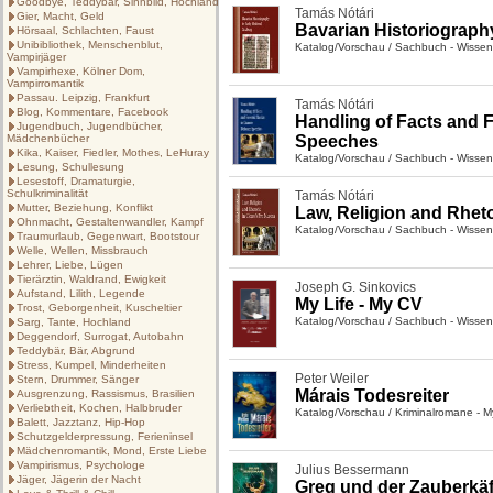
Goodbye, Teddybär, Sinnbild, Hochland
Tamás Nótári
Gier, Macht, Geld
Bavarian Historiography
Hörsaal, Schlachten, Faust
Unibibliothek, Menschenblut,
Katalog/Vorschau
/
Sachbuch - Wissen
Vampirjäger
Vampirhexe, Kölner Dom,
Vampirromantik
Passau. Leipzig, Frankfurt
Tamás Nótári
Blog, Kommentare, Facebook
Handling of Facts and F
Jugendbuch, Jugendbücher,
Mädchenbücher
Speeches
Kika, Kaiser, Fiedler, Mothes, LeHuray
Katalog/Vorschau
/
Sachbuch - Wissen
Lesung, Schullesung
Lesestoff, Dramaturgie,
Schulkriminalität
Tamás Nótári
Mutter, Beziehung, Konflikt
Law, Religion and Rheto
Ohnmacht, Gestaltenwandler, Kampf
Katalog/Vorschau
/
Sachbuch - Wissen
Traumurlaub, Gegenwart, Bootstour
Welle, Wellen, Missbrauch
Lehrer, Liebe, Lügen
Tierärztin, Waldrand, Ewigkeit
Joseph G. Sinkovics
Aufstand, Lilith, Legende
My Life - My CV
Trost, Geborgenheit, Kuscheltier
Katalog/Vorschau
/
Sachbuch - Wissen
Sarg, Tante, Hochland
Deggendorf, Surrogat, Autobahn
Teddybär, Bär, Abgrund
Stress, Kumpel, Minderheiten
Peter Weiler
Stern, Drummer, Sänger
Márais Todesreiter
Ausgrenzung, Rassismus, Brasilien
Verliebtheit, Kochen, Halbbruder
Katalog/Vorschau
/
Kriminalromane - Mys
Balett, Jazztanz, Hip-Hop
Schutzgelderpressung, Ferieninsel
Mädchenromantik, Mond, Erste Liebe
Vampirismus, Psychologe
Julius Bessermann
Jäger, Jägerin der Nacht
Greg und der Zauberkäf