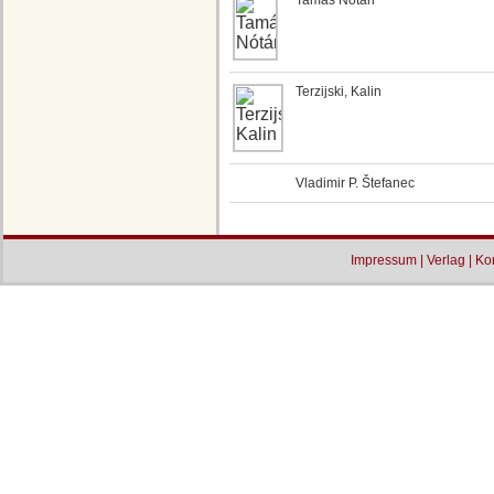
Tamás Nótári
Terzijski, Kalin
Vladimir P. Štefanec
Impressum
|
Verlag
|
Ko