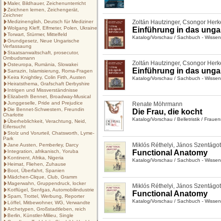
Maler, Bildhauer, Zeichenunterricht
Zeichnen lernen, Zeichengerät,
Zeichner
Medizinenglish, Deutsch für Mediziner
Zoltán Hautzinger
,
Csongor Herk
Wolgang Kleff, Elfmeter, Polen, Ukraine
Einführung in das unga
Torwart, Stürmer, Mittelfeld
Katalog/Vorschau
/
Sachbuch - Wissen
Grundgesetz, Neue Ungarische
Verfassaung
Staatsanwaltschaft, prosecutor,
Ombudsmann
Zoltán Hautzinger
,
Csongor Herk
Osteuropa, Rumänia, Slowakei
Einführung in das unga
Sarrazin, Islamisierung, Roma-Fragen
Keira Knightley, Colin Firth, Austen
Katalog/Vorschau
/
Sachbuch - Wissen
Heiratsthema, Grafschaft Derbyshire
Intrigen und Missverständnisse
Elizabeth Bennet, Broadway-Musical
Junggeselle, Pride and Prejudice
Renate Möhrmann
Die Bennet-Schwestern, Freundin
Die Frau, die kocht
Charlotte
Katalog/Vorschau
/
Belletristik
/
Frauen
Überheblichkeit, Verachtung, Neid,
Eifersucht
Stolz und Vorurteil, Chatsworth, Lyme-
Park
Miklós Réthelyi
,
János Szentágot
Jane Austen, Pemberley, Darcy
Integration, afrikanisch, Yoruba
Functional Anatomy
Kontinent, Afrika, Nigeria
Katalog/Vorschau
/
Sachbuch - Wissen
Heimat, Fliehen, Zuhause
Boot, Überfahrt, Spanien
Mädchen-Clique, Club, Gramm
Magerwahn, Gruppendruck, locker
Miklós Réthelyi
,
János Szentágot
Kotflügel, Senfgas, Automobilindustrie
Functional Anatomy
Spam, Trottel, Werbung, Reporter
Katalog/Vorschau
/
Sachbuch - Wissen
Löffel, Mitbewohner, WG, Verwandte
Archetypen, Großstadtleben, reich
Berlin, Künstler-Milieu, Single