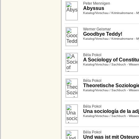
Peter Mennigen
Abyssus
Katalog/Vorschau
/
Kriminalromane - Mys
Werner Geismar
Goodbye Teddy!
Katalog/Vorschau
/
Kriminalromane - Mys
Béla Pokol
A Sociology of Constitu
Katalog/Vorschau
/
Sachbuch - Wissen
Béla Pokol
Theoretische Soziologi
Katalog/Vorschau
/
Sachbuch - Wissen
Béla Pokol
Una sociología de la ad
Katalog/Vorschau
/
Sachbuch - Wissen
Béla Pokol
Und was ist mit Osteuro