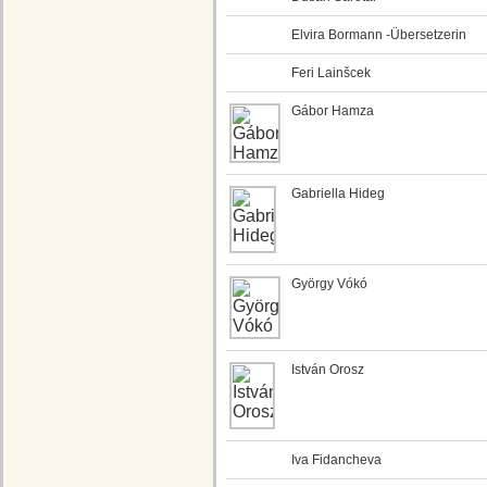
Elvira Bormann -Übersetzerin
Feri Lainšcek
Gábor Hamza
Gabriella Hideg
György Vókó
István Orosz
Iva Fidancheva