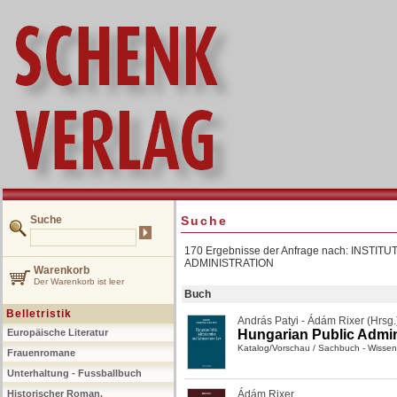
Suche
Suche
170 Ergebnisse der Anfrage nach: INST
ADMINISTRATION
Warenkorb
Der Warenkorb ist leer
Buch
Belletristik
András Patyi - Ádám Rixer (Hrsg.
Europäische Literatur
Hungarian Public Admin
Katalog/Vorschau
/
Sachbuch - Wissen
Frauenromane
Unterhaltung - Fussballbuch
Historischer Roman,
Ádám Rixer