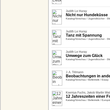
Judith Le Huray
Nicht nur Hundeküsse
Katalog/Vorschau
/
Jugendbücher - S
Judith Le Huray
Tanz mit Spannung
Katalog/Vorschau
/
Jugendbücher - S
Judith Le Huray
Umwege zum Glück
Katalog/Vorschau
/
Jugendbücher - S
J. A. Tillmann
Beobachtungen in ande
Katalog/Vorschau
/
Belletristik
/
Essay
Kseniya Fuchs
,
Jakob Martin Wal
12 Jahreszeiten einer F
Katalog/Vorschau
/
Belletristik
/
Europäi