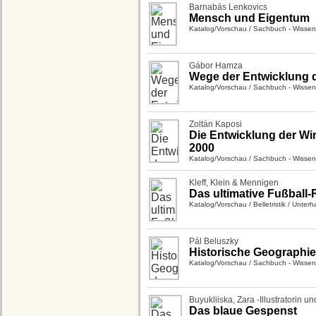
Barnabás Lenkovics
Mensch und Eigentum
Katalog/Vorschau
/
Sachbuch - Wissen
Gábor Hamza
Wege der Entwicklung d
Katalog/Vorschau
/
Sachbuch - Wissen
Zoltán Kaposi
Die Entwicklung der Wir
2000
Katalog/Vorschau
/
Sachbuch - Wissen
Kleff, Klein & Mennigen
Das ultimative Fußball
Katalog/Vorschau
/
Belletristik
/
Unterha
Pál Beluszky
Historische Geographi
Katalog/Vorschau
/
Sachbuch - Wissen
Buyukliiska, Zara -Illustratorin un
Das blaue Gespenst