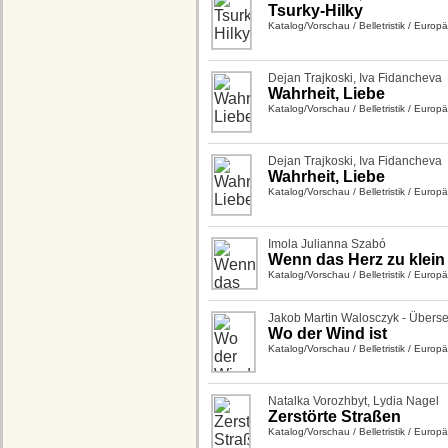
Tsurky-Hilky
Katalog/Vorschau
/
Belletristik
/
Europäi
Dejan Trajkoski
,
Iva Fidancheva
Wahrheit, Liebe
Katalog/Vorschau
/
Belletristik
/
Europäi
Dejan Trajkoski
,
Iva Fidancheva
Wahrheit, Liebe
Katalog/Vorschau
/
Belletristik
/
Europäi
Imola Julianna Szabó
Wenn das Herz zu klein
Katalog/Vorschau
/
Belletristik
/
Europäi
Jakob Martin Walosczyk - Überse
Wo der Wind ist
Katalog/Vorschau
/
Belletristik
/
Europäi
Natalka Vorozhbyt
,
Lydia Nagel
Zerstörte Straßen
Katalog/Vorschau
/
Belletristik
/
Europäi