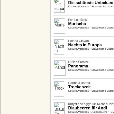
Die schönste Unbekann
Katalog/Vorschau
/
Slowenische Litera
Feri Lainšcek
Murischa
Katalog/Vorschau
/
Slowenische Litera
Polona Glavan
Nachts in Europa
Katalog/Vorschau
/
Slowenische Litera
Dušan Šarotar
Panorama
Katalog/Vorschau
/
Slowenische Litera
Gabriela Babnik
Trockenzeit
Katalog/Vorschau
/
Slowenische Litera
Khrystia Vengryniuk
,
Michael Pie
Blaubeeren für Andi
Katalog/Vorschau
/
Jugendbücher - S