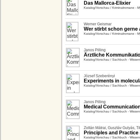
Das Mallorca-Elixier
Katalog/Vorschau
/
Kriminalromane - Mys
Werner Geismar
Wer stirbt schon gerne 
Katalog/Vorschau
/
Kriminalromane - Mys
Janos Pilling
Ärztliche Kommunikatio
Katalog/Vorschau
/
Sachbuch - Wissen
József Szeberényi
Experiments in molecula
Katalog/Vorschau
/
Sachbuch - Wissen
Janos Pilling
Medical Communication 
Katalog/Vorschau
/
Sachbuch - Wissen
Zoltán Mátrai
,
Gusztáv Gulyás
,
Ti
Principles and Practice
Katalog/Vorschau
/
Sachbuch - Wissen