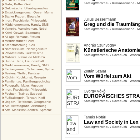
Love & Thrill & Chill
Katalog/Vorschau
/
Kriminalromane - Mys
Malle, Koffer, Geld
Geldwäsche, Urlaubsparadies
Entwicklungsroman,Queen Mums
Starke Frauen, Biografie
Julius Bessermann
Irren, Psychiatrie, Philosophie
Greg und die Traumfän
Mädchenromane, Handy, SMS
Vampire, Vampirroman, Nebel
Katalog/Vorschau
/
Kriminalromane - Mys
Krimi, Gewalt, Spannung
All-age-Romane, Frauen
Medizinstudent, Arzt
Krebsforschung, Cell
András Szunyoghy
Nordseeküste, Norwegerstute
Künstlerische Anatomie
Privatdetektiv, Geldwäsche
Katalog/Vorschau
/
Sachbuch - Wissen
Mallorca, Palma de Mallorca
Hunde, Tanz, Freundschaft
Mädchenromane, Handy, SMS
Fantasyroman, Schamane, Mythen
Zoltán Szalai
Mystery, Thriller, Fantasy
Vom Würfel zum Akt
Köchin, Kochkunst, Rezepte
Katalog/Vorschau
/
Sachbuch - Wissen
Familientag, Familiengeschichte
Fotografie, Maler, Museum
Irren, Psychiatrie, Philosophie
György Vókó
Fechten, Trainer, Szepesi
EUROPÄISCHES STR
Fußballregeln, Torwart, Kleff
Katalog/Vorschau
/
Sachbuch - Wissen
Ungarn, Tiefebene, Geographie
Akt, Aktfotografie, Zeichnung
Arzt, Medizinstudenten, Sprache
Tamás Nótári
Law and Society in Lex
Katalog/Vorschau
/
Sachbuch - Wissen