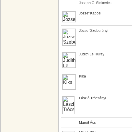
Joseph G. Sinkovics
Jozsef Kaposi
József Szeberényi
Judith Le Huray
Kika
László Trócsányi
Margit Ács