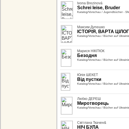
Ivona Brezinová
Schrei leise, Bruder
Katalog/Vorschau
/
Jugendbücher - S
Максим Дупешко
ІСТОРІЯ, ВАРТА ЦІЛО
Katalog/Vorschau
/
Bücher auf Ukraini
Марися НІКІТЮК
Безодня
Katalog/Vorschau
/
Bücher auf Ukraini
Юлія ШЕКЕТ
Від пустки
Katalog/Vorschau
/
Bücher auf Ukraini
Любко ДЕРЕШ
Миротворець
Katalog/Vorschau
/
Bücher auf Ukraini
Світлана Ткачен&
НІЧ БУЛА