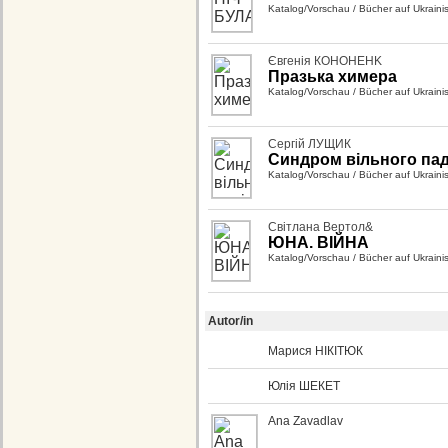
Katalog/Vorschau
/
Bücher auf Ukraini
Євгенія КОНОНЕНK
Празька химера
Katalog/Vorschau
/
Bücher auf Ukraini
Сергій ЛУЩИК
Синдром вільного па
Katalog/Vorschau
/
Bücher auf Ukraini
Світлана Вертол&
ЮНА. ВІЙНА
Katalog/Vorschau
/
Bücher auf Ukraini
Autor/in
Марися НІКІТЮК
Юлія ШЕКЕТ
Ana Zavadlav