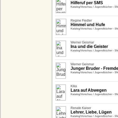
Hilferuf per SMS
Katalog/Vorschau
/
Jugendbücher - S
Regine Fiedler
Himmel und Hufe
Katalog/Vorschau
/
Jugendbücher - S
Werner Geismar
Ina und die Geister
Katalog/Vorschau
/
Jugendbücher - S
Werner Geismar
Junger Bruder - Fremd
Katalog/Vorschau
/
Jugendbücher - S
Kika
Lara auf Abwegen
Katalog/Vorschau
/
Jugendbücher - S
Renate Kaiser
Lehrer, Liebe, Lügen
Katalog/Vorschau
/
Jugendbücher - S