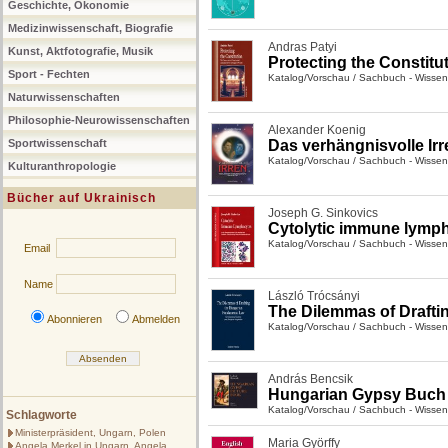
Geschichte, Ökonomie
Medizinwissenschaft, Biografie
Andras Patyi
Kunst, Aktfotografie, Musik
Protecting the Constitu
Sport - Fechten
Katalog/Vorschau
/
Sachbuch - Wissen
Naturwissenschaften
Philosophie-Neurowissenschaften
Alexander Koenig
Sportwissenschaft
Das verhängnisvolle Irr
Katalog/Vorschau
/
Sachbuch - Wissen
Kulturanthropologie
Bücher auf Ukrainisch
Joseph G. Sinkovics
Cytolytic immune lymp
Katalog/Vorschau
/
Sachbuch - Wissen
Email
Name
László Trócsányi
The Dilemmas of Draft
Abonnieren
Abmelden
Katalog/Vorschau
/
Sachbuch - Wissen
András Bencsik
Hungarian Gypsy Buch
Katalog/Vorschau
/
Sachbuch - Wissen
Schlagworte
Ministerpräsident, Ungarn, Polen
Maria Györffy
Angela Merkel in Ungarn, Angela