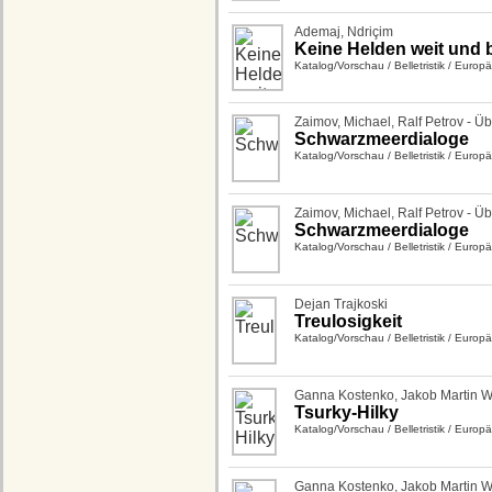
Ademaj, Ndriçim
Keine Helden weit und b
Katalog/Vorschau
/
Belletristik
/
Europäi
Zaimov, Michael
,
Ralf Petrov - Ü
Schwarzmeerdialoge
Katalog/Vorschau
/
Belletristik
/
Europäi
Zaimov, Michael
,
Ralf Petrov - Ü
Schwarzmeerdialoge
Katalog/Vorschau
/
Belletristik
/
Europäi
Dejan Trajkoski
Treulosigkeit
Katalog/Vorschau
/
Belletristik
/
Europäi
Ganna Kostenko
,
Jakob Martin W
Tsurky-Hilky
Katalog/Vorschau
/
Belletristik
/
Europäi
Ganna Kostenko
,
Jakob Martin W