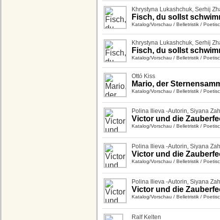
Khrystyna Lukashchuk
,
Serhij Z
Fisch, du sollst schwi
Katalog/Vorschau
/
Belletristik
/
Poetis
Khrystyna Lukashchuk
,
Serhij Z
Fisch, du sollst schwi
Katalog/Vorschau
/
Belletristik
/
Poetis
Ottó Kiss
Mario, der Sternensamm
Katalog/Vorschau
/
Belletristik
/
Poetis
Polina Ilieva -Autorin
,
Siyana Zaha
Victor und die Zauberfe
Katalog/Vorschau
/
Belletristik
/
Poetis
Polina Ilieva -Autorin
,
Siyana Zaha
Victor und die Zauberfe
Katalog/Vorschau
/
Belletristik
/
Poetis
Polina Ilieva -Autorin
,
Siyana Zaha
Victor und die Zauberfe
Katalog/Vorschau
/
Belletristik
/
Poetis
Ralf Kelten