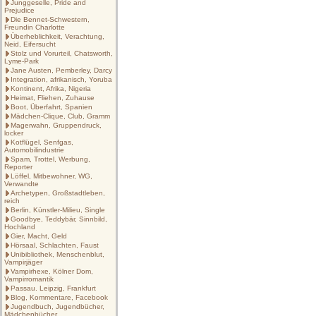
Junggeselle, Pride and
Prejudice
Die Bennet-Schwestern,
Freundin Charlotte
Überheblichkeit, Verachtung,
Neid, Eifersucht
Stolz und Vorurteil, Chatsworth,
Lyme-Park
Jane Austen, Pemberley, Darcy
Integration, afrikanisch, Yoruba
Kontinent, Afrika, Nigeria
Heimat, Fliehen, Zuhause
Boot, Überfahrt, Spanien
Mädchen-Clique, Club, Gramm
Magerwahn, Gruppendruck,
locker
Kotflügel, Senfgas,
Automobilindustrie
Spam, Trottel, Werbung,
Reporter
Löffel, Mitbewohner, WG,
Verwandte
Archetypen, Großstadtleben,
reich
Berlin, Künstler-Milieu, Single
Goodbye, Teddybär, Sinnbild,
Hochland
Gier, Macht, Geld
Hörsaal, Schlachten, Faust
Unibibliothek, Menschenblut,
Vampirjäger
Vampirhexe, Kölner Dom,
Vampirromantik
Passau. Leipzig, Frankfurt
Blog, Kommentare, Facebook
Jugendbuch, Jugendbücher,
Mädchenbücher