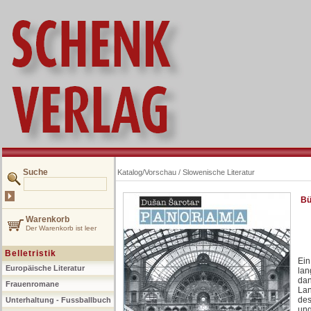
Suche
Katalog/Vorschau
/
Slowenische Literatur
Bü
Warenkorb
Der Warenkorb ist leer
Belletristik
Ein
Europäische Literatur
lan
dan
Frauenromane
Lan
des
Unterhaltung - Fussballbuch
ung