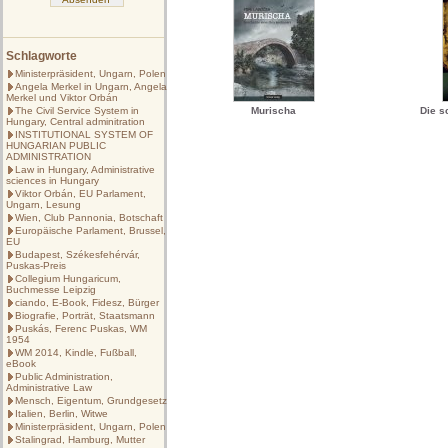
Schlagworte
Ministerpräsident, Ungarn, Polen
Angela Merkel in Ungarn, Angela
Merkel und Viktor Orbán
The Civil Service System in
Murischa
Die s
Hungary, Central adminitration
INSTITUTIONAL SYSTEM OF
HUNGARIAN PUBLIC
ADMINISTRATION
Law in Hungary, Administrative
sciences in Hungary
Viktor Orbán, EU Parlament,
Ungarn, Lesung
Wien, Club Pannonia, Botschaft
Europäische Parlament, Brussel,
EU
Budapest, Székesfehérvár,
Puskas-Preis
Collegium Hungaricum,
Buchmesse Leipzig
ciando, E-Book, Fidesz, Bürger
Biografie, Porträt, Staatsmann
Puskás, Ferenc Puskas, WM
1954
WM 2014, Kindle, Fußball,
eBook
Public Administration,
Administrative Law
Mensch, Eigentum, Grundgesetz
Italien, Berlin, Witwe
Ministerpräsident, Ungarn, Polen
Stalingrad, Hamburg, Mutter