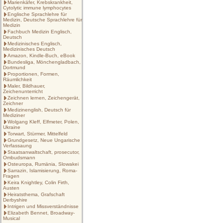
Marienkäfer, Krebskrankheit,
Cytolytic immune lymphocytes
Englische Sprachlehre für
Medizin, Deutsche Sprachlehre für
Medizin
Fachbuch Medizin Englisch,
Deutsch
Medizinisches Englisch,
Medizinisches Deutsch
Amazon, Kindle-Buch, eBook
Bundesliga, Mönchengladbach,
Dortmund
Proportionen, Formen,
Räumlichkeit
Maler, Bildhauer,
Zeichenunterricht
Zeichnen lernen, Zeichengerät,
Zeichner
Medizinenglish, Deutsch für
Mediziner
Wolgang Kleff, Elfmeter, Polen,
Ukraine
Torwart, Stürmer, Mittelfeld
Grundgesetz, Neue Ungarische
Verfassaung
Staatsanwaltschaft, prosecutor,
Ombudsmann
Osteuropa, Rumänia, Slowakei
Sarrazin, Islamisierung, Roma-
Fragen
Keira Knightley, Colin Firth,
Austen
Heiratsthema, Grafschaft
Derbyshire
Intrigen und Missverständnisse
Elizabeth Bennet, Broadway-
Musical