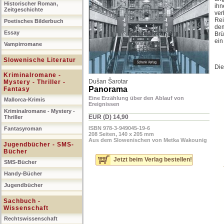
Historischer Roman,
ihn
Zeitgeschichte
ver
Rei
Poetisches Bilderbuch
dem
Essay
Brü
ein
Vampirromane
Slowenische Literatur
Die
Kriminalromane -
Dušan Šarotar
Mystery - Thriller -
Panorama
Fantasy
Eine Erzählung über den Ablauf von
Mallorca-Krimis
Ereignissen
Kriminalromane - Mystery -
EUR (D) 14,90
Thriller
ISBN 978-3-949045-19-6
Fantasyroman
208 Seiten, 140 x 205 mm
Aus dem Slowenischen von Metka Wakounig
Jugendbücher - SMS-
Bücher
Jetzt beim Verlag bestellen!
SMS-Bücher
Handy-Bücher
Jugendbücher
Sachbuch -
Wissenschaft
Rechtswissenschaft