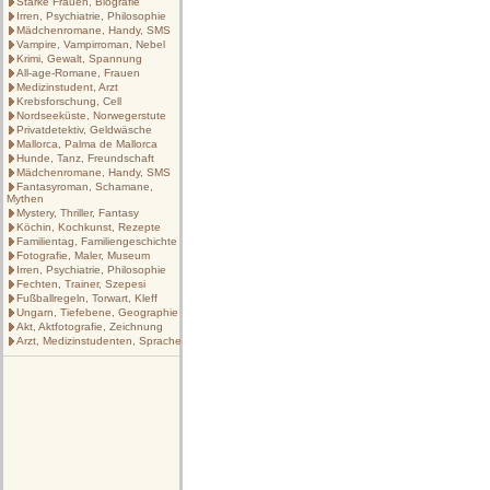
Starke Frauen, Biografie
Irren, Psychiatrie, Philosophie
Mädchenromane, Handy, SMS
Vampire, Vampirroman, Nebel
Krimi, Gewalt, Spannung
All-age-Romane, Frauen
Medizinstudent, Arzt
Krebsforschung, Cell
Nordseeküste, Norwegerstute
Privatdetektiv, Geldwäsche
Mallorca, Palma de Mallorca
Hunde, Tanz, Freundschaft
Mädchenromane, Handy, SMS
Fantasyroman, Schamane,
Mythen
Mystery, Thriller, Fantasy
Köchin, Kochkunst, Rezepte
Familientag, Familiengeschichte
Fotografie, Maler, Museum
Irren, Psychiatrie, Philosophie
Fechten, Trainer, Szepesi
Fußballregeln, Torwart, Kleff
Ungarn, Tiefebene, Geographie
Akt, Aktfotografie, Zeichnung
Arzt, Medizinstudenten, Sprache