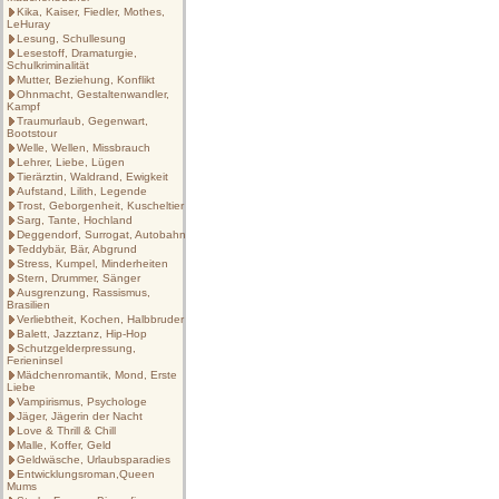
Kika, Kaiser, Fiedler, Mothes,
LeHuray
Lesung, Schullesung
Lesestoff, Dramaturgie,
Schulkriminalität
Mutter, Beziehung, Konflikt
Ohnmacht, Gestaltenwandler,
Kampf
Traumurlaub, Gegenwart,
Bootstour
Welle, Wellen, Missbrauch
Lehrer, Liebe, Lügen
Tierärztin, Waldrand, Ewigkeit
Aufstand, Lilith, Legende
Trost, Geborgenheit, Kuscheltier
Sarg, Tante, Hochland
Deggendorf, Surrogat, Autobahn
Teddybär, Bär, Abgrund
Stress, Kumpel, Minderheiten
Stern, Drummer, Sänger
Ausgrenzung, Rassismus,
Brasilien
Verliebtheit, Kochen, Halbbruder
Balett, Jazztanz, Hip-Hop
Schutzgelderpressung,
Ferieninsel
Mädchenromantik, Mond, Erste
Liebe
Vampirismus, Psychologe
Jäger, Jägerin der Nacht
Love & Thrill & Chill
Malle, Koffer, Geld
Geldwäsche, Urlaubsparadies
Entwicklungsroman,Queen
Mums