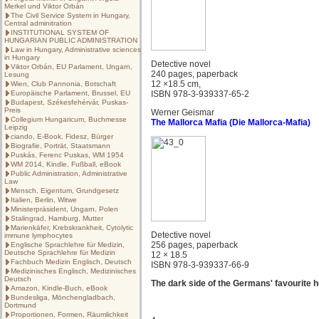
Merkel und Viktor Orbán
The Civil Service System in Hungary,
Central adminitration
INSTITUTIONAL SYSTEM OF
HUNGARIAN PUBLIC ADMINISTRATION
Law in Hungary, Administrative sciences
in Hungary
Detective novel
Viktor Orbán, EU Parlament, Ungarn,
240 pages, paperback
Lesung
12 ×18.5 cm,
Wien, Club Pannonia, Botschaft
Europäische Parlament, Brussel, EU
ISBN 978-3-939337-65-2
Budapest, Székesfehérvár, Puskas-
Preis
Werner Geismar
Collegium Hungaricum, Buchmesse
The Mallorca Mafia (Die Mallorca-Mafia)
Leipzig
ciando, E-Book, Fidesz, Bürger
Biografie, Porträt, Staatsmann
Puskás, Ferenc Puskas, WM 1954
WM 2014, Kindle, Fußball, eBook
Public Administration, Administrative
Law
Mensch, Eigentum, Grundgesetz
Italien, Berlin, Witwe
Ministerpräsident, Ungarn, Polen
Stalingrad, Hamburg, Mutter
Marienkäfer, Krebskrankheit, Cytolytic
Detective novel
immune lymphocytes
256 pages, paperback
Englische Sprachlehre für Medizin,
Deutsche Sprachlehre für Medizin
12 × 18.5
Fachbuch Medizin Englisch, Deutsch
ISBN 978-3-939337-66-9
Medizinisches Englisch, Medizinisches
Deutsch
The dark side of the Germans' favourite h
Amazon, Kindle-Buch, eBook
Bundesliga, Mönchengladbach,
Dortmund
Proportionen, Formen, Räumlichkeit