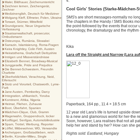
4.
Maler, Bildhauer, Zeichenunterricht
Zeichnen lernen, Zeichengerät,
Cool Girls' Stories (Starke-Mädchen-St
Zeichner
Medizinenglish, Deutsch für Mediziner
SMS's are short messages-normally no long
Wolgang Kleff, Elfmeter, Polen, Ukraine
The chapters in the Handy / SMS Books most
Torwart, Stürmer, Mittelfeld
the point-followed by the events that occur 
Grundgesetz, Neue Ungarische
Verfassaung
chronology, the dramaturgy and the rhythm 
Staatsanwaltschaft, prosecutor,
Ombudsmann
Osteuropa, Rumänia, Slowakei
Sarrazin, Islamisierung, Roma-Fragen
Kika
Keira Knightley, Colin Firth, Austen
Heiratsthema, Grafschaft Derbyshire
Lara off the Straight and Narrow (Lara a
Intrigen und Missverständnisse
Elizabeth Bennet, Broadway-Musical
Junggeselle, Pride and Prejudice
Die Bennet-Schwestern, Freundin
Charlotte
Überheblichkeit, Verachtung, Neid,
Eifersucht
Stolz und Vorurteil, Chatsworth, Lyme-
Park
Jane Austen, Pemberley, Darcy
Integration, afrikanisch, Yoruba
Kontinent, Afrika, Nigeria
Paperback, 164 pp., 11.4 × 18.5 cm
Heimat, Fliehen, Zuhause
Boot, Überfahrt, Spanien
12 year old Lara's life is turned upside do
Mädchen-Clique, Club, Gramm
Magerwahn, Gruppendruck, locker
to a new and glamorous world for her-the r
Kotflügel, Senfgas, Automobilindustrie
Soon, however, Lara realises that not all pa
Spam, Trottel, Werbung, Reporter
help her and stand by her? How can she get 
Löffel, Mitbewohner, WG, Verwandte
Archetypen, Großstadtleben, reich
Rights sold: Eastland, Hungary
Berlin, Künstler-Milieu, Single