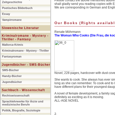
Please contact the above mentioned address,
Zeitgeschichte
shall gladly send you reading copies with Eng
We are corresponding in German and Engli
Poetisches Bilderbuch
Essay
Vampirromane
Our Books (Rights availabl
Slowenische Literatur
Renate Möhrmann
The Woman Who Cooks (Die Frau, die koc
Kriminalromane - Mystery -
Thriller - Fantasy
Mallorca-Krimis
Kriminalromane - Mystery - Thriller
Fantasyroman
Jugendbücher - SMS-Bücher
SMS-Bücher
Novel, 228 pages, hardcover with dust cov
Handy-Bücher
She wants to cook. She always has ever si
Jugendbücher
long as she can remember. To cook-and to lov
have different plans for their youngest daugh
Sachbuch - Wissenschaft
A novel of female development, a family saga
Rechtswissenschaft
definitely as exciting as it is moving.
ALL-AGE NOVEL
Sprachlehrwerke für Ärzte und
medizinische Berufe
Politik, Biografie, Soziologie
2.