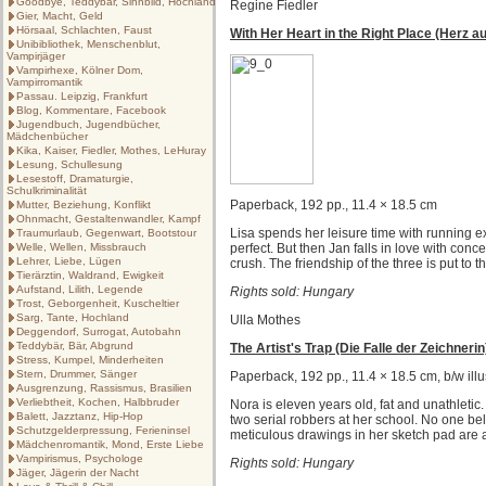
Goodbye, Teddybär, Sinnbild, Hochland
Regine Fiedler
Gier, Macht, Geld
Hörsaal, Schlachten, Faust
With Her Heart in the Right Place (Herz au
Unibibliothek, Menschenblut,
Vampirjäger
Vampirhexe, Kölner Dom,
Vampirromantik
Passau. Leipzig, Frankfurt
Blog, Kommentare, Facebook
Jugendbuch, Jugendbücher,
Mädchenbücher
Kika, Kaiser, Fiedler, Mothes, LeHuray
Lesung, Schullesung
Lesestoff, Dramaturgie,
Schulkriminalität
Paperback, 192 pp., 11.4 × 18.5 cm
Mutter, Beziehung, Konflikt
Ohnmacht, Gestaltenwandler, Kampf
Lisa spends her leisure time with running e
Traumurlaub, Gegenwart, Bootstour
Welle, Wellen, Missbrauch
perfect. But then Jan falls in love with co
Lehrer, Liebe, Lügen
crush. The friendship of the three is put to t
Tierärztin, Waldrand, Ewigkeit
Aufstand, Lilith, Legende
Rights sold: Hungary
Trost, Geborgenheit, Kuscheltier
Sarg, Tante, Hochland
Ulla Mothes
Deggendorf, Surrogat, Autobahn
Teddybär, Bär, Abgrund
The Artist's Trap (Die Falle der Zeichnerin
Stress, Kumpel, Minderheiten
Stern, Drummer, Sänger
Paperback, 192 pp., 11.4 × 18.5 cm, b/w illu
Ausgrenzung, Rassismus, Brasilien
Verliebtheit, Kochen, Halbbruder
Nora is eleven years old, fat and unathletic
Balett, Jazztanz, Hip-Hop
two serial robbers at her school. No one bel
Schutzgelderpressung, Ferieninsel
meticulous drawings in her sketch pad are a
Mädchenromantik, Mond, Erste Liebe
Vampirismus, Psychologe
Rights sold: Hungary
Jäger, Jägerin der Nacht