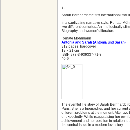
8.
Sarah Bernhardt-the first international star i
In a captivating narrative style, Renate Mö
two different centuries. An intellectually st
Biography and women's literature
Renate Möhrmann
Antonia and Sarah (Antonia und Sarah)
312 pages, hardcover
13 × 21 cm
ISBN 978-3-939337-71-3
40-9
The eventful life story of Sarah Bernhardt fr
Paris. She is a biographer, and her curren
different problems at the moment. After two
unexpectedly. While reappraising her own b
achievement and her position in relation to
the central issue in a modern love story.