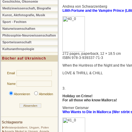
Geschichte, Ökonomie
Andrea von Schwarzenberg
Medizinwissenschaft, Biografie
Lilith Fortune and the Vampire Prince (Lil
Kunst, Aktfotografie, Musik
Sport - Fechten
Naturwissenschaften
Philosophie-Neurowissenschaften
Sportwissenschaft
Kulturanthropologie
272 pages, paperback, 12 × 18.5 cm
ISBN 978-3-939337-71-3
Bücher auf Ukrainisch
When the Huntress of the Night and the Vam
LOVE & THRILL & CHILL
Email
Name
3.
Abonnieren
Abmelden
Holiday on Crime!
For all those who know Mallorca!
Werner Geismar
Who Wants to Die in Mallorca (Wer stirbt 
Schlagworte
Ministerpräsident, Ungarn, Polen
Angela Merkel in Ungarn, Angela