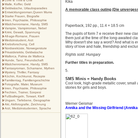
Love & Thrill & Chill
Kika
Malle, Koffer, Geld
Geldwäsche, Urlaubsparadies
A memorable class outing (Die unvergess
Entwicklungsroman,Queen Mums
Starke Frauen, Biografie
Irren, Psychiatrie, Philosophie
Mädchenromane, Handy, SMS
Paperback, 192 pp., 11.4 × 18.5 cm
Vampire, Vampirroman, Nebel
Krimi, Gewalt, Spannung
The pupils of form 7 e receive their new cl
All-age-Romane, Frauen
them just at the time of the long-awaited c
Medizinstudent, Arzt
Why doesn't she say a word? And what is eve
Krebsforschung, Cell
story of love and hate, friendship and exclu
Nordseeküste, Norwegerstute
Privatdetektiv, Geldwäsche
Rights sold: Hungary
Mallorca, Palma de Mallorca
Hunde, Tanz, Freundschaft
Further titles in preparation.
Mädchenromane, Handy, SMS
Fantasyroman, Schamane, Mythen
5.
Mystery, Thriller, Fantasy
Köchin, Kochkunst, Rezepte
SMS Minis = Handy Books
Familientag, Familiengeschichte
Cool look, high-grade metallic cover, smal
Fotografie, Maler, Museum
stories for girls and boys.
Irren, Psychiatrie, Philosophie
Fechten, Trainer, Szepesi
Fußballregeln, Torwart, Kleff
Ungarn, Tiefebene, Geographie
Werner Geismar
Akt, Aktfotografie, Zeichnung
Annika and the Missing Girlfriend (Annik
Arzt, Medizinstudenten, Sprache