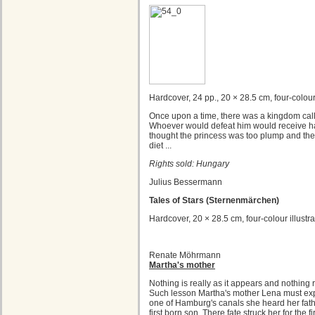
Hardcover, 24 pp., 20 × 28.5 cm, four-colour 
Once upon a time, there was a kingdom cal
Whoever would defeat him would receive hal
thought the princess was too plump and the
diet ...
Rights sold: Hungary
Julius Bessermann
Tales of Stars (Sternenmärchen)
Hardcover, 20 × 28.5 cm, four-colour illustra
Renate Möhrmann
Martha's mother
Nothing is really as it appears and nothing 
Such lesson Martha's mother Lena must exp
one of Hamburg's canals she heard her fath
first born son. There fate struck her for the f