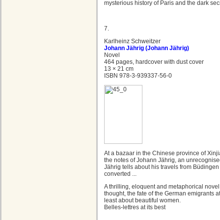
mysterious history of Paris and the dark sec
7.
Karlheinz Schweitzer
Johann Jährig (Johann Jährig)
Novel
464 pages, hardcover with dust cover
13 × 21 cm
ISBN 978-3-939337-56-0
At a bazaar in the Chinese province of Xinji
the notes of Johann Jährig, an unrecognise
Jährig tells about his travels from Büdinge
converted ...
A thrilling, eloquent and metaphorical nove
thought, the fate of the German emigrants a
least about beautiful women.
Belles-lettres at its best