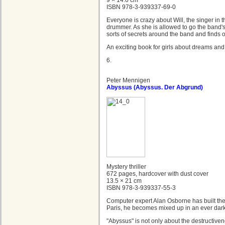
9 × 14.6 cm
ISBN 978-3-939337-69-0
Everyone is crazy about Will, the singer in 
drummer. As she is allowed to go the band's 
sorts of secrets around the band and finds ou
An exciting book for girls about dreams and p
6.
Peter Mennigen
Abyssus (Abyssus. Der Abgrund)
Mystery thriller
672 pages, hardcover with dust cover
13.5 × 21 cm
ISBN 978-3-939337-55-3
Computer expert Alan Osborne has built the fir
Paris, he becomes mixed up in an ever dark
"Abyssus" is not only about the destructivene