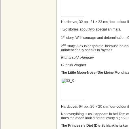
Hardcover, 32 pp., 21 × 23 cm, four-colour il
Two stories about two special animals.
st
1
story: With courage and determination, Co
nd
2
story: Alex is desperate, because no on
unintentionally speaks in rhymes.
Rights sold: Hungary
Gudrun Wagner
The Little Moon-Nose (Die kleine Mondna
Hardcover, 64 pp., 20 × 20 cm, four-colour il
Not everything is as it appears to be! Tom 
does the moon look different every night? L
The Princess's Diet (Die Schlankheitskur 