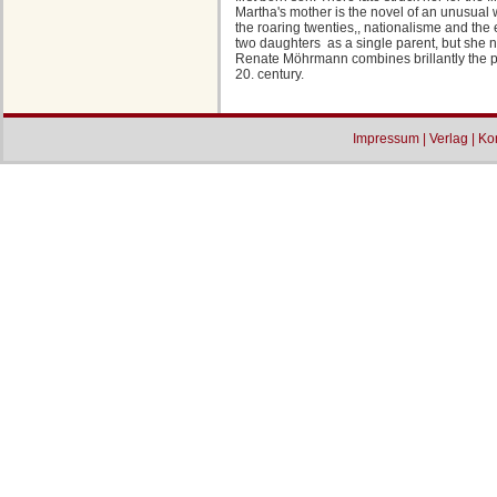
Martha's mother is the novel of an unusua
the roaring twenties,, nationalisme and the
two daughters as a single parent, but she 
Renate Möhrmann combines brillantly the priv
20. century.
Impressum
|
Verlag
|
Ko