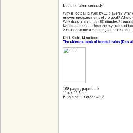
Not to be taken seriously!
Why is football played by 11 players? Why 
uneven measurements of the goal? Where d
Why does a match last 90 minutes? Legend
two co-authors disclose the mysteries of foot
A caustic-satirical coaching for professiona
Kleff, Klein, Mennigen
The ultimate book of football rules (Das u
168 pages, paperback
11.4 × 18.5 cm
ISBN 978-3-939337-49-2