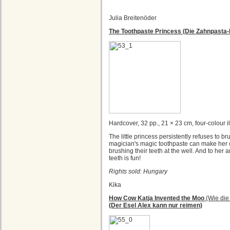
Julia Breitenöder
The Toothpaste Princess (Die Zahnpasta-
Hardcover, 32 pp., 21 × 23 cm, four-colour il
The little princess persistently refuses to br
magician's magic toothpaste can make her c
brushing their teeth at the well. And to her
teeth is fun!
Rights sold: Hungary
Kika
How Cow
Katja
Invented the Moo
(Wie die
(Der Esel Alex kann nur reimen)