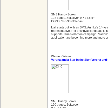
SMS Handy Books
192 pages, Softcover, 9 × 14.6 cm
ISBN 978-3-939337-54-6
It all starts out with an SMS. Annika's 14-ye
representative. Her only rival candidate is
supports Jana's election campaign. Marlon'
application are becoming more and more cru
Werner Geismar
Verena and a Star in the Sky (Verena und
SMS Handy Books
160 pages, Softcover