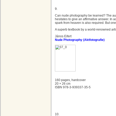
9.
Can nude photography be learned? The autho
hesitates to give an affirmative answer. In a
spark from heaven is also required. But one 
A superb textbook by a world-renowned arti
János Eifert
Nude Photography (Aktfotografie)
160 pages, hardcover
20 × 26 cm
ISBN 978-3-939337-35-5
10.