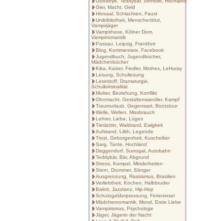
Goodbye, Teddybär, Sinnbild, Hochland
Gier, Macht, Geld
Hörsaal, Schlachten, Faust
Unibibliothek, Menschenblut,
Vampirjäger
Vampirhexe, Kölner Dom,
Vampirromantik
Passau. Leipzig, Frankfurt
Blog, Kommentare, Facebook
Jugendbuch, Jugendbücher,
Mädchenbücher
Kika, Kaiser, Fiedler, Mothes, LeHuray
Lesung, Schullesung
Lesestoff, Dramaturgie,
Schulkriminalität
Mutter, Beziehung, Konflikt
Ohnmacht, Gestaltenwandler, Kampf
Traumurlaub, Gegenwart, Bootstour
Welle, Wellen, Missbrauch
Lehrer, Liebe, Lügen
Tierärztin, Waldrand, Ewigkeit
Aufstand, Lilith, Legende
Trost, Geborgenheit, Kuscheltier
Sarg, Tante, Hochland
Deggendorf, Surrogat, Autobahn
Teddybär, Bär, Abgrund
Stress, Kumpel, Minderheiten
Stern, Drummer, Sänger
Ausgrenzung, Rassismus, Brasilien
Verliebtheit, Kochen, Halbbruder
Balett, Jazztanz, Hip-Hop
Schutzgelderpressung, Ferieninsel
Mädchenromantik, Mond, Erste Liebe
Vampirismus, Psychologe
Jäger, Jägerin der Nacht