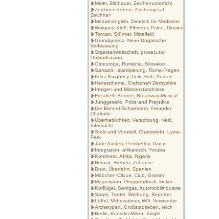
Maler, Bildhauer, Zeichenunterricht
Zeichnen lernen, Zeichengerät,
Zeichner
Medizinenglish, Deutsch für Mediziner
Wolgang Kleff, Elfmeter, Polen, Ukraine
Torwart, Stürmer, Mittelfeld
Grundgesetz, Neue Ungarische
Verfassaung
Staatsanwaltschaft, prosecutor,
Ombudsmann
Osteuropa, Rumänia, Slowakei
Sarrazin, Islamisierung, Roma-Fragen
Keira Knightley, Colin Firth, Austen
Heiratsthema, Grafschaft Derbyshire
Intrigen und Missverständnisse
Elizabeth Bennet, Broadway-Musical
Junggeselle, Pride and Prejudice
Die Bennet-Schwestern, Freundin
Charlotte
Überheblichkeit, Verachtung, Neid,
Eifersucht
Stolz und Vorurteil, Chatsworth, Lyme-
Park
Jane Austen, Pemberley, Darcy
Integration, afrikanisch, Yoruba
Kontinent, Afrika, Nigeria
Heimat, Fliehen, Zuhause
Boot, Überfahrt, Spanien
Mädchen-Clique, Club, Gramm
Magerwahn, Gruppendruck, locker
Kotflügel, Senfgas, Automobilindustrie
Spam, Trottel, Werbung, Reporter
Löffel, Mitbewohner, WG, Verwandte
Archetypen, Großstadtleben, reich
Berlin, Künstler-Milieu, Single