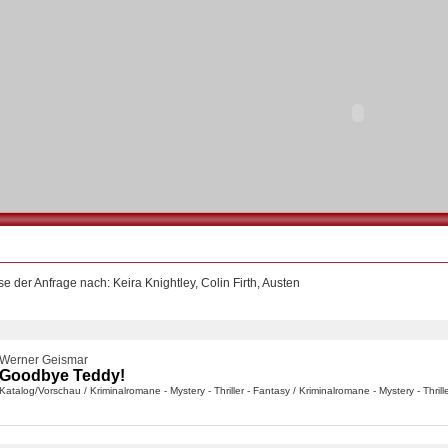
e der Anfrage nach: Keira Knightley, Colin Firth, Austen
Werner Geismar
Goodbye Teddy!
Katalog/Vorschau
/
Kriminalromane - Mystery - Thriller - Fantasy
/
Kriminalromane - Mystery - Thrill