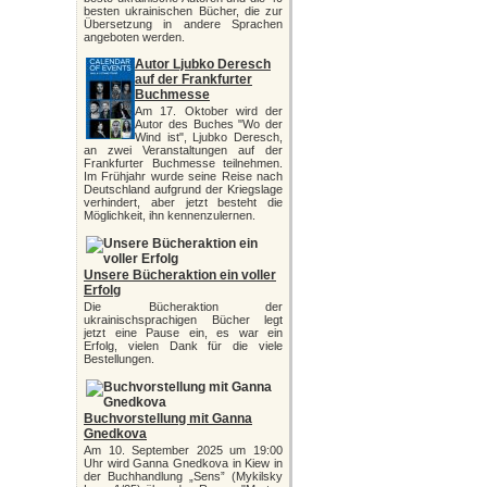
besten ukrainischen Bücher, die zur
Übersetzung in andere Sprachen
angeboten werden.
Autor Ljubko Deresch
auf der Frankfurter
Buchmesse
Am 17. Oktober wird der
Autor des Buches "Wo der
Wind ist", Ljubko Deresch,
an zwei Veranstaltungen auf der
Frankfurter Buchmesse teilnehmen.
Im Frühjahr wurde seine Reise nach
Deutschland aufgrund der Kriegslage
verhindert, aber jetzt besteht die
Möglichkeit, ihn kennenzulernen.
Unsere Bücheraktion ein voller
Erfolg
Die Bücheraktion der
ukrainischsprachigen Bücher legt
jetzt eine Pause ein, es war ein
Erfolg, vielen Dank für die viele
Bestellungen.
Buchvorstellung mit Ganna
Gnedkova
Am 10. September 2025 um 19:00
Uhr wird Ganna Gnedkova in Kiew in
der Buchhandlung „Sens” (Mykilsky