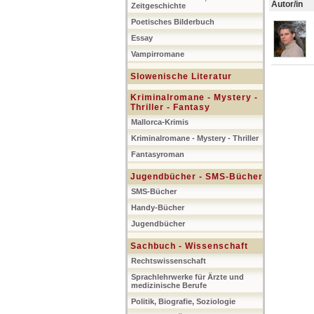
Autor/in
Zeitgeschichte
Poetisches Bilderbuch
Essay
Vampirromane
Slowenische Literatur
Kriminalromane - Mystery -
Thriller - Fantasy
Mallorca-Krimis
Kriminalromane - Mystery - Thriller
Fantasyroman
Jugendbücher - SMS-Bücher
SMS-Bücher
Handy-Bücher
Jugendbücher
Sachbuch - Wissenschaft
Rechtswissenschaft
Sprachlehrwerke für Ärzte und
medizinische Berufe
Politik, Biografie, Soziologie