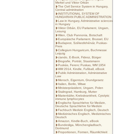
Merkel und Viktor Orbán
The Civil Service System in Hungary,
Central adminitration
INSTITUTIONAL SYSTEM OF
HUNGARIAN PUBLIC ADMINISTRATION
Law in Hungary, Administrative sciences
in Hungary
Viktor Orbán, EU Parlament, Ungarn,
Lesung
Wien, Club Pannonia, Botschaft
Europäische Parlament, Brussel, EU
Budapest, Székesfehérvár, Puskas-
Preis
Collegium Hungaricum, Buchmesse
Leipzig
ciando, E-Book, Fidesz, Bürger
Biografie, Porträt, Staatsmann
Puskás, Ferenc Puskas, WM 1954
WM 2014, Kindle, Fußball, eBook
Public Administration, Administrative
Law
Mensch, Eigentum, Grundgesetz
Italien, Berlin, Witwe
Ministerpräsident, Ungarn, Polen
Stalingrad, Hamburg, Mutter
Marienkäfer, Krebskrankheit, Cytolytic
immune lymphocytes
Englische Sprachlehre für Medizin,
Deutsche Sprachlehre für Medizin
Fachbuch Medizin Englisch, Deutsch
Medizinisches Englisch, Medizinisches
Deutsch
Amazon, Kindle-Buch, eBook
Bundesliga, Mönchengladbach,
Dortmund
Proportionen, Formen, Räumlichkeit