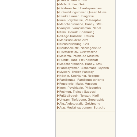
Love & Thrill & Chill
Malle, Koffer, Geld
Geldwäsche, Urlaubsparadies
Entwicklungsroman,Queen Mums
Starke Frauen, Biografie
Irren, Psychiatrie, Philosophie
Mädchenromane, Handy, SMS
Vampire, Vampirroman, Nebel
Krimi, Gewalt, Spannung
All-age-Romane, Frauen
Medizinstudent, Arzt
Krebsforschung, Cell
Nordseeküste, Norwegerstute
Privatdetektiv, Geldwäsche
Mallorca, Palma de Mallorca
Hunde, Tanz, Freundschaft
Mädchenromane, Handy, SMS
Fantasyroman, Schamane, Mythen
Mystery, Thriller, Fantasy
Köchin, Kochkunst, Rezepte
Familientag, Familiengeschichte
Fotografie, Maler, Museum
Irren, Psychiatrie, Philosophie
Fechten, Trainer, Szepesi
Fußballregeln, Torwart, Kleff
Ungarn, Tiefebene, Geographie
Akt, Aktfotografie, Zeichnung
Arzt, Medizinstudenten, Sprache