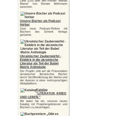
Lane 1/25) über den Roman "Martas
Mama" von Renate Möhrmann
sprechen.
Unsere Bücher als Podcast
hörbar
Zwei neue Podcast-Reihen mit
Büchern des Schenk Verlags
gestartet.
Ukrainischer Zauberwürfel -
Einblick in die ukrainische
Literatur als Teil der Babel
Matrix Anthologie
Der Projekt zielt auf die Präsentation
ukrainischer literarischer Bücher
durch Veröffentlichung der Werke und
der Autoren in einer mehrsprachigen
Webplattform.
Katalog
"LITERATUR, KRIEG
UND LEBEN."
Wir laden Sie ein, unseren neuen
Katalog mit Projektergebnissen und
Büchern zu besichtigen.