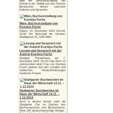
Idee der Mehrsprachigkeit, der
Einheit in der Vielfalt und des Flusses
literarischer Werke zwischen
Kulturen und Sprachen.
Wien, Buchvorstellung von
Kseniya Fuchs
Datum: 14. Dezember 2024 Uhrzeit:
16:00 Uhr Botschaft der Ukraine,
Naaffgasse 23, 1180 Wien
Lesung und Gespräch mit der
Autorin Kseniya Fuchs
Stuttgart Theaterhaus am 7.
Dezember 2024 ,18 Uhr Das Buch 12
Jahreszeiten einer Frau von Kseniya
Fuchs widmet sich den sozialen und
seelischen Herausforderungen
moderner Frauen.
Stuttgarter Buchwochen im
Haus der Wirtschaft 14.11. –
1.12.2024
Auch in diesem Herbst steht die
Stuttgarter City im Zeichen des
Büchermachens und Bücherlesens:
Etwa 150 deutschsprachige Verlage ,