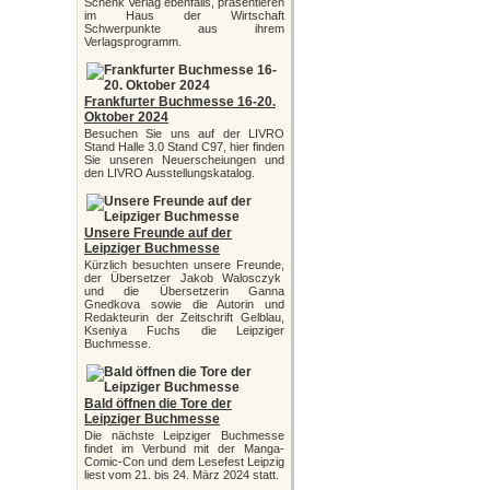
Schenk Verlag ebenfalls, präsentieren
im Haus der Wirtschaft
Schwerpunkte aus ihrem
Verlagsprogramm.
Frankfurter Buchmesse 16-20.
Oktober 2024
Besuchen Sie uns auf der LIVRO
Stand Halle 3.0 Stand C97, hier finden
Sie unseren Neuerscheiungen und
den LIVRO Ausstellungskatalog.
Unsere Freunde auf der
Leipziger Buchmesse
Kürzlich besuchten unsere Freunde,
der Übersetzer Jakob Walosczyk
und die Übersetzerin Ganna
Gnedkova sowie die Autorin und
Redakteurin der Zeitschrift Gelblau,
Kseniya Fuchs die Leipziger
Buchmesse.
Bald öffnen die Tore der
Leipziger Buchmesse
Die nächste Leipziger Buchmesse
findet im Verbund mit der Manga-
Comic-Con und dem Lesefest Leipzig
liest vom 21. bis 24. März 2024 statt.