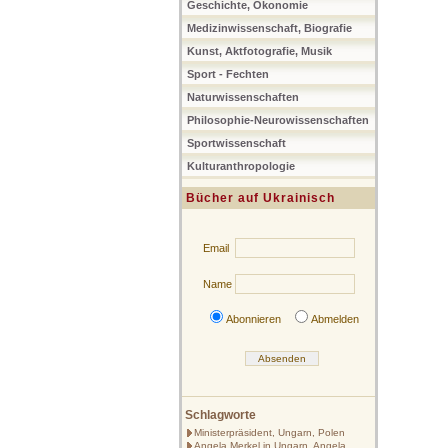
Geschichte, Ökonomie
Medizinwissenschaft, Biografie
Kunst, Aktfotografie, Musik
Sport - Fechten
Naturwissenschaften
Philosophie-Neurowissenschaften
Sportwissenschaft
Kulturanthropologie
Bücher auf Ukrainisch
Email
Name
Abonnieren
Abmelden
Schlagworte
Ministerpräsident, Ungarn, Polen
Angela Merkel in Ungarn, Angela