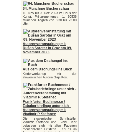
64. Münchner Bücherschau
16. Nov bis 3. Dez 2023 im Haus der
Kunst, Prinzregentenstr. 1, 80538
München Täglich von 8.30 bis 23.00
Uhr.
Autorenveranstaltung mit
Dušan Šarotar in Graz am 09.
November 2023
Aus dem Dschungel ins Buch
Kinderworkshop mit der
slowenischen Autorin Gaja Kos.
Frankfurter Buchmesse /
Zabuberlehrlinge unter sich -
Autorenveranstaltung mit
Vladimir P. Stefanec
Die slowenischen Schrifsteller
Vladimir Štefanec und Evald Flisar
befassen sich mit allen Facetten
menschlicher Existenz – sei es im