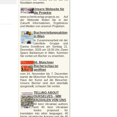
Novitäten erwarten.
Unsere Webseite für
die Projekte
www.schenkverlag-projects.eu Auf
der Webseite finden Sie in der
Zukunft Informationen, Ergebnisse
und Medien von unseren Projekten.
Buchverteilungsaktion
in Wien
in Zusammenarbeit mit der
LiterAktiv Gruppe und
Ganna Gnedkova am Sonttag 21.
Dezember, 2025 um 18:30 Uhr.,Open
Space Barbareum in Wien. Kommen
Sie vorbei um Bücher zu erwerben.
66. Münchner
Bücherschau ist
geöffnet
vom 24. November bis 7. Dezember
wartet die Münchner Bücherschau im
Haus der Kunst auf die Besucher.
Unsere Bücher sind dort ebenfalls
ausgestellt, schauen Sie vorbei.
TELLING ABOUT
OURSELVES - WIR
ERZÄHLEN VON UNS
40 best Ukrainian authors
and 40 best Ukrainian
books proposed for
translation into other languages. 40
beste ukrainische Autoren und die 40