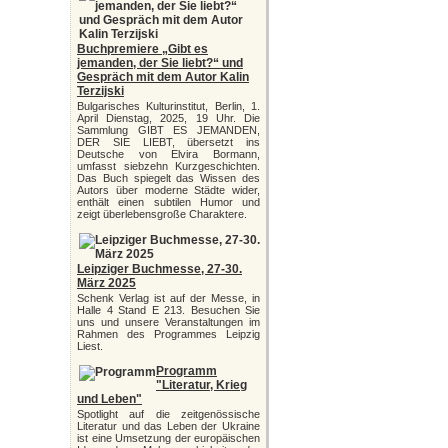
Buchpremiere „Gibt es
jemanden, der Sie liebt?“ und
Gespräch mit dem Autor Kalin
Terzijski
Bulgarisches Kulturinstitut, Berlin, 1.
April Dienstag, 2025, 19 Uhr. Die
Sammlung GIBT ES JEMANDEN,
DER SIE LIEBT, übersetzt ins
Deutsche von Elvira Bormann,
umfasst siebzehn Kurzgeschichten.
Das Buch spiegelt das Wissen des
Autors über moderne Städte wider,
enthält einen subtilen Humor und
zeigt überlebensgroße Charaktere.
Leipziger Buchmesse, 27-30.
März 2025
Schenk Verlag ist auf der Messe, in
Halle 4 Stand E 213. Besuchen Sie
uns und unsere Veranstaltungen im
Rahmen des Programmes Leipzig
Liest.
Programm
"Literatur, Krieg
und Leben"
Spotlight auf die zeitgenössische
Literatur und das Leben der Ukraine
ist eine Umsetzung der europäischen