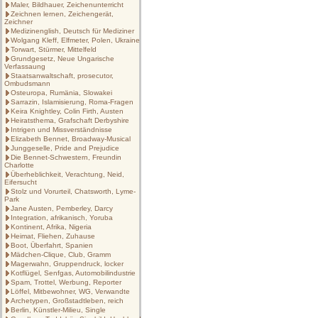
Maler, Bildhauer, Zeichenunterricht
Zeichnen lernen, Zeichengerät,
Zeichner
Medizinenglish, Deutsch für Mediziner
Wolgang Kleff, Elfmeter, Polen, Ukraine
Torwart, Stürmer, Mittelfeld
Grundgesetz, Neue Ungarische
Verfassaung
Staatsanwaltschaft, prosecutor,
Ombudsmann
Osteuropa, Rumänia, Slowakei
Sarrazin, Islamisierung, Roma-Fragen
Keira Knightley, Colin Firth, Austen
Heiratsthema, Grafschaft Derbyshire
Intrigen und Missverständnisse
Elizabeth Bennet, Broadway-Musical
Junggeselle, Pride and Prejudice
Die Bennet-Schwestern, Freundin
Charlotte
Überheblichkeit, Verachtung, Neid,
Eifersucht
Stolz und Vorurteil, Chatsworth, Lyme-
Park
Jane Austen, Pemberley, Darcy
Integration, afrikanisch, Yoruba
Kontinent, Afrika, Nigeria
Heimat, Fliehen, Zuhause
Boot, Überfahrt, Spanien
Mädchen-Clique, Club, Gramm
Magerwahn, Gruppendruck, locker
Kotflügel, Senfgas, Automobilindustrie
Spam, Trottel, Werbung, Reporter
Löffel, Mitbewohner, WG, Verwandte
Archetypen, Großstadtleben, reich
Berlin, Künstler-Milieu, Single