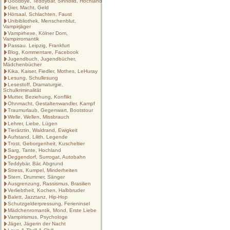
Goodbye, Teddybär, Sinnbild, Hochland
Gier, Macht, Geld
Hörsaal, Schlachten, Faust
Unibibliothek, Menschenblut,
Vampirjäger
Vampirhexe, Kölner Dom,
Vampirromantik
Passau. Leipzig, Frankfurt
Blog, Kommentare, Facebook
Jugendbuch, Jugendbücher,
Mädchenbücher
Kika, Kaiser, Fiedler, Mothes, LeHuray
Lesung, Schullesung
Lesestoff, Dramaturgie,
Schulkriminalität
Mutter, Beziehung, Konflikt
Ohnmacht, Gestaltenwandler, Kampf
Traumurlaub, Gegenwart, Bootstour
Welle, Wellen, Missbrauch
Lehrer, Liebe, Lügen
Tierärztin, Waldrand, Ewigkeit
Aufstand, Lilith, Legende
Trost, Geborgenheit, Kuscheltier
Sarg, Tante, Hochland
Deggendorf, Surrogat, Autobahn
Teddybär, Bär, Abgrund
Stress, Kumpel, Minderheiten
Stern, Drummer, Sänger
Ausgrenzung, Rassismus, Brasilien
Verliebtheit, Kochen, Halbbruder
Balett, Jazztanz, Hip-Hop
Schutzgelderpressung, Ferieninsel
Mädchenromantik, Mond, Erste Liebe
Vampirismus, Psychologe
Jäger, Jägerin der Nacht