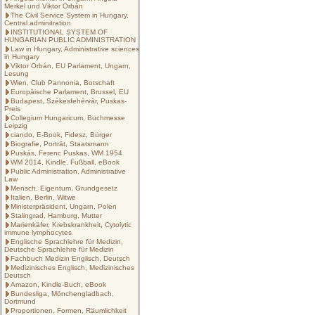
Merkel und Viktor Orbán
The Civil Service System in Hungary,
Central adminitration
INSTITUTIONAL SYSTEM OF
HUNGARIAN PUBLIC ADMINISTRATION
Law in Hungary, Administrative sciences
in Hungary
Viktor Orbán, EU Parlament, Ungarn,
Lesung
Wien, Club Pannonia, Botschaft
Europäische Parlament, Brussel, EU
Budapest, Székesfehérvár, Puskas-
Preis
Collegium Hungaricum, Buchmesse
Leipzig
ciando, E-Book, Fidesz, Bürger
Biografie, Porträt, Staatsmann
Puskás, Ferenc Puskas, WM 1954
WM 2014, Kindle, Fußball, eBook
Public Administration, Administrative
Law
Mensch, Eigentum, Grundgesetz
Italien, Berlin, Witwe
Ministerpräsident, Ungarn, Polen
Stalingrad, Hamburg, Mutter
Marienkäfer, Krebskrankheit, Cytolytic
immune lymphocytes
Englische Sprachlehre für Medizin,
Deutsche Sprachlehre für Medizin
Fachbuch Medizin Englisch, Deutsch
Medizinisches Englisch, Medizinisches
Deutsch
Amazon, Kindle-Buch, eBook
Bundesliga, Mönchengladbach,
Dortmund
Proportionen, Formen, Räumlichkeit