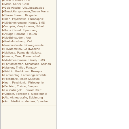
Love & Thrill & Chill
Malle, Koffer, Geld
Geldwäsche, Urlaubsparadies
Entwicklungsroman,Queen Mums
Starke Frauen, Biografie
Irren, Psychiatrie, Philosophie
Mädchenromane, Handy, SMS
Vampire, Vampirroman, Nebel
Krimi, Gewalt, Spannung
All-age-Romane, Frauen
Medizinstudent, Arzt
Krebsforschung, Cell
Nordseeküste, Norwegerstute
Privatdetektiv, Geldwäsche
Mallorca, Palma de Mallorca
Hunde, Tanz, Freundschaft
Mädchenromane, Handy, SMS
Fantasyroman, Schamane, Mythen
Mystery, Thriller, Fantasy
Köchin, Kochkunst, Rezepte
Familientag, Familiengeschichte
Fotografie, Maler, Museum
Irren, Psychiatrie, Philosophie
Fechten, Trainer, Szepesi
Fußballregeln, Torwart, Kleff
Ungarn, Tiefebene, Geographie
Akt, Aktfotografie, Zeichnung
Arzt, Medizinstudenten, Sprache