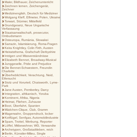
Maler, Bildhauer, Zeichenunterricht
Zeichnen lernen, Zeichengerät,
Zeichner
Medizinenglish, Deutsch für Mediziner
Wolgang Kleff, Elfmeter, Polen, Ukraine
Torwart, Stürmer, Mittelfeld
Grundgesetz, Neue Ungarische
Verfassaung
Staatsanwaltschaft, prosecutor,
Ombudsmann
Osteuropa, Rumänia, Slowakei
Sarrazin, Islamisierung, Roma-Fragen
Keira Knightley, Colin Firth, Austen
Heiratsthema, Grafschaft Derbyshire
Intrigen und Missverständnisse
Elizabeth Bennet, Broadway-Musical
Junggeselle, Pride and Prejudice
Die Bennet-Schwestern, Freundin
Charlotte
Überheblichkeit, Verachtung, Neid,
Eifersucht
Stolz und Vorurteil, Chatsworth, Lyme-
Park
Jane Austen, Pemberley, Darcy
Integration, afrikanisch, Yoruba
Kontinent, Afrika, Nigeria
Heimat, Fliehen, Zuhause
Boot, Überfahrt, Spanien
Mädchen-Clique, Club, Gramm
Magerwahn, Gruppendruck, locker
Kotflügel, Senfgas, Automobilindustrie
Spam, Trottel, Werbung, Reporter
Löffel, Mitbewohner, WG, Verwandte
Archetypen, Großstadtleben, reich
Berlin, Künstler-Milieu, Single