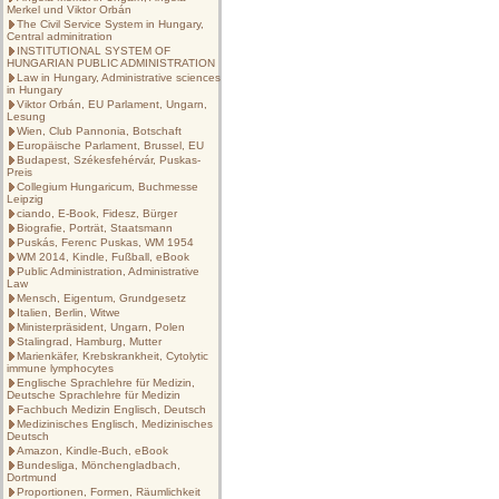
Merkel und Viktor Orbán
The Civil Service System in Hungary,
Central adminitration
INSTITUTIONAL SYSTEM OF
HUNGARIAN PUBLIC ADMINISTRATION
Law in Hungary, Administrative sciences
in Hungary
Viktor Orbán, EU Parlament, Ungarn,
Lesung
Wien, Club Pannonia, Botschaft
Europäische Parlament, Brussel, EU
Budapest, Székesfehérvár, Puskas-
Preis
Collegium Hungaricum, Buchmesse
Leipzig
ciando, E-Book, Fidesz, Bürger
Biografie, Porträt, Staatsmann
Puskás, Ferenc Puskas, WM 1954
WM 2014, Kindle, Fußball, eBook
Public Administration, Administrative
Law
Mensch, Eigentum, Grundgesetz
Italien, Berlin, Witwe
Ministerpräsident, Ungarn, Polen
Stalingrad, Hamburg, Mutter
Marienkäfer, Krebskrankheit, Cytolytic
immune lymphocytes
Englische Sprachlehre für Medizin,
Deutsche Sprachlehre für Medizin
Fachbuch Medizin Englisch, Deutsch
Medizinisches Englisch, Medizinisches
Deutsch
Amazon, Kindle-Buch, eBook
Bundesliga, Mönchengladbach,
Dortmund
Proportionen, Formen, Räumlichkeit