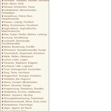
Goodbye, Teddybär, Sinnbild, Hochland
Gier, Macht, Geld
Hörsaal, Schlachten, Faust
Unibibliothek, Menschenblut,
Vampirjäger
Vampirhexe, Kölner Dom,
Vampirromantik
Passau. Leipzig, Frankfurt
Blog, Kommentare, Facebook
Jugendbuch, Jugendbücher,
Mädchenbücher
Kika, Kaiser, Fiedler, Mothes, LeHuray
Lesung, Schullesung
Lesestoff, Dramaturgie,
Schulkriminalität
Mutter, Beziehung, Konflikt
Ohnmacht, Gestaltenwandler, Kampf
Traumurlaub, Gegenwart, Bootstour
Welle, Wellen, Missbrauch
Lehrer, Liebe, Lügen
Tierärztin, Waldrand, Ewigkeit
Aufstand, Lilith, Legende
Trost, Geborgenheit, Kuscheltier
Sarg, Tante, Hochland
Deggendorf, Surrogat, Autobahn
Teddybär, Bär, Abgrund
Stress, Kumpel, Minderheiten
Stern, Drummer, Sänger
Ausgrenzung, Rassismus, Brasilien
Verliebtheit, Kochen, Halbbruder
Balett, Jazztanz, Hip-Hop
Schutzgelderpressung, Ferieninsel
Mädchenromantik, Mond, Erste Liebe
Vampirismus, Psychologe
Jäger, Jägerin der Nacht