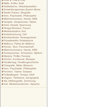
Love & Thrill & Chill
Malle, Koffer, Geld
Geldwäsche, Urlaubsparadies
Entwicklungsroman,Queen Mums
Starke Frauen, Biografie
Irren, Psychiatrie, Philosophie
Mädchenromane, Handy, SMS
Vampire, Vampirroman, Nebel
Krimi, Gewalt, Spannung
All-age-Romane, Frauen
Medizinstudent, Arzt
Krebsforschung, Cell
Nordseeküste, Norwegerstute
Privatdetektiv, Geldwäsche
Mallorca, Palma de Mallorca
Hunde, Tanz, Freundschaft
Mädchenromane, Handy, SMS
Fantasyroman, Schamane, Mythen
Mystery, Thriller, Fantasy
Köchin, Kochkunst, Rezepte
Familientag, Familiengeschichte
Fotografie, Maler, Museum
Irren, Psychiatrie, Philosophie
Fechten, Trainer, Szepesi
Fußballregeln, Torwart, Kleff
Ungarn, Tiefebene, Geographie
Akt, Aktfotografie, Zeichnung
Arzt, Medizinstudenten, Sprache