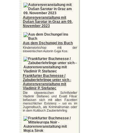
Autorenveranstaltung mit
Dušan Šarotar in Graz am 09.
November 2023
Aus dem Dschungel ins Buch
Kinderworkshop mit der
slowenischen Autorin Gaja Kos.
Frankfurter Buchmesse /
Zabuberlehrlinge unter sich -
Autorenveranstaltung mit
Vladimir P. Stefanec
Die slowenischen Schrifsteller
Vladimir Štefanec und Evald Flisar
befassen sich mit allen Facetten
menschlicher Existenz – sei es im
Jugendbuch, als Kriminalroman oder
in dem Kultbuch Zauberlehrling