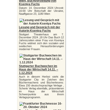
Wien, Buchvorstellung von
Kseniya Fuchs
Datum: 14. Dezember 2024 Uhrzeit:
16:00 Uhr Botschaft der Ukraine,
Naaffgasse 23, 1180 Wien
Lesung und Gespräch mit der
Autorin Kseniya Fuchs
Stuttgart Theaterhaus am 7.
Dezember 2024 ,18 Uhr Das Buch 12
Jahreszeiten einer Frau von Kseniya
Fuchs widmet sich den sozialen und
seelischen Herausforderungen
moderner Frauen.
Stuttgarter Buchwochen im
Haus der Wirtschaft 14.11. –
1.12.2024
Auch in diesem Herbst steht die
Stuttgarter City im Zeichen des
Büchermachens und Bücherlesens:
Etwa 150 deutschsprachige Verlage ,
Schenk Verlag ebenfalls, präsentieren
im Haus der Wirtschaft
Schwerpunkte aus ihrem
Verlagsprogramm.