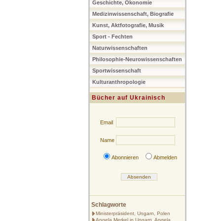
Geschichte, Ökonomie
Medizinwissenschaft, Biografie
Kunst, Aktfotografie, Musik
Sport - Fechten
Naturwissenschaften
Philosophie-Neurowissenschaften
Sportwissenschaft
Kulturanthropologie
Bücher auf Ukrainisch
Email
Name
Abonnieren
Abmelden
Schlagworte
Ministerpräsident, Ungarn, Polen
Angela Merkel in Ungarn, Angela