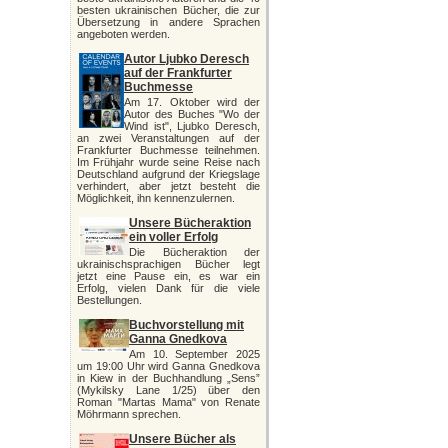
besten ukrainischen Bücher, die zur
Übersetzung in andere Sprachen
angeboten werden.
Autor Ljubko Deresch
auf der Frankfurter
Buchmesse
Am 17. Oktober wird der
Autor des Buches "Wo der
Wind ist", Ljubko Deresch,
an zwei Veranstaltungen auf der
Frankfurter Buchmesse teilnehmen.
Im Frühjahr wurde seine Reise nach
Deutschland aufgrund der Kriegslage
verhindert, aber jetzt besteht die
Möglichkeit, ihn kennenzulernen.
Unsere Bücheraktion
ein voller Erfolg
Die Bücheraktion der
ukrainischsprachigen Bücher legt
jetzt eine Pause ein, es war ein
Erfolg, vielen Dank für die viele
Bestellungen.
Buchvorstellung mit
Ganna Gnedkova
Am 10. September 2025
um 19:00 Uhr wird Ganna Gnedkova
in Kiew in der Buchhandlung „Sens”
(Mykilsky Lane 1/25) über den
Roman "Martas Mama" von Renate
Möhrmann sprechen.
Unsere Bücher als