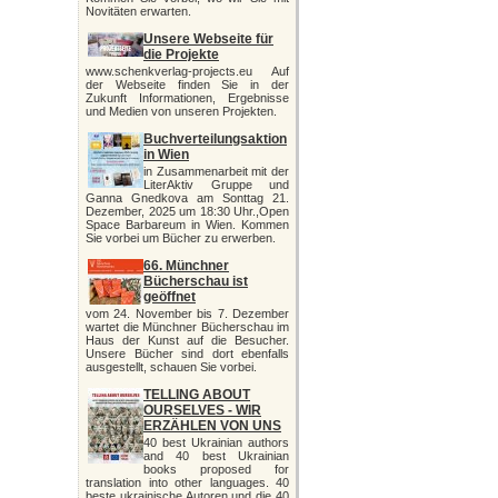
Novitäten erwarten.
Unsere Webseite für
die Projekte
www.schenkverlag-projects.eu Auf
der Webseite finden Sie in der
Zukunft Informationen, Ergebnisse
und Medien von unseren Projekten.
Buchverteilungsaktion
in Wien
in Zusammenarbeit mit der
LiterAktiv Gruppe und
Ganna Gnedkova am Sonttag 21.
Dezember, 2025 um 18:30 Uhr.,Open
Space Barbareum in Wien. Kommen
Sie vorbei um Bücher zu erwerben.
66. Münchner
Bücherschau ist
geöffnet
vom 24. November bis 7. Dezember
wartet die Münchner Bücherschau im
Haus der Kunst auf die Besucher.
Unsere Bücher sind dort ebenfalls
ausgestellt, schauen Sie vorbei.
TELLING ABOUT
OURSELVES - WIR
ERZÄHLEN VON UNS
40 best Ukrainian authors
and 40 best Ukrainian
books proposed for
translation into other languages. 40
beste ukrainische Autoren und die 40