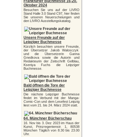
Frankfurter Buchmesse 16-20.
Oktober 2024
Besuchen Sie uns auf der LIVRO
Stand Halle 3.0 Stand C97, hier finden
Sie unseren Neuerscheiungen und
den LIVRO Ausstellungskatalog.
Unsere Freunde auf der
Leipziger Buchmesse
Kürzlich besuchten unsere Freunde,
der Übersetzer Jakob Walosczyk
und die Übersetzerin Ganna
Gnedkova sowie die Autorin und
Redakteurin der Zeitschrift Gelblau,
Kseniya Fuchs die Leipziger
Buchmesse.
Bald öffnen die Tore der
Leipziger Buchmesse
Die nächste Leipziger Buchmesse
findet im Verbund mit der Manga-
Comic-Con und dem Lesefest Leipzig
liest vom 21. bis 24. März 2024 statt.
64. Münchner Bücherschau
16. Nov bis 3. Dez 2023 im Haus der
Kunst, Prinzregentenstr. 1, 80538
München Täglich von 8.30 bis 23.00
Uhr.