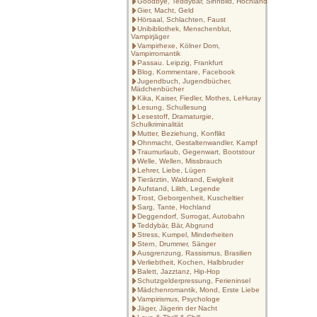
Goodbye, Teddybär, Sinnbild, Hochland
Gier, Macht, Geld
Hörsaal, Schlachten, Faust
Unibibliothek, Menschenblut,
Vampirjäger
Vampirhexe, Kölner Dom,
Vampirromantik
Passau. Leipzig, Frankfurt
Blog, Kommentare, Facebook
Jugendbuch, Jugendbücher,
Mädchenbücher
Kika, Kaiser, Fiedler, Mothes, LeHuray
Lesung, Schullesung
Lesestoff, Dramaturgie,
Schulkriminalität
Mutter, Beziehung, Konflikt
Ohnmacht, Gestaltenwandler, Kampf
Traumurlaub, Gegenwart, Bootstour
Welle, Wellen, Missbrauch
Lehrer, Liebe, Lügen
Tierärztin, Waldrand, Ewigkeit
Aufstand, Lilith, Legende
Trost, Geborgenheit, Kuscheltier
Sarg, Tante, Hochland
Deggendorf, Surrogat, Autobahn
Teddybär, Bär, Abgrund
Stress, Kumpel, Minderheiten
Stern, Drummer, Sänger
Ausgrenzung, Rassismus, Brasilien
Verliebtheit, Kochen, Halbbruder
Balett, Jazztanz, Hip-Hop
Schutzgelderpressung, Ferieninsel
Mädchenromantik, Mond, Erste Liebe
Vampirismus, Psychologe
Jäger, Jägerin der Nacht