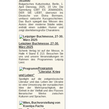
Terzijski
Bulgarisches Kulturinstitut, Berlin, 1.
April Dienstag, 2025, 19 Uhr. Die
Sammlung GIBT ES JEMANDEN,
DER SIE LIEBT, übersetzt ins
Deutsche von Elvira Bormann,
umfasst siebzehn Kurzgeschichten.
Das Buch spiegelt das Wissen des
Autors über moderne Städte wider,
enthält einen subtilen Humor und
zeigt überlebensgroße Charaktere.
Leipziger Buchmesse, 27-30.
März 2025
Schenk Verlag ist auf der Messe, in
Halle 4 Stand E 213. Besuchen Sie
uns und unsere Veranstaltungen im
Rahmen des Programmes Leipzig
Liest.
Programm
"Literatur, Krieg
und Leben"
Spotlight auf die zeitgenössische
Literatur und das Leben der Ukraine
ist eine Umsetzung der europäischen
Idee der Mehrsprachigkeit, der
Einheit in der Vielfalt und des Flusses
literarischer Werke zwischen
Kulturen und Sprachen.