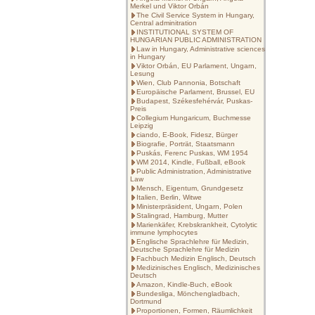
Merkel und Viktor Orbán
The Civil Service System in Hungary,
Central adminitration
INSTITUTIONAL SYSTEM OF
HUNGARIAN PUBLIC ADMINISTRATION
Law in Hungary, Administrative sciences
in Hungary
Viktor Orbán, EU Parlament, Ungarn,
Lesung
Wien, Club Pannonia, Botschaft
Europäische Parlament, Brussel, EU
Budapest, Székesfehérvár, Puskas-
Preis
Collegium Hungaricum, Buchmesse
Leipzig
ciando, E-Book, Fidesz, Bürger
Biografie, Porträt, Staatsmann
Puskás, Ferenc Puskas, WM 1954
WM 2014, Kindle, Fußball, eBook
Public Administration, Administrative
Law
Mensch, Eigentum, Grundgesetz
Italien, Berlin, Witwe
Ministerpräsident, Ungarn, Polen
Stalingrad, Hamburg, Mutter
Marienkäfer, Krebskrankheit, Cytolytic
immune lymphocytes
Englische Sprachlehre für Medizin,
Deutsche Sprachlehre für Medizin
Fachbuch Medizin Englisch, Deutsch
Medizinisches Englisch, Medizinisches
Deutsch
Amazon, Kindle-Buch, eBook
Bundesliga, Mönchengladbach,
Dortmund
Proportionen, Formen, Räumlichkeit