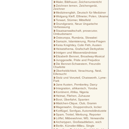
Maler, Bildhauer, Zeichenunterricht
Zeichnen lernen, Zeichengerät,
Zeichner
Medizinenglish, Deutsch für Mediziner
Wolgang Kleff, Elfmeter, Polen, Ukraine
Torwart, Stürmer, Mittelfeld
Grundgesetz, Neue Ungarische
Verfassaung
Staatsanwaltschaft, prosecutor,
Ombudsmann
Osteuropa, Rumänia, Slowakei
Sarrazin, Islamisierung, Roma-Fragen
Keira Knightley, Colin Firth, Austen
Heiratsthema, Grafschaft Derbyshire
Intrigen und Missverständnisse
Elizabeth Bennet, Broadway-Musical
Junggeselle, Pride and Prejudice
Die Bennet-Schwestern, Freundin
Charlotte
Überheblichkeit, Verachtung, Neid,
Eifersucht
Stolz und Vorurteil, Chatsworth, Lyme-
Park
Jane Austen, Pemberley, Darcy
Integration, afrikanisch, Yoruba
Kontinent, Afrika, Nigeria
Heimat, Fliehen, Zuhause
Boot, Überfahrt, Spanien
Mädchen-Clique, Club, Gramm
Magerwahn, Gruppendruck, locker
Kotflügel, Senfgas, Automobilindustrie
Spam, Trottel, Werbung, Reporter
Löffel, Mitbewohner, WG, Verwandte
Archetypen, Großstadtleben, reich
Berlin, Künstler-Milieu, Single