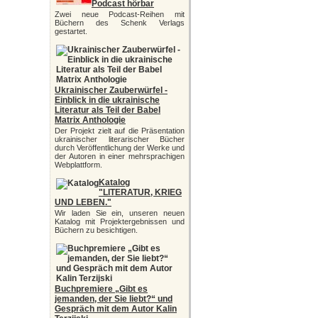
Podcast hörbar
Zwei neue Podcast-Reihen mit
Büchern des Schenk Verlags
gestartet.
Ukrainischer Zauberwürfel -
Einblick in die ukrainische
Literatur als Teil der Babel
Matrix Anthologie
Der Projekt zielt auf die Präsentation
ukrainischer literarischer Bücher
durch Veröffentlichung der Werke und
der Autoren in einer mehrsprachigen
Webplattform.
Katalog
"LITERATUR, KRIEG
UND LEBEN."
Wir laden Sie ein, unseren neuen
Katalog mit Projektergebnissen und
Büchern zu besichtigen.
Buchpremiere „Gibt es
jemanden, der Sie liebt?“ und
Gespräch mit dem Autor Kalin