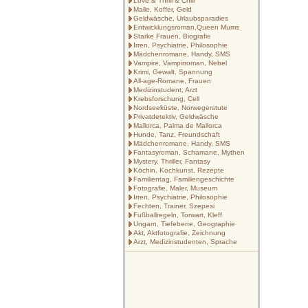
Love & Thrill & Chill
Malle, Koffer, Geld
Geldwäsche, Urlaubsparadies
Entwicklungsroman,Queen Mums
Starke Frauen, Biografie
Irren, Psychiatrie, Philosophie
Mädchenromane, Handy, SMS
Vampire, Vampirroman, Nebel
Krimi, Gewalt, Spannung
All-age-Romane, Frauen
Medizinstudent, Arzt
Krebsforschung, Cell
Nordseeküste, Norwegerstute
Privatdetektiv, Geldwäsche
Mallorca, Palma de Mallorca
Hunde, Tanz, Freundschaft
Mädchenromane, Handy, SMS
Fantasyroman, Schamane, Mythen
Mystery, Thriller, Fantasy
Köchin, Kochkunst, Rezepte
Familientag, Familiengeschichte
Fotografie, Maler, Museum
Irren, Psychiatrie, Philosophie
Fechten, Trainer, Szepesi
Fußballregeln, Torwart, Kleff
Ungarn, Tiefebene, Geographie
Akt, Aktfotografie, Zeichnung
Arzt, Medizinstudenten, Sprache