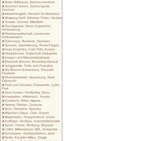
Maler, Bildhauer, Zeichenunterricht
Zeichnen lernen, Zeichengerät,
Zeichner
Medizinenglish, Deutsch für Mediziner
Wolgang Kleff, Elfmeter, Polen, Ukraine
Torwart, Stürmer, Mittelfeld
Grundgesetz, Neue Ungarische
Verfassaung
Staatsanwaltschaft, prosecutor,
Ombudsmann
Osteuropa, Rumänia, Slowakei
Sarrazin, Islamisierung, Roma-Fragen
Keira Knightley, Colin Firth, Austen
Heiratsthema, Grafschaft Derbyshire
Intrigen und Missverständnisse
Elizabeth Bennet, Broadway-Musical
Junggeselle, Pride and Prejudice
Die Bennet-Schwestern, Freundin
Charlotte
Überheblichkeit, Verachtung, Neid,
Eifersucht
Stolz und Vorurteil, Chatsworth, Lyme-
Park
Jane Austen, Pemberley, Darcy
Integration, afrikanisch, Yoruba
Kontinent, Afrika, Nigeria
Heimat, Fliehen, Zuhause
Boot, Überfahrt, Spanien
Mädchen-Clique, Club, Gramm
Magerwahn, Gruppendruck, locker
Kotflügel, Senfgas, Automobilindustrie
Spam, Trottel, Werbung, Reporter
Löffel, Mitbewohner, WG, Verwandte
Archetypen, Großstadtleben, reich
Berlin, Künstler-Milieu, Single