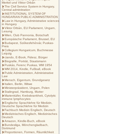
Merkel und Viktor Orbán
The Civil Service System in Hungary,
Central adminitration
INSTITUTIONAL SYSTEM OF
HUNGARIAN PUBLIC ADMINISTRATION
Law in Hungary, Administrative sciences
in Hungary
Viktor Orbán, EU Parlament, Ungarn,
Lesung
Wien, Club Pannonia, Botschaft
Europäische Parlament, Brussel, EU
Budapest, Székesfehérvár, Puskas-
Preis
Collegium Hungaricum, Buchmesse
Leipzig
ciando, E-Book, Fidesz, Bürger
Biografie, Porträt, Staatsmann
Puskás, Ferenc Puskas, WM 1954
WM 2014, Kindle, Fußball, eBook
Public Administration, Administrative
Law
Mensch, Eigentum, Grundgesetz
Italien, Berlin, Witwe
Ministerpräsident, Ungarn, Polen
Stalingrad, Hamburg, Mutter
Marienkäfer, Krebskrankheit, Cytolytic
immune lymphocytes
Englische Sprachlehre für Medizin,
Deutsche Sprachlehre für Medizin
Fachbuch Medizin Englisch, Deutsch
Medizinisches Englisch, Medizinisches
Deutsch
Amazon, Kindle-Buch, eBook
Bundesliga, Mönchengladbach,
Dortmund
Proportionen, Formen, Räumlichkeit