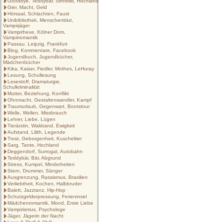
Goodbye, Teddybär, Sinnbild, Hochland
Gier, Macht, Geld
Hörsaal, Schlachten, Faust
Unibibliothek, Menschenblut,
Vampirjäger
Vampirhexe, Kölner Dom,
Vampirromantik
Passau. Leipzig, Frankfurt
Blog, Kommentare, Facebook
Jugendbuch, Jugendbücher,
Mädchenbücher
Kika, Kaiser, Fiedler, Mothes, LeHuray
Lesung, Schullesung
Lesestoff, Dramaturgie,
Schulkriminalität
Mutter, Beziehung, Konflikt
Ohnmacht, Gestaltenwandler, Kampf
Traumurlaub, Gegenwart, Bootstour
Welle, Wellen, Missbrauch
Lehrer, Liebe, Lügen
Tierärztin, Waldrand, Ewigkeit
Aufstand, Lilith, Legende
Trost, Geborgenheit, Kuscheltier
Sarg, Tante, Hochland
Deggendorf, Surrogat, Autobahn
Teddybär, Bär, Abgrund
Stress, Kumpel, Minderheiten
Stern, Drummer, Sänger
Ausgrenzung, Rassismus, Brasilien
Verliebtheit, Kochen, Halbbruder
Balett, Jazztanz, Hip-Hop
Schutzgelderpressung, Ferieninsel
Mädchenromantik, Mond, Erste Liebe
Vampirismus, Psychologe
Jäger, Jägerin der Nacht