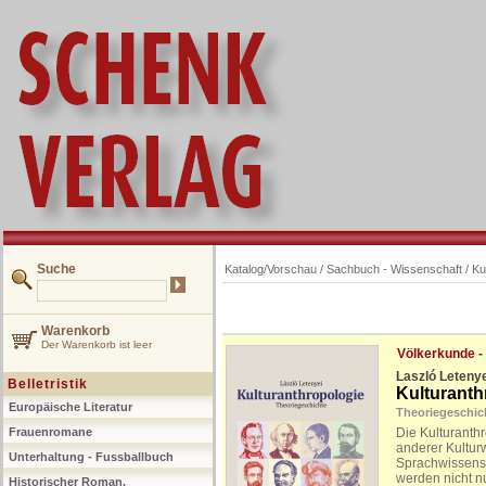
Suche
Katalog/Vorschau
/
Sachbuch - Wissenschaft
/
Ku
Warenkorb
Der Warenkorb ist leer
Völkerkunde -
Laszló Leteny
Belletristik
Kulturanth
Europäische Literatur
Theoriegeschic
Frauenromane
Die Kulturanthr
anderer Kultur
Unterhaltung - Fussballbuch
Sprachwissensc
werden nicht n
Historischer Roman,