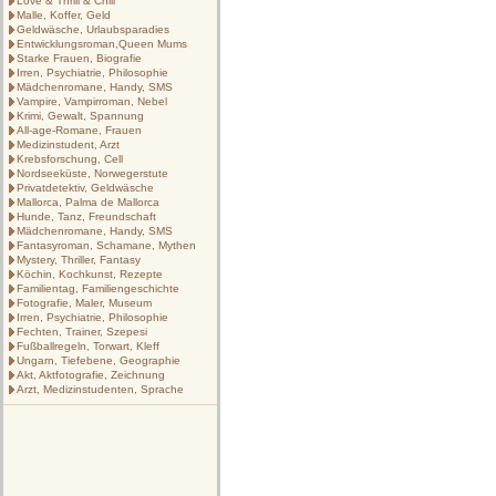
Love & Thrill & Chill
Malle, Koffer, Geld
Geldwäsche, Urlaubsparadies
Entwicklungsroman,Queen Mums
Starke Frauen, Biografie
Irren, Psychiatrie, Philosophie
Mädchenromane, Handy, SMS
Vampire, Vampirroman, Nebel
Krimi, Gewalt, Spannung
All-age-Romane, Frauen
Medizinstudent, Arzt
Krebsforschung, Cell
Nordseeküste, Norwegerstute
Privatdetektiv, Geldwäsche
Mallorca, Palma de Mallorca
Hunde, Tanz, Freundschaft
Mädchenromane, Handy, SMS
Fantasyroman, Schamane, Mythen
Mystery, Thriller, Fantasy
Köchin, Kochkunst, Rezepte
Familientag, Familiengeschichte
Fotografie, Maler, Museum
Irren, Psychiatrie, Philosophie
Fechten, Trainer, Szepesi
Fußballregeln, Torwart, Kleff
Ungarn, Tiefebene, Geographie
Akt, Aktfotografie, Zeichnung
Arzt, Medizinstudenten, Sprache