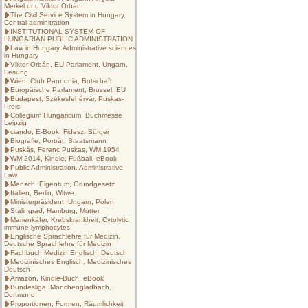
Merkel und Viktor Orbán
The Civil Service System in Hungary,
Central adminitration
INSTITUTIONAL SYSTEM OF
HUNGARIAN PUBLIC ADMINISTRATION
Law in Hungary, Administrative sciences
in Hungary
Viktor Orbán, EU Parlament, Ungarn,
Lesung
Wien, Club Pannonia, Botschaft
Europäische Parlament, Brussel, EU
Budapest, Székesfehérvár, Puskas-
Preis
Collegium Hungaricum, Buchmesse
Leipzig
ciando, E-Book, Fidesz, Bürger
Biografie, Porträt, Staatsmann
Puskás, Ferenc Puskas, WM 1954
WM 2014, Kindle, Fußball, eBook
Public Administration, Administrative
Law
Mensch, Eigentum, Grundgesetz
Italien, Berlin, Witwe
Ministerpräsident, Ungarn, Polen
Stalingrad, Hamburg, Mutter
Marienkäfer, Krebskrankheit, Cytolytic
immune lymphocytes
Englische Sprachlehre für Medizin,
Deutsche Sprachlehre für Medizin
Fachbuch Medizin Englisch, Deutsch
Medizinisches Englisch, Medizinisches
Deutsch
Amazon, Kindle-Buch, eBook
Bundesliga, Mönchengladbach,
Dortmund
Proportionen, Formen, Räumlichkeit