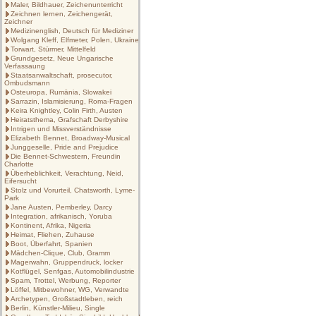
Maler, Bildhauer, Zeichenunterricht
Zeichnen lernen, Zeichengerät,
Zeichner
Medizinenglish, Deutsch für Mediziner
Wolgang Kleff, Elfmeter, Polen, Ukraine
Torwart, Stürmer, Mittelfeld
Grundgesetz, Neue Ungarische
Verfassaung
Staatsanwaltschaft, prosecutor,
Ombudsmann
Osteuropa, Rumänia, Slowakei
Sarrazin, Islamisierung, Roma-Fragen
Keira Knightley, Colin Firth, Austen
Heiratsthema, Grafschaft Derbyshire
Intrigen und Missverständnisse
Elizabeth Bennet, Broadway-Musical
Junggeselle, Pride and Prejudice
Die Bennet-Schwestern, Freundin
Charlotte
Überheblichkeit, Verachtung, Neid,
Eifersucht
Stolz und Vorurteil, Chatsworth, Lyme-
Park
Jane Austen, Pemberley, Darcy
Integration, afrikanisch, Yoruba
Kontinent, Afrika, Nigeria
Heimat, Fliehen, Zuhause
Boot, Überfahrt, Spanien
Mädchen-Clique, Club, Gramm
Magerwahn, Gruppendruck, locker
Kotflügel, Senfgas, Automobilindustrie
Spam, Trottel, Werbung, Reporter
Löffel, Mitbewohner, WG, Verwandte
Archetypen, Großstadtleben, reich
Berlin, Künstler-Milieu, Single