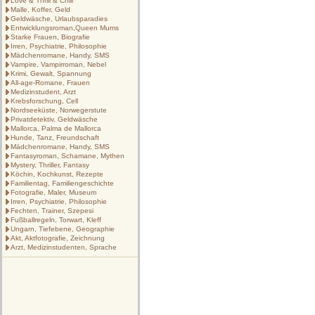
Love & Thrill & Chill
Malle, Koffer, Geld
Geldwäsche, Urlaubsparadies
Entwicklungsroman,Queen Mums
Starke Frauen, Biografie
Irren, Psychiatrie, Philosophie
Mädchenromane, Handy, SMS
Vampire, Vampirroman, Nebel
Krimi, Gewalt, Spannung
All-age-Romane, Frauen
Medizinstudent, Arzt
Krebsforschung, Cell
Nordseeküste, Norwegerstute
Privatdetektiv, Geldwäsche
Mallorca, Palma de Mallorca
Hunde, Tanz, Freundschaft
Mädchenromane, Handy, SMS
Fantasyroman, Schamane, Mythen
Mystery, Thriller, Fantasy
Köchin, Kochkunst, Rezepte
Familientag, Familiengeschichte
Fotografie, Maler, Museum
Irren, Psychiatrie, Philosophie
Fechten, Trainer, Szepesi
Fußballregeln, Torwart, Kleff
Ungarn, Tiefebene, Geographie
Akt, Aktfotografie, Zeichnung
Arzt, Medizinstudenten, Sprache