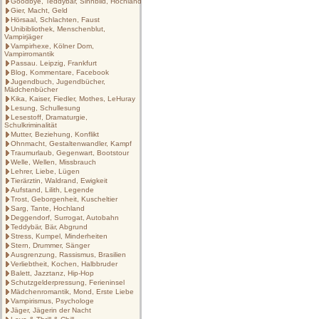
Goodbye, Teddybär, Sinnbild, Hochland
Gier, Macht, Geld
Hörsaal, Schlachten, Faust
Unibibliothek, Menschenblut,
Vampirjäger
Vampirhexe, Kölner Dom,
Vampirromantik
Passau. Leipzig, Frankfurt
Blog, Kommentare, Facebook
Jugendbuch, Jugendbücher,
Mädchenbücher
Kika, Kaiser, Fiedler, Mothes, LeHuray
Lesung, Schullesung
Lesestoff, Dramaturgie,
Schulkriminalität
Mutter, Beziehung, Konflikt
Ohnmacht, Gestaltenwandler, Kampf
Traumurlaub, Gegenwart, Bootstour
Welle, Wellen, Missbrauch
Lehrer, Liebe, Lügen
Tierärztin, Waldrand, Ewigkeit
Aufstand, Lilith, Legende
Trost, Geborgenheit, Kuscheltier
Sarg, Tante, Hochland
Deggendorf, Surrogat, Autobahn
Teddybär, Bär, Abgrund
Stress, Kumpel, Minderheiten
Stern, Drummer, Sänger
Ausgrenzung, Rassismus, Brasilien
Verliebtheit, Kochen, Halbbruder
Balett, Jazztanz, Hip-Hop
Schutzgelderpressung, Ferieninsel
Mädchenromantik, Mond, Erste Liebe
Vampirismus, Psychologe
Jäger, Jägerin der Nacht