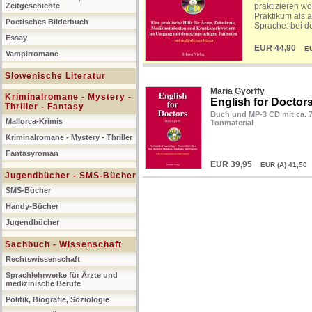
Zeitgeschichte
praktizieren wo
Praktikum als 
Poetisches Bilderbuch
Sprache: bei d
Essay
EUR 44,90
EUR
Vampirromane
Slowenische Literatur
Maria Györffy
Kriminalromane - Mystery -
English for Doctor
Thriller - Fantasy
Buch und MP-3 CD mit ca. 
Mallorca-Krimis
Tonmaterial
Kriminalromane - Mystery - Thriller
Fantasyroman
EUR 39,95
EUR (A) 41,50 
Jugendbücher - SMS-Bücher
SMS-Bücher
Handy-Bücher
Jugendbücher
Sachbuch - Wissenschaft
Rechtswissenschaft
Sprachlehrwerke für Ärzte und
medizinische Berufe
Politik, Biografie, Soziologie