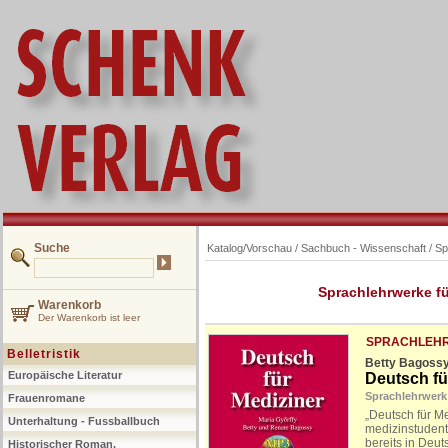
Suche
Katalog/Vorschau
/
Sachbuch - Wissenschaft
/
Sp
Sprachlehrwerke fü
Warenkorb
Der Warenkorb ist leer
SPRACHLEHR
Belletristik
Betty Bagoss
Europäische Literatur
Deutsch fü
Sprachlehrwerk
Frauenromane
„Deutsch für Me
Unterhaltung - Fussballbuch
medizinstudent
bereits in Deut
Historischer Roman,