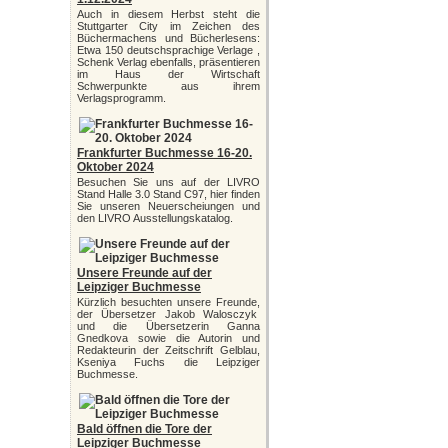
Auch in diesem Herbst steht die
Stuttgarter City im Zeichen des
Büchermachens und Bücherlesens:
Etwa 150 deutschsprachige Verlage ,
Schenk Verlag ebenfalls, präsentieren
im Haus der Wirtschaft
Schwerpunkte aus ihrem
Verlagsprogramm.
Frankfurter Buchmesse 16-20.
Oktober 2024
Besuchen Sie uns auf der LIVRO
Stand Halle 3.0 Stand C97, hier finden
Sie unseren Neuerscheiungen und
den LIVRO Ausstellungskatalog.
Unsere Freunde auf der
Leipziger Buchmesse
Kürzlich besuchten unsere Freunde,
der Übersetzer Jakob Walosczyk
und die Übersetzerin Ganna
Gnedkova sowie die Autorin und
Redakteurin der Zeitschrift Gelblau,
Kseniya Fuchs die Leipziger
Buchmesse.
Bald öffnen die Tore der
Leipziger Buchmesse