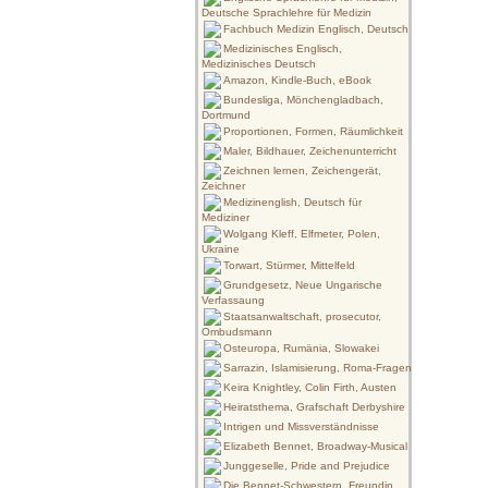
Deutsche Sprachlehre für Medizin
Fachbuch Medizin Englisch, Deutsch
Medizinisches Englisch,
Medizinisches Deutsch
Amazon, Kindle-Buch, eBook
Bundesliga, Mönchengladbach,
Dortmund
Proportionen, Formen, Räumlichkeit
Maler, Bildhauer, Zeichenunterricht
Zeichnen lernen, Zeichengerät,
Zeichner
Medizinenglish, Deutsch für
Mediziner
Wolgang Kleff, Elfmeter, Polen,
Ukraine
Torwart, Stürmer, Mittelfeld
Grundgesetz, Neue Ungarische
Verfassaung
Staatsanwaltschaft, prosecutor,
Ombudsmann
Osteuropa, Rumänia, Slowakei
Sarrazin, Islamisierung, Roma-Fragen
Keira Knightley, Colin Firth, Austen
Heiratsthema, Grafschaft Derbyshire
Intrigen und Missverständnisse
Elizabeth Bennet, Broadway-Musical
Junggeselle, Pride and Prejudice
Die Bennet-Schwestern, Freundin