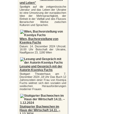
und Leben"
Spotlight auf die zeitgenössische
Literatur und das Leben der Ukraine
ist eine Umsetzung der europäischen
Idee der Mehrsprachigkeit, der
Einheit in der Vielfalt und des Flusses
literarischer Werke zwischen
Kulturen und Sprachen.
Wien, Buchvorstellung von
Kseniya Fuchs
Datum: 14. Dezember 2024 Uhrzeit:
16:00 Uhr Botschaft der Ukraine,
Naaffgasse 23, 1180 Wien
Lesung und Gespräch mit der
Autorin Kseniya Fuchs
Stuttgart Theaterhaus am 7.
Dezember 2024 ,18 Uhr Das Buch 12
Jahreszeiten einer Frau von Kseniya
Fuchs widmet sich den sozialen und
seelischen Herausforderungen
moderner Frauen.
Stuttgarter Buchwochen im
Haus der Wirtschaft 14.11. –
1.12.2024