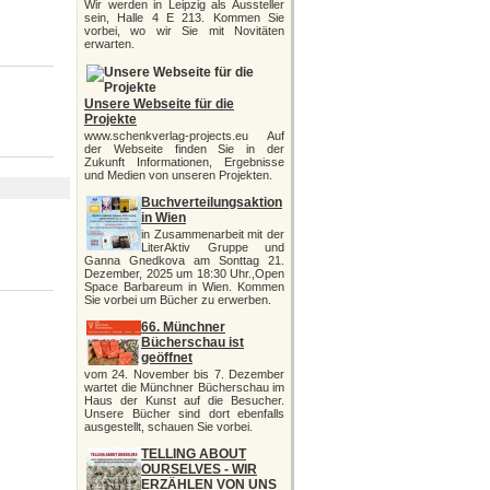
Wir werden in Leipzig als Aussteller
sein, Halle 4 E 213. Kommen Sie
vorbei, wo wir Sie mit Novitäten
erwarten.
Unsere Webseite für die
Projekte
www.schenkverlag-projects.eu Auf
der Webseite finden Sie in der
Zukunft Informationen, Ergebnisse
und Medien von unseren Projekten.
Buchverteilungsaktion
in Wien
in Zusammenarbeit mit der
LiterAktiv Gruppe und
Ganna Gnedkova am Sonttag 21.
Dezember, 2025 um 18:30 Uhr.,Open
Space Barbareum in Wien. Kommen
Sie vorbei um Bücher zu erwerben.
66. Münchner
Bücherschau ist
geöffnet
vom 24. November bis 7. Dezember
wartet die Münchner Bücherschau im
Haus der Kunst auf die Besucher.
Unsere Bücher sind dort ebenfalls
ausgestellt, schauen Sie vorbei.
TELLING ABOUT
OURSELVES - WIR
ERZÄHLEN VON UNS