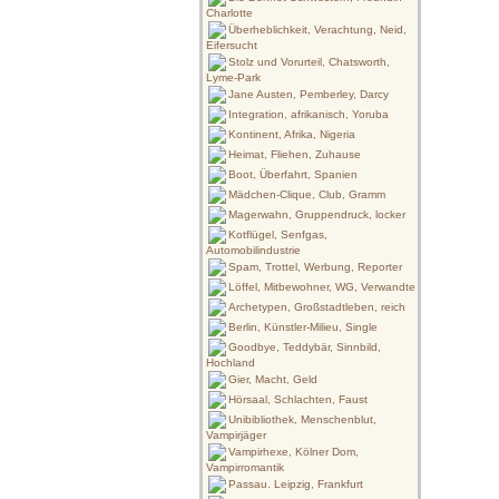
Charlotte
Überheblichkeit, Verachtung, Neid,
Eifersucht
Stolz und Vorurteil, Chatsworth,
Lyme-Park
Jane Austen, Pemberley, Darcy
Integration, afrikanisch, Yoruba
Kontinent, Afrika, Nigeria
Heimat, Fliehen, Zuhause
Boot, Überfahrt, Spanien
Mädchen-Clique, Club, Gramm
Magerwahn, Gruppendruck, locker
Kotflügel, Senfgas,
Automobilindustrie
Spam, Trottel, Werbung, Reporter
Löffel, Mitbewohner, WG, Verwandte
Archetypen, Großstadtleben, reich
Berlin, Künstler-Milieu, Single
Goodbye, Teddybär, Sinnbild,
Hochland
Gier, Macht, Geld
Hörsaal, Schlachten, Faust
Unibibliothek, Menschenblut,
Vampirjäger
Vampirhexe, Kölner Dom,
Vampirromantik
Passau. Leipzig, Frankfurt