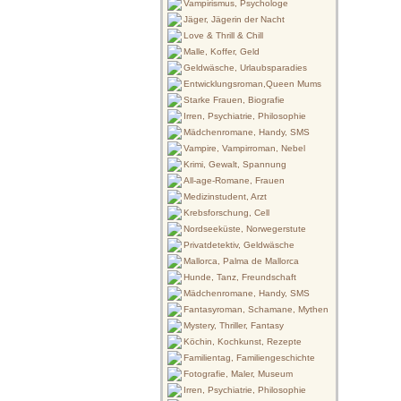
Vampirismus, Psychologe
Jäger, Jägerin der Nacht
Love & Thrill & Chill
Malle, Koffer, Geld
Geldwäsche, Urlaubsparadies
Entwicklungsroman,Queen Mums
Starke Frauen, Biografie
Irren, Psychiatrie, Philosophie
Mädchenromane, Handy, SMS
Vampire, Vampirroman, Nebel
Krimi, Gewalt, Spannung
All-age-Romane, Frauen
Medizinstudent, Arzt
Krebsforschung, Cell
Nordseeküste, Norwegerstute
Privatdetektiv, Geldwäsche
Mallorca, Palma de Mallorca
Hunde, Tanz, Freundschaft
Mädchenromane, Handy, SMS
Fantasyroman, Schamane, Mythen
Mystery, Thriller, Fantasy
Köchin, Kochkunst, Rezepte
Familientag, Familiengeschichte
Fotografie, Maler, Museum
Irren, Psychiatrie, Philosophie