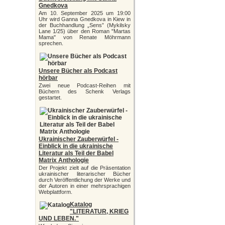
Gnedkova
Am 10. September 2025 um 19:00
Uhr wird Ganna Gnedkova in Kiew in
der Buchhandlung „Sens” (Mykilsky
Lane 1/25) über den Roman "Martas
Mama" von Renate Möhrmann
sprechen.
Unsere Bücher als Podcast
hörbar
Zwei neue Podcast-Reihen mit
Büchern des Schenk Verlags
gestartet.
Ukrainischer Zauberwürfel -
Einblick in die ukrainische
Literatur als Teil der Babel
Matrix Anthologie
Der Projekt zielt auf die Präsentation
ukrainischer literarischer Bücher
durch Veröffentlichung der Werke und
der Autoren in einer mehrsprachigen
Webplattform.
Katalog
"LITERATUR, KRIEG
UND LEBEN."