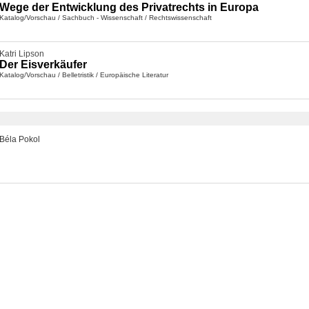
Wege der Entwicklung des Privatrechts in Europa
Katalog/Vorschau
/
Sachbuch - Wissenschaft
/
Rechtswissenschaft
Katri Lipson
Der Eisverkäufer
Katalog/Vorschau
/
Belletristik
/
Europäische Literatur
Béla Pokol