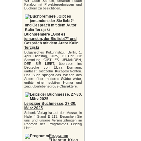
Wir laden Sie ein, unseren neuen
Katalog mit Projektergebnissen und
Büchern zu besichtigen.
Buchpremiere „Gibt es
jemanden, der Sie liebt?“ und
Gespräch mit dem Autor Kalin
Terzijski
Bulgarisches Kulturinstitut, Berlin, 1.
April Dienstag, 2025, 19 Uhr. Die
Sammlung GIBT ES JEMANDEN,
DER SIE LIEBT, übersetzt ins
Deutsche von Elvira Bormann,
umfasst siebzehn Kurzgeschichten.
Das Buch spiegelt das Wissen des
Autors über moderne Städte wider,
enthält einen subtilen Humor und
zeigt überlebensgroße Charaktere.
Leipziger Buchmesse, 27-30.
März 2025
Schenk Verlag ist auf der Messe, in
Halle 4 Stand E 213. Besuchen Sie
uns und unsere Veranstaltungen im
Rahmen des Programmes Leipzig
Liest.
Programm
"Literatur, Krieg