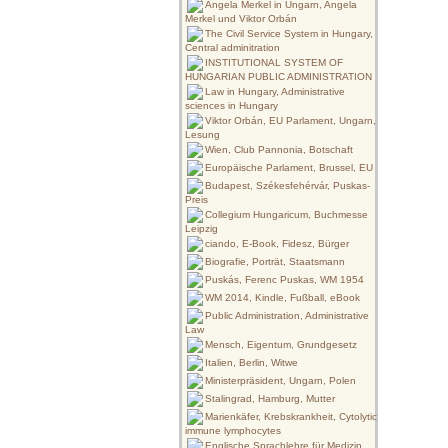
Angela Merkel in Ungarn, Angela
Merkel und Viktor Orbán
The Civil Service System in Hungary,
Central adminitration
INSTITUTIONAL SYSTEM OF
HUNGARIAN PUBLIC ADMINISTRATION
Law in Hungary, Administrative
sciences in Hungary
Viktor Orbán, EU Parlament, Ungarn,
Lesung
Wien, Club Pannonia, Botschaft
Europäische Parlament, Brussel, EU
Budapest, Székesfehérvár, Puskas-
Preis
Collegium Hungaricum, Buchmesse
Leipzig
ciando, E-Book, Fidesz, Bürger
Biografie, Porträt, Staatsmann
Puskás, Ferenc Puskas, WM 1954
WM 2014, Kindle, Fußball, eBook
Public Administration, Administrative
Law
Mensch, Eigentum, Grundgesetz
Italien, Berlin, Witwe
Ministerpräsident, Ungarn, Polen
Stalingrad, Hamburg, Mutter
Marienkäfer, Krebskrankheit, Cytolytic
immune lymphocytes
Englische Sprachlehre für Medizin,