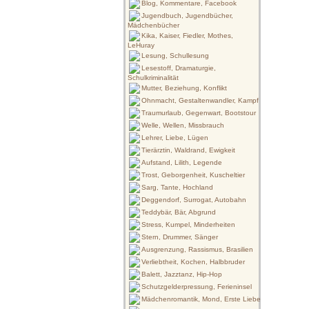
Blog, Kommentare, Facebook
Jugendbuch, Jugendbücher,
Mädchenbücher
Kika, Kaiser, Fiedler, Mothes,
LeHuray
Lesung, Schullesung
Lesestoff, Dramaturgie,
Schulkriminalität
Mutter, Beziehung, Konflikt
Ohnmacht, Gestaltenwandler, Kampf
Traumurlaub, Gegenwart, Bootstour
Welle, Wellen, Missbrauch
Lehrer, Liebe, Lügen
Tierärztin, Waldrand, Ewigkeit
Aufstand, Lilith, Legende
Trost, Geborgenheit, Kuscheltier
Sarg, Tante, Hochland
Deggendorf, Surrogat, Autobahn
Teddybär, Bär, Abgrund
Stress, Kumpel, Minderheiten
Stern, Drummer, Sänger
Ausgrenzung, Rassismus, Brasilien
Verliebtheit, Kochen, Halbbruder
Balett, Jazztanz, Hip-Hop
Schutzgelderpressung, Ferieninsel
Mädchenromantik, Mond, Erste Liebe