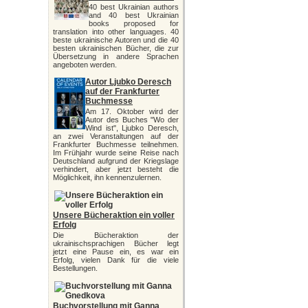
40 best Ukrainian authors
and 40 best Ukrainian
books proposed for
translation into other languages. 40
beste ukrainische Autoren und die 40
besten ukrainischen Bücher, die zur
Übersetzung in andere Sprachen
angeboten werden.
Autor Ljubko Deresch
auf der Frankfurter
Buchmesse
Am 17. Oktober wird der
Autor des Buches "Wo der
Wind ist", Ljubko Deresch,
an zwei Veranstaltungen auf der
Frankfurter Buchmesse teilnehmen.
Im Frühjahr wurde seine Reise nach
Deutschland aufgrund der Kriegslage
verhindert, aber jetzt besteht die
Möglichkeit, ihn kennenzulernen.
Unsere Bücheraktion ein voller
Erfolg
Die Bücheraktion der
ukrainischsprachigen Bücher legt
jetzt eine Pause ein, es war ein
Erfolg, vielen Dank für die viele
Bestellungen.
Buchvorstellung mit Ganna