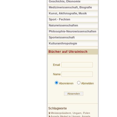
Geschichte, Ökonomie
Medizinwissenschaft, Biografie
Kunst, Aktfotografie, Musik
Sport - Fechten
Naturwissenschaften
Philosophie-Neurowissenschaften
Sportwissenschaft
Kulturanthropologie
Bücher auf Ukrainisch
Email
Name
Abonnieren
Abmelden
Schlagworte
Ministerpräsident, Ungarn, Polen
Angela Merkel in Ungarn, Angela