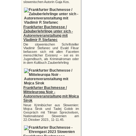
slowenischen Autorin Gaja Kos.
Frankfurter Buchmesse /
Zabuberlehrlinge unter sich -
Autorenveranstaltung mit
Vladimir P. Stefanec
Die slowenischen Schrifsteller
Vladimir Štefanec und Evald Flisar
befassen sich mit allen Facetten
menschlicher Existenz – sei es im
Jugendbuch, als Kriminalroman oder
in dem Kultbuch Zauberlehrling
Frankfurter Buchmesse /
Mitteleuropa Noir -
Autorenveranstaltung mit Mojca
Sirok
Neue Krimibücher aus Slowenien:
Mojca Širok und Tadej Golob im
Gespräch mit Tilman Spreckelsen,
Nationalstand Slowenien am
22.Oktober 2023., 11-11.45.