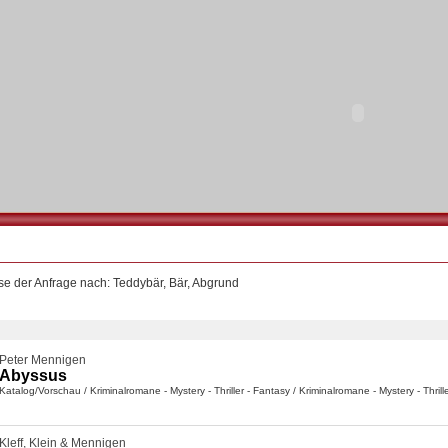
se der Anfrage nach: Teddybär, Bär, Abgrund
Peter Mennigen
Abyssus
Katalog/Vorschau
/
Kriminalromane - Mystery - Thriller - Fantasy
/
Kriminalromane - Mystery - Thrill
Kleff, Klein & Mennigen