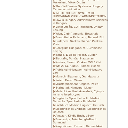
Merkel und Viktor Orbán
The Civil Service System in Hungary,
Central adminitration
INSTITUTIONAL SYSTEM OF
HUNGARIAN PUBLIC ADMINISTRATION
Law in Hungary, Administrative sciences
in Hungary
Viktor Orbán, EU Parlament, Ungarn,
Lesung
Wien, Club Pannonia, Botschaft
Europäische Parlament, Brussel, EU
Budapest, Székesfehérvár, Puskas-
Preis
Collegium Hungaricum, Buchmesse
Leipzig
ciando, E-Book, Fidesz, Bürger
Biografie, Porträt, Staatsmann
Puskás, Ferenc Puskas, WM 1954
WM 2014, Kindle, Fußball, eBook
Public Administration, Administrative
Law
Mensch, Eigentum, Grundgesetz
Italien, Berlin, Witwe
Ministerpräsident, Ungarn, Polen
Stalingrad, Hamburg, Mutter
Marienkäfer, Krebskrankheit, Cytolytic
immune lymphocytes
Englische Sprachlehre für Medizin,
Deutsche Sprachlehre für Medizin
Fachbuch Medizin Englisch, Deutsch
Medizinisches Englisch, Medizinisches
Deutsch
Amazon, Kindle-Buch, eBook
Bundesliga, Mönchengladbach,
Dortmund
Proportionen, Formen, Räumlichkeit