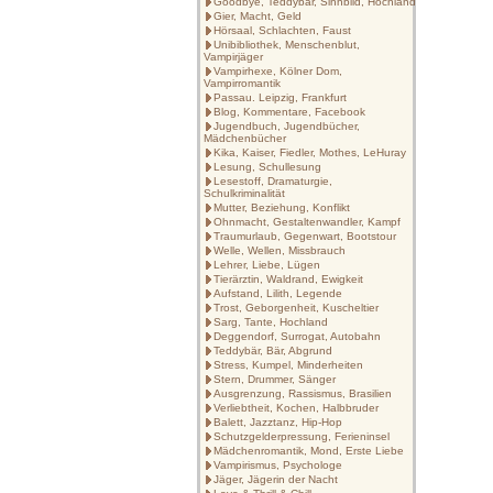
Goodbye, Teddybär, Sinnbild, Hochland
Gier, Macht, Geld
Hörsaal, Schlachten, Faust
Unibibliothek, Menschenblut,
Vampirjäger
Vampirhexe, Kölner Dom,
Vampirromantik
Passau. Leipzig, Frankfurt
Blog, Kommentare, Facebook
Jugendbuch, Jugendbücher,
Mädchenbücher
Kika, Kaiser, Fiedler, Mothes, LeHuray
Lesung, Schullesung
Lesestoff, Dramaturgie,
Schulkriminalität
Mutter, Beziehung, Konflikt
Ohnmacht, Gestaltenwandler, Kampf
Traumurlaub, Gegenwart, Bootstour
Welle, Wellen, Missbrauch
Lehrer, Liebe, Lügen
Tierärztin, Waldrand, Ewigkeit
Aufstand, Lilith, Legende
Trost, Geborgenheit, Kuscheltier
Sarg, Tante, Hochland
Deggendorf, Surrogat, Autobahn
Teddybär, Bär, Abgrund
Stress, Kumpel, Minderheiten
Stern, Drummer, Sänger
Ausgrenzung, Rassismus, Brasilien
Verliebtheit, Kochen, Halbbruder
Balett, Jazztanz, Hip-Hop
Schutzgelderpressung, Ferieninsel
Mädchenromantik, Mond, Erste Liebe
Vampirismus, Psychologe
Jäger, Jägerin der Nacht