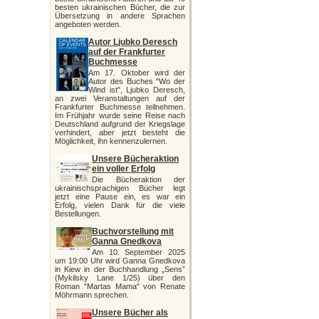
besten ukrainischen Bücher, die zur
Übersetzung in andere Sprachen
angeboten werden.
Autor Ljubko Deresch
auf der Frankfurter
Buchmesse
Am 17. Oktober wird der
Autor des Buches "Wo der
Wind ist", Ljubko Deresch,
an zwei Veranstaltungen auf der
Frankfurter Buchmesse teilnehmen.
Im Frühjahr wurde seine Reise nach
Deutschland aufgrund der Kriegslage
verhindert, aber jetzt besteht die
Möglichkeit, ihn kennenzulernen.
Unsere Bücheraktion
ein voller Erfolg
Die Bücheraktion der
ukrainischsprachigen Bücher legt
jetzt eine Pause ein, es war ein
Erfolg, vielen Dank für die viele
Bestellungen.
Buchvorstellung mit
Ganna Gnedkova
Am 10. September 2025
um 19:00 Uhr wird Ganna Gnedkova
in Kiew in der Buchhandlung „Sens”
(Mykilsky Lane 1/25) über den
Roman "Martas Mama" von Renate
Möhrmann sprechen.
Unsere Bücher als