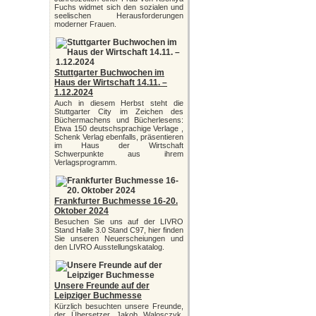
Fuchs widmet sich den sozialen und
seelischen Herausforderungen
moderner Frauen.
Stuttgarter Buchwochen im
Haus der Wirtschaft 14.11. –
1.12.2024
Auch in diesem Herbst steht die
Stuttgarter City im Zeichen des
Büchermachens und Bücherlesens:
Etwa 150 deutschsprachige Verlage ,
Schenk Verlag ebenfalls, präsentieren
im Haus der Wirtschaft
Schwerpunkte aus ihrem
Verlagsprogramm.
Frankfurter Buchmesse 16-20.
Oktober 2024
Besuchen Sie uns auf der LIVRO
Stand Halle 3.0 Stand C97, hier finden
Sie unseren Neuerscheiungen und
den LIVRO Ausstellungskatalog.
Unsere Freunde auf der
Leipziger Buchmesse
Kürzlich besuchten unsere Freunde,
der Übersetzer Jakob Walosczyk