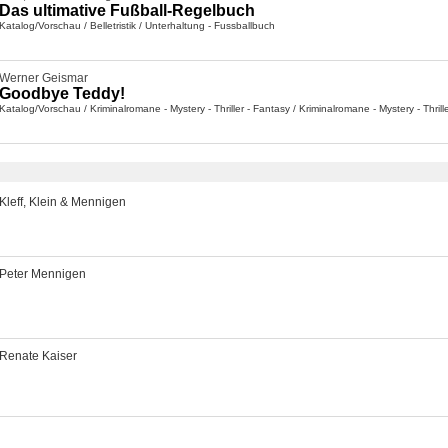
Das ultimative Fußball-Regelbuch
Katalog/Vorschau
/
Belletristik
/
Unterhaltung - Fussballbuch
Werner Geismar
Goodbye Teddy!
Katalog/Vorschau
/
Kriminalromane - Mystery - Thriller - Fantasy
/
Kriminalromane - Mystery - Thrill
Kleff, Klein & Mennigen
Peter Mennigen
Renate Kaiser