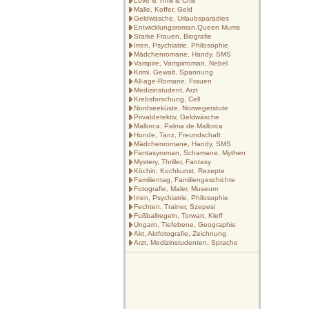
Love & Thrill & Chill
Malle, Koffer, Geld
Geldwäsche, Urlaubsparadies
Entwicklungsroman,Queen Mums
Starke Frauen, Biografie
Irren, Psychiatrie, Philosophie
Mädchenromane, Handy, SMS
Vampire, Vampirroman, Nebel
Krimi, Gewalt, Spannung
All-age-Romane, Frauen
Medizinstudent, Arzt
Krebsforschung, Cell
Nordseeküste, Norwegerstute
Privatdetektiv, Geldwäsche
Mallorca, Palma de Mallorca
Hunde, Tanz, Freundschaft
Mädchenromane, Handy, SMS
Fantasyroman, Schamane, Mythen
Mystery, Thriller, Fantasy
Köchin, Kochkunst, Rezepte
Familientag, Familiengeschichte
Fotografie, Maler, Museum
Irren, Psychiatrie, Philosophie
Fechten, Trainer, Szepesi
Fußballregeln, Torwart, Kleff
Ungarn, Tiefebene, Geographie
Akt, Aktfotografie, Zeichnung
Arzt, Medizinstudenten, Sprache