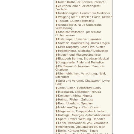
Maler, Bildhauer, Zeichenunterricht
Zeichnen lernen, Zeichengerät,
Zeichner
Medizinenglish, Deutsch für Mediziner
Wolgang Kleff, Elfmeter, Polen, Ukraine
Torwart, Stürmer, Mittelfeld
Grundgesetz, Neue Ungarische
Verfassaung
Staatsanwaltschaft, prosecutor,
Ombudsmann
Osteuropa, Rumänia, Slowakei
Sarrazin, Islamisierung, Roma-Fragen
Keira Knightley, Colin Firth, Austen
Heiratsthema, Grafschaft Derbyshire
Intrigen und Missverständnisse
Elizabeth Bennet, Broadway-Musical
Junggeselle, Pride and Prejudice
Die Bennet-Schwestern, Freundin
Charlotte
Überheblichkeit, Verachtung, Neid,
Eifersucht
Stolz und Vorurteil, Chatsworth, Lyme-
Park
Jane Austen, Pemberley, Darcy
Integration, afrikanisch, Yoruba
Kontinent, Afrika, Nigeria
Heimat, Fliehen, Zuhause
Boot, Überfahrt, Spanien
Mädchen-Clique, Club, Gramm
Magerwahn, Gruppendruck, locker
Kotflügel, Senfgas, Automobilindustrie
Spam, Trottel, Werbung, Reporter
Löffel, Mitbewohner, WG, Verwandte
Archetypen, Großstadtleben, reich
Berlin, Künstler-Milieu, Single