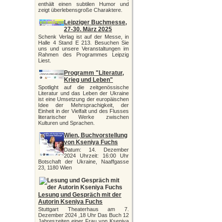
enthält einen subtilen Humor und
zeigt überlebensgroße Charaktere.
Leipziger Buchmesse,
27-30. März 2025
Schenk Verlag ist auf der Messe, in
Halle 4 Stand E 213. Besuchen Sie
uns und unsere Veranstaltungen im
Rahmen des Programmes Leipzig
Liest.
Programm "Literatur,
Krieg und Leben"
Spotlight auf die zeitgenössische
Literatur und das Leben der Ukraine
ist eine Umsetzung der europäischen
Idee der Mehrsprachigkeit, der
Einheit in der Vielfalt und des Flusses
literarischer Werke zwischen
Kulturen und Sprachen.
Wien, Buchvorstellung
von Kseniya Fuchs
Datum: 14. Dezember
2024 Uhrzeit: 16:00 Uhr
Botschaft der Ukraine, Naaffgasse
23, 1180 Wien
Lesung und Gespräch mit der
Autorin Kseniya Fuchs
Stuttgart Theaterhaus am 7.
Dezember 2024 ,18 Uhr Das Buch 12
Jahreszeiten einer Frau von Kseniya