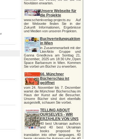
Novitäten erwarten.
Unsere Webseite für
die Projekte
www.schenkverlag-projects.eu Auf
der Webseite finden Sie in der
Zukunft Informationen, Ergebnisse
und Medien von unseren Projekten.
er
Buchverteilungsaktion
in Wien
in Zusammenarbeit mit der
LiterAktiv Gruppe und
Ganna Gnedkova am Sonttag 21.
Dezember, 2025 um 18:30 Uhr.,Open
Space Barbareum in Wien. Kommen
Sie vorbei um Bücher zu erwerben.
66. Münchner
Bücherschau ist
geöffnet
vom 24. November bis 7. Dezember
wartet die Münchner Bücherschau im
Haus der Kunst auf die Besucher.
Unsere Bücher sind dort ebenfalls
ausgestellt, schauen Sie vorbei.
TELLING ABOUT
OURSELVES - WIR
ERZÄHLEN VON UNS
40 best Ukrainian authors
and 40 best Ukrainian
books proposed for
translation into other languages. 40
beste ukrainische Autoren und die 40