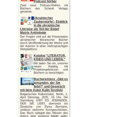
Podcast hörbar
Zwei neue Podcast-Reihen mit
Büchern des Schenk Verlags
gestartet.
Ukrainischer
Zauberwürfel - Einblick
in die ukrainische
Literatur als Teil der Babel
Matrix Anthologie
Der Projekt zielt auf die Präsentation
ukrainischer literarischer Bücher
durch Veröffentlichung der Werke und
der Autoren in einer mehrsprachigen
Webplattform.
Katalog "LITERATUR,
KRIEG UND LEBEN."
Wir laden Sie ein, unseren
neuen Katalog mit
Projektergebnissen und
Büchern zu besichtigen.
Buchpremiere „Gibt es
jemanden, der Sie
liebt?“ und Gespräch
mit dem Autor Kalin Terzijski
Bulgarisches Kulturinstitut, Berlin, 1.
April Dienstag, 2025, 19 Uhr. Die
Sammlung GIBT ES JEMANDEN,
DER SIE LIEBT, übersetzt ins
Deutsche von Elvira Bormann,
umfasst siebzehn Kurzgeschichten.
Das Buch spiegelt das Wissen des
Autors über moderne Städte wider,