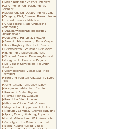
Maler, Bildhauer, Zeichenunterricht
Zeichnen lernen, Zeichengerät,
Zeichner
Medizinenglish, Deutsch für Mediziner
Wolgang Kleff, Elfmeter, Polen, Ukraine
Torwart, Stürmer, Mittelfeld
Grundgesetz, Neue Ungarische
Verfassaung
Staatsanwaltschaft, prosecutor,
Ombudsmann
Osteuropa, Rumänia, Slowakei
Sarrazin, Islamisierung, Roma-Fragen
Keira Knightley, Colin Firth, Austen
Heiratsthema, Grafschaft Derbyshire
Intrigen und Missverständnisse
Elizabeth Bennet, Broadway-Musical
Junggeselle, Pride and Prejudice
Die Bennet-Schwestern, Freundin
Charlotte
Überheblichkeit, Verachtung, Neid,
Eifersucht
Stolz und Vorurteil, Chatsworth, Lyme-
Park
Jane Austen, Pemberley, Darcy
Integration, afrikanisch, Yoruba
Kontinent, Afrika, Nigeria
Heimat, Fliehen, Zuhause
Boot, Überfahrt, Spanien
Mädchen-Clique, Club, Gramm
Magerwahn, Gruppendruck, locker
Kotflügel, Senfgas, Automobilindustrie
Spam, Trottel, Werbung, Reporter
Löffel, Mitbewohner, WG, Verwandte
Archetypen, Großstadtleben, reich
Berlin, Künstler-Milieu, Single