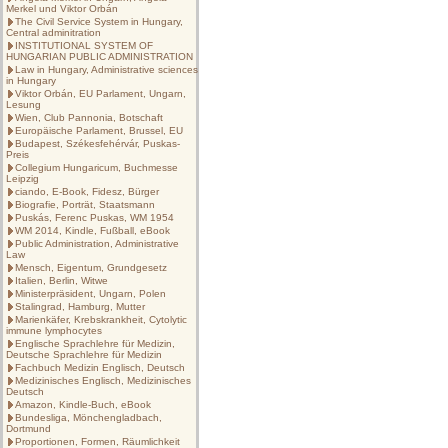
Merkel und Viktor Orbán
The Civil Service System in Hungary,
Central adminitration
INSTITUTIONAL SYSTEM OF
HUNGARIAN PUBLIC ADMINISTRATION
Law in Hungary, Administrative sciences
in Hungary
Viktor Orbán, EU Parlament, Ungarn,
Lesung
Wien, Club Pannonia, Botschaft
Europäische Parlament, Brussel, EU
Budapest, Székesfehérvár, Puskas-
Preis
Collegium Hungaricum, Buchmesse
Leipzig
ciando, E-Book, Fidesz, Bürger
Biografie, Porträt, Staatsmann
Puskás, Ferenc Puskas, WM 1954
WM 2014, Kindle, Fußball, eBook
Public Administration, Administrative
Law
Mensch, Eigentum, Grundgesetz
Italien, Berlin, Witwe
Ministerpräsident, Ungarn, Polen
Stalingrad, Hamburg, Mutter
Marienkäfer, Krebskrankheit, Cytolytic
immune lymphocytes
Englische Sprachlehre für Medizin,
Deutsche Sprachlehre für Medizin
Fachbuch Medizin Englisch, Deutsch
Medizinisches Englisch, Medizinisches
Deutsch
Amazon, Kindle-Buch, eBook
Bundesliga, Mönchengladbach,
Dortmund
Proportionen, Formen, Räumlichkeit