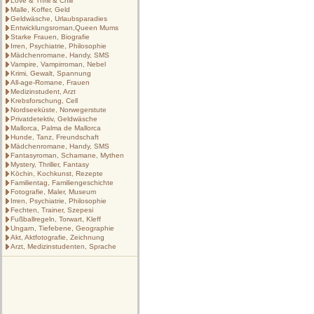
Love & Thrill & Chill
Malle, Koffer, Geld
Geldwäsche, Urlaubsparadies
Entwicklungsroman,Queen Mums
Starke Frauen, Biografie
Irren, Psychiatrie, Philosophie
Mädchenromane, Handy, SMS
Vampire, Vampirroman, Nebel
Krimi, Gewalt, Spannung
All-age-Romane, Frauen
Medizinstudent, Arzt
Krebsforschung, Cell
Nordseeküste, Norwegerstute
Privatdetektiv, Geldwäsche
Mallorca, Palma de Mallorca
Hunde, Tanz, Freundschaft
Mädchenromane, Handy, SMS
Fantasyroman, Schamane, Mythen
Mystery, Thriller, Fantasy
Köchin, Kochkunst, Rezepte
Familientag, Familiengeschichte
Fotografie, Maler, Museum
Irren, Psychiatrie, Philosophie
Fechten, Trainer, Szepesi
Fußballregeln, Torwart, Kleff
Ungarn, Tiefebene, Geographie
Akt, Aktfotografie, Zeichnung
Arzt, Medizinstudenten, Sprache