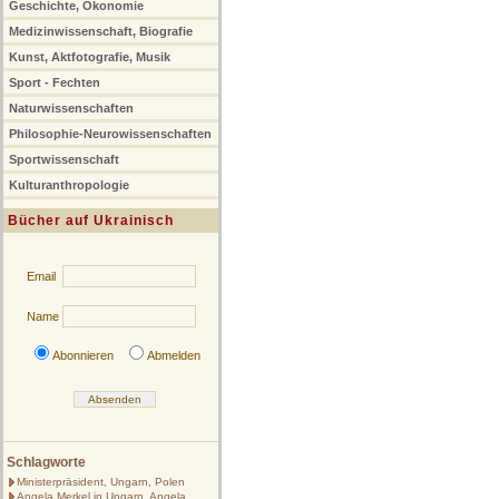
Geschichte, Ökonomie
Medizinwissenschaft, Biografie
Kunst, Aktfotografie, Musik
Sport - Fechten
Naturwissenschaften
Philosophie-Neurowissenschaften
Sportwissenschaft
Kulturanthropologie
Bücher auf Ukrainisch
Email
Name
Abonnieren
Abmelden
Schlagworte
Ministerpräsident, Ungarn, Polen
Angela Merkel in Ungarn, Angela