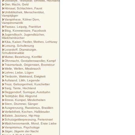
Goodbye, Teddybär, Sinnbild, Hochland
Gier, Macht, Geld
Hörsaal, Schlachten, Faust
Unibibliothek, Menschenblut,
Vampirjäger
Vampirhexe, Kölner Dom,
Vampirromantik
Passau. Leipzig, Frankfurt
Blog, Kommentare, Facebook
Jugendbuch, Jugendbücher,
Mädchenbücher
Kika, Kaiser, Fiedler, Mothes, LeHuray
Lesung, Schullesung
Lesestoff, Dramaturgie,
Schulkriminalität
Mutter, Beziehung, Konflikt
Ohnmacht, Gestaltenwandler, Kampf
Traumurlaub, Gegenwart, Bootstour
Welle, Wellen, Missbrauch
Lehrer, Liebe, Lügen
Tierärztin, Waldrand, Ewigkeit
Aufstand, Lilith, Legende
Trost, Geborgenheit, Kuscheltier
Sarg, Tante, Hochland
Deggendorf, Surrogat, Autobahn
Teddybär, Bär, Abgrund
Stress, Kumpel, Minderheiten
Stern, Drummer, Sänger
Ausgrenzung, Rassismus, Brasilien
Verliebtheit, Kochen, Halbbruder
Balett, Jazztanz, Hip-Hop
Schutzgelderpressung, Ferieninsel
Mädchenromantik, Mond, Erste Liebe
Vampirismus, Psychologe
Jäger, Jägerin der Nacht