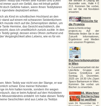
, beim Teddy das Fehlen aller Kanten und Ecken
Wir werden in Leipzig als
Aussteller sein, Halle 4 E
immer auch ein Gefäß, das mit Inhalt gefüllt
213. Kommen Sie vorbei,
cht doch Gefühle haben, wenn Ihnen Teddybären
wo wir Sie mit Novitäten
 irgendwie deplatziert wirken.
erwarten.
s ich als Kind im schottischen Hochland an den
Unsere
Er stand auf einem mit schwarzen Seidentüchern
Webseite für
Ich musste mich auf die Zehenspitzen stellen, um
die Projekte
e Tante Hermine, das Gesicht wachsbleich, die
www.schenkverlag-
icht, dass ich unwillkürlich zurück zuckte. In den
projects.eu Auf der
en Teddy gelegt, dessen eines Ohren zerfranst und
Webseite finden Sie in der
er Vergänglichkeit alles Lebens, wie es für ein
Zukunft Informationen,
Ergebnisse und Medien
von unseren Projekten.
Buchverteilungsaktion
in Wien
in Zusammenarbeit mit der
LiterAktiv Gruppe und
Ganna Gnedkova am
Sonttag 21. Dezember,
2025 um 18:30 Uhr.,Open
Space Barbareum in Wien.
nen. Mein Teddy war nicht von der Stange, er war
Kommen Sie vorbei um
mlich schwer. Eine meiner frühesten
Bücher zu erwerben.
ange im Arm halten konnte, sondern ihn wegen
räusch, das er beim Aufprall auf den Holzdielen
66. Münchner
in Missverständnis entsteht: Ich habe diesen Teddy
Bücherschau
 meine Geschichten sind aus Liebe zu Teddys
ist geöffnet
vom 24. November bis 7.