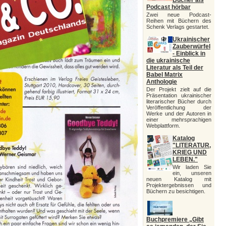
Bücher als
Podcast hörbar
Zwei neue Podcast-
Reihen mit Büchern des
Schenk Verlags gestartet.
Ukrainischer
Zauberwürfel
- Einblick in
die ukrainische
Literatur als Teil der
Babel Matrix
Anthologie
Der Projekt zielt auf die
Präsentation ukrainischer
literarischer Bücher durch
Veröffentlichung der
Werke und der Autoren in
einer mehrsprachigen
Webplattform.
Katalog
"LITERATUR,
KRIEG UND
LEBEN."
Wir laden Sie
ein, unseren
neuen Katalog mit
Projektergebnissen und
Büchern zu besichtigen.
Buchpremiere „Gibt