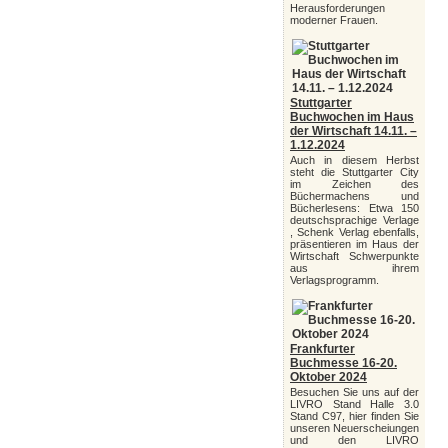
Herausforderungen
moderner Frauen.
Stuttgarter
Buchwochen im Haus
der Wirtschaft 14.11. –
1.12.2024
Auch in diesem Herbst
steht die Stuttgarter City
im Zeichen des
Büchermachens und
Bücherlesens: Etwa 150
deutschsprachige Verlage
, Schenk Verlag ebenfalls,
präsentieren im Haus der
Wirtschaft Schwerpunkte
aus ihrem
Verlagsprogramm.
Frankfurter
Buchmesse 16-20.
Oktober 2024
Besuchen Sie uns auf der
LIVRO Stand Halle 3.0
Stand C97, hier finden Sie
unseren Neuerscheiungen
und den LIVRO