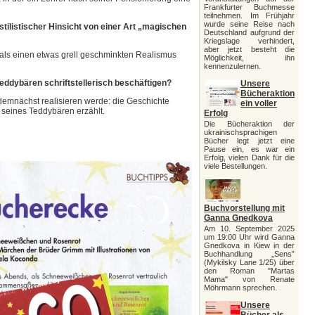
Frankfurter Buchmesse
teilnehmen. Im Frühjahr
wurde seine Reise nach
tilistischer Hinsicht von einer Art „magischen
Deutschland aufgrund der
Kriegslage verhindert,
aber jetzt besteht die
er als einen etwas grell geschminkten Realismus
Möglichkeit, ihn
kennenzulernen.
eddybären schriftstellerisch beschäftigen?
Unsere
Bücheraktion
 demnächst realisieren werde: die Geschichte
ein voller
 seines Teddybären erzählt.
Erfolg
Die Bücheraktion der
ukrainischsprachigen
Bücher legt jetzt eine
Pause ein, es war ein
Erfolg, vielen Dank für die
viele Bestellungen.
Buchvorstellung mit
Ganna Gnedkova
Am 10. September 2025
um 19:00 Uhr wird Ganna
Gnedkova in Kiew in der
Buchhandlung „Sens”
(Mykilsky Lane 1/25) über
den Roman "Martas
Mama" von Renate
Möhrmann sprechen.
Unsere