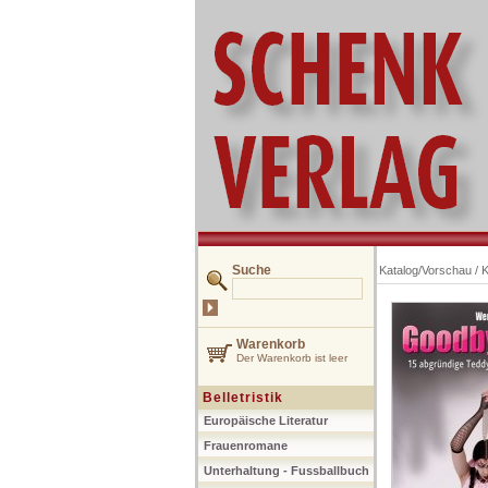
Suche
Katalog/Vorschau
/
K
Warenkorb
Der Warenkorb ist leer
Belletristik
Europäische Literatur
Frauenromane
Unterhaltung - Fussballbuch