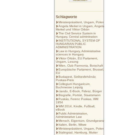
Schlagworte
Ministerpräsident, Ungarn, Polen
Angela Merkel in Ungarn, Angela
Merkel und Viktor Orbán
The Civil Service System in
Hungary, Central adminitration
INSTITUTIONAL SYSTEM OF
HUNGARIAN PUBLIC
ADMINISTRATION
Law in Hungary, Administrative
sciences in Hungary
Viktor Orbán, EU Parlament,
Ungarn, Lesung
Wien, Club Pannonia, Botschaft
Europäische Parlament, Brussel,
EU
Budapest, Székesfehérvár,
Puskas-Preis
Collegium Hungaricum,
Buchmesse Leipzig
ciando, E-Book, Fidesz, Bürger
Biografie, Porträt, Staatsmann
Puskás, Ferenc Puskas, WM
1954
WM 2014, Kindle, Fußball,
eBook
Public Administration,
Administrative Law
Mensch, Eigentum, Grundgesetz
Italien, Berlin, Witwe
Ministerpräsident, Ungarn, Polen
Stalingrad, Hamburg, Mutter