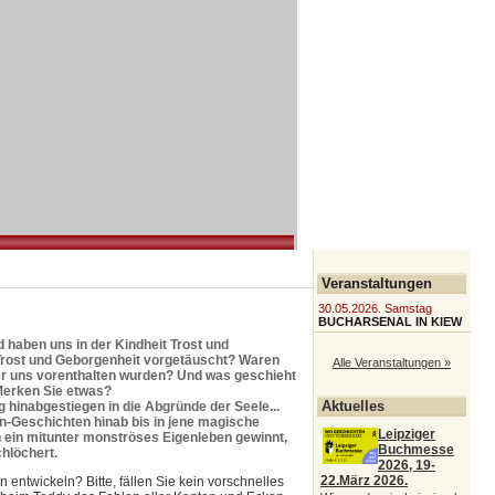
Veranstaltungen
30.05.2026. Samstag
BUCHARSENAL IN KIEW
haben uns in der Kindheit Trost und
Trost und Geborgenheit vorgetäuscht? Waren
Alle Veranstaltungen »
oder uns vorenthalten wurden? Und was geschieht
 Merken Sie etwas?
Aktuelles
g hinabgestiegen in die Abgründe der Seele...
n-Geschichten hinab bis in jene magische
Leipziger
 ein mitunter monströses Eigenleben gewinnt,
Buchmesse
chlöchert.
2026, 19-
22.März 2026.
entwickeln? Bitte, fällen Sie kein vorschnelles