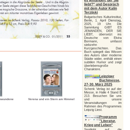
es jemanden, der Sie
liebt?“ und Gespräch
mit dem Autor Kalin
Terzijski
Bulgarisches Kulturinstitut,
Berlin, 1. April Dienstag,
2025, 19 Uhr. Die
Sammlung GIBT ES
JEMANDEN, DER SIE
LIEBT, übersetzt ins
Deutsche von Elvira
Bormann, umfasst
siebzehn
Kurzgeschichten. Das
Buch spiegelt das Wissen
des Autors über moderne
Städte wider, enthält einen
subtilen Humor und zeigt
überlebensgroße
Charaktere.
Leipziger
Buchmesse,
27-30. März 2025
Schenk Verlag ist auf der
Messe, in Halle 4 Stand E
213. Besuchen Sie uns
chwundene
Verena und ein Stern am Himmel
und unsere
Veranstaltungen im
Rahmen des Programmes
Leipzig Liest.
Programm
"Literatur,
Krieg und Leben"
Spotlight auf die