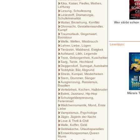
Kika, Kaiser, Fiedler, Mothes,
LeHuray
Lesung, Schullesung
Lesestoff, Dramaturgie,
Schulkriminalität
Mutter, Beziehung, Konflikt
Wer stirbt schon
Ohnmacht, Gestaltenwandler,
Kampf
Traumurlaub, Gegenwart,
Bootstour
Welle, Wellen, Missbrauch
Lesetipps:
Lehrer, Liebe, Lügen
Tierärztin, Waldrand, Ewigkeit
Aufstand, Lilith, Legende
Trost, Geborgenheit, Kuscheltier
Sarg, Tante, Hochland
Deggendorf, Surrogat, Autobahn
Teddybär, Bär, Abgrund
Stress, Kumpel, Minderheiten
Stern, Drummer, Sänger
Ausgrenzung, Rassismus,
Brasilien
Verliebtheit, Kochen, Halbbruder
Márais T
Balett, Jazztanz, Hip-Hop
Schutzgelderpressung,
Ferieninsel
Mädchenromantik, Mond, Erste
Liebe
Vampirismus, Psychologe
Jäger, Jägerin der Nacht
Love & Thrill & Chill
Malle, Koffer, Geld
Geldwäsche, Urlaubsparadies
Entwicklungsroman,Queen
Mums