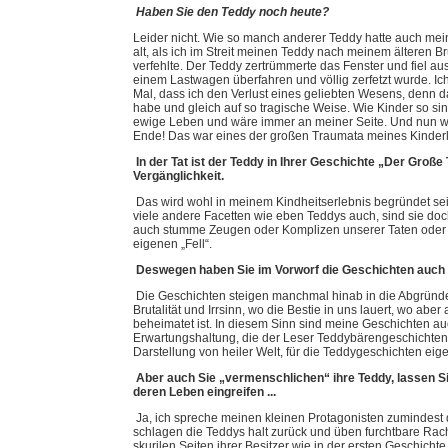
Haben Sie den Teddy noch heute?
Leider nicht. Wie so manch anderer Teddy hatte auch mein
alt, als ich im Streit meinen Teddy nach meinem älteren Br
verfehlte. Der Teddy zertrümmerte das Fenster und fiel au
einem Lastwagen überfahren und völlig zerfetzt wurde. Ich
Mal, dass ich den Verlust eines geliebten Wesens, denn d
habe und gleich auf so tragische Weise. Wie Kinder so si
ewige Leben und wäre immer an meiner Seite. Und nun wa
Ende! Das war eines der großen Traumata meines Kinderl
In der Tat ist der Teddy in Ihrer Geschichte „Der Große
Vergänglichkeit.
Das wird wohl in meinem Kindheitserlebnis begründet s
viele andere Facetten wie eben Teddys auch, sind sie doch
auch stumme Zeugen oder Komplizen unserer Taten oder e
eigenen „Fell“.
Deswegen haben Sie im Vorworf die Geschichten auch 
Die Geschichten steigen manchmal hinab in die Abgründ
Brutalität und Irrsinn, wo die Bestie in uns lauert, wo aber
beheimatet ist. In diesem Sinn sind meine Geschichten au
Erwartungshaltung, die der Leser Teddybärengeschichten 
Darstellung von heiler Welt, für die Teddygeschichten eige
Aber auch Sie „vermenschlichen“ ihre Teddy, lassen Si
deren Leben eingreifen ...
Ja, ich spreche meinen kleinen Protagonisten zumindest 
schlagen die Teddys halt zurück und üben furchtbare Rach
skurilen Seiten ihrer Besitzer wie in der ersten Geschicht