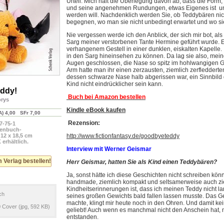
Urteil. Mich hält die Überlegung davon ab, dass die Form
und seine angenehmen Rundungen, etwas Eigenes ist und 
werden will. Nachdenklich werden Sie, ob Teddybären ni
begegnen, wo man sie nicht unbedingt erwartet und wo sie
Nie vergessen werde ich den Anblick, der sich mir bot, al
Sarg meiner verstorbenen Tante Hermine geführt wurde. 
verhangenem Gestell in einer dunklen, eiskalten Kapelle. 
in den Sarg hineinsehen zu können. Da lag sie also, mein
Augen geschlossen, die Nase so spitz im hohlwangigen Ges
Arm hatte man ihr einen zerzausten, ziemlich zerfleddert
dessen schwarze Nase halb abgerissen war, ein Sinnbild d
Kind nicht eindrücklicher sein kann.
ddy!
Buch bei Amazon bestellen
orys
Kindle eBook kaufen
 4,00 SFr 7,00
Rezension:
7-75-1
henbuch-
 12 x 18,5 cm
http://www.fictionfantasy.de/goodbyeteddy
erhältlich.
Interview mit Werner Geismar
m Verlag bestellen!
Herr Geismar, hatten Sie als Kind einen Teddybären?
Ja, sonst hätte ich diese Geschichten nicht schreiben kön
handmade, ziemlich kompakt und seltsamerweise auch zie
Kindheitserinnerungen ist, dass ich meinen Teddy nicht l
ch
seines großen Gewichts bald fallen lassen musste. Das Ge
machte, klingt mir heute noch in den Ohren. Und damit ke
 Cover (jpg, 592 KB)
geliebt! Auch wenn es manchmal nicht den Anschein hat,
entstanden.