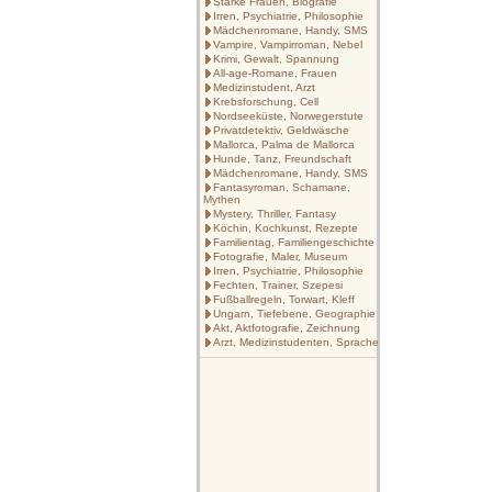
Starke Frauen, Biografie
Irren, Psychiatrie, Philosophie
Mädchenromane, Handy, SMS
Vampire, Vampirroman, Nebel
Krimi, Gewalt, Spannung
All-age-Romane, Frauen
Medizinstudent, Arzt
Krebsforschung, Cell
Nordseeküste, Norwegerstute
Privatdetektiv, Geldwäsche
Mallorca, Palma de Mallorca
Hunde, Tanz, Freundschaft
Mädchenromane, Handy, SMS
Fantasyroman, Schamane,
Mythen
Mystery, Thriller, Fantasy
Köchin, Kochkunst, Rezepte
Familientag, Familiengeschichte
Fotografie, Maler, Museum
Irren, Psychiatrie, Philosophie
Fechten, Trainer, Szepesi
Fußballregeln, Torwart, Kleff
Ungarn, Tiefebene, Geographie
Akt, Aktfotografie, Zeichnung
Arzt, Medizinstudenten, Sprache