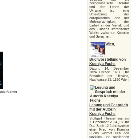
zeitgenössische Literatur
und das Leben der
Ukraine ist eine
Umsetzung der
europäischen Idee der
Mehrsprachigkeit, der
Einheit in der Vielfalt und
des Flusses literarischer
Werke zwischen Kulturen
und Sprachen.
Wien,
Buchvorstellung von
Kseniya Fuchs
Datum: 14. Dezember
2024 Uhrzeit: 16:00 Uhr
Botschaft der Ukraine,
Naaffgasse 23, 1180 Wien
aldo Richter
Lesung und Gespräch
mit der Autorin
Kseniya Fuchs
Stuttgart Theaterhaus am
7. Dezember 2024 ,18 Uhr
Das Buch 12 Jahreszeiten
einer Frau von Kseniya
Fuchs widmet sich den
sozialen und seelischen