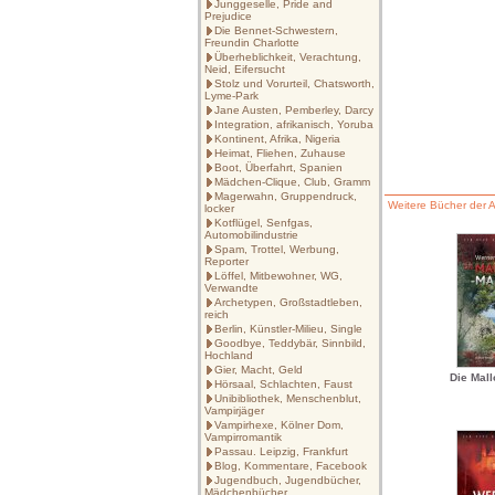
Junggeselle, Pride and
Prejudice
Die Bennet-Schwestern,
Freundin Charlotte
Überheblichkeit, Verachtung,
Neid, Eifersucht
Stolz und Vorurteil, Chatsworth,
Lyme-Park
Jane Austen, Pemberley, Darcy
Integration, afrikanisch, Yoruba
Kontinent, Afrika, Nigeria
Heimat, Fliehen, Zuhause
Boot, Überfahrt, Spanien
Mädchen-Clique, Club, Gramm
Magerwahn, Gruppendruck,
Weitere Bücher der 
locker
Kotflügel, Senfgas,
Automobilindustrie
Spam, Trottel, Werbung,
Reporter
Löffel, Mitbewohner, WG,
Verwandte
Archetypen, Großstadtleben,
reich
Berlin, Künstler-Milieu, Single
Goodbye, Teddybär, Sinnbild,
Hochland
Gier, Macht, Geld
Die Mall
Hörsaal, Schlachten, Faust
Unibibliothek, Menschenblut,
Vampirjäger
Vampirhexe, Kölner Dom,
Vampirromantik
Passau. Leipzig, Frankfurt
Blog, Kommentare, Facebook
Jugendbuch, Jugendbücher,
Mädchenbücher