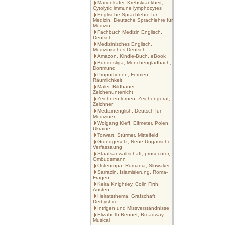
Marienkäfer, Krebskrankheit,
Cytolytic immune lymphocytes
Englische Sprachlehre für
Medizin, Deutsche Sprachlehre für
Medizin
Fachbuch Medizin Englisch,
Deutsch
Medizinisches Englisch,
Medizinisches Deutsch
Amazon, Kindle-Buch, eBook
Bundesliga, Mönchengladbach,
Dortmund
Proportionen, Formen,
Räumlichkeit
Maler, Bildhauer,
Zeichenunterricht
Zeichnen lernen, Zeichengerät,
Zeichner
Medizinenglish, Deutsch für
Mediziner
Wolgang Kleff, Elfmeter, Polen,
Ukraine
Torwart, Stürmer, Mittelfeld
Grundgesetz, Neue Ungarische
Verfassaung
Staatsanwaltschaft, prosecutor,
Ombudsmann
Osteuropa, Rumänia, Slowakei
Sarrazin, Islamisierung, Roma-
Fragen
Keira Knightley, Colin Firth,
Austen
Heiratsthema, Grafschaft
Derbyshire
Intrigen und Missverständnisse
Elizabeth Bennet, Broadway-
Musical