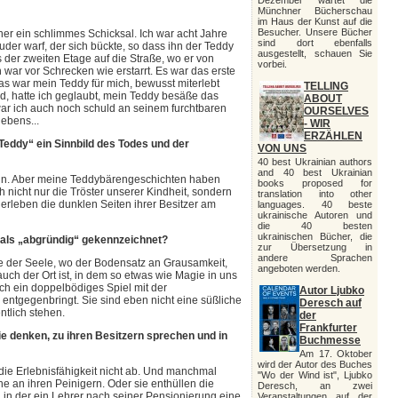
Dezember wartet die
Münchner Bücherschau
im Haus der Kunst auf die
Besucher. Unsere Bücher
er ein schlimmes Schicksal. Ich war acht Jahre
sind dort ebenfalls
uder warf, der sich bückte, so dass ihn der Teddy
ausgestellt, schauen Sie
s der zweiten Etage auf die Straße, wo er von
vorbei.
 war vor Schrecken wie erstarrt. Es war das erste
as war mein Teddy für mich, bewusst miterlebt
TELLING
nd, hatte ich geglaubt, mein Teddy besäße das
ABOUT
r ich auch noch schuld an seinem furchtbaren
OURSELVES
ebens...
- WIR
ERZÄHLEN
 Teddy“ ein Sinnbild des Todes und der
VON UNS
40 best Ukrainian authors
and 40 best Ukrainian
ein. Aber meine Teddybärengeschichten haben
books proposed for
 nicht nur die Tröster unserer Kindheit, sondern
translation into other
rleben die dunklen Seiten ihrer Besitzer am
languages. 40 beste
ukrainische Autoren und
die 40 besten
ukrainischen Bücher, die
als „abgründig“ gekennzeichnet?
zur Übersetzung in
andere Sprachen
e der Seele, wo der Bodensatz an Grausamkeit,
angeboten werden.
 auch der Ort ist, in dem so etwas wie Magie in uns
ch ein doppelbödiges Spiel mit der
Autor Ljubko
entgegenbringt. Sie sind eben nicht eine süßliche
Deresch auf
ntlich stehen.
der
Frankfurter
e denken, zu ihren Besitzern sprechen und in
Buchmesse
Am 17. Oktober
wird der Autor des Buches
die Erlebnisfähigkeit nicht ab. Und manchmal
"Wo der Wind ist", Ljubko
e an ihren Peinigern. Oder sie enthüllen die
Deresch, an zwei
e, in der ein Lehrer nach seiner Pensionierung eine
Veranstaltungen auf der