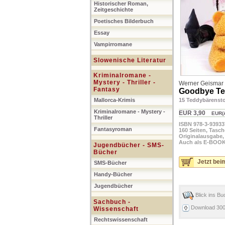
Historischer Roman,
Zeitgeschichte
Poetisches Bilderbuch
Essay
Vampirromane
Slowenische Literatur
Kriminalromane -
Mystery - Thriller -
Werner Geismar
Fantasy
Goodbye Te
Mallorca-Krimis
15 Teddybärenst
Kriminalromane - Mystery -
EUR 3,90
EUR(A)
Thriller
ISBN 978-3-93933
Fantasyroman
160 Seiten, Tasc
Originalausgabe,
Auch als E-BOOK 
Jugendbücher - SMS-
Bücher
Jetzt bei
SMS-Bücher
Handy-Bücher
Jugendbücher
Blick ins Bu
Sachbuch -
Download 300
Wissenschaft
Rechtswissenschaft