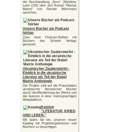
der Buchhandlung „Sens” (Mykilsky
Lane 1/25) über den Roman "Martas
Mama" von Renate Möhrmann
sprechen.
Unsere Bücher als Podcast
hörbar
Zwei neue Podcast-Reihen mit
Büchern des Schenk Verlags
gestartet.
Ukrainischer Zauberwürfel -
Einblick in die ukrainische
Literatur als Teil der Babel
Matrix Anthologie
Der Projekt zielt auf die Präsentation
ukrainischer literarischer Bücher
durch Veröffentlichung der Werke und
der Autoren in einer mehrsprachigen
Webplattform.
Katalog
"LITERATUR, KRIEG
UND LEBEN."
Wir laden Sie ein, unseren neuen
Katalog mit Projektergebnissen und
Büchern zu besichtigen.