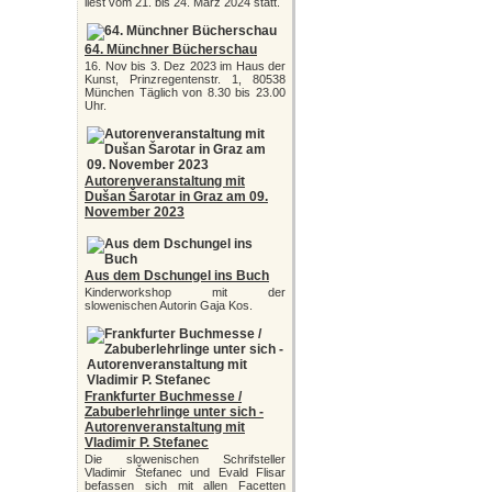
liest vom 21. bis 24. März 2024 statt.
64. Münchner Bücherschau
16. Nov bis 3. Dez 2023 im Haus der
Kunst, Prinzregentenstr. 1, 80538
München Täglich von 8.30 bis 23.00
Uhr.
Autorenveranstaltung mit
Dušan Šarotar in Graz am 09.
November 2023
Aus dem Dschungel ins Buch
Kinderworkshop mit der
slowenischen Autorin Gaja Kos.
Frankfurter Buchmesse /
Zabuberlehrlinge unter sich -
Autorenveranstaltung mit
Vladimir P. Stefanec
Die slowenischen Schrifsteller
Vladimir Štefanec und Evald Flisar
befassen sich mit allen Facetten