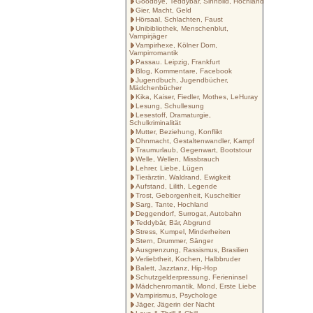
Goodbye, Teddybär, Sinnbild, Hochland
Gier, Macht, Geld
Hörsaal, Schlachten, Faust
Unibibliothek, Menschenblut,
Vampirjäger
Vampirhexe, Kölner Dom,
Vampirromantik
Passau. Leipzig, Frankfurt
Blog, Kommentare, Facebook
Jugendbuch, Jugendbücher,
Mädchenbücher
Kika, Kaiser, Fiedler, Mothes, LeHuray
Lesung, Schullesung
Lesestoff, Dramaturgie,
Schulkriminalität
Mutter, Beziehung, Konflikt
Ohnmacht, Gestaltenwandler, Kampf
Traumurlaub, Gegenwart, Bootstour
Welle, Wellen, Missbrauch
Lehrer, Liebe, Lügen
Tierärztin, Waldrand, Ewigkeit
Aufstand, Lilith, Legende
Trost, Geborgenheit, Kuscheltier
Sarg, Tante, Hochland
Deggendorf, Surrogat, Autobahn
Teddybär, Bär, Abgrund
Stress, Kumpel, Minderheiten
Stern, Drummer, Sänger
Ausgrenzung, Rassismus, Brasilien
Verliebtheit, Kochen, Halbbruder
Balett, Jazztanz, Hip-Hop
Schutzgelderpressung, Ferieninsel
Mädchenromantik, Mond, Erste Liebe
Vampirismus, Psychologe
Jäger, Jägerin der Nacht