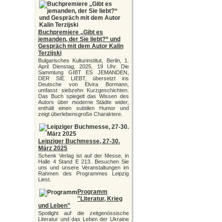
Buchpremiere „Gibt es
jemanden, der Sie liebt?“ und
Gespräch mit dem Autor Kalin
Terzijski
Bulgarisches Kulturinstitut, Berlin, 1.
April Dienstag, 2025, 19 Uhr. Die
Sammlung GIBT ES JEMANDEN,
DER SIE LIEBT, übersetzt ins
Deutsche von Elvira Bormann,
umfasst siebzehn Kurzgeschichten.
Das Buch spiegelt das Wissen des
Autors über moderne Städte wider,
enthält einen subtilen Humor und
zeigt überlebensgroße Charaktere.
Leipziger Buchmesse, 27-30.
März 2025
Schenk Verlag ist auf der Messe, in
Halle 4 Stand E 213. Besuchen Sie
uns und unsere Veranstaltungen im
Rahmen des Programmes Leipzig
Liest.
Programm
"Literatur, Krieg
und Leben"
Spotlight auf die zeitgenössische
Literatur und das Leben der Ukraine