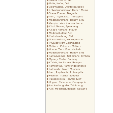
Love & Thrill & Chill
Malle, Koffer, Geld
Geldwäsche, Urlaubsparadies
Entwicklungsroman,Queen Mums
Starke Frauen, Biografie
Irren, Psychiatrie, Philosophie
Mädchenromane, Handy, SMS
Vampire, Vampirroman, Nebel
Krimi, Gewalt, Spannung
All-age-Romane, Frauen
Medizinstudent, Arzt
Krebsforschung, Cell
Nordseeküste, Norwegerstute
Privatdetektiv, Geldwäsche
Mallorca, Palma de Mallorca
Hunde, Tanz, Freundschaft
Mädchenromane, Handy, SMS
Fantasyroman, Schamane, Mythen
Mystery, Thriller, Fantasy
Köchin, Kochkunst, Rezepte
Familientag, Familiengeschichte
Fotografie, Maler, Museum
Irren, Psychiatrie, Philosophie
Fechten, Trainer, Szepesi
Fußballregeln, Torwart, Kleff
Ungarn, Tiefebene, Geographie
Akt, Aktfotografie, Zeichnung
Arzt, Medizinstudenten, Sprache