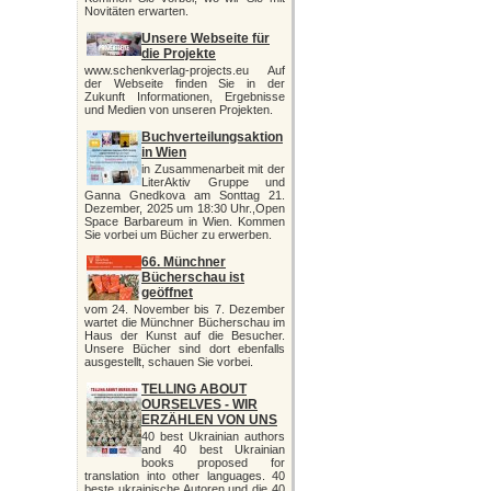
Novitäten erwarten.
Unsere Webseite für
die Projekte
www.schenkverlag-projects.eu Auf
der Webseite finden Sie in der
Zukunft Informationen, Ergebnisse
und Medien von unseren Projekten.
Buchverteilungsaktion
in Wien
in Zusammenarbeit mit der
LiterAktiv Gruppe und
Ganna Gnedkova am Sonttag 21.
Dezember, 2025 um 18:30 Uhr.,Open
Space Barbareum in Wien. Kommen
Sie vorbei um Bücher zu erwerben.
66. Münchner
Bücherschau ist
geöffnet
vom 24. November bis 7. Dezember
wartet die Münchner Bücherschau im
Haus der Kunst auf die Besucher.
Unsere Bücher sind dort ebenfalls
ausgestellt, schauen Sie vorbei.
TELLING ABOUT
OURSELVES - WIR
ERZÄHLEN VON UNS
40 best Ukrainian authors
and 40 best Ukrainian
books proposed for
translation into other languages. 40
beste ukrainische Autoren und die 40