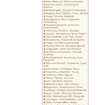
Maler, Bildhauer, Zeichenunterricht
Zeichnen lernen, Zeichengerät,
Zeichner
Medizinenglish, Deutsch für Mediziner
Wolgang Kleff, Elfmeter, Polen, Ukraine
Torwart, Stürmer, Mittelfeld
Grundgesetz, Neue Ungarische
Verfassaung
Staatsanwaltschaft, prosecutor,
Ombudsmann
Osteuropa, Rumänia, Slowakei
Sarrazin, Islamisierung, Roma-Fragen
Keira Knightley, Colin Firth, Austen
Heiratsthema, Grafschaft Derbyshire
Intrigen und Missverständnisse
Elizabeth Bennet, Broadway-Musical
Junggeselle, Pride and Prejudice
Die Bennet-Schwestern, Freundin
Charlotte
Überheblichkeit, Verachtung, Neid,
Eifersucht
Stolz und Vorurteil, Chatsworth, Lyme-
Park
Jane Austen, Pemberley, Darcy
Integration, afrikanisch, Yoruba
Kontinent, Afrika, Nigeria
Heimat, Fliehen, Zuhause
Boot, Überfahrt, Spanien
Mädchen-Clique, Club, Gramm
Magerwahn, Gruppendruck, locker
Kotflügel, Senfgas, Automobilindustrie
Spam, Trottel, Werbung, Reporter
Löffel, Mitbewohner, WG, Verwandte
Archetypen, Großstadtleben, reich
Berlin, Künstler-Milieu, Single