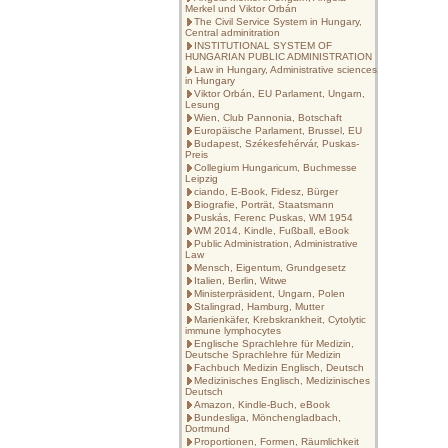
Merkel und Viktor Orbán
The Civil Service System in Hungary,
Central adminitration
INSTITUTIONAL SYSTEM OF
HUNGARIAN PUBLIC ADMINISTRATION
Law in Hungary, Administrative sciences
in Hungary
Viktor Orbán, EU Parlament, Ungarn,
Lesung
Wien, Club Pannonia, Botschaft
Europäische Parlament, Brussel, EU
Budapest, Székesfehérvár, Puskas-
Preis
Collegium Hungaricum, Buchmesse
Leipzig
ciando, E-Book, Fidesz, Bürger
Biografie, Porträt, Staatsmann
Puskás, Ferenc Puskas, WM 1954
WM 2014, Kindle, Fußball, eBook
Public Administration, Administrative
Law
Mensch, Eigentum, Grundgesetz
Italien, Berlin, Witwe
Ministerpräsident, Ungarn, Polen
Stalingrad, Hamburg, Mutter
Marienkäfer, Krebskrankheit, Cytolytic
immune lymphocytes
Englische Sprachlehre für Medizin,
Deutsche Sprachlehre für Medizin
Fachbuch Medizin Englisch, Deutsch
Medizinisches Englisch, Medizinisches
Deutsch
Amazon, Kindle-Buch, eBook
Bundesliga, Mönchengladbach,
Dortmund
Proportionen, Formen, Räumlichkeit