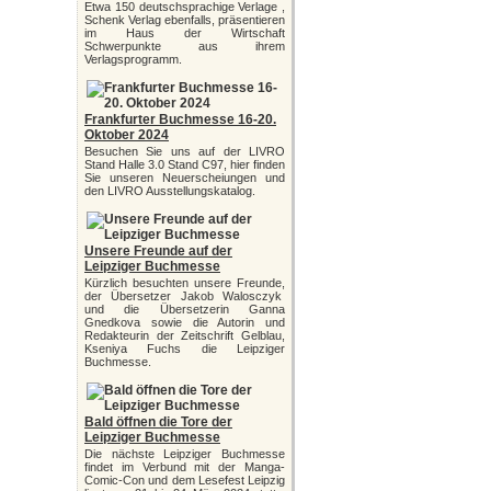
Etwa 150 deutschsprachige Verlage ,
Schenk Verlag ebenfalls, präsentieren
im Haus der Wirtschaft
Schwerpunkte aus ihrem
Verlagsprogramm.
Frankfurter Buchmesse 16-20.
Oktober 2024
Besuchen Sie uns auf der LIVRO
Stand Halle 3.0 Stand C97, hier finden
Sie unseren Neuerscheiungen und
den LIVRO Ausstellungskatalog.
Unsere Freunde auf der
Leipziger Buchmesse
Kürzlich besuchten unsere Freunde,
der Übersetzer Jakob Walosczyk
und die Übersetzerin Ganna
Gnedkova sowie die Autorin und
Redakteurin der Zeitschrift Gelblau,
Kseniya Fuchs die Leipziger
Buchmesse.
Bald öffnen die Tore der
Leipziger Buchmesse
Die nächste Leipziger Buchmesse
findet im Verbund mit der Manga-
Comic-Con und dem Lesefest Leipzig