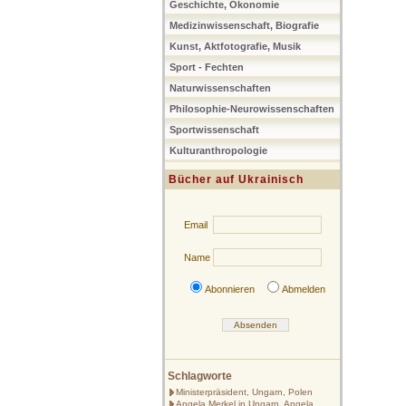
Geschichte, Ökonomie
Medizinwissenschaft, Biografie
Kunst, Aktfotografie, Musik
Sport - Fechten
Naturwissenschaften
Philosophie-Neurowissenschaften
Sportwissenschaft
Kulturanthropologie
Bücher auf Ukrainisch
Email
Name
Abonnieren
Abmelden
Schlagworte
Ministerpräsident, Ungarn, Polen
Angela Merkel in Ungarn, Angela