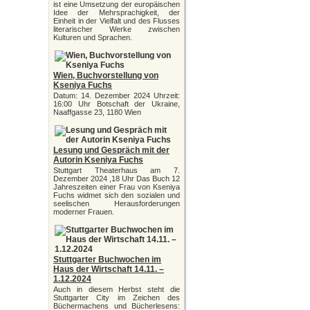
ist eine Umsetzung der europäischen
Idee der Mehrsprachigkeit, der
Einheit in der Vielfalt und des Flusses
literarischer Werke zwischen
Kulturen und Sprachen.
Wien, Buchvorstellung von
Kseniya Fuchs
Datum: 14. Dezember 2024 Uhrzeit:
16:00 Uhr Botschaft der Ukraine,
Naaffgasse 23, 1180 Wien
Lesung und Gespräch mit der
Autorin Kseniya Fuchs
Stuttgart Theaterhaus am 7.
Dezember 2024 ,18 Uhr Das Buch 12
Jahreszeiten einer Frau von Kseniya
Fuchs widmet sich den sozialen und
seelischen Herausforderungen
moderner Frauen.
Stuttgarter Buchwochen im
Haus der Wirtschaft 14.11. –
1.12.2024
Auch in diesem Herbst steht die
Stuttgarter City im Zeichen des
Büchermachens und Bücherlesens: