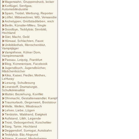
Magerwahn, Gruppendruck, locker
Kotflügel, Senfgas,
Automobilindustrie
Spam, Trottel, Werbung, Reporter
Löffel, Mitbewohner, WG, Verwandte
Archetypen, Großstadtleben, reich
Berlin, Künstler-Milieu, Single
Goodbye, Teddybär, Sinnbild,
Hochland
Gier, Macht, Geld
Hörsaal, Schlachten, Faust
Unibibliothek, Menschenblut,
Vampirjäger
Vampirhexe, Kölner Dom,
Vampirromantik
Passau. Leipzig, Frankfurt
Blog, Kommentare, Facebook
Jugendbuch, Jugendbücher,
Mädchenbücher
Kika, Kaiser, Fiedler, Mothes,
LeHuray
Lesung, Schullesung
Lesestoff, Dramaturgie,
Schulkriminalität
Mutter, Beziehung, Konflikt
Ohnmacht, Gestaltenwandler, Kampf
Traumurlaub, Gegenwart, Bootstour
Welle, Wellen, Missbrauch
Lehrer, Liebe, Lügen
Tierärztin, Waldrand, Ewigkeit
Aufstand, Lilith, Legende
Trost, Geborgenheit, Kuscheltier
Sarg, Tante, Hochland
Deggendorf, Surrogat, Autobahn
Teddybär, Bär, Abgrund
Stress, Kumpel, Minderheiten