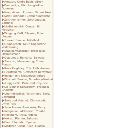
Amazon, Kindle-Buch, eBook
Bundesliga, Mönchengladbach,
Dortmund
Proportionen, Formen, Räumlichkeit
Maler, Bildhauer, Zeichenunterricht
Zeichnen lernen, Zeichengerät,
Zeichner
Medizinenglish, Deutsch für
Mediziner
Wolgang Kleff, Elfmeter, Polen,
Ukraine
Torwart, Stürmer, Mittelfeld
Grundgesetz, Neue Ungarische
Verfassaung
Staatsanwaltschaft, prosecutor,
Ombudsmann
Osteuropa, Rumänia, Slowakei
Sarrazin, Islamisierung, Roma-
Fragen
Keira Knightley, Colin Firth, Austen
Heiratsthema, Grafschaft Derbyshire
Intrigen und Missverständnisse
Elizabeth Bennet, Broadway-Musical
Junggeselle, Pride and Prejudice
Die Bennet-Schwestern, Freundin
Charlotte
Überheblichkeit, Verachtung, Neid,
Eifersucht
Stolz und Vorurteil, Chatsworth,
Lyme-Park
Jane Austen, Pemberley, Darcy
Integration, afrikanisch, Yoruba
Kontinent, Afrika, Nigeria
Heimat, Fliehen, Zuhause
Boot, Überfahrt, Spanien
Mädchen-Clique, Club, Gramm