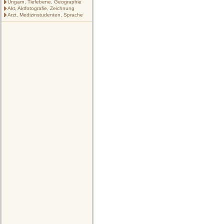
Ungarn, Tiefebene, Geographie
Akt, Aktfotografie, Zeichnung
Arzt, Medizinstudenten, Sprache