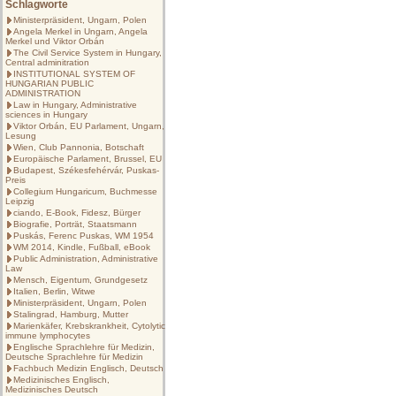
Schlagworte
Ministerpräsident, Ungarn, Polen
Angela Merkel in Ungarn, Angela
Merkel und Viktor Orbán
The Civil Service System in Hungary,
Central adminitration
INSTITUTIONAL SYSTEM OF
HUNGARIAN PUBLIC
ADMINISTRATION
Law in Hungary, Administrative
sciences in Hungary
Viktor Orbán, EU Parlament, Ungarn,
Lesung
Wien, Club Pannonia, Botschaft
Europäische Parlament, Brussel, EU
Budapest, Székesfehérvár, Puskas-
Preis
Collegium Hungaricum, Buchmesse
Leipzig
ciando, E-Book, Fidesz, Bürger
Biografie, Porträt, Staatsmann
Puskás, Ferenc Puskas, WM 1954
WM 2014, Kindle, Fußball, eBook
Public Administration, Administrative
Law
Mensch, Eigentum, Grundgesetz
Italien, Berlin, Witwe
Ministerpräsident, Ungarn, Polen
Stalingrad, Hamburg, Mutter
Marienkäfer, Krebskrankheit, Cytolytic
immune lymphocytes
Englische Sprachlehre für Medizin,
Deutsche Sprachlehre für Medizin
Fachbuch Medizin Englisch, Deutsch
Medizinisches Englisch,
Medizinisches Deutsch