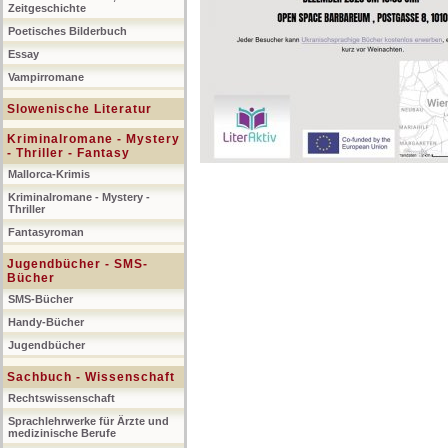
Zeitgeschichte
Poetisches Bilderbuch
Essay
Vampirromane
Slowenische Literatur
Kriminalromane - Mystery
- Thriller - Fantasy
Mallorca-Krimis
Kriminalromane - Mystery -
Thriller
Fantasyroman
Jugendbücher - SMS-
Bücher
SMS-Bücher
Handy-Bücher
Jugendbücher
Sachbuch - Wissenschaft
Rechtswissenschaft
Sprachlehrwerke für Ärzte und
medizinische Berufe