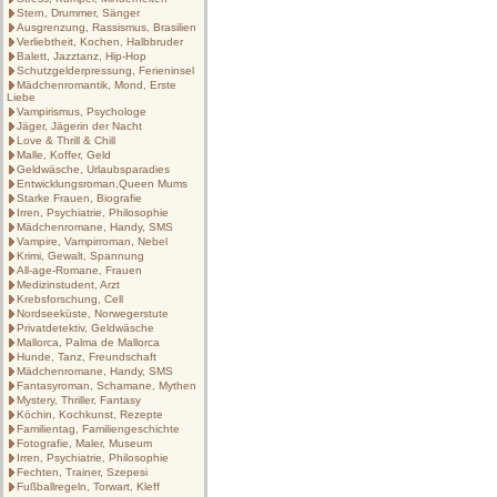
Stern, Drummer, Sänger
Ausgrenzung, Rassismus, Brasilien
Verliebtheit, Kochen, Halbbruder
Balett, Jazztanz, Hip-Hop
Schutzgelderpressung, Ferieninsel
Mädchenromantik, Mond, Erste
Liebe
Vampirismus, Psychologe
Jäger, Jägerin der Nacht
Love & Thrill & Chill
Malle, Koffer, Geld
Geldwäsche, Urlaubsparadies
Entwicklungsroman,Queen Mums
Starke Frauen, Biografie
Irren, Psychiatrie, Philosophie
Mädchenromane, Handy, SMS
Vampire, Vampirroman, Nebel
Krimi, Gewalt, Spannung
All-age-Romane, Frauen
Medizinstudent, Arzt
Krebsforschung, Cell
Nordseeküste, Norwegerstute
Privatdetektiv, Geldwäsche
Mallorca, Palma de Mallorca
Hunde, Tanz, Freundschaft
Mädchenromane, Handy, SMS
Fantasyroman, Schamane, Mythen
Mystery, Thriller, Fantasy
Köchin, Kochkunst, Rezepte
Familientag, Familiengeschichte
Fotografie, Maler, Museum
Irren, Psychiatrie, Philosophie
Fechten, Trainer, Szepesi
Fußballregeln, Torwart, Kleff