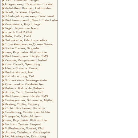
Stern, Drummer, Sänger
Ausgrenzung, Rassismus, Brasilien
Verliebtheit, Kochen, Halbbruder
Balett, Jazztanz, Hip-Hop
Schutzgelderpressung, Ferieninsel
Mädchenromantik, Mond, Erste Liebe
Vampirismus, Psychologe
Jäger, Jägerin der Nacht
Love & Thrill & Chill
Malle, Koffer, Geld
Geldwäsche, Urlaubsparadies
Entwicklungsroman,Queen Mums
Starke Frauen, Biografie
Irren, Psychiatrie, Philosophie
Mädchenromane, Handy, SMS
Vampire, Vampirroman, Nebel
Krimi, Gewalt, Spannung
All-age-Romane, Frauen
Medizinstudent, Arzt
Krebsforschung, Cell
Nordseeküste, Norwegerstute
Privatdetektiv, Geldwäsche
Mallorca, Palma de Mallorca
Hunde, Tanz, Freundschaft
Mädchenromane, Handy, SMS
Fantasyroman, Schamane, Mythen
Mystery, Thriller, Fantasy
Köchin, Kochkunst, Rezepte
Familientag, Familiengeschichte
Fotografie, Maler, Museum
Irren, Psychiatrie, Philosophie
Fechten, Trainer, Szepesi
Fußballregeln, Torwart, Kleff
Ungarn, Tiefebene, Geographie
Akt, Aktfotografie, Zeichnung