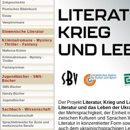
Zeitgeschichte
Poetisches Bilderbuch
Essay
Vampirromane
Slowenische Literatur
Kriminalromane - Mystery
- Thriller - Fantasy
Mallorca-Krimis
Kriminalromane - Mystery -
Thriller
Fantasyroman
Jugendbücher - SMS-
Bücher
SMS-Bücher
Handy-Bücher
Jugendbücher
Der Projekt
Literatur, Krieg und 
Literatur und das Leben der Ukr
Sachbuch - Wissenschaft
der Mehrsprachigkeit, der Einheit i
Rechtswissenschaft
zwischen Kulturen und Sprachen.Wi
Sprachlehrwerke für Ärzte und
Literatur in konzentrierter Form 
medizinische Berufe
auch dem ukrainischsprachigen L