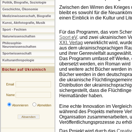
Politik, Biografie, Soziologie
Zwischen den Wirren des Krieges 
Geschichte, Ökonomie
bleibt es sowohl für die Neuankömm
Medizinwissenschaft, Biografie
einen Einblick in die Kultur und L
Kunst, Aktfotografie, Musik
Sport - Fechten
Für das Programm, das vom Schen
Naturwissenschaften
Sport
eV
. und zwei ukrainischen V
XXI. Verlag
verwirklicht wird, wur
Philosophie-
Neurowissenschaften
aus dem ukrainischsprachigen Raum
und ihrer Genrevielfalt ausgewählt.
Sportwissenschaft
Das Programm umfasst elf Werke, 
Kulturanthropologie
übersetzt werden, ein Roman wird
und weitere acht Bücher werden in 
Bücher auf Ukrainisch
Bücher werden in den deutschspr
die ukrainische Flüchtlingsgemeins
Email
Distribution der ukrainischsprach
sichergestellt, dass die Flüchtling
Name
Heimatländer haben.
Abonnieren
Abmelden
Eine echte Innovation im Vergleich
während des Projekts mehrere Verl
Organisation zusammenarbeiten, um
Veröffentlichungsprozesse zu erhö
Das Projekt wird durch das
Creati