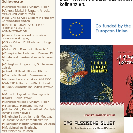
Schlagworte
kofinanziert.
Ministerpräsident, Ungarn, Polen
Angela Merkel in Ungarn, Angela
Merkel und Viktor Orbán
The Civil Service System in Hungary,
Central adminitration
INSTITUTIONAL SYSTEM OF
HUNGARIAN PUBLIC
ADMINISTRATION
Law in Hungary, Administrative
sciences in Hungary
Viktor Orbán, EU Parlament, Ungarn,
Lesung
Wien, Club Pannonia, Botschaft
Europäische Parlament, Brussel, EU
Budapest, Székesfehérvár, Puskas-
Preis
Collegium Hungaricum, Buchmesse
Leipzig
ciando, E-Book, Fidesz, Bürger
Biografie, Porträt, Staatsmann
Puskás, Ferenc Puskas, WM 1954
WM 2014, Kindle, Fußball, eBook
Public Administration, Administrative
Law
Mensch, Eigentum, Grundgesetz
Italien, Berlin, Witwe
Ministerpräsident, Ungarn, Polen
Stalingrad, Hamburg, Mutter
Marienkäfer, Krebskrankheit, Cytolytic
immune lymphocytes
Englische Sprachlehre für Medizin,
Deutsche Sprachlehre für Medizin
Fachbuch Medizin Englisch, Deutsch
Medizinisches Englisch,
Medizinisches Deutsch