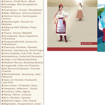
Amazon, Kindle-Buch, eBook
Bundesliga, Mönchengladbach,
Dortmund
Proportionen, Formen, Räumlichkeit
Maler, Bildhauer, Zeichenunterricht
Zeichnen lernen, Zeichengerät,
Zeichner
Medizinenglish, Deutsch für
Mediziner
Wolgang Kleff, Elfmeter, Polen,
Ukraine
Torwart, Stürmer, Mittelfeld
Grundgesetz, Neue Ungarische
Verfassaung
Staatsanwaltschaft, prosecutor,
Ombudsmann
Osteuropa, Rumänia, Slowakei
Sarrazin, Islamisierung, Roma-Fragen
Keira Knightley, Colin Firth, Austen
Heiratsthema, Grafschaft Derbyshire
Intrigen und Missverständnisse
Elizabeth Bennet, Broadway-Musical
Junggeselle, Pride and Prejudice
Die Bennet-Schwestern, Freundin
Charlotte
Überheblichkeit, Verachtung, Neid,
Eifersucht
Stolz und Vorurteil, Chatsworth,
Lyme-Park
Jane Austen, Pemberley, Darcy
Integration, afrikanisch, Yoruba
Kontinent, Afrika, Nigeria
Heimat, Fliehen, Zuhause
Boot, Überfahrt, Spanien
Mädchen-Clique, Club, Gramm
Magerwahn, Gruppendruck, locker