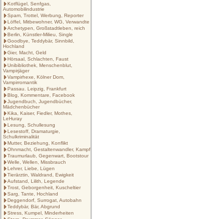
Kotflügel, Senfgas,
Automobilindustrie
Spam, Trottel, Werbung, Reporter
Löffel, Mitbewohner, WG, Verwandte
Archetypen, Großstadtleben, reich
Berlin, Künstler-Milieu, Single
Goodbye, Teddybär, Sinnbild,
Hochland
Gier, Macht, Geld
Hörsaal, Schlachten, Faust
Unibibliothek, Menschenblut,
Vampirjäger
Vampirhexe, Kölner Dom,
Vampirromantik
Passau. Leipzig, Frankfurt
Blog, Kommentare, Facebook
Jugendbuch, Jugendbücher,
Mädchenbücher
Kika, Kaiser, Fiedler, Mothes,
LeHuray
Lesung, Schullesung
Lesestoff, Dramaturgie,
Schulkriminalität
Mutter, Beziehung, Konflikt
Ohnmacht, Gestaltenwandler, Kampf
Traumurlaub, Gegenwart, Bootstour
Welle, Wellen, Missbrauch
Lehrer, Liebe, Lügen
Tierärztin, Waldrand, Ewigkeit
Aufstand, Lilith, Legende
Trost, Geborgenheit, Kuscheltier
Sarg, Tante, Hochland
Deggendorf, Surrogat, Autobahn
Teddybär, Bär, Abgrund
Stress, Kumpel, Minderheiten