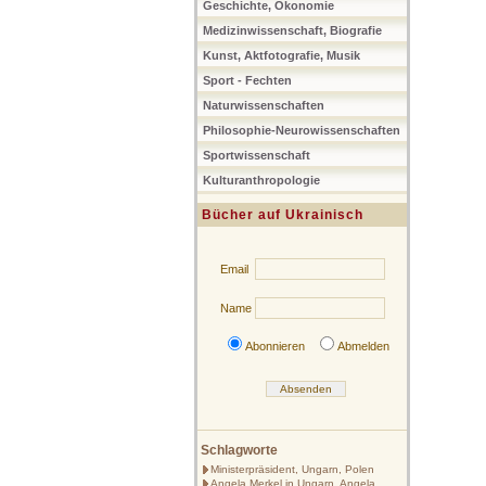
Geschichte, Ökonomie
Medizinwissenschaft, Biografie
Kunst, Aktfotografie, Musik
Sport - Fechten
Naturwissenschaften
Philosophie-Neurowissenschaften
Sportwissenschaft
Kulturanthropologie
Bücher auf Ukrainisch
Email
Name
Abonnieren
Abmelden
Schlagworte
Ministerpräsident, Ungarn, Polen
Angela Merkel in Ungarn, Angela