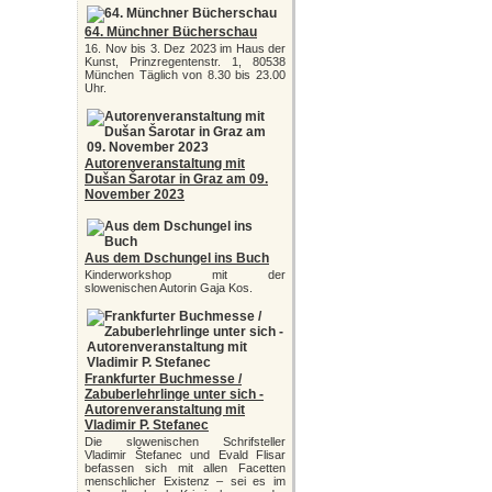
64. Münchner Bücherschau
16. Nov bis 3. Dez 2023 im Haus der
Kunst, Prinzregentenstr. 1, 80538
München Täglich von 8.30 bis 23.00
Uhr.
Autorenveranstaltung mit
Dušan Šarotar in Graz am 09.
November 2023
Aus dem Dschungel ins Buch
Kinderworkshop mit der
slowenischen Autorin Gaja Kos.
Frankfurter Buchmesse /
Zabuberlehrlinge unter sich -
Autorenveranstaltung mit
Vladimir P. Stefanec
Die slowenischen Schrifsteller
Vladimir Štefanec und Evald Flisar
befassen sich mit allen Facetten
menschlicher Existenz – sei es im