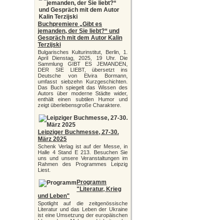
Buchpremiere „Gibt es
jemanden, der Sie liebt?“ und
Gespräch mit dem Autor Kalin
Terzijski
Bulgarisches Kulturinstitut, Berlin, 1.
April Dienstag, 2025, 19 Uhr. Die
Sammlung GIBT ES JEMANDEN,
DER SIE LIEBT, übersetzt ins
Deutsche von Elvira Bormann,
umfasst siebzehn Kurzgeschichten.
Das Buch spiegelt das Wissen des
Autors über moderne Städte wider,
enthält einen subtilen Humor und
zeigt überlebensgroße Charaktere.
Leipziger Buchmesse, 27-30.
März 2025
Schenk Verlag ist auf der Messe, in
Halle 4 Stand E 213. Besuchen Sie
uns und unsere Veranstaltungen im
Rahmen des Programmes Leipzig
Liest.
Programm
"Literatur, Krieg
und Leben"
Spotlight auf die zeitgenössische
Literatur und das Leben der Ukraine
ist eine Umsetzung der europäischen