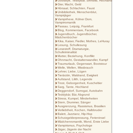
Goodbye, Teddybär, Sinnbild, Hochland
Gier, Macht, Geld
Hörsaal, Schlachten, Faust
Unibibliothek, Menschenblut,
Vampirjäger
Vampirhexe, Kölner Dom,
Vampirromantik
Passau. Leipzig, Frankfurt
Blog, Kommentare, Facebook
Jugendbuch, Jugendbücher,
Mädchenbücher
Kika, Kaiser, Fiedler, Mothes, LeHuray
Lesung, Schullesung
Lesestoff, Dramaturgie,
Schulkriminalität
Mutter, Beziehung, Konflikt
Ohnmacht, Gestaltenwandler, Kampf
Traumurlaub, Gegenwart, Bootstour
Welle, Wellen, Missbrauch
Lehrer, Liebe, Lügen
Tierärztin, Waldrand, Ewigkeit
Aufstand, Lilith, Legende
Trost, Geborgenheit, Kuscheltier
Sarg, Tante, Hochland
Deggendorf, Surrogat, Autobahn
Teddybär, Bär, Abgrund
Stress, Kumpel, Minderheiten
Stern, Drummer, Sänger
Ausgrenzung, Rassismus, Brasilien
Verliebtheit, Kochen, Halbbruder
Balett, Jazztanz, Hip-Hop
Schutzgelderpressung, Ferieninsel
Mädchenromantik, Mond, Erste Liebe
Vampirismus, Psychologe
Jäger, Jägerin der Nacht