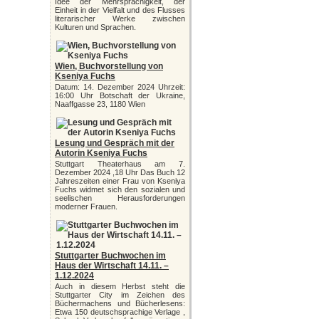
Idee der Mehrsprachigkeit, der
Einheit in der Vielfalt und des Flusses
literarischer Werke zwischen
Kulturen und Sprachen.
Wien, Buchvorstellung von
Kseniya Fuchs
Datum: 14. Dezember 2024 Uhrzeit:
16:00 Uhr Botschaft der Ukraine,
Naaffgasse 23, 1180 Wien
Lesung und Gespräch mit der
Autorin Kseniya Fuchs
Stuttgart Theaterhaus am 7.
Dezember 2024 ,18 Uhr Das Buch 12
Jahreszeiten einer Frau von Kseniya
Fuchs widmet sich den sozialen und
seelischen Herausforderungen
moderner Frauen.
Stuttgarter Buchwochen im
Haus der Wirtschaft 14.11. –
1.12.2024
Auch in diesem Herbst steht die
Stuttgarter City im Zeichen des
Büchermachens und Bücherlesens:
Etwa 150 deutschsprachige Verlage ,