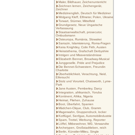
Maler, Bildhauer, Zeichenunterricht
Zeichnen lernen, Zeichengerät,
Zeichner
Medizinenglish, Deutsch für Mediziner
Wolgang Kleff, Elfmeter, Polen, Ukraine
Torwart, Stürmer, Mittelfeld
Grundgesetz, Neue Ungarische
Verfassaung
Staatsanwaltschaft, prosecutor,
Ombudsmann
Osteuropa, Rumänia, Slowakei
Sarrazin, Islamisierung, Roma-Fragen
Keira Knightley, Colin Firth, Austen
Heiratsthema, Grafschaft Derbyshire
Intrigen und Missverständnisse
Elizabeth Bennet, Broadway-Musical
Junggeselle, Pride and Prejudice
Die Bennet-Schwestern, Freundin
Charlotte
Überheblichkeit, Verachtung, Neid,
Eifersucht
Stolz und Vorurteil, Chatsworth, Lyme-
Park
Jane Austen, Pemberley, Darcy
Integration, afrikanisch, Yoruba
Kontinent, Afrika, Nigeria
Heimat, Fliehen, Zuhause
Boot, Überfahrt, Spanien
Mädchen-Clique, Club, Gramm
Magerwahn, Gruppendruck, locker
Kotflügel, Senfgas, Automobilindustrie
Spam, Trottel, Werbung, Reporter
Löffel, Mitbewohner, WG, Verwandte
Archetypen, Großstadtleben, reich
Berlin, Künstler-Milieu, Single