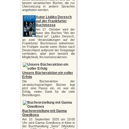
besten ukrainischen Bücher, die zur
Übersetzung in andere Sprachen
angeboten werden.
Autor Ljubko Deresch
auf der Frankfurter
Buchmesse
Am 17. Oktober wird der
Autor des Buches "Wo der
Wind ist", Ljubko Deresch,
an zwei Veranstaltungen auf der
Frankfurter Buchmesse teilnehmen.
Im Frühjahr wurde seine Reise nach
Deutschland aufgrund der Kriegslage
verhindert, aber jetzt besteht die
Möglichkeit, ihn kennenzulernen.
Unsere Bücheraktion ein voller
Erfolg
Die Bücheraktion der
ukrainischsprachigen Bücher legt
jetzt eine Pause ein, es war ein
Erfolg, vielen Dank für die viele
Bestellungen.
Buchvorstellung mit Ganna
Gnedkova
Am 10. September 2025 um 19:00
Uhr wird Ganna Gnedkova in Kiew in
der Buchhandlung „Sens” (Mykilsky