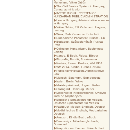
Merkel und Viktor Orbán
The Civil Service System in Hungary,
Central adminitration
INSTITUTIONAL SYSTEM OF
HUNGARIAN PUBLIC ADMINISTRATION
Law in Hungary, Administrative sciences
in Hungary
Viktor Orbán, EU Parlament, Ungarn,
Lesung
Wien, Club Pannonia, Botschaft
Europäische Parlament, Brussel, EU
Budapest, Székesfehérvár, Puskas-
Preis
Collegium Hungaricum, Buchmesse
Leipzig
ciando, E-Book, Fidesz, Bürger
Biografie, Porträt, Staatsmann
Puskás, Ferenc Puskas, WM 1954
WM 2014, Kindle, Fußball, eBook
Public Administration, Administrative
Law
Mensch, Eigentum, Grundgesetz
Italien, Berlin, Witwe
Ministerpräsident, Ungarn, Polen
Stalingrad, Hamburg, Mutter
Marienkäfer, Krebskrankheit, Cytolytic
immune lymphocytes
Englische Sprachlehre für Medizin,
Deutsche Sprachlehre für Medizin
Fachbuch Medizin Englisch, Deutsch
Medizinisches Englisch, Medizinisches
Deutsch
Amazon, Kindle-Buch, eBook
Bundesliga, Mönchengladbach,
Dortmund
Proportionen, Formen, Räumlichkeit