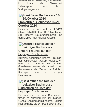
Schenk Verlag ebenfalls, präsentieren
im Haus der Wirtschaft
Schwerpunkte aus ihrem
Verlagsprogramm.
Frankfurter Buchmesse 16-20.
Oktober 2024
Besuchen Sie uns auf der LIVRO
Stand Halle 3.0 Stand C97, hier finden
Sie unseren Neuerscheiungen und
den LIVRO Ausstellungskatalog.
Unsere Freunde auf der
Leipziger Buchmesse
Kürzlich besuchten unsere Freunde,
der Übersetzer Jakob Walosczyk
und die Übersetzerin Ganna
Gnedkova sowie die Autorin und
Redakteurin der Zeitschrift Gelblau,
Kseniya Fuchs die Leipziger
Buchmesse.
Bald öffnen die Tore der
Leipziger Buchmesse
Die nächste Leipziger Buchmesse
findet im Verbund mit der Manga-
Comic-Con und dem Lesefest Leipzig
liest vom 21. bis 24. März 2024 statt.