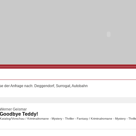
se der Anfrage nach: Deggendorf, Surrogat, Autobahn
Werner Geismar
Goodbye Teddy!
Katalog/Vorschau
/
Kriminalromane - Mystery - Thriller - Fantasy
/
Kriminalromane - Mystery - Thrill