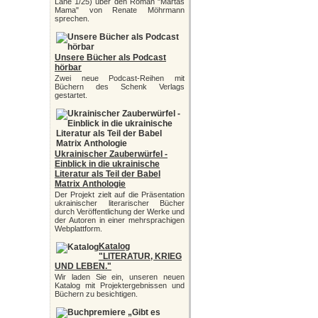
Lane 1/25) über den Roman "Martas
Mama" von Renate Möhrmann
sprechen.
Unsere Bücher als Podcast
hörbar
Zwei neue Podcast-Reihen mit
Büchern des Schenk Verlags
gestartet.
Ukrainischer Zauberwürfel -
Einblick in die ukrainische
Literatur als Teil der Babel
Matrix Anthologie
Der Projekt zielt auf die Präsentation
ukrainischer literarischer Bücher
durch Veröffentlichung der Werke und
der Autoren in einer mehrsprachigen
Webplattform.
Katalog
"LITERATUR, KRIEG
UND LEBEN."
Wir laden Sie ein, unseren neuen
Katalog mit Projektergebnissen und
Büchern zu besichtigen.