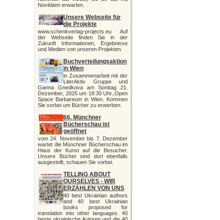
Novitäten erwarten.
Unsere Webseite für
die Projekte
www.schenkverlag-projects.eu Auf
der Webseite finden Sie in der
Zukunft Informationen, Ergebnisse
und Medien von unseren Projekten.
Buchverteilungsaktion
in Wien
in Zusammenarbeit mit der
LiterAktiv Gruppe und
Ganna Gnedkova am Sonttag 21.
Dezember, 2025 um 18:30 Uhr.,Open
Space Barbareum in Wien. Kommen
Sie vorbei um Bücher zu erwerben.
66. Münchner
Bücherschau ist
geöffnet
vom 24. November bis 7. Dezember
wartet die Münchner Bücherschau im
Haus der Kunst auf die Besucher.
Unsere Bücher sind dort ebenfalls
ausgestellt, schauen Sie vorbei.
TELLING ABOUT
OURSELVES - WIR
ERZÄHLEN VON UNS
40 best Ukrainian authors
and 40 best Ukrainian
books proposed for
translation into other languages. 40
beste ukrainische Autoren und die 40