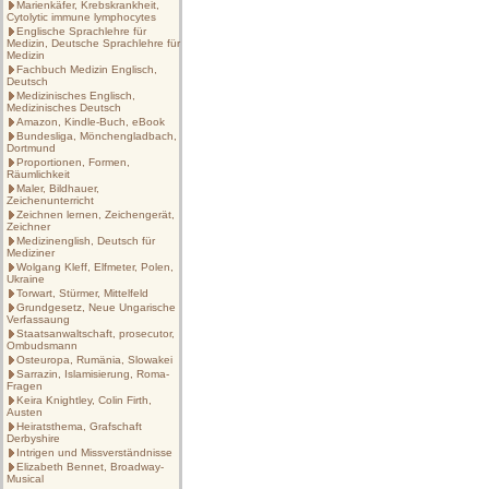
Marienkäfer, Krebskrankheit,
Cytolytic immune lymphocytes
Englische Sprachlehre für
Medizin, Deutsche Sprachlehre für
Medizin
Fachbuch Medizin Englisch,
Deutsch
Medizinisches Englisch,
Medizinisches Deutsch
Amazon, Kindle-Buch, eBook
Bundesliga, Mönchengladbach,
Dortmund
Proportionen, Formen,
Räumlichkeit
Maler, Bildhauer,
Zeichenunterricht
Zeichnen lernen, Zeichengerät,
Zeichner
Medizinenglish, Deutsch für
Mediziner
Wolgang Kleff, Elfmeter, Polen,
Ukraine
Torwart, Stürmer, Mittelfeld
Grundgesetz, Neue Ungarische
Verfassaung
Staatsanwaltschaft, prosecutor,
Ombudsmann
Osteuropa, Rumänia, Slowakei
Sarrazin, Islamisierung, Roma-
Fragen
Keira Knightley, Colin Firth,
Austen
Heiratsthema, Grafschaft
Derbyshire
Intrigen und Missverständnisse
Elizabeth Bennet, Broadway-
Musical