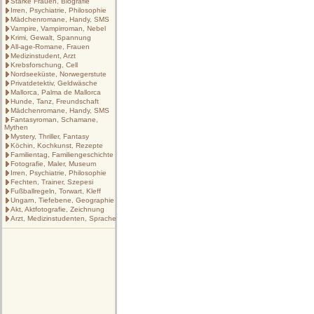
Starke Frauen, Biografie
Irren, Psychiatrie, Philosophie
Mädchenromane, Handy, SMS
Vampire, Vampirroman, Nebel
Krimi, Gewalt, Spannung
All-age-Romane, Frauen
Medizinstudent, Arzt
Krebsforschung, Cell
Nordseeküste, Norwegerstute
Privatdetektiv, Geldwäsche
Mallorca, Palma de Mallorca
Hunde, Tanz, Freundschaft
Mädchenromane, Handy, SMS
Fantasyroman, Schamane,
Mythen
Mystery, Thriller, Fantasy
Köchin, Kochkunst, Rezepte
Familientag, Familiengeschichte
Fotografie, Maler, Museum
Irren, Psychiatrie, Philosophie
Fechten, Trainer, Szepesi
Fußballregeln, Torwart, Kleff
Ungarn, Tiefebene, Geographie
Akt, Aktfotografie, Zeichnung
Arzt, Medizinstudenten, Sprache