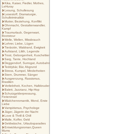
Kika, Kaiser, Fiedler, Mothes,
LeHuray
Lesung, Schullesung
Lesestoff, Dramaturgie,
Schulkriminalität
Mutter, Beziehung, Konflikt
Ohnmacht, Gestaltenwandler,
Kampf
Traumurlaub, Gegenwart,
Bootstour
Welle, Wellen, Missbrauch
Lehrer, Liebe, Lügen
Tierärztin, Waldrand, Ewigkeit
Aufstand, Lilith, Legende
Trost, Geborgenheit, Kuscheltier
Sarg, Tante, Hochland
Deggendorf, Surrogat, Autobahn
Teddybär, Bär, Abgrund
Stress, Kumpel, Minderheiten
Stern, Drummer, Sänger
Ausgrenzung, Rassismus,
Brasilien
Verliebtheit, Kochen, Halbbruder
Balett, Jazztanz, Hip-Hop
Schutzgelderpressung,
Ferieninsel
Mädchenromantik, Mond, Erste
Liebe
Vampirismus, Psychologe
Jäger, Jägerin der Nacht
Love & Thrill & Chill
Malle, Koffer, Geld
Geldwäsche, Urlaubsparadies
Entwicklungsroman,Queen
Mums