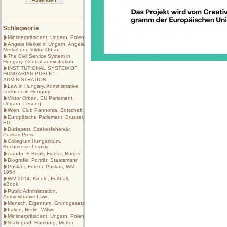
Schlagworte
Ministerpräsident, Ungarn, Polen
Angela Merkel in Ungarn, Angela
Merkel und Viktor Orbán
The Civil Service System in
Hungary, Central adminitration
INSTITUTIONAL SYSTEM OF
HUNGARIAN PUBLIC
ADMINISTRATION
Law in Hungary, Administrative
sciences in Hungary
Viktor Orbán, EU Parlament,
Ungarn, Lesung
Wien, Club Pannonia, Botschaft
Europäische Parlament, Brussel,
EU
Budapest, Székesfehérvár,
Puskas-Preis
Collegium Hungaricum,
Buchmesse Leipzig
ciando, E-Book, Fidesz, Bürger
Biografie, Porträt, Staatsmann
Puskás, Ferenc Puskas, WM
1954
WM 2014, Kindle, Fußball,
eBook
Public Administration,
Administrative Law
Mensch, Eigentum, Grundgesetz
Italien, Berlin, Witwe
Ministerpräsident, Ungarn, Polen
Stalingrad, Hamburg, Mutter