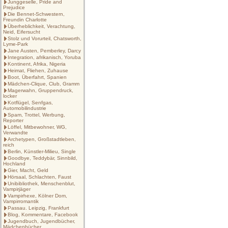
Junggeselle, Pride and
Prejudice
Die Bennet-Schwestern,
Freundin Charlotte
Überheblichkeit, Verachtung,
Neid, Eifersucht
Stolz und Vorurteil, Chatsworth,
Lyme-Park
Jane Austen, Pemberley, Darcy
Integration, afrikanisch, Yoruba
Kontinent, Afrika, Nigeria
Heimat, Fliehen, Zuhause
Boot, Überfahrt, Spanien
Mädchen-Clique, Club, Gramm
Magerwahn, Gruppendruck,
locker
Kotflügel, Senfgas,
Automobilindustrie
Spam, Trottel, Werbung,
Reporter
Löffel, Mitbewohner, WG,
Verwandte
Archetypen, Großstadtleben,
reich
Berlin, Künstler-Milieu, Single
Goodbye, Teddybär, Sinnbild,
Hochland
Gier, Macht, Geld
Hörsaal, Schlachten, Faust
Unibibliothek, Menschenblut,
Vampirjäger
Vampirhexe, Kölner Dom,
Vampirromantik
Passau. Leipzig, Frankfurt
Blog, Kommentare, Facebook
Jugendbuch, Jugendbücher,
Mädchenbücher