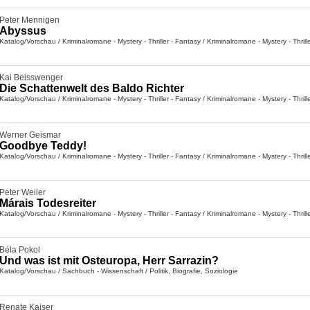
Peter Mennigen
Abyssus
Katalog/Vorschau
/
Kriminalromane - Mystery - Thriller - Fantasy
/
Kriminalromane - Mystery - Thrill
Kai Beisswenger
Die Schattenwelt des Baldo Richter
Katalog/Vorschau
/
Kriminalromane - Mystery - Thriller - Fantasy
/
Kriminalromane - Mystery - Thrill
Werner Geismar
Goodbye Teddy!
Katalog/Vorschau
/
Kriminalromane - Mystery - Thriller - Fantasy
/
Kriminalromane - Mystery - Thrill
Peter Weiler
Márais Todesreiter
Katalog/Vorschau
/
Kriminalromane - Mystery - Thriller - Fantasy
/
Kriminalromane - Mystery - Thrill
Béla Pokol
Und was ist mit Osteuropa, Herr Sarrazin?
Katalog/Vorschau
/
Sachbuch - Wissenschaft
/
Politik, Biografie, Soziologie
Renate Kaiser