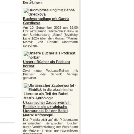
Bestellungen.
Buchvorstellung mit Ganna
Gnedkova
Am 10. September 2025 um 19:00
Uhr wird Ganna Gnedkova in Kiew in
der Buchhandlung „Sens” (Mykilsky
Lane 1/25) über den Roman "Martas
Mama" von Renate Möhrmann
sprechen.
Unsere Bücher als Podcast
hörbar
Zwei neue Podcast-Reihen mit
Büchern des Schenk Verlags
gestartet.
Ukrainischer Zauberwürfel -
Einblick in die ukrainische
Literatur als Teil der Babel
Matrix Anthologie
Der Projekt zielt auf die Präsentation
ukrainischer literarischer Bücher
durch Veröffentlichung der Werke und
der Autoren in einer mehrsprachigen