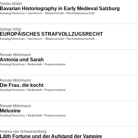
Tamás Nótári
Bavarian Historiography in Early Medieval Salzburg
Katalog/Vorschau
/
Sachbuch - Wissenschaft
/
Rechtswissenschaft
György Vókó
EUROPÄISCHES STRAFVOLLZUGSRECHT
Katalog/Vorschau
/
Sachbuch - Wissenschaft
/
Rechtswissenschaft
Renate Möhrmann
Antonia und Sarah
Katalog/Vorschau
/
Belletristik
/
Frauenromane
Renate Möhrmann
Die Frau, die kocht
Katalog/Vorschau
/
Belletristik
/
Frauenromane
Renate Möhrmann
Melusine
Katalog/Vorschau
/
Belletristik
/
Frauenromane
Andrea van Schwarzenberg
Lilith Fortune und der Aufstand der Vampire