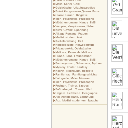
Love & Thrill & Chill
Malle, Koffer, Geld
Geldwäsche, Urlaubsparadies
Entwicklungsroman,Queen Mums
Starke Frauen, Biografie
Irren, Psychiatrie, Philosophie
Mädchenromane, Handy, SMS
Vampire, Vampirroman, Nebel
Krimi, Gewalt, Spannung
All-age-Romane, Frauen
Medizinstudent, Arzt
Krebsforschung, Cell
Nordseeküste, Norwegerstute
Privatdetektiv, Geldwäsche
Mallorca, Palma de Mallorca
Hunde, Tanz, Freundschaft
Mädchenromane, Handy, SMS
Fantasyroman, Schamane, Mythen
Mystery, Thriller, Fantasy
Köchin, Kochkunst, Rezepte
Familientag, Familiengeschichte
Fotografie, Maler, Museum
Irren, Psychiatrie, Philosophie
Fechten, Trainer, Szepesi
Fußballregeln, Torwart, Kleff
Ungarn, Tiefebene, Geographie
Akt, Aktfotografie, Zeichnung
Arzt, Medizinstudenten, Sprache