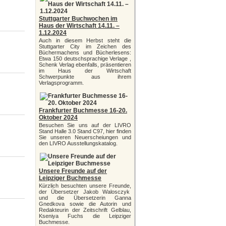
Stuttgarter Buchwochen im
Haus der Wirtschaft 14.11. –
1.12.2024
Auch in diesem Herbst steht die
Stuttgarter City im Zeichen des
Büchermachens und Bücherlesens:
Etwa 150 deutschsprachige Verlage ,
Schenk Verlag ebenfalls, präsentieren
im Haus der Wirtschaft
Schwerpunkte aus ihrem
Verlagsprogramm.
Frankfurter Buchmesse 16-20.
Oktober 2024
Besuchen Sie uns auf der LIVRO
Stand Halle 3.0 Stand C97, hier finden
Sie unseren Neuerscheiungen und
den LIVRO Ausstellungskatalog.
Unsere Freunde auf der
Leipziger Buchmesse
Kürzlich besuchten unsere Freunde,
der Übersetzer Jakob Walosczyk
und die Übersetzerin Ganna
Gnedkova sowie die Autorin und
Redakteurin der Zeitschrift Gelblau,
Kseniya Fuchs die Leipziger
Buchmesse.