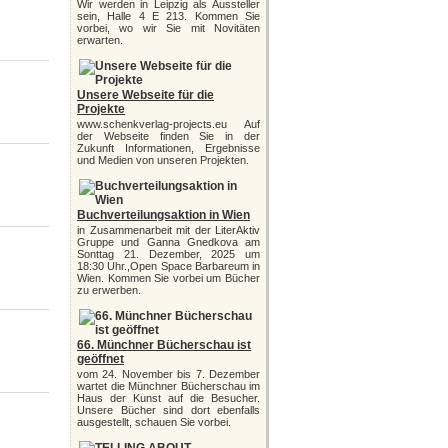
Wir werden in Leipzig als Aussteller
sein, Halle 4 E 213. Kommen Sie
vorbei, wo wir Sie mit Novitäten
erwarten.
Unsere Webseite für die
Projekte
www.schenkverlag-projects.eu Auf
der Webseite finden Sie in der
Zukunft Informationen, Ergebnisse
und Medien von unseren Projekten.
Buchverteilungsaktion in Wien
in Zusammenarbeit mit der LiterAktiv
Gruppe und Ganna Gnedkova am
Sonttag 21. Dezember, 2025 um
18:30 Uhr.,Open Space Barbareum in
Wien. Kommen Sie vorbei um Bücher
zu erwerben.
66. Münchner Bücherschau ist
geöffnet
vom 24. November bis 7. Dezember
wartet die Münchner Bücherschau im
Haus der Kunst auf die Besucher.
Unsere Bücher sind dort ebenfalls
ausgestellt, schauen Sie vorbei.