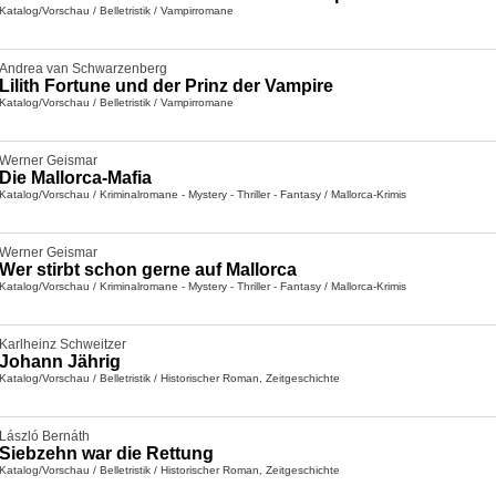
Katalog/Vorschau
/
Belletristik
/
Vampirromane
Andrea van Schwarzenberg
Lilith Fortune und der Prinz der Vampire
Katalog/Vorschau
/
Belletristik
/
Vampirromane
Werner Geismar
Die Mallorca-Mafia
Katalog/Vorschau
/
Kriminalromane - Mystery - Thriller - Fantasy
/
Mallorca-Krimis
Werner Geismar
Wer stirbt schon gerne auf Mallorca
Katalog/Vorschau
/
Kriminalromane - Mystery - Thriller - Fantasy
/
Mallorca-Krimis
Karlheinz Schweitzer
Johann Jährig
Katalog/Vorschau
/
Belletristik
/
Historischer Roman, Zeitgeschichte
László Bernáth
Siebzehn war die Rettung
Katalog/Vorschau
/
Belletristik
/
Historischer Roman, Zeitgeschichte