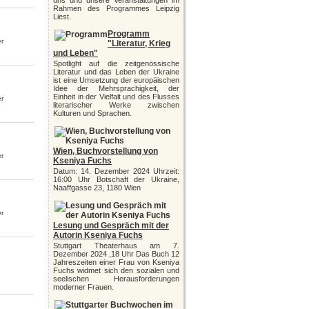
uns und unsere Veranstaltungen im
Rahmen des Programmes Leipzig
Liest.
Programm
er
"Literatur, Krieg
und Leben"
Spotlight auf die zeitgenössische
Literatur und das Leben der Ukraine
ist eine Umsetzung der europäischen
Idee der Mehrsprachigkeit, der
Einheit in der Vielfalt und des Flusses
er
literarischer Werke zwischen
Kulturen und Sprachen.
Wien, Buchvorstellung von
er
Kseniya Fuchs
Datum: 14. Dezember 2024 Uhrzeit:
16:00 Uhr Botschaft der Ukraine,
Naaffgasse 23, 1180 Wien
er
Lesung und Gespräch mit der
Autorin Kseniya Fuchs
Stuttgart Theaterhaus am 7.
Dezember 2024 ,18 Uhr Das Buch 12
Jahreszeiten einer Frau von Kseniya
Fuchs widmet sich den sozialen und
seelischen Herausforderungen
moderner Frauen.