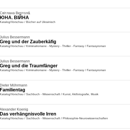
Світлана Вертол&
ЮНА. ВІЙНА
Katalog/Vorschau
/
Bücher auf Ukrainisch
Julius Bessermann
Greg und der Zauberkäfig
Katalog/Vorschau
/
Kriminalromane - Mystery - Thriller - Fantasy
/
Fantasyroman
Julius Bessermann
Greg und die Traumfänger
Katalog/Vorschau
/
Kriminalromane - Mystery - Thriller - Fantasy
/
Fantasyroman
Dieter Möhrmann
Familientag
Katalog/Vorschau
/
Sachbuch - Wissenschaft
/
Kunst, Aktfotografie, Musik
Alexander Koenig
Das verhängnisvolle Irren
Katalog/Vorschau
/
Sachbuch - Wissenschaft
/
Philosophie-Neurowissenschaften