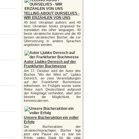
TELLING ABOUT OURSELVES -
WIR ERZÄHLEN VON UNS
40 best Ukrainian authors and 40
best Ukrainian books proposed for
translation into other languages. 40
beste ukrainische Autoren und die 40
besten ukrainischen Bücher, die zur
Übersetzung in andere Sprachen
angeboten werden.
Autor Ljubko Deresch auf der
Frankfurter Buchmesse
Am 17. Oktober wird der Autor des
Buches "Wo der Wind ist", Ljubko
Deresch, an zwei Veranstaltungen
auf der Frankfurter Buchmesse
teilnehmen. Im Frühjahr wurde seine
Reise nach Deutschland aufgrund
der Kriegslage verhindert, aber jetzt
besteht die Möglichkeit, ihn
kennenzulernen.
Unsere Bücheraktion ein voller
Erfolg
Die Bücheraktion der
ukrainischsprachigen Bücher legt
jetzt eine Pause ein, es war ein
Erfolg, vielen Dank für die viele