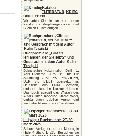
Webplattform.
Katalog
"LITERATUR, KRIEG
UND LEBEN."
Wir laden Sie ein, unseren neuen
Katalog mit Projektergebnissen und
Büchern zu besichtigen.
Buchpremiere „Gibt es
jemanden, der Sie liebt?“ und
Gespräch mit dem Autor Kalin
Terzijski
Bulgarisches Kulturinstitut, Berlin, 1.
April Dienstag, 2025, 19 Uhr. Die
Sammlung GIBT ES JEMANDEN,
DER SIE LIEBT, übersetzt ins
Deutsche von Elvira Bormann,
umfasst siebzehn Kurzgeschichten.
Das Buch spiegelt das Wissen des
Autors über moderne Städte wider,
enthält einen subtilen Humor und
zeigt überlebensgroße Charaktere.
Leipziger Buchmesse, 27-30.
März 2025
Schenk Verlag ist auf der Messe, in
Halle 4 Stand E 213. Besuchen Sie