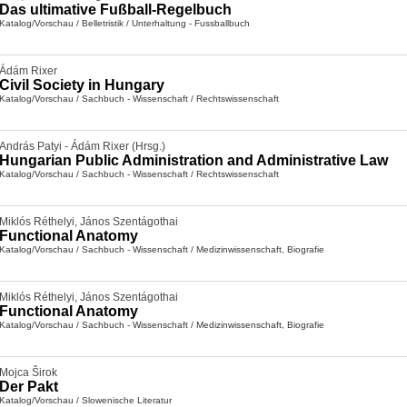
Das ultimative Fußball-Regelbuch
Katalog/Vorschau
/
Belletristik
/
Unterhaltung - Fussballbuch
Ádám Rixer
Civil Society in Hungary
Katalog/Vorschau
/
Sachbuch - Wissenschaft
/
Rechtswissenschaft
András Patyi - Ádám Rixer (Hrsg.)
Hungarian Public Administration and Administrative Law
Katalog/Vorschau
/
Sachbuch - Wissenschaft
/
Rechtswissenschaft
Miklós Réthelyi
,
János Szentágothai
Functional Anatomy
Katalog/Vorschau
/
Sachbuch - Wissenschaft
/
Medizinwissenschaft, Biografie
Miklós Réthelyi
,
János Szentágothai
Functional Anatomy
Katalog/Vorschau
/
Sachbuch - Wissenschaft
/
Medizinwissenschaft, Biografie
Mojca Širok
Der Pakt
Katalog/Vorschau
/
Slowenische Literatur