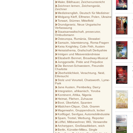
Maler, Bildhauer, Zeichenunterricht
Zeichnen lernen, Zeichengerät,
Zeichner
Medizinenglish, Deutsch für Mediziner
Wolgang Kleff, Elfmeter, Polen, Ukraine
Torwart, Stürmer, Mittelfeld
Grundgesetz, Neue Ungarische
Verfassaung
Staatsanwaltschaft, prosecutor,
Ombudsmann
Osteuropa, Rumänia, Slowakei
Sarrazin, Islamisierung, Roma-Fragen
Keira Knightley, Colin Firth, Austen
Heiratsthema, Grafschaft Derbyshire
Intrigen und Missverständnisse
Elizabeth Bennet, Broadway-Musical
Junggeselle, Pride and Prejudice
Die Bennet-Schwestern, Freundin
Charlotte
Überheblichkeit, Verachtung, Neid,
Eifersucht
Stolz und Vorurteil, Chatsworth, Lyme-
Park
Jane Austen, Pemberley, Darcy
Integration, afrikanisch, Yoruba
Kontinent, Afrika, Nigeria
Heimat, Fliehen, Zuhause
Boot, Überfahrt, Spanien
Mädchen-Clique, Club, Gramm
Magerwahn, Gruppendruck, locker
Kotflügel, Senfgas, Automobilindustrie
Spam, Trottel, Werbung, Reporter
Löffel, Mitbewohner, WG, Verwandte
Archetypen, Großstadtleben, reich
Berlin, Künstler-Milieu, Single