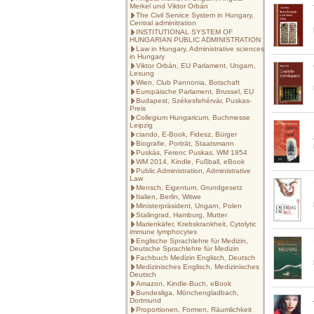
Merkel und Viktor Orbán
The Civil Service System in Hungary,
Central adminitration
INSTITUTIONAL SYSTEM OF
HUNGARIAN PUBLIC ADMINISTRATION
Law in Hungary, Administrative sciences
in Hungary
Viktor Orbán, EU Parlament, Ungarn,
Lesung
Wien, Club Pannonia, Botschaft
Europäische Parlament, Brussel, EU
Budapest, Székesfehérvár, Puskas-
Preis
Collegium Hungaricum, Buchmesse
Leipzig
ciando, E-Book, Fidesz, Bürger
Biografie, Porträt, Staatsmann
Puskás, Ferenc Puskas, WM 1954
WM 2014, Kindle, Fußball, eBook
Public Administration, Administrative
Law
Mensch, Eigentum, Grundgesetz
Italien, Berlin, Witwe
Ministerpräsident, Ungarn, Polen
Stalingrad, Hamburg, Mutter
Marienkäfer, Krebskrankheit, Cytolytic
immune lymphocytes
Englische Sprachlehre für Medizin,
Deutsche Sprachlehre für Medizin
Fachbuch Medizin Englisch, Deutsch
Medizinisches Englisch, Medizinisches
Deutsch
Amazon, Kindle-Buch, eBook
Bundesliga, Mönchengladbach,
Dortmund
Proportionen, Formen, Räumlichkeit