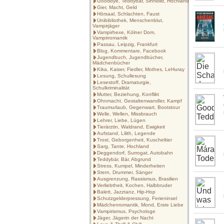
Goodbye, Teddybär, Sinnbild, Hochland
Gier, Macht, Geld
Hörsaal, Schlachten, Faust
Unibibliothek, Menschenblut,
Vampirjäger
Vampirhexe, Kölner Dom,
Vampirromantik
Passau. Leipzig, Frankfurt
Blog, Kommentare, Facebook
Jugendbuch, Jugendbücher,
Mädchenbücher
Kika, Kaiser, Fiedler, Mothes, LeHuray
Lesung, Schullesung
Lesestoff, Dramaturgie,
Schulkriminalität
Mutter, Beziehung, Konflikt
Ohnmacht, Gestaltenwandler, Kampf
Traumurlaub, Gegenwart, Bootstour
Welle, Wellen, Missbrauch
Lehrer, Liebe, Lügen
Tierärztin, Waldrand, Ewigkeit
Aufstand, Lilith, Legende
Trost, Geborgenheit, Kuscheltier
Sarg, Tante, Hochland
Deggendorf, Surrogat, Autobahn
Teddybär, Bär, Abgrund
Stress, Kumpel, Minderheiten
Stern, Drummer, Sänger
Ausgrenzung, Rassismus, Brasilien
Verliebtheit, Kochen, Halbbruder
Balett, Jazztanz, Hip-Hop
Schutzgelderpressung, Ferieninsel
Mädchenromantik, Mond, Erste Liebe
Vampirismus, Psychologe
Jäger, Jägerin der Nacht