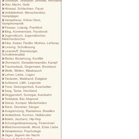
Goodbye, Teddybär, Sinnbild, Hochland
Gier, Macht, Geld
Hörsaal, Schlachten, Faust
Unibibliothek, Menschenblut,
Vampirjäger
Vampirhexe, Kölner Dom,
Vampirromantik
Passau. Leipzig, Frankfurt
Blog, Kommentare, Facebook
Jugendbuch, Jugendbücher,
Mädchenbücher
Kika, Kaiser, Fiedler, Mothes, LeHuray
Lesung, Schullesung
Lesestoff, Dramaturgie,
Schulkriminalität
Mutter, Beziehung, Konflikt
Ohnmacht, Gestaltenwandler, Kampf
Traumurlaub, Gegenwart, Bootstour
Welle, Wellen, Missbrauch
Lehrer, Liebe, Lügen
Tierärztin, Waldrand, Ewigkeit
Aufstand, Lilith, Legende
Trost, Geborgenheit, Kuscheltier
Sarg, Tante, Hochland
Deggendorf, Surrogat, Autobahn
Teddybär, Bär, Abgrund
Stress, Kumpel, Minderheiten
Stern, Drummer, Sänger
Ausgrenzung, Rassismus, Brasilien
Verliebtheit, Kochen, Halbbruder
Balett, Jazztanz, Hip-Hop
Schutzgelderpressung, Ferieninsel
Mädchenromantik, Mond, Erste Liebe
Vampirismus, Psychologe
Jäger, Jägerin der Nacht