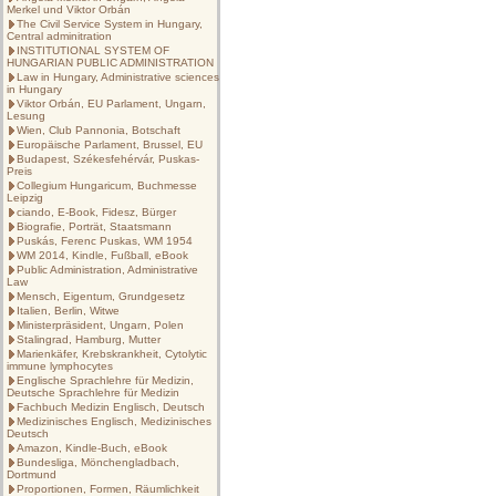
Merkel und Viktor Orbán
The Civil Service System in Hungary,
Central adminitration
INSTITUTIONAL SYSTEM OF
HUNGARIAN PUBLIC ADMINISTRATION
Law in Hungary, Administrative sciences
in Hungary
Viktor Orbán, EU Parlament, Ungarn,
Lesung
Wien, Club Pannonia, Botschaft
Europäische Parlament, Brussel, EU
Budapest, Székesfehérvár, Puskas-
Preis
Collegium Hungaricum, Buchmesse
Leipzig
ciando, E-Book, Fidesz, Bürger
Biografie, Porträt, Staatsmann
Puskás, Ferenc Puskas, WM 1954
WM 2014, Kindle, Fußball, eBook
Public Administration, Administrative
Law
Mensch, Eigentum, Grundgesetz
Italien, Berlin, Witwe
Ministerpräsident, Ungarn, Polen
Stalingrad, Hamburg, Mutter
Marienkäfer, Krebskrankheit, Cytolytic
immune lymphocytes
Englische Sprachlehre für Medizin,
Deutsche Sprachlehre für Medizin
Fachbuch Medizin Englisch, Deutsch
Medizinisches Englisch, Medizinisches
Deutsch
Amazon, Kindle-Buch, eBook
Bundesliga, Mönchengladbach,
Dortmund
Proportionen, Formen, Räumlichkeit