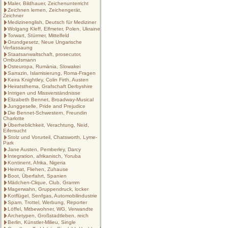
Maler, Bildhauer, Zeichenunterricht
Zeichnen lernen, Zeichengerät,
Zeichner
Medizinenglish, Deutsch für Mediziner
Wolgang Kleff, Elfmeter, Polen, Ukraine
Torwart, Stürmer, Mittelfeld
Grundgesetz, Neue Ungarische
Verfassaung
Staatsanwaltschaft, prosecutor,
Ombudsmann
Osteuropa, Rumänia, Slowakei
Sarrazin, Islamisierung, Roma-Fragen
Keira Knightley, Colin Firth, Austen
Heiratsthema, Grafschaft Derbyshire
Intrigen und Missverständnisse
Elizabeth Bennet, Broadway-Musical
Junggeselle, Pride and Prejudice
Die Bennet-Schwestern, Freundin
Charlotte
Überheblichkeit, Verachtung, Neid,
Eifersucht
Stolz und Vorurteil, Chatsworth, Lyme-
Park
Jane Austen, Pemberley, Darcy
Integration, afrikanisch, Yoruba
Kontinent, Afrika, Nigeria
Heimat, Fliehen, Zuhause
Boot, Überfahrt, Spanien
Mädchen-Clique, Club, Gramm
Magerwahn, Gruppendruck, locker
Kotflügel, Senfgas, Automobilindustrie
Spam, Trottel, Werbung, Reporter
Löffel, Mitbewohner, WG, Verwandte
Archetypen, Großstadtleben, reich
Berlin, Künstler-Milieu, Single