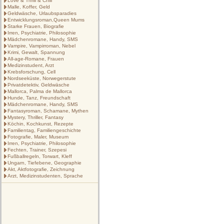
Love & Thrill & Chill
Malle, Koffer, Geld
Geldwäsche, Urlaubsparadies
Entwicklungsroman,Queen Mums
Starke Frauen, Biografie
Irren, Psychiatrie, Philosophie
Mädchenromane, Handy, SMS
Vampire, Vampirroman, Nebel
Krimi, Gewalt, Spannung
All-age-Romane, Frauen
Medizinstudent, Arzt
Krebsforschung, Cell
Nordseeküste, Norwegerstute
Privatdetektiv, Geldwäsche
Mallorca, Palma de Mallorca
Hunde, Tanz, Freundschaft
Mädchenromane, Handy, SMS
Fantasyroman, Schamane, Mythen
Mystery, Thriller, Fantasy
Köchin, Kochkunst, Rezepte
Familientag, Familiengeschichte
Fotografie, Maler, Museum
Irren, Psychiatrie, Philosophie
Fechten, Trainer, Szepesi
Fußballregeln, Torwart, Kleff
Ungarn, Tiefebene, Geographie
Akt, Aktfotografie, Zeichnung
Arzt, Medizinstudenten, Sprache