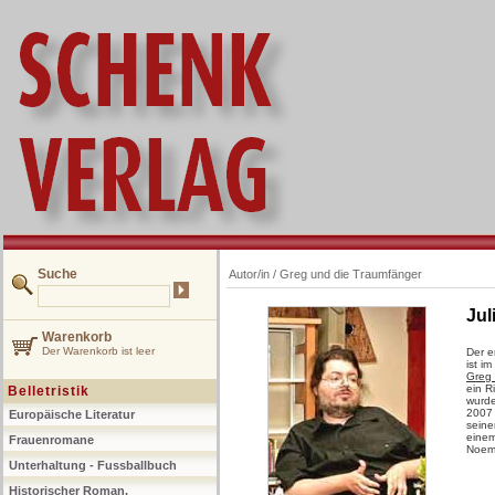
Suche
Autor/in /
Greg und die Traumfänger
Jul
Warenkorb
Der Warenkorb ist leer
Der e
ist i
Greg
ein R
Belletristik
wurde
2007 
Europäische Literatur
seine
einem
Frauenromane
Noemi
Unterhaltung - Fussballbuch
Historischer Roman,