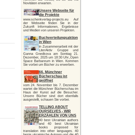
Novitäten erwarten.
Unsere Webseite für
die Projekte
www.schenkverlag-projects.eu Auf
der Webseite finden Sie in der
Zukunft Informationen, Ergebnisse
und Medien von unseren Projekten.
Buchverteilungsaktion
in Wien
in Zusammenarbeit mit der
LiterAktiv Gruppe und
Ganna Gnedkova am Sonttag 21.
Dezember, 2025 um 18:30 Uhr.,Open
Space Barbareum in Wien. Kommen
Sie vorbei um Bücher zu erwerben.
66. Münchner
Bücherschau ist
geöffnet
vom 24. November bis 7. Dezember
wartet die Münchner Bücherschau im
Haus der Kunst auf die Besucher.
Unsere Bücher sind dort ebenfalls
ausgestellt, schauen Sie vorbei.
TELLING ABOUT
OURSELVES - WIR
ERZÄHLEN VON UNS
40 best Ukrainian authors
and 40 best Ukrainian
books proposed for
translation into other languages. 40
beste ukrainische Autoren und die 40