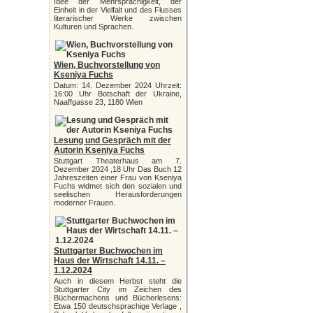
Idee der Mehrsprachigkeit, der
Einheit in der Vielfalt und des Flusses
literarischer Werke zwischen
Kulturen und Sprachen.
Wien, Buchvorstellung von
Kseniya Fuchs
Datum: 14. Dezember 2024 Uhrzeit:
16:00 Uhr Botschaft der Ukraine,
Naaffgasse 23, 1180 Wien
Lesung und Gespräch mit der
Autorin Kseniya Fuchs
Stuttgart Theaterhaus am 7.
Dezember 2024 ,18 Uhr Das Buch 12
Jahreszeiten einer Frau von Kseniya
Fuchs widmet sich den sozialen und
seelischen Herausforderungen
moderner Frauen.
Stuttgarter Buchwochen im
Haus der Wirtschaft 14.11. –
1.12.2024
Auch in diesem Herbst steht die
Stuttgarter City im Zeichen des
Büchermachens und Bücherlesens:
Etwa 150 deutschsprachige Verlage ,