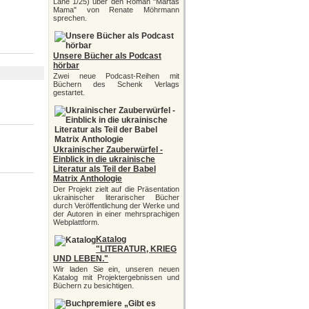
Lane 1/25) über den Roman "Martas
Mama" von Renate Möhrmann
sprechen.
Unsere Bücher als Podcast
hörbar
Zwei neue Podcast-Reihen mit
Büchern des Schenk Verlags
gestartet.
Ukrainischer Zauberwürfel -
Einblick in die ukrainische
Literatur als Teil der Babel
Matrix Anthologie
Der Projekt zielt auf die Präsentation
ukrainischer literarischer Bücher
durch Veröffentlichung der Werke und
der Autoren in einer mehrsprachigen
Webplattform.
Katalog
"LITERATUR, KRIEG
UND LEBEN."
Wir laden Sie ein, unseren neuen
Katalog mit Projektergebnissen und
Büchern zu besichtigen.