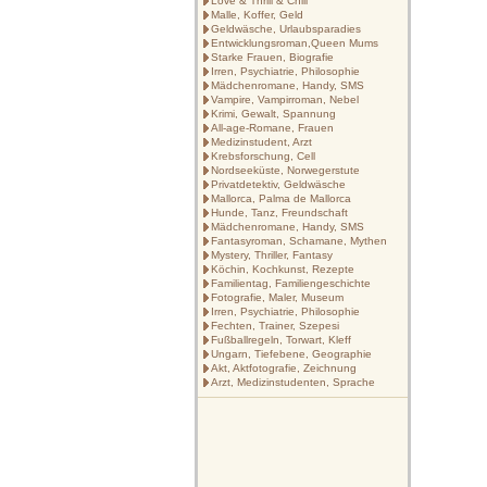
Love & Thrill & Chill
Malle, Koffer, Geld
Geldwäsche, Urlaubsparadies
Entwicklungsroman,Queen Mums
Starke Frauen, Biografie
Irren, Psychiatrie, Philosophie
Mädchenromane, Handy, SMS
Vampire, Vampirroman, Nebel
Krimi, Gewalt, Spannung
All-age-Romane, Frauen
Medizinstudent, Arzt
Krebsforschung, Cell
Nordseeküste, Norwegerstute
Privatdetektiv, Geldwäsche
Mallorca, Palma de Mallorca
Hunde, Tanz, Freundschaft
Mädchenromane, Handy, SMS
Fantasyroman, Schamane, Mythen
Mystery, Thriller, Fantasy
Köchin, Kochkunst, Rezepte
Familientag, Familiengeschichte
Fotografie, Maler, Museum
Irren, Psychiatrie, Philosophie
Fechten, Trainer, Szepesi
Fußballregeln, Torwart, Kleff
Ungarn, Tiefebene, Geographie
Akt, Aktfotografie, Zeichnung
Arzt, Medizinstudenten, Sprache