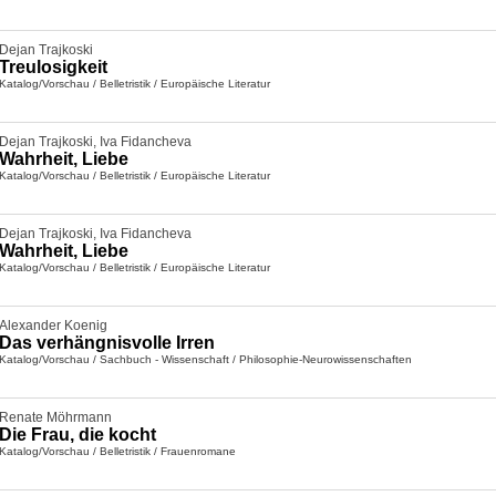
Dejan Trajkoski
Treulosigkeit
Katalog/Vorschau
/
Belletristik
/
Europäische Literatur
Dejan Trajkoski
,
Iva Fidancheva
Wahrheit, Liebe
Katalog/Vorschau
/
Belletristik
/
Europäische Literatur
Dejan Trajkoski
,
Iva Fidancheva
Wahrheit, Liebe
Katalog/Vorschau
/
Belletristik
/
Europäische Literatur
Alexander Koenig
Das verhängnisvolle Irren
Katalog/Vorschau
/
Sachbuch - Wissenschaft
/
Philosophie-Neurowissenschaften
Renate Möhrmann
Die Frau, die kocht
Katalog/Vorschau
/
Belletristik
/
Frauenromane