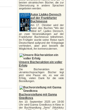
besten ukrainischen Bücher, die zur
Übersetzung in andere Sprachen
angeboten werden.
Autor Ljubko Deresch
auf der Frankfurter
Buchmesse
Am 17. Oktober wird der
Autor des Buches "Wo der
Wind ist", Ljubko Deresch,
an zwei Veranstaltungen auf der
Frankfurter Buchmesse teilnehmen.
Im Frühjahr wurde seine Reise nach
Deutschland aufgrund der Kriegslage
verhindert, aber jetzt besteht die
Möglichkeit, ihn kennenzulernen.
Unsere Bücheraktion ein voller
Erfolg
Die Bücheraktion der
ukrainischsprachigen Bücher legt
jetzt eine Pause ein, es war ein
Erfolg, vielen Dank für die viele
Bestellungen.
Buchvorstellung mit Ganna
Gnedkova
Am 10. September 2025 um 19:00
Uhr wird Ganna Gnedkova in Kiew in
der Buchhandlung „Sens” (Mykilsky