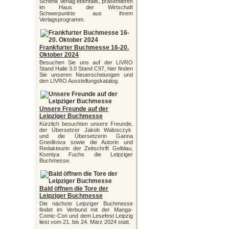
Schenk Verlag ebenfalls, präsentieren
im Haus der Wirtschaft
Schwerpunkte aus ihrem
Verlagsprogramm.
Frankfurter Buchmesse 16-20.
Oktober 2024
Besuchen Sie uns auf der LIVRO
Stand Halle 3.0 Stand C97, hier finden
Sie unseren Neuerscheiungen und
den LIVRO Ausstellungskatalog.
Unsere Freunde auf der
Leipziger Buchmesse
Kürzlich besuchten unsere Freunde,
der Übersetzer Jakob Walosczyk
und die Übersetzerin Ganna
Gnedkova sowie die Autorin und
Redakteurin der Zeitschrift Gelblau,
Kseniya Fuchs die Leipziger
Buchmesse.
Bald öffnen die Tore der
Leipziger Buchmesse
Die nächste Leipziger Buchmesse
findet im Verbund mit der Manga-
Comic-Con und dem Lesefest Leipzig
liest vom 21. bis 24. März 2024 statt.