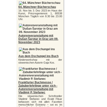
64. Münchner Bücherschau
16. Nov bis 3. Dez 2023 im Haus der
Kunst, Prinzregentenstr. 1, 80538
München Täglich von 8.30 bis 23.00
Uhr.
Autorenveranstaltung mit
Dušan Šarotar in Graz am 09.
November 2023
Aus dem Dschungel ins Buch
Kinderworkshop mit der
slowenischen Autorin Gaja Kos.
Frankfurter Buchmesse /
Zabuberlehrlinge unter sich -
Autorenveranstaltung mit
Vladimir P. Stefanec
Die slowenischen Schrifsteller
Vladimir Štefanec und Evald Flisar
befassen sich mit allen Facetten
menschlicher Existenz – sei es im