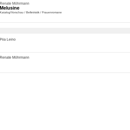
Renate Möhrmann
Melusine
Katalog/Vorschau
/
Belletristik
/
Frauenromane
Piia Leino
Renate Möhrmann