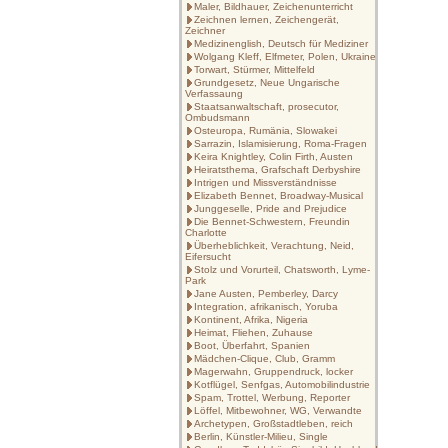
Maler, Bildhauer, Zeichenunterricht
Zeichnen lernen, Zeichengerät,
Zeichner
Medizinenglish, Deutsch für Mediziner
Wolgang Kleff, Elfmeter, Polen, Ukraine
Torwart, Stürmer, Mittelfeld
Grundgesetz, Neue Ungarische
Verfassaung
Staatsanwaltschaft, prosecutor,
Ombudsmann
Osteuropa, Rumänia, Slowakei
Sarrazin, Islamisierung, Roma-Fragen
Keira Knightley, Colin Firth, Austen
Heiratsthema, Grafschaft Derbyshire
Intrigen und Missverständnisse
Elizabeth Bennet, Broadway-Musical
Junggeselle, Pride and Prejudice
Die Bennet-Schwestern, Freundin
Charlotte
Überheblichkeit, Verachtung, Neid,
Eifersucht
Stolz und Vorurteil, Chatsworth, Lyme-
Park
Jane Austen, Pemberley, Darcy
Integration, afrikanisch, Yoruba
Kontinent, Afrika, Nigeria
Heimat, Fliehen, Zuhause
Boot, Überfahrt, Spanien
Mädchen-Clique, Club, Gramm
Magerwahn, Gruppendruck, locker
Kotflügel, Senfgas, Automobilindustrie
Spam, Trottel, Werbung, Reporter
Löffel, Mitbewohner, WG, Verwandte
Archetypen, Großstadtleben, reich
Berlin, Künstler-Milieu, Single