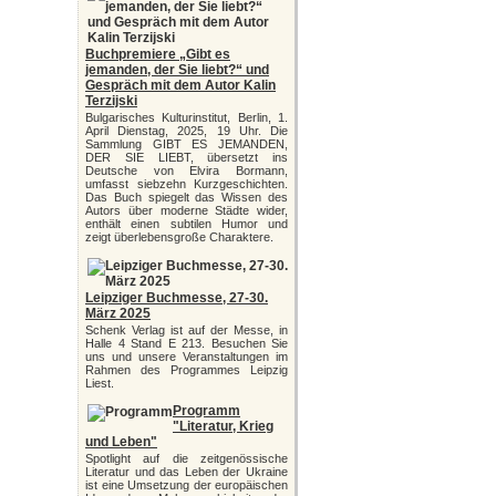
Buchpremiere „Gibt es
jemanden, der Sie liebt?“ und
Gespräch mit dem Autor Kalin
Terzijski
Bulgarisches Kulturinstitut, Berlin, 1.
April Dienstag, 2025, 19 Uhr. Die
Sammlung GIBT ES JEMANDEN,
DER SIE LIEBT, übersetzt ins
Deutsche von Elvira Bormann,
umfasst siebzehn Kurzgeschichten.
Das Buch spiegelt das Wissen des
Autors über moderne Städte wider,
enthält einen subtilen Humor und
zeigt überlebensgroße Charaktere.
Leipziger Buchmesse, 27-30.
März 2025
Schenk Verlag ist auf der Messe, in
Halle 4 Stand E 213. Besuchen Sie
uns und unsere Veranstaltungen im
Rahmen des Programmes Leipzig
Liest.
Programm
"Literatur, Krieg
und Leben"
Spotlight auf die zeitgenössische
Literatur und das Leben der Ukraine
ist eine Umsetzung der europäischen