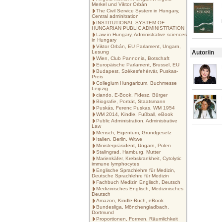
Merkel und Viktor Orbán
The Civil Service System in Hungary,
Central adminitration
INSTITUTIONAL SYSTEM OF
HUNGARIAN PUBLIC ADMINISTRATION
Law in Hungary, Administrative sciences
in Hungary
Viktor Orbán, EU Parlament, Ungarn,
Lesung
Autor/in
Wien, Club Pannonia, Botschaft
Europäische Parlament, Brussel, EU
Budapest, Székesfehérvár, Puskas-
Preis
Collegium Hungaricum, Buchmesse
Leipzig
ciando, E-Book, Fidesz, Bürger
Biografie, Porträt, Staatsmann
Puskás, Ferenc Puskas, WM 1954
WM 2014, Kindle, Fußball, eBook
Public Administration, Administrative
Law
Mensch, Eigentum, Grundgesetz
Italien, Berlin, Witwe
Ministerpräsident, Ungarn, Polen
Stalingrad, Hamburg, Mutter
Marienkäfer, Krebskrankheit, Cytolytic
immune lymphocytes
Englische Sprachlehre für Medizin,
Deutsche Sprachlehre für Medizin
Fachbuch Medizin Englisch, Deutsch
Medizinisches Englisch, Medizinisches
Deutsch
Amazon, Kindle-Buch, eBook
Bundesliga, Mönchengladbach,
Dortmund
Proportionen, Formen, Räumlichkeit