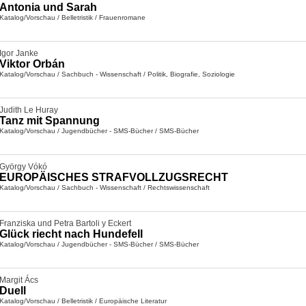
Antonia und Sarah
Katalog/Vorschau
/
Belletristik
/
Frauenromane
Igor Janke
Viktor Orbán
Katalog/Vorschau
/
Sachbuch - Wissenschaft
/
Politik, Biografie, Soziologie
Judith Le Huray
Tanz mit Spannung
Katalog/Vorschau
/
Jugendbücher - SMS-Bücher
/
SMS-Bücher
György Vókó
EUROPÄISCHES STRAFVOLLZUGSRECHT
Katalog/Vorschau
/
Sachbuch - Wissenschaft
/
Rechtswissenschaft
Franziska und Petra Bartoli y Eckert
Glück riecht nach Hundefell
Katalog/Vorschau
/
Jugendbücher - SMS-Bücher
/
SMS-Bücher
Margit Ács
Duell
Katalog/Vorschau
/
Belletristik
/
Europäische Literatur