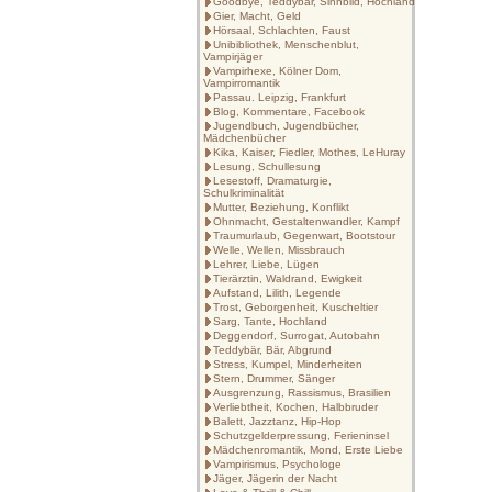
Goodbye, Teddybär, Sinnbild, Hochland
Gier, Macht, Geld
Hörsaal, Schlachten, Faust
Unibibliothek, Menschenblut,
Vampirjäger
Vampirhexe, Kölner Dom,
Vampirromantik
Passau. Leipzig, Frankfurt
Blog, Kommentare, Facebook
Jugendbuch, Jugendbücher,
Mädchenbücher
Kika, Kaiser, Fiedler, Mothes, LeHuray
Lesung, Schullesung
Lesestoff, Dramaturgie,
Schulkriminalität
Mutter, Beziehung, Konflikt
Ohnmacht, Gestaltenwandler, Kampf
Traumurlaub, Gegenwart, Bootstour
Welle, Wellen, Missbrauch
Lehrer, Liebe, Lügen
Tierärztin, Waldrand, Ewigkeit
Aufstand, Lilith, Legende
Trost, Geborgenheit, Kuscheltier
Sarg, Tante, Hochland
Deggendorf, Surrogat, Autobahn
Teddybär, Bär, Abgrund
Stress, Kumpel, Minderheiten
Stern, Drummer, Sänger
Ausgrenzung, Rassismus, Brasilien
Verliebtheit, Kochen, Halbbruder
Balett, Jazztanz, Hip-Hop
Schutzgelderpressung, Ferieninsel
Mädchenromantik, Mond, Erste Liebe
Vampirismus, Psychologe
Jäger, Jägerin der Nacht