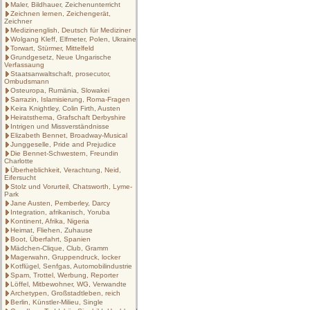
Maler, Bildhauer, Zeichenunterricht
Zeichnen lernen, Zeichengerät,
Zeichner
Medizinenglish, Deutsch für Mediziner
Wolgang Kleff, Elfmeter, Polen, Ukraine
Torwart, Stürmer, Mittelfeld
Grundgesetz, Neue Ungarische
Verfassaung
Staatsanwaltschaft, prosecutor,
Ombudsmann
Osteuropa, Rumänia, Slowakei
Sarrazin, Islamisierung, Roma-Fragen
Keira Knightley, Colin Firth, Austen
Heiratsthema, Grafschaft Derbyshire
Intrigen und Missverständnisse
Elizabeth Bennet, Broadway-Musical
Junggeselle, Pride and Prejudice
Die Bennet-Schwestern, Freundin
Charlotte
Überheblichkeit, Verachtung, Neid,
Eifersucht
Stolz und Vorurteil, Chatsworth, Lyme-
Park
Jane Austen, Pemberley, Darcy
Integration, afrikanisch, Yoruba
Kontinent, Afrika, Nigeria
Heimat, Fliehen, Zuhause
Boot, Überfahrt, Spanien
Mädchen-Clique, Club, Gramm
Magerwahn, Gruppendruck, locker
Kotflügel, Senfgas, Automobilindustrie
Spam, Trottel, Werbung, Reporter
Löffel, Mitbewohner, WG, Verwandte
Archetypen, Großstadtleben, reich
Berlin, Künstler-Milieu, Single