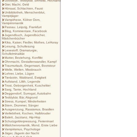
Goodbye, Teddybär, Sinnbild, Hochland
Gier, Macht, Geld
Hörsaal, Schlachten, Faust
Unibibliothek, Menschenblut,
Vampirjäger
Vampirhexe, Kölner Dom,
Vampirromantik
Passau. Leipzig, Frankfurt
Blog, Kommentare, Facebook
Jugendbuch, Jugendbücher,
Mädchenbücher
Kika, Kaiser, Fiedler, Mothes, LeHuray
Lesung, Schullesung
Lesestoff, Dramaturgie,
Schulkriminalität
Mutter, Beziehung, Konflikt
Ohnmacht, Gestaltenwandler, Kampf
Traumurlaub, Gegenwart, Bootstour
Welle, Wellen, Missbrauch
Lehrer, Liebe, Lügen
Tierärztin, Waldrand, Ewigkeit
Aufstand, Lilith, Legende
Trost, Geborgenheit, Kuscheltier
Sarg, Tante, Hochland
Deggendorf, Surrogat, Autobahn
Teddybär, Bär, Abgrund
Stress, Kumpel, Minderheiten
Stern, Drummer, Sänger
Ausgrenzung, Rassismus, Brasilien
Verliebtheit, Kochen, Halbbruder
Balett, Jazztanz, Hip-Hop
Schutzgelderpressung, Ferieninsel
Mädchenromantik, Mond, Erste Liebe
Vampirismus, Psychologe
Jäger, Jägerin der Nacht