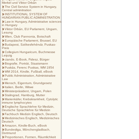
Merkel und Viktor Orbán
The Civil Service System in Hungary,
Central adminitration
INSTITUTIONAL SYSTEM OF
HUNGARIAN PUBLIC ADMINISTRATION
Law in Hungary, Administrative sciences
in Hungary
Viktor Orbán, EU Parlament, Ungarn,
Lesung
Wien, Club Pannonia, Botschaft
Europäische Parlament, Brussel, EU
Budapest, Székesfehérvár, Puskas-
Preis
Collegium Hungaricum, Buchmesse
Leipzig
ciando, E-Book, Fidesz, Bürger
Biografie, Porträt, Staatsmann
Puskás, Ferenc Puskas, WM 1954
WM 2014, Kindle, Fußball, eBook
Public Administration, Administrative
Law
Mensch, Eigentum, Grundgesetz
Italien, Berlin, Witwe
Ministerpräsident, Ungarn, Polen
Stalingrad, Hamburg, Mutter
Marienkäfer, Krebskrankheit, Cytolytic
immune lymphocytes
Englische Sprachlehre für Medizin,
Deutsche Sprachlehre für Medizin
Fachbuch Medizin Englisch, Deutsch
Medizinisches Englisch, Medizinisches
Deutsch
Amazon, Kindle-Buch, eBook
Bundesliga, Mönchengladbach,
Dortmund
Proportionen, Formen, Räumlichkeit