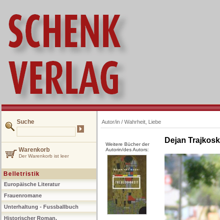
Suche
Autor/in /
Wahrheit, Liebe
Dejan Trajkosk
Weitere Bücher der
Warenkorb
Autorin/des Autors:
Der Warenkorb ist leer
Belletristik
Europäische Literatur
Frauenromane
Unterhaltung - Fussballbuch
Historischer Roman,