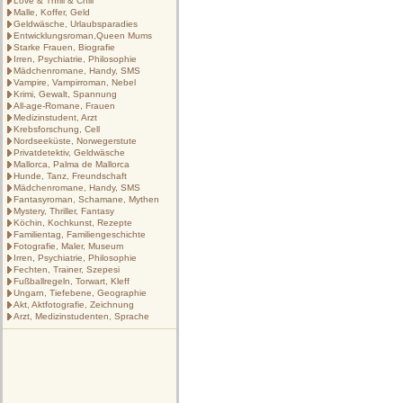
Love & Thrill & Chill
Malle, Koffer, Geld
Geldwäsche, Urlaubsparadies
Entwicklungsroman,Queen Mums
Starke Frauen, Biografie
Irren, Psychiatrie, Philosophie
Mädchenromane, Handy, SMS
Vampire, Vampirroman, Nebel
Krimi, Gewalt, Spannung
All-age-Romane, Frauen
Medizinstudent, Arzt
Krebsforschung, Cell
Nordseeküste, Norwegerstute
Privatdetektiv, Geldwäsche
Mallorca, Palma de Mallorca
Hunde, Tanz, Freundschaft
Mädchenromane, Handy, SMS
Fantasyroman, Schamane, Mythen
Mystery, Thriller, Fantasy
Köchin, Kochkunst, Rezepte
Familientag, Familiengeschichte
Fotografie, Maler, Museum
Irren, Psychiatrie, Philosophie
Fechten, Trainer, Szepesi
Fußballregeln, Torwart, Kleff
Ungarn, Tiefebene, Geographie
Akt, Aktfotografie, Zeichnung
Arzt, Medizinstudenten, Sprache