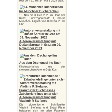
liest vom 21. bis 24. März 2024 statt.
64. Münchner Bücherschau
16. Nov bis 3. Dez 2023 im Haus der
Kunst, Prinzregentenstr. 1, 80538
München Täglich von 8.30 bis 23.00
Uhr.
Autorenveranstaltung mit
Dušan Šarotar in Graz am 09.
November 2023
Aus dem Dschungel ins Buch
Kinderworkshop mit der
slowenischen Autorin Gaja Kos.
Frankfurter Buchmesse /
Zabuberlehrlinge unter sich -
Autorenveranstaltung mit
Vladimir P. Stefanec
Die slowenischen Schrifsteller
Vladimir Štefanec und Evald Flisar
befassen sich mit allen Facetten