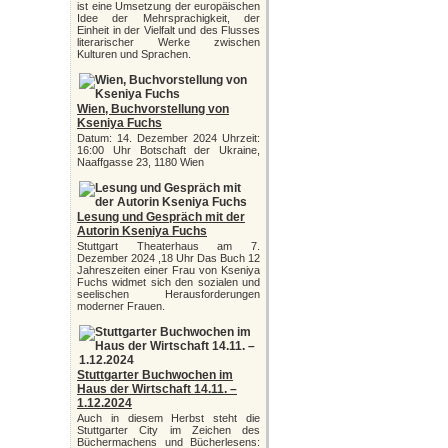
ist eine Umsetzung der europäischen
Idee der Mehrsprachigkeit, der
Einheit in der Vielfalt und des Flusses
literarischer Werke zwischen
Kulturen und Sprachen.
Wien, Buchvorstellung von
Kseniya Fuchs
Datum: 14. Dezember 2024 Uhrzeit:
16:00 Uhr Botschaft der Ukraine,
Naaffgasse 23, 1180 Wien
Lesung und Gespräch mit der
Autorin Kseniya Fuchs
Stuttgart Theaterhaus am 7.
Dezember 2024 ,18 Uhr Das Buch 12
Jahreszeiten einer Frau von Kseniya
Fuchs widmet sich den sozialen und
seelischen Herausforderungen
moderner Frauen.
Stuttgarter Buchwochen im
Haus der Wirtschaft 14.11. –
1.12.2024
Auch in diesem Herbst steht die
Stuttgarter City im Zeichen des
Büchermachens und Bücherlesens: