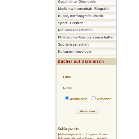
Geschichte, Ökonomie
Medizinwissenschaft, Biografie
Kunst, Aktfotografie, Musik
Sport - Fechten
Naturwissenschaften
Philosophie-Neurowissenschaften
Sportwissenschaft
Kulturanthropologie
Bücher auf Ukrainisch
Email
Name
Abonnieren
Abmelden
Schlagworte
Ministerpräsident, Ungarn, Polen
Angela Merkel in Ungarn, Angela