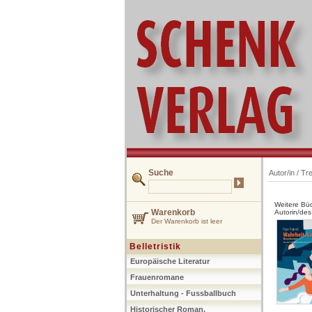
Suche
Autor/in /
Tre
Weitere Bü
Warenkorb
Autorin/des
Der Warenkorb ist leer
Belletristik
Europäische Literatur
Frauenromane
Unterhaltung - Fussballbuch
Historischer Roman,