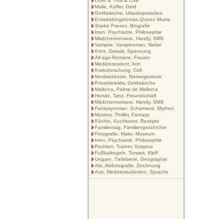
Love & Thrill & Chill
Malle, Koffer, Geld
Geldwäsche, Urlaubsparadies
Entwicklungsroman,Queen Mums
Starke Frauen, Biografie
Irren, Psychiatrie, Philosophie
Mädchenromane, Handy, SMS
Vampire, Vampirroman, Nebel
Krimi, Gewalt, Spannung
All-age-Romane, Frauen
Medizinstudent, Arzt
Krebsforschung, Cell
Nordseeküste, Norwegerstute
Privatdetektiv, Geldwäsche
Mallorca, Palma de Mallorca
Hunde, Tanz, Freundschaft
Mädchenromane, Handy, SMS
Fantasyroman, Schamane, Mythen
Mystery, Thriller, Fantasy
Köchin, Kochkunst, Rezepte
Familientag, Familiengeschichte
Fotografie, Maler, Museum
Irren, Psychiatrie, Philosophie
Fechten, Trainer, Szepesi
Fußballregeln, Torwart, Kleff
Ungarn, Tiefebene, Geographie
Akt, Aktfotografie, Zeichnung
Arzt, Medizinstudenten, Sprache