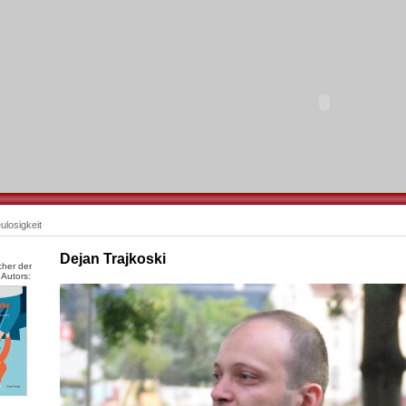
ulosigkeit
Dejan Trajkoski
cher der
 Autors: