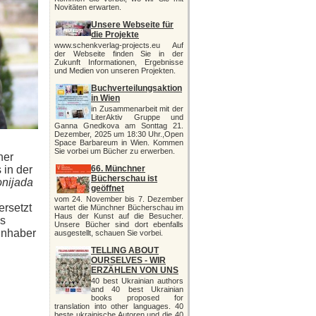
Novitäten erwarten.
Unsere Webseite für
die Projekte
www.schenkverlag-projects.eu Auf
der Webseite finden Sie in der
Zukunft Informationen, Ergebnisse
und Medien von unseren Projekten.
Buchverteilungsaktion
in Wien
in Zusammenarbeit mit der
LiterAktiv Gruppe und
Ganna Gnedkova am Sonttag 21.
Dezember, 2025 um 18:30 Uhr.,Open
Space Barbareum in Wien. Kommen
Sie vorbei um Bücher zu erwerben.
her
 in der
66. Münchner
Bücherschau ist
nijada
geöffnet
vom 24. November bis 7. Dezember
ersetzt
wartet die Münchner Bücherschau im
Haus der Kunst auf die Besucher.
es
Unsere Bücher sind dort ebenfalls
Inhaber
ausgestellt, schauen Sie vorbei.
TELLING ABOUT
OURSELVES - WIR
ERZÄHLEN VON UNS
40 best Ukrainian authors
and 40 best Ukrainian
books proposed for
translation into other languages. 40
beste ukrainische Autoren und die 40