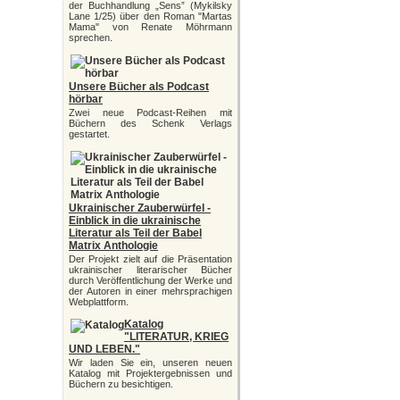
der Buchhandlung „Sens” (Mykilsky
Lane 1/25) über den Roman "Martas
Mama" von Renate Möhrmann
sprechen.
Unsere Bücher als Podcast
hörbar
Zwei neue Podcast-Reihen mit
Büchern des Schenk Verlags
gestartet.
Ukrainischer Zauberwürfel -
Einblick in die ukrainische
Literatur als Teil der Babel
Matrix Anthologie
Der Projekt zielt auf die Präsentation
ukrainischer literarischer Bücher
durch Veröffentlichung der Werke und
der Autoren in einer mehrsprachigen
Webplattform.
Katalog
"LITERATUR, KRIEG
UND LEBEN."
Wir laden Sie ein, unseren neuen
Katalog mit Projektergebnissen und
Büchern zu besichtigen.