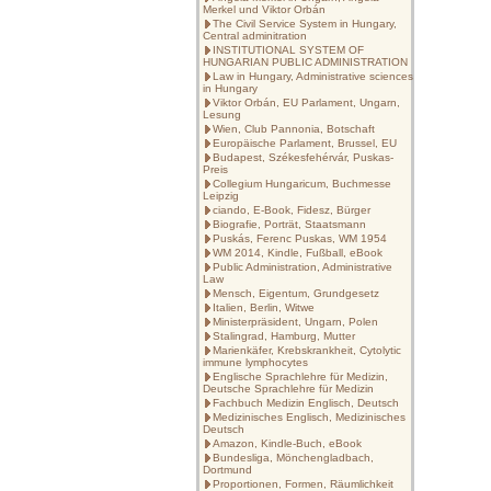
Merkel und Viktor Orbán
The Civil Service System in Hungary,
Central adminitration
INSTITUTIONAL SYSTEM OF
HUNGARIAN PUBLIC ADMINISTRATION
Law in Hungary, Administrative sciences
in Hungary
Viktor Orbán, EU Parlament, Ungarn,
Lesung
Wien, Club Pannonia, Botschaft
Europäische Parlament, Brussel, EU
Budapest, Székesfehérvár, Puskas-
Preis
Collegium Hungaricum, Buchmesse
Leipzig
ciando, E-Book, Fidesz, Bürger
Biografie, Porträt, Staatsmann
Puskás, Ferenc Puskas, WM 1954
WM 2014, Kindle, Fußball, eBook
Public Administration, Administrative
Law
Mensch, Eigentum, Grundgesetz
Italien, Berlin, Witwe
Ministerpräsident, Ungarn, Polen
Stalingrad, Hamburg, Mutter
Marienkäfer, Krebskrankheit, Cytolytic
immune lymphocytes
Englische Sprachlehre für Medizin,
Deutsche Sprachlehre für Medizin
Fachbuch Medizin Englisch, Deutsch
Medizinisches Englisch, Medizinisches
Deutsch
Amazon, Kindle-Buch, eBook
Bundesliga, Mönchengladbach,
Dortmund
Proportionen, Formen, Räumlichkeit