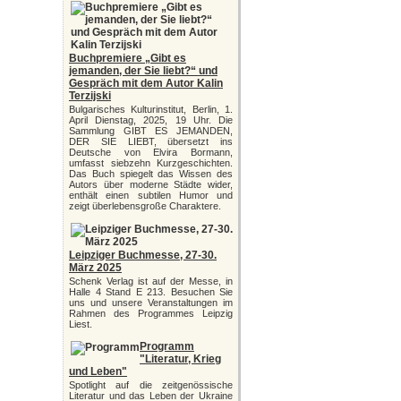
Buchpremiere „Gibt es
jemanden, der Sie liebt?“ und
Gespräch mit dem Autor Kalin
Terzijski
Bulgarisches Kulturinstitut, Berlin, 1.
April Dienstag, 2025, 19 Uhr. Die
Sammlung GIBT ES JEMANDEN,
DER SIE LIEBT, übersetzt ins
Deutsche von Elvira Bormann,
umfasst siebzehn Kurzgeschichten.
Das Buch spiegelt das Wissen des
Autors über moderne Städte wider,
enthält einen subtilen Humor und
zeigt überlebensgroße Charaktere.
Leipziger Buchmesse, 27-30.
März 2025
Schenk Verlag ist auf der Messe, in
Halle 4 Stand E 213. Besuchen Sie
uns und unsere Veranstaltungen im
Rahmen des Programmes Leipzig
Liest.
Programm
"Literatur, Krieg
und Leben"
Spotlight auf die zeitgenössische
Literatur und das Leben der Ukraine