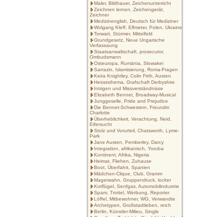
Maler, Bildhauer, Zeichenunterricht
Zeichnen lernen, Zeichengerät,
Zeichner
Medizinenglish, Deutsch für Mediziner
Wolgang Kleff, Elfmeter, Polen, Ukraine
Torwart, Stürmer, Mittelfeld
Grundgesetz, Neue Ungarische
Verfassaung
Staatsanwaltschaft, prosecutor,
Ombudsmann
Osteuropa, Rumänia, Slowakei
Sarrazin, Islamisierung, Roma-Fragen
Keira Knightley, Colin Firth, Austen
Heiratsthema, Grafschaft Derbyshire
Intrigen und Missverständnisse
Elizabeth Bennet, Broadway-Musical
Junggeselle, Pride and Prejudice
Die Bennet-Schwestern, Freundin
Charlotte
Überheblichkeit, Verachtung, Neid,
Eifersucht
Stolz und Vorurteil, Chatsworth, Lyme-
Park
Jane Austen, Pemberley, Darcy
Integration, afrikanisch, Yoruba
Kontinent, Afrika, Nigeria
Heimat, Fliehen, Zuhause
Boot, Überfahrt, Spanien
Mädchen-Clique, Club, Gramm
Magerwahn, Gruppendruck, locker
Kotflügel, Senfgas, Automobilindustrie
Spam, Trottel, Werbung, Reporter
Löffel, Mitbewohner, WG, Verwandte
Archetypen, Großstadtleben, reich
Berlin, Künstler-Milieu, Single