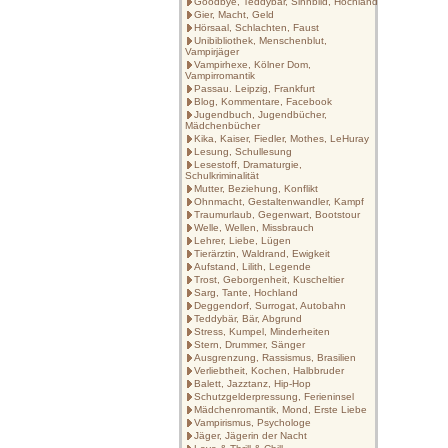
Goodbye, Teddybär, Sinnbild, Hochland
Gier, Macht, Geld
Hörsaal, Schlachten, Faust
Unibibliothek, Menschenblut,
Vampirjäger
Vampirhexe, Kölner Dom,
Vampirromantik
Passau. Leipzig, Frankfurt
Blog, Kommentare, Facebook
Jugendbuch, Jugendbücher,
Mädchenbücher
Kika, Kaiser, Fiedler, Mothes, LeHuray
Lesung, Schullesung
Lesestoff, Dramaturgie,
Schulkriminalität
Mutter, Beziehung, Konflikt
Ohnmacht, Gestaltenwandler, Kampf
Traumurlaub, Gegenwart, Bootstour
Welle, Wellen, Missbrauch
Lehrer, Liebe, Lügen
Tierärztin, Waldrand, Ewigkeit
Aufstand, Lilith, Legende
Trost, Geborgenheit, Kuscheltier
Sarg, Tante, Hochland
Deggendorf, Surrogat, Autobahn
Teddybär, Bär, Abgrund
Stress, Kumpel, Minderheiten
Stern, Drummer, Sänger
Ausgrenzung, Rassismus, Brasilien
Verliebtheit, Kochen, Halbbruder
Balett, Jazztanz, Hip-Hop
Schutzgelderpressung, Ferieninsel
Mädchenromantik, Mond, Erste Liebe
Vampirismus, Psychologe
Jäger, Jägerin der Nacht