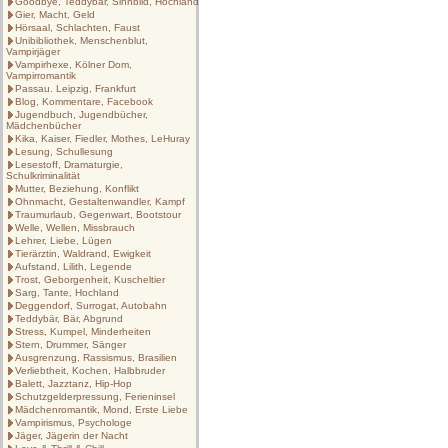
Goodbye, Teddybär, Sinnbild, Hochland
Gier, Macht, Geld
Hörsaal, Schlachten, Faust
Unibibliothek, Menschenblut,
Vampirjäger
Vampirhexe, Kölner Dom,
Vampirromantik
Passau. Leipzig, Frankfurt
Blog, Kommentare, Facebook
Jugendbuch, Jugendbücher,
Mädchenbücher
Kika, Kaiser, Fiedler, Mothes, LeHuray
Lesung, Schullesung
Lesestoff, Dramaturgie,
Schulkriminalität
Mutter, Beziehung, Konflikt
Ohnmacht, Gestaltenwandler, Kampf
Traumurlaub, Gegenwart, Bootstour
Welle, Wellen, Missbrauch
Lehrer, Liebe, Lügen
Tierärztin, Waldrand, Ewigkeit
Aufstand, Lilith, Legende
Trost, Geborgenheit, Kuscheltier
Sarg, Tante, Hochland
Deggendorf, Surrogat, Autobahn
Teddybär, Bär, Abgrund
Stress, Kumpel, Minderheiten
Stern, Drummer, Sänger
Ausgrenzung, Rassismus, Brasilien
Verliebtheit, Kochen, Halbbruder
Balett, Jazztanz, Hip-Hop
Schutzgelderpressung, Ferieninsel
Mädchenromantik, Mond, Erste Liebe
Vampirismus, Psychologe
Jäger, Jägerin der Nacht