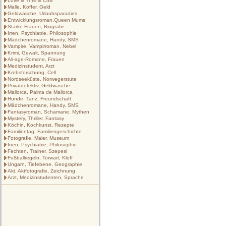
Love & Thrill & Chill
Malle, Koffer, Geld
Geldwäsche, Urlaubsparadies
Entwicklungsroman,Queen Mums
Starke Frauen, Biografie
Irren, Psychiatrie, Philosophie
Mädchenromane, Handy, SMS
Vampire, Vampirroman, Nebel
Krimi, Gewalt, Spannung
All-age-Romane, Frauen
Medizinstudent, Arzt
Krebsforschung, Cell
Nordseeküste, Norwegerstute
Privatdetektiv, Geldwäsche
Mallorca, Palma de Mallorca
Hunde, Tanz, Freundschaft
Mädchenromane, Handy, SMS
Fantasyroman, Schamane, Mythen
Mystery, Thriller, Fantasy
Köchin, Kochkunst, Rezepte
Familientag, Familiengeschichte
Fotografie, Maler, Museum
Irren, Psychiatrie, Philosophie
Fechten, Trainer, Szepesi
Fußballregeln, Torwart, Kleff
Ungarn, Tiefebene, Geographie
Akt, Aktfotografie, Zeichnung
Arzt, Medizinstudenten, Sprache