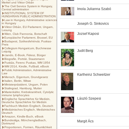
Merkel und Viktor Orbán
The Civil Service System in Hungary,
Imola Julianna Szabó
Central adminitration
INSTITUTIONAL SYSTEM OF
HUNGARIAN PUBLIC ADMINISTRATION
Law in Hungary, Administrative sciences
in Hungary
Joseph G. Sinkovics
Viktor Orbán, EU Parlament, Ungarn,
Lesung
Jozsef Kaposi
Wien, Club Pannonia, Botschaft
Europäische Parlament, Brussel, EU
Budapest, Székesfehérvár, Puskas-
Preis
Collegium Hungaricum, Buchmesse
Judit Berg
Leipzig
ciando, E-Book, Fidesz, Bürger
Biografie, Porträt, Staatsmann
Puskás, Ferenc Puskas, WM 1954
WM 2014, Kindle, Fußball, eBook
Public Administration, Administrative
Law
Karlheinz Schweitzer
Mensch, Eigentum, Grundgesetz
Italien, Berlin, Witwe
Ministerpräsident, Ungarn, Polen
Stalingrad, Hamburg, Mutter
Marienkäfer, Krebskrankheit, Cytolytic
immune lymphocytes
László Szepesi
Englische Sprachlehre für Medizin,
Deutsche Sprachlehre für Medizin
Fachbuch Medizin Englisch, Deutsch
Medizinisches Englisch, Medizinisches
Deutsch
Amazon, Kindle-Buch, eBook
Bundesliga, Mönchengladbach,
Margit Ács
Dortmund
Proportionen, Formen, Räumlichkeit