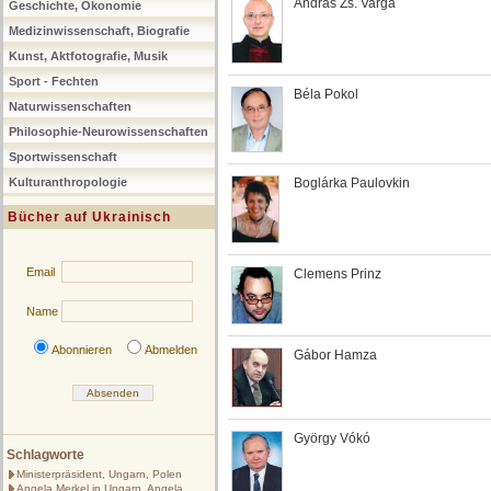
András Zs. Varga
Geschichte, Ökonomie
Medizinwissenschaft, Biografie
Kunst, Aktfotografie, Musik
Sport - Fechten
Béla Pokol
Naturwissenschaften
Philosophie-Neurowissenschaften
Sportwissenschaft
Kulturanthropologie
Boglárka Paulovkin
Bücher auf Ukrainisch
Email
Clemens Prinz
Name
Abonnieren
Abmelden
Gábor Hamza
György Vókó
Schlagworte
Ministerpräsident, Ungarn, Polen
Angela Merkel in Ungarn, Angela