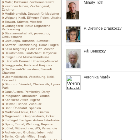
Maler, Bildhauer, Zeichenunterricht
Mihály Tóth
Zeichnen lernen, Zeichengerät,
Zeichner
Medizinenglish, Deutsch für Mediziner
Wolgang Kleff, Elfmeter, Polen, Ukraine
Torwart, Stürmer, Mittelfeld
Grundgesetz, Neue Ungarische
P. Dietlinde Draskóczy
Verfassaung
Staatsanwaltschaft, prosecutor,
Ombudsmann
Osteuropa, Rumänia, Slowakei
Sarrazin, Islamisierung, Roma-Fragen
Keira Knightley, Colin Firth, Austen
Pál Beluszky
Heiratsthema, Grafschaft Derbyshire
Intrigen und Missverständnisse
Elizabeth Bennet, Broadway-Musical
Junggeselle, Pride and Prejudice
Die Bennet-Schwestern, Freundin
Charlotte
Überheblichkeit, Verachtung, Neid,
Veronika Marék
Eifersucht
Stolz und Vorurteil, Chatsworth, Lyme-
Park
Jane Austen, Pemberley, Darcy
Integration, afrikanisch, Yoruba
Kontinent, Afrika, Nigeria
Heimat, Fliehen, Zuhause
Boot, Überfahrt, Spanien
Mädchen-Clique, Club, Gramm
Magerwahn, Gruppendruck, locker
Kotflügel, Senfgas, Automobilindustrie
Spam, Trottel, Werbung, Reporter
Löffel, Mitbewohner, WG, Verwandte
Archetypen, Großstadtleben, reich
Berlin, Künstler-Milieu, Single