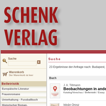
Suche
Suche
23 Ergebnisse der Anfrage nach: Budapest,
Warenkorb
Der Warenkorb ist leer
Buch
Belletristik
J. A. Tillmann
Beobachtungen in ande
Europäische Literatur
Katalog/Vorschau
/
Belletristik
/
Essay
Frauenromane
Unterhaltung - Fussballbuch
István Orosz
Historischer Roman,