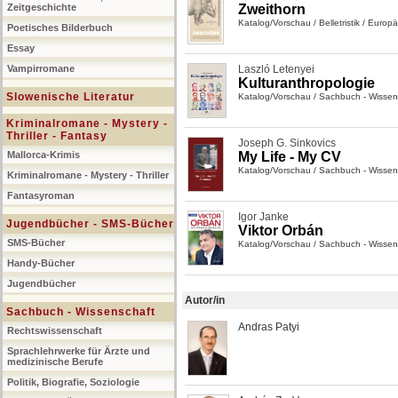
Zeitgeschichte
Zweithorn
Katalog/Vorschau
/
Belletristik
/
Europäi
Poetisches Bilderbuch
Essay
Vampirromane
Laszló Letenyei
Kulturanthropologie
Slowenische Literatur
Katalog/Vorschau
/
Sachbuch - Wissen
Kriminalromane - Mystery -
Thriller - Fantasy
Joseph G. Sinkovics
Mallorca-Krimis
My Life - My CV
Katalog/Vorschau
/
Sachbuch - Wissen
Kriminalromane - Mystery - Thriller
Fantasyroman
Igor Janke
Jugendbücher - SMS-Bücher
Viktor Orbán
SMS-Bücher
Katalog/Vorschau
/
Sachbuch - Wissen
Handy-Bücher
Jugendbücher
Autor/in
Sachbuch - Wissenschaft
Andras Patyi
Rechtswissenschaft
Sprachlehrwerke für Ärzte und
medizinische Berufe
Politik, Biografie, Soziologie