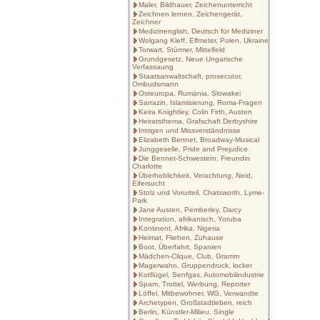
Maler, Bildhauer, Zeichenunterricht
Zeichnen lernen, Zeichengerät,
Zeichner
Medizinenglish, Deutsch für Mediziner
Wolgang Kleff, Elfmeter, Polen, Ukraine
Torwart, Stürmer, Mittelfeld
Grundgesetz, Neue Ungarische
Verfassaung
Staatsanwaltschaft, prosecutor,
Ombudsmann
Osteuropa, Rumänia, Slowakei
Sarrazin, Islamisierung, Roma-Fragen
Keira Knightley, Colin Firth, Austen
Heiratsthema, Grafschaft Derbyshire
Intrigen und Missverständnisse
Elizabeth Bennet, Broadway-Musical
Junggeselle, Pride and Prejudice
Die Bennet-Schwestern, Freundin
Charlotte
Überheblichkeit, Verachtung, Neid,
Eifersucht
Stolz und Vorurteil, Chatsworth, Lyme-
Park
Jane Austen, Pemberley, Darcy
Integration, afrikanisch, Yoruba
Kontinent, Afrika, Nigeria
Heimat, Fliehen, Zuhause
Boot, Überfahrt, Spanien
Mädchen-Clique, Club, Gramm
Magerwahn, Gruppendruck, locker
Kotflügel, Senfgas, Automobilindustrie
Spam, Trottel, Werbung, Reporter
Löffel, Mitbewohner, WG, Verwandte
Archetypen, Großstadtleben, reich
Berlin, Künstler-Milieu, Single