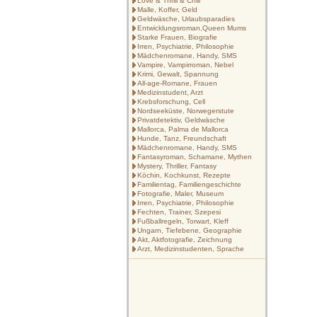
Love & Thrill & Chill
Malle, Koffer, Geld
Geldwäsche, Urlaubsparadies
Entwicklungsroman,Queen Mums
Starke Frauen, Biografie
Irren, Psychiatrie, Philosophie
Mädchenromane, Handy, SMS
Vampire, Vampirroman, Nebel
Krimi, Gewalt, Spannung
All-age-Romane, Frauen
Medizinstudent, Arzt
Krebsforschung, Cell
Nordseeküste, Norwegerstute
Privatdetektiv, Geldwäsche
Mallorca, Palma de Mallorca
Hunde, Tanz, Freundschaft
Mädchenromane, Handy, SMS
Fantasyroman, Schamane, Mythen
Mystery, Thriller, Fantasy
Köchin, Kochkunst, Rezepte
Familientag, Familiengeschichte
Fotografie, Maler, Museum
Irren, Psychiatrie, Philosophie
Fechten, Trainer, Szepesi
Fußballregeln, Torwart, Kleff
Ungarn, Tiefebene, Geographie
Akt, Aktfotografie, Zeichnung
Arzt, Medizinstudenten, Sprache