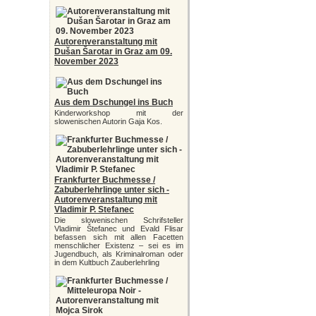
Autorenveranstaltung mit
Dušan Šarotar in Graz am 09.
November 2023
Aus dem Dschungel ins Buch
Kinderworkshop mit der
slowenischen Autorin Gaja Kos.
Frankfurter Buchmesse /
Zabuberlehrlinge unter sich -
Autorenveranstaltung mit
Vladimir P. Stefanec
Die slowenischen Schrifsteller
Vladimir Štefanec und Evald Flisar
befassen sich mit allen Facetten
menschlicher Existenz – sei es im
Jugendbuch, als Kriminalroman oder
in dem Kultbuch Zauberlehrling