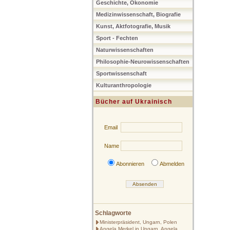
Geschichte, Ökonomie
Medizinwissenschaft, Biografie
Kunst, Aktfotografie, Musik
Sport - Fechten
Naturwissenschaften
Philosophie-Neurowissenschaften
Sportwissenschaft
Kulturanthropologie
Bücher auf Ukrainisch
Email
Name
Abonnieren
Abmelden
Schlagworte
Ministerpräsident, Ungarn, Polen
Angela Merkel in Ungarn, Angela