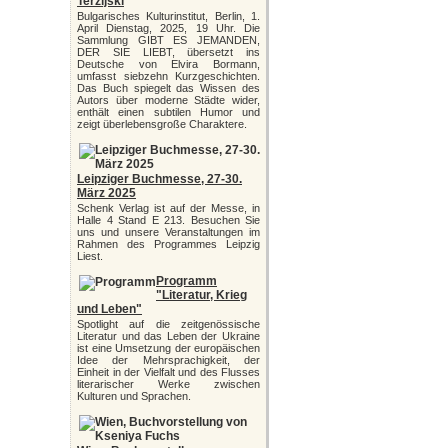
Terzijski
Bulgarisches Kulturinstitut, Berlin, 1.
April Dienstag, 2025, 19 Uhr. Die
Sammlung GIBT ES JEMANDEN,
DER SIE LIEBT, übersetzt ins
Deutsche von Elvira Bormann,
umfasst siebzehn Kurzgeschichten.
Das Buch spiegelt das Wissen des
Autors über moderne Städte wider,
enthält einen subtilen Humor und
zeigt überlebensgroße Charaktere.
Leipziger Buchmesse, 27-30.
März 2025
Schenk Verlag ist auf der Messe, in
Halle 4 Stand E 213. Besuchen Sie
uns und unsere Veranstaltungen im
Rahmen des Programmes Leipzig
Liest.
Programm
"Literatur, Krieg
und Leben"
Spotlight auf die zeitgenössische
Literatur und das Leben der Ukraine
ist eine Umsetzung der europäischen
Idee der Mehrsprachigkeit, der
Einheit in der Vielfalt und des Flusses
literarischer Werke zwischen
Kulturen und Sprachen.