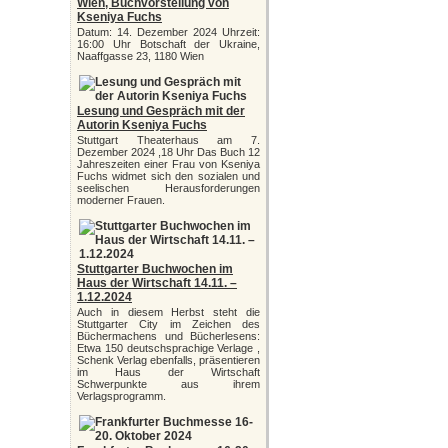
Wien, Buchvorstellung von
Kseniya Fuchs
Datum: 14. Dezember 2024 Uhrzeit:
16:00 Uhr Botschaft der Ukraine,
Naaffgasse 23, 1180 Wien
Lesung und Gespräch mit der
Autorin Kseniya Fuchs
Stuttgart Theaterhaus am 7.
Dezember 2024 ,18 Uhr Das Buch 12
Jahreszeiten einer Frau von Kseniya
Fuchs widmet sich den sozialen und
seelischen Herausforderungen
moderner Frauen.
Stuttgarter Buchwochen im
Haus der Wirtschaft 14.11. –
1.12.2024
Auch in diesem Herbst steht die
Stuttgarter City im Zeichen des
Büchermachens und Bücherlesens:
Etwa 150 deutschsprachige Verlage ,
Schenk Verlag ebenfalls, präsentieren
im Haus der Wirtschaft
Schwerpunkte aus ihrem
Verlagsprogramm.