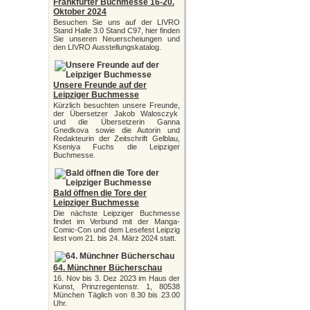
Frankfurter Buchmesse 16-20.
Oktober 2024
Besuchen Sie uns auf der LIVRO
Stand Halle 3.0 Stand C97, hier finden
Sie unseren Neuerscheiungen und
den LIVRO Ausstellungskatalog.
Unsere Freunde auf der
Leipziger Buchmesse
Kürzlich besuchten unsere Freunde,
der Übersetzer Jakob Walosczyk
und die Übersetzerin Ganna
Gnedkova sowie die Autorin und
Redakteurin der Zeitschrift Gelblau,
Kseniya Fuchs die Leipziger
Buchmesse.
Bald öffnen die Tore der
Leipziger Buchmesse
Die nächste Leipziger Buchmesse
findet im Verbund mit der Manga-
Comic-Con und dem Lesefest Leipzig
liest vom 21. bis 24. März 2024 statt.
64. Münchner Bücherschau
16. Nov bis 3. Dez 2023 im Haus der
Kunst, Prinzregentenstr. 1, 80538
München Täglich von 8.30 bis 23.00
Uhr.