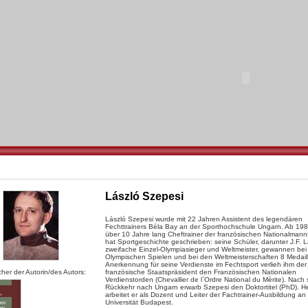
László Szepesi
László Szepesi wurde mit 22 Jahren Assistent des legendären
Fechttrainers Béla Bay an der Sporthochschule Ungarn. Ab 198
über 10 Jahre lang Cheftrainer der französischen Nationalmann
hat Sportgeschichte geschrieben: seine Schüler, darunter J.F. 
zweifache Einzel-Olympiasieger und Weltmeister, gewannen bei
Olympischen Spielen und bei den Weltmeisterschaften 8 Medaill
Anerkennung für seine Verdienste im Fechtsport verlieh ihm der
her der Autorin/des Autors:
französische Staatspräsident den Französischen Nationalen
Verdienstorden (Chevallier de l`Ordre National du Mèrite). Nach 
Rückkehr nach Ungarn erwarb Szepesi den Doktortitel (PhD). H
arbeitet er als Dozent und Leiter der Fachtrainer-Ausbildung an
Universität Budapest.