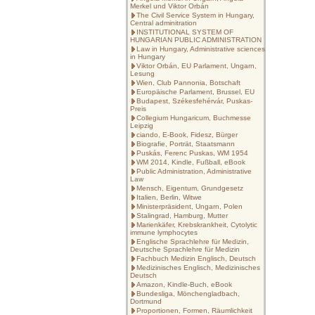
Merkel und Viktor Orbán
The Civil Service System in Hungary,
Central adminitration
INSTITUTIONAL SYSTEM OF
HUNGARIAN PUBLIC ADMINISTRATION
Law in Hungary, Administrative sciences
in Hungary
Viktor Orbán, EU Parlament, Ungarn,
Lesung
Wien, Club Pannonia, Botschaft
Europäische Parlament, Brussel, EU
Budapest, Székesfehérvár, Puskas-
Preis
Collegium Hungaricum, Buchmesse
Leipzig
ciando, E-Book, Fidesz, Bürger
Biografie, Porträt, Staatsmann
Puskás, Ferenc Puskas, WM 1954
WM 2014, Kindle, Fußball, eBook
Public Administration, Administrative
Law
Mensch, Eigentum, Grundgesetz
Italien, Berlin, Witwe
Ministerpräsident, Ungarn, Polen
Stalingrad, Hamburg, Mutter
Marienkäfer, Krebskrankheit, Cytolytic
immune lymphocytes
Englische Sprachlehre für Medizin,
Deutsche Sprachlehre für Medizin
Fachbuch Medizin Englisch, Deutsch
Medizinisches Englisch, Medizinisches
Deutsch
Amazon, Kindle-Buch, eBook
Bundesliga, Mönchengladbach,
Dortmund
Proportionen, Formen, Räumlichkeit