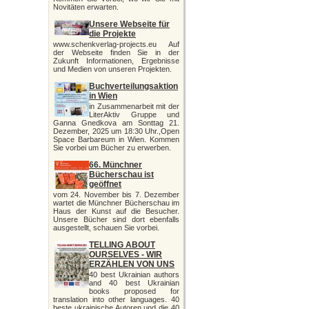
Novitäten erwarten.
Unsere Webseite für
die Projekte
www.schenkverlag-projects.eu Auf
der Webseite finden Sie in der
Zukunft Informationen, Ergebnisse
und Medien von unseren Projekten.
Buchverteilungsaktion
in Wien
in Zusammenarbeit mit der
LiterAktiv Gruppe und
Ganna Gnedkova am Sonttag 21.
Dezember, 2025 um 18:30 Uhr.,Open
Space Barbareum in Wien. Kommen
Sie vorbei um Bücher zu erwerben.
66. Münchner
Bücherschau ist
geöffnet
vom 24. November bis 7. Dezember
wartet die Münchner Bücherschau im
Haus der Kunst auf die Besucher.
Unsere Bücher sind dort ebenfalls
ausgestellt, schauen Sie vorbei.
TELLING ABOUT
OURSELVES - WIR
ERZÄHLEN VON UNS
40 best Ukrainian authors
and 40 best Ukrainian
books proposed for
translation into other languages. 40
beste ukrainische Autoren und die 40