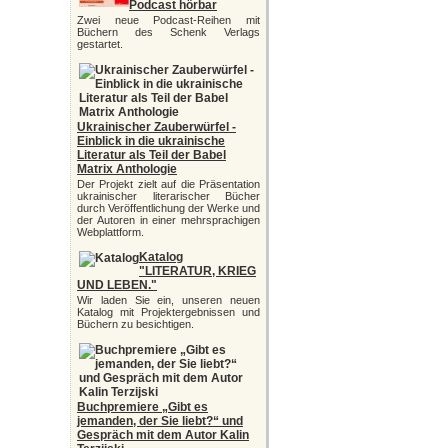
Podcast hörbar
Zwei neue Podcast-Reihen mit
Büchern des Schenk Verlags
gestartet.
Ukrainischer Zauberwürfel -
Einblick in die ukrainische
Literatur als Teil der Babel
Matrix Anthologie
Der Projekt zielt auf die Präsentation
ukrainischer literarischer Bücher
durch Veröffentlichung der Werke und
der Autoren in einer mehrsprachigen
Webplattform.
Katalog
"LITERATUR, KRIEG
UND LEBEN."
Wir laden Sie ein, unseren neuen
Katalog mit Projektergebnissen und
Büchern zu besichtigen.
Buchpremiere „Gibt es
jemanden, der Sie liebt?“ und
Gespräch mit dem Autor Kalin