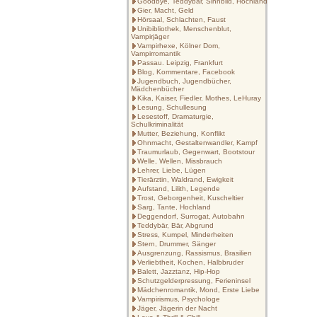
Goodbye, Teddybär, Sinnbild, Hochland
Gier, Macht, Geld
Hörsaal, Schlachten, Faust
Unibibliothek, Menschenblut,
Vampirjäger
Vampirhexe, Kölner Dom,
Vampirromantik
Passau. Leipzig, Frankfurt
Blog, Kommentare, Facebook
Jugendbuch, Jugendbücher,
Mädchenbücher
Kika, Kaiser, Fiedler, Mothes, LeHuray
Lesung, Schullesung
Lesestoff, Dramaturgie,
Schulkriminalität
Mutter, Beziehung, Konflikt
Ohnmacht, Gestaltenwandler, Kampf
Traumurlaub, Gegenwart, Bootstour
Welle, Wellen, Missbrauch
Lehrer, Liebe, Lügen
Tierärztin, Waldrand, Ewigkeit
Aufstand, Lilith, Legende
Trost, Geborgenheit, Kuscheltier
Sarg, Tante, Hochland
Deggendorf, Surrogat, Autobahn
Teddybär, Bär, Abgrund
Stress, Kumpel, Minderheiten
Stern, Drummer, Sänger
Ausgrenzung, Rassismus, Brasilien
Verliebtheit, Kochen, Halbbruder
Balett, Jazztanz, Hip-Hop
Schutzgelderpressung, Ferieninsel
Mädchenromantik, Mond, Erste Liebe
Vampirismus, Psychologe
Jäger, Jägerin der Nacht