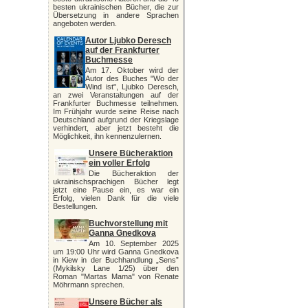
besten ukrainischen Bücher, die zur
Übersetzung in andere Sprachen
angeboten werden.
Autor Ljubko Deresch
auf der Frankfurter
Buchmesse
Am 17. Oktober wird der
Autor des Buches "Wo der
Wind ist", Ljubko Deresch,
an zwei Veranstaltungen auf der
Frankfurter Buchmesse teilnehmen.
Im Frühjahr wurde seine Reise nach
Deutschland aufgrund der Kriegslage
verhindert, aber jetzt besteht die
Möglichkeit, ihn kennenzulernen.
Unsere Bücheraktion
ein voller Erfolg
Die Bücheraktion der
ukrainischsprachigen Bücher legt
jetzt eine Pause ein, es war ein
Erfolg, vielen Dank für die viele
Bestellungen.
Buchvorstellung mit
Ganna Gnedkova
Am 10. September 2025
um 19:00 Uhr wird Ganna Gnedkova
in Kiew in der Buchhandlung „Sens”
(Mykilsky Lane 1/25) über den
Roman "Martas Mama" von Renate
Möhrmann sprechen.
Unsere Bücher als