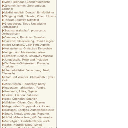
Maler, Bildhauer, Zeichenunterricht
Zeichnen lernen, Zeichengerät,
Zeichner
Medizinenglish, Deutsch für Mediziner
Wolgang Kleff, Elfmeter, Polen, Ukraine
Torwart, Stürmer, Mittelfeld
Grundgesetz, Neue Ungarische
Verfassaung
Staatsanwaltschaft, prosecutor,
Ombudsmann
Osteuropa, Rumänia, Slowakei
Sarrazin, Islamisierung, Roma-Fragen
Keira Knightley, Colin Firth, Austen
Heiratsthema, Grafschaft Derbyshire
Intrigen und Missverständnisse
Elizabeth Bennet, Broadway-Musical
Junggeselle, Pride and Prejudice
Die Bennet-Schwestern, Freundin
Charlotte
Überheblichkeit, Verachtung, Neid,
Eifersucht
Stolz und Vorurteil, Chatsworth, Lyme-
Park
Jane Austen, Pemberley, Darcy
Integration, afrikanisch, Yoruba
Kontinent, Afrika, Nigeria
Heimat, Fliehen, Zuhause
Boot, Überfahrt, Spanien
Mädchen-Clique, Club, Gramm
Magerwahn, Gruppendruck, locker
Kotflügel, Senfgas, Automobilindustrie
Spam, Trottel, Werbung, Reporter
Löffel, Mitbewohner, WG, Verwandte
Archetypen, Großstadtleben, reich
Berlin, Künstler-Milieu, Single