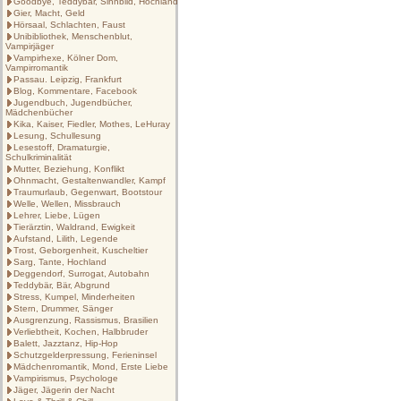
Goodbye, Teddybär, Sinnbild, Hochland
Gier, Macht, Geld
Hörsaal, Schlachten, Faust
Unibibliothek, Menschenblut,
Vampirjäger
Vampirhexe, Kölner Dom,
Vampirromantik
Passau. Leipzig, Frankfurt
Blog, Kommentare, Facebook
Jugendbuch, Jugendbücher,
Mädchenbücher
Kika, Kaiser, Fiedler, Mothes, LeHuray
Lesung, Schullesung
Lesestoff, Dramaturgie,
Schulkriminalität
Mutter, Beziehung, Konflikt
Ohnmacht, Gestaltenwandler, Kampf
Traumurlaub, Gegenwart, Bootstour
Welle, Wellen, Missbrauch
Lehrer, Liebe, Lügen
Tierärztin, Waldrand, Ewigkeit
Aufstand, Lilith, Legende
Trost, Geborgenheit, Kuscheltier
Sarg, Tante, Hochland
Deggendorf, Surrogat, Autobahn
Teddybär, Bär, Abgrund
Stress, Kumpel, Minderheiten
Stern, Drummer, Sänger
Ausgrenzung, Rassismus, Brasilien
Verliebtheit, Kochen, Halbbruder
Balett, Jazztanz, Hip-Hop
Schutzgelderpressung, Ferieninsel
Mädchenromantik, Mond, Erste Liebe
Vampirismus, Psychologe
Jäger, Jägerin der Nacht