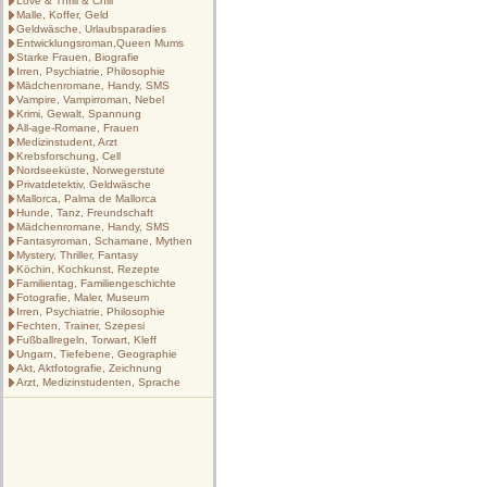
Love & Thrill & Chill
Malle, Koffer, Geld
Geldwäsche, Urlaubsparadies
Entwicklungsroman,Queen Mums
Starke Frauen, Biografie
Irren, Psychiatrie, Philosophie
Mädchenromane, Handy, SMS
Vampire, Vampirroman, Nebel
Krimi, Gewalt, Spannung
All-age-Romane, Frauen
Medizinstudent, Arzt
Krebsforschung, Cell
Nordseeküste, Norwegerstute
Privatdetektiv, Geldwäsche
Mallorca, Palma de Mallorca
Hunde, Tanz, Freundschaft
Mädchenromane, Handy, SMS
Fantasyroman, Schamane, Mythen
Mystery, Thriller, Fantasy
Köchin, Kochkunst, Rezepte
Familientag, Familiengeschichte
Fotografie, Maler, Museum
Irren, Psychiatrie, Philosophie
Fechten, Trainer, Szepesi
Fußballregeln, Torwart, Kleff
Ungarn, Tiefebene, Geographie
Akt, Aktfotografie, Zeichnung
Arzt, Medizinstudenten, Sprache