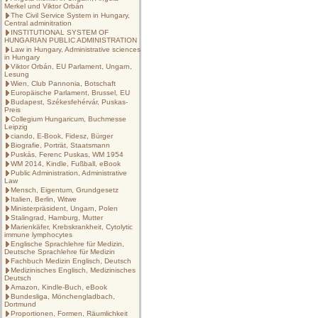
Merkel und Viktor Orbán
The Civil Service System in Hungary,
Central adminitration
INSTITUTIONAL SYSTEM OF
HUNGARIAN PUBLIC ADMINISTRATION
Law in Hungary, Administrative sciences
in Hungary
Viktor Orbán, EU Parlament, Ungarn,
Lesung
Wien, Club Pannonia, Botschaft
Europäische Parlament, Brussel, EU
Budapest, Székesfehérvár, Puskas-
Preis
Collegium Hungaricum, Buchmesse
Leipzig
ciando, E-Book, Fidesz, Bürger
Biografie, Porträt, Staatsmann
Puskás, Ferenc Puskas, WM 1954
WM 2014, Kindle, Fußball, eBook
Public Administration, Administrative
Law
Mensch, Eigentum, Grundgesetz
Italien, Berlin, Witwe
Ministerpräsident, Ungarn, Polen
Stalingrad, Hamburg, Mutter
Marienkäfer, Krebskrankheit, Cytolytic
immune lymphocytes
Englische Sprachlehre für Medizin,
Deutsche Sprachlehre für Medizin
Fachbuch Medizin Englisch, Deutsch
Medizinisches Englisch, Medizinisches
Deutsch
Amazon, Kindle-Buch, eBook
Bundesliga, Mönchengladbach,
Dortmund
Proportionen, Formen, Räumlichkeit