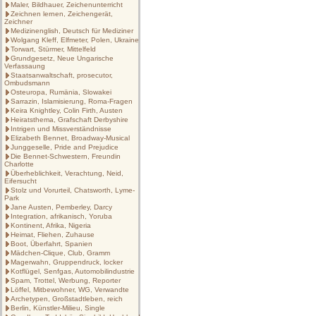
Maler, Bildhauer, Zeichenunterricht
Zeichnen lernen, Zeichengerät,
Zeichner
Medizinenglish, Deutsch für Mediziner
Wolgang Kleff, Elfmeter, Polen, Ukraine
Torwart, Stürmer, Mittelfeld
Grundgesetz, Neue Ungarische
Verfassaung
Staatsanwaltschaft, prosecutor,
Ombudsmann
Osteuropa, Rumänia, Slowakei
Sarrazin, Islamisierung, Roma-Fragen
Keira Knightley, Colin Firth, Austen
Heiratsthema, Grafschaft Derbyshire
Intrigen und Missverständnisse
Elizabeth Bennet, Broadway-Musical
Junggeselle, Pride and Prejudice
Die Bennet-Schwestern, Freundin
Charlotte
Überheblichkeit, Verachtung, Neid,
Eifersucht
Stolz und Vorurteil, Chatsworth, Lyme-
Park
Jane Austen, Pemberley, Darcy
Integration, afrikanisch, Yoruba
Kontinent, Afrika, Nigeria
Heimat, Fliehen, Zuhause
Boot, Überfahrt, Spanien
Mädchen-Clique, Club, Gramm
Magerwahn, Gruppendruck, locker
Kotflügel, Senfgas, Automobilindustrie
Spam, Trottel, Werbung, Reporter
Löffel, Mitbewohner, WG, Verwandte
Archetypen, Großstadtleben, reich
Berlin, Künstler-Milieu, Single