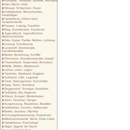
Goodbye, Teddybär, Sinnbild, Hochland
Gier, Macht, Geld
Hörsaal, Schlachten, Faust
Unibibliothek, Menschenblut,
Vampirjäger
Vampirhexe, Kölner Dom,
Vampirromantik
Passau. Leipzig, Frankfurt
Blog, Kommentare, Facebook
Jugendbuch, Jugendbücher,
Mädchenbücher
Kika, Kaiser, Fiedler, Mothes, LeHuray
Lesung, Schullesung
Lesestoff, Dramaturgie,
Schulkriminalität
Mutter, Beziehung, Konflikt
Ohnmacht, Gestaltenwandler, Kampf
Traumurlaub, Gegenwart, Bootstour
Welle, Wellen, Missbrauch
Lehrer, Liebe, Lügen
Tierärztin, Waldrand, Ewigkeit
Aufstand, Lilith, Legende
Trost, Geborgenheit, Kuscheltier
Sarg, Tante, Hochland
Deggendorf, Surrogat, Autobahn
Teddybär, Bär, Abgrund
Stress, Kumpel, Minderheiten
Stern, Drummer, Sänger
Ausgrenzung, Rassismus, Brasilien
Verliebtheit, Kochen, Halbbruder
Balett, Jazztanz, Hip-Hop
Schutzgelderpressung, Ferieninsel
Mädchenromantik, Mond, Erste Liebe
Vampirismus, Psychologe
Jäger, Jägerin der Nacht