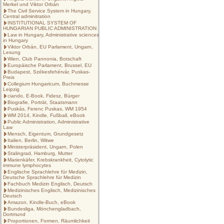
Merkel und Viktor Orbán
The Civil Service System in Hungary,
Central adminitration
INSTITUTIONAL SYSTEM OF
HUNGARIAN PUBLIC ADMINISTRATION
Law in Hungary, Administrative sciences
in Hungary
Viktor Orbán, EU Parlament, Ungarn,
Lesung
Wien, Club Pannonia, Botschaft
Europäische Parlament, Brussel, EU
Budapest, Székesfehérvár, Puskas-
Preis
Collegium Hungaricum, Buchmesse
Leipzig
ciando, E-Book, Fidesz, Bürger
Biografie, Porträt, Staatsmann
Puskás, Ferenc Puskas, WM 1954
WM 2014, Kindle, Fußball, eBook
Public Administration, Administrative
Law
Mensch, Eigentum, Grundgesetz
Italien, Berlin, Witwe
Ministerpräsident, Ungarn, Polen
Stalingrad, Hamburg, Mutter
Marienkäfer, Krebskrankheit, Cytolytic
immune lymphocytes
Englische Sprachlehre für Medizin,
Deutsche Sprachlehre für Medizin
Fachbuch Medizin Englisch, Deutsch
Medizinisches Englisch, Medizinisches
Deutsch
Amazon, Kindle-Buch, eBook
Bundesliga, Mönchengladbach,
Dortmund
Proportionen, Formen, Räumlichkeit