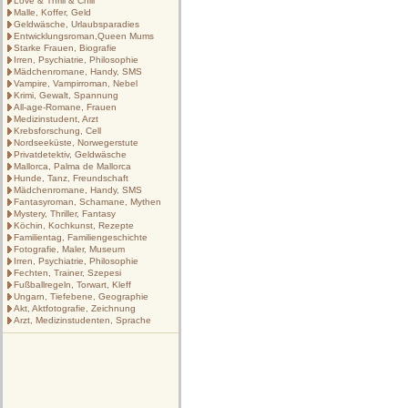
Love & Thrill & Chill
Malle, Koffer, Geld
Geldwäsche, Urlaubsparadies
Entwicklungsroman,Queen Mums
Starke Frauen, Biografie
Irren, Psychiatrie, Philosophie
Mädchenromane, Handy, SMS
Vampire, Vampirroman, Nebel
Krimi, Gewalt, Spannung
All-age-Romane, Frauen
Medizinstudent, Arzt
Krebsforschung, Cell
Nordseeküste, Norwegerstute
Privatdetektiv, Geldwäsche
Mallorca, Palma de Mallorca
Hunde, Tanz, Freundschaft
Mädchenromane, Handy, SMS
Fantasyroman, Schamane, Mythen
Mystery, Thriller, Fantasy
Köchin, Kochkunst, Rezepte
Familientag, Familiengeschichte
Fotografie, Maler, Museum
Irren, Psychiatrie, Philosophie
Fechten, Trainer, Szepesi
Fußballregeln, Torwart, Kleff
Ungarn, Tiefebene, Geographie
Akt, Aktfotografie, Zeichnung
Arzt, Medizinstudenten, Sprache