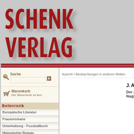
Suche
Autor/in /
Beobachtungen in anderen Welten
J. 
Warenkorb
Der 
Der Warenkorb ist leer
Nagy
Belletristik
Europäische Literatur
Frauenromane
Unterhaltung - Fussballbuch
Historischer Roman,