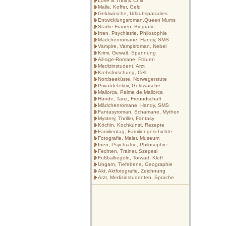
Love & Thrill & Chill
Malle, Koffer, Geld
Geldwäsche, Urlaubsparadies
Entwicklungsroman,Queen Mums
Starke Frauen, Biografie
Irren, Psychiatrie, Philosophie
Mädchenromane, Handy, SMS
Vampire, Vampirroman, Nebel
Krimi, Gewalt, Spannung
All-age-Romane, Frauen
Medizinstudent, Arzt
Krebsforschung, Cell
Nordseeküste, Norwegerstute
Privatdetektiv, Geldwäsche
Mallorca, Palma de Mallorca
Hunde, Tanz, Freundschaft
Mädchenromane, Handy, SMS
Fantasyroman, Schamane, Mythen
Mystery, Thriller, Fantasy
Köchin, Kochkunst, Rezepte
Familientag, Familiengeschichte
Fotografie, Maler, Museum
Irren, Psychiatrie, Philosophie
Fechten, Trainer, Szepesi
Fußballregeln, Torwart, Kleff
Ungarn, Tiefebene, Geographie
Akt, Aktfotografie, Zeichnung
Arzt, Medizinstudenten, Sprache