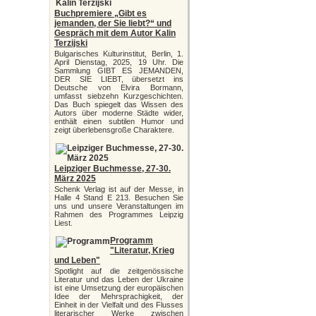
Buchpremiere „Gibt es
jemanden, der Sie liebt?“ und
Gespräch mit dem Autor Kalin
Terzijski
Bulgarisches Kulturinstitut, Berlin, 1.
April Dienstag, 2025, 19 Uhr. Die
Sammlung GIBT ES JEMANDEN,
DER SIE LIEBT, übersetzt ins
Deutsche von Elvira Bormann,
umfasst siebzehn Kurzgeschichten.
Das Buch spiegelt das Wissen des
Autors über moderne Städte wider,
enthält einen subtilen Humor und
zeigt überlebensgroße Charaktere.
Leipziger Buchmesse, 27-30.
März 2025
Schenk Verlag ist auf der Messe, in
Halle 4 Stand E 213. Besuchen Sie
uns und unsere Veranstaltungen im
Rahmen des Programmes Leipzig
Liest.
Programm
"Literatur, Krieg
und Leben"
Spotlight auf die zeitgenössische
Literatur und das Leben der Ukraine
ist eine Umsetzung der europäischen
Idee der Mehrsprachigkeit, der
Einheit in der Vielfalt und des Flusses
literarischer Werke zwischen