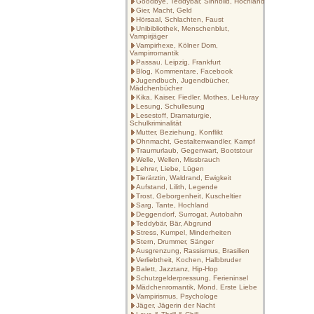
Goodbye, Teddybär, Sinnbild, Hochland
Gier, Macht, Geld
Hörsaal, Schlachten, Faust
Unibibliothek, Menschenblut,
Vampirjäger
Vampirhexe, Kölner Dom,
Vampirromantik
Passau. Leipzig, Frankfurt
Blog, Kommentare, Facebook
Jugendbuch, Jugendbücher,
Mädchenbücher
Kika, Kaiser, Fiedler, Mothes, LeHuray
Lesung, Schullesung
Lesestoff, Dramaturgie,
Schulkriminalität
Mutter, Beziehung, Konflikt
Ohnmacht, Gestaltenwandler, Kampf
Traumurlaub, Gegenwart, Bootstour
Welle, Wellen, Missbrauch
Lehrer, Liebe, Lügen
Tierärztin, Waldrand, Ewigkeit
Aufstand, Lilith, Legende
Trost, Geborgenheit, Kuscheltier
Sarg, Tante, Hochland
Deggendorf, Surrogat, Autobahn
Teddybär, Bär, Abgrund
Stress, Kumpel, Minderheiten
Stern, Drummer, Sänger
Ausgrenzung, Rassismus, Brasilien
Verliebtheit, Kochen, Halbbruder
Balett, Jazztanz, Hip-Hop
Schutzgelderpressung, Ferieninsel
Mädchenromantik, Mond, Erste Liebe
Vampirismus, Psychologe
Jäger, Jägerin der Nacht