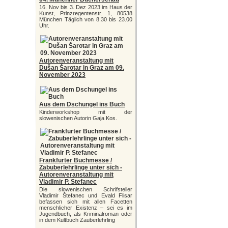
16. Nov bis 3. Dez 2023 im Haus der
Kunst, Prinzregentenstr. 1, 80538
München Täglich von 8.30 bis 23.00
Uhr.
Autorenveranstaltung mit
Dušan Šarotar in Graz am 09.
November 2023
Aus dem Dschungel ins Buch
Kinderworkshop mit der
slowenischen Autorin Gaja Kos.
Frankfurter Buchmesse /
Zabuberlehrlinge unter sich -
Autorenveranstaltung mit
Vladimir P. Stefanec
Die slowenischen Schrifsteller
Vladimir Štefanec und Evald Flisar
befassen sich mit allen Facetten
menschlicher Existenz – sei es im
Jugendbuch, als Kriminalroman oder
in dem Kultbuch Zauberlehrling