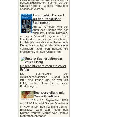
besten ukrainischen Bücher, die zur
Übersetzung in andere Sprachen
angeboten werden.
Autor Ljubko Deresch
auf der Frankfurter
Buchmesse
Am 17. Oktober wird der
Autor des Buches "Wo der
Wind ist", Ljubko Deresch,
an zwei Veranstaltungen auf der
Frankfurter Buchmesse teilnehmen.
Im Frühjahr wurde seine Reise nach
Deutschland aufgrund der Kriegslage
verhindert, aber jetzt besteht die
Möglichkeit, ihn kennenzulernen.
Unsere Bücheraktion ein voller
Erfolg
Die Bücheraktion der
ukrainischsprachigen Bücher legt
jetzt eine Pause ein, es war ein
Erfolg, vielen Dank für die viele
Bestellungen.
Buchvorstellung mit
Ganna Gnedkova
Am 10. September 2025
um 19:00 Uhr wird Ganna Gnedkova
in Kiew in der Buchhandlung „Sens”
(Mykilsky Lane 1/25) über den
Roman "Martas Mama" von Renate
Möhrmann sprechen.