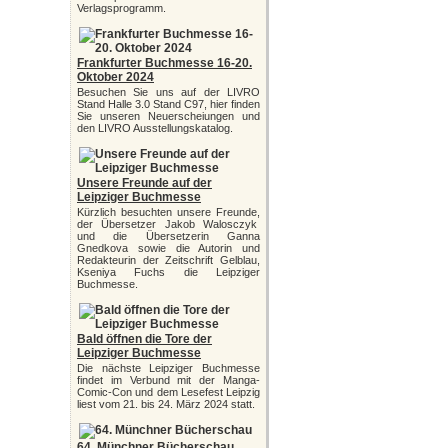
Verlagsprogramm.
Frankfurter Buchmesse 16-20.
Oktober 2024
Besuchen Sie uns auf der LIVRO
Stand Halle 3.0 Stand C97, hier finden
Sie unseren Neuerscheiungen und
den LIVRO Ausstellungskatalog.
Unsere Freunde auf der
Leipziger Buchmesse
Kürzlich besuchten unsere Freunde,
der Übersetzer Jakob Walosczyk
und die Übersetzerin Ganna
Gnedkova sowie die Autorin und
Redakteurin der Zeitschrift Gelblau,
Kseniya Fuchs die Leipziger
Buchmesse.
Bald öffnen die Tore der
Leipziger Buchmesse
Die nächste Leipziger Buchmesse
findet im Verbund mit der Manga-
Comic-Con und dem Lesefest Leipzig
liest vom 21. bis 24. März 2024 statt.
64. Münchner Bücherschau