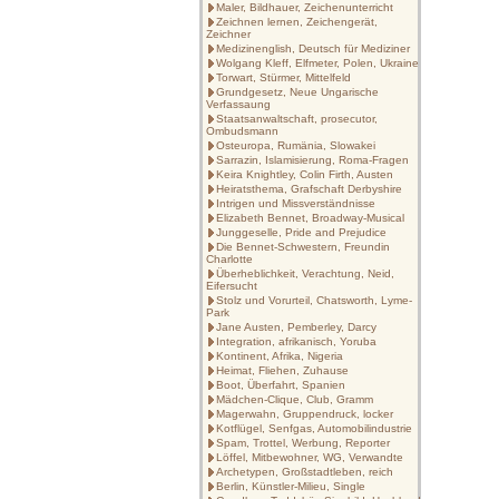
Maler, Bildhauer, Zeichenunterricht
Zeichnen lernen, Zeichengerät,
Zeichner
Medizinenglish, Deutsch für Mediziner
Wolgang Kleff, Elfmeter, Polen, Ukraine
Torwart, Stürmer, Mittelfeld
Grundgesetz, Neue Ungarische
Verfassaung
Staatsanwaltschaft, prosecutor,
Ombudsmann
Osteuropa, Rumänia, Slowakei
Sarrazin, Islamisierung, Roma-Fragen
Keira Knightley, Colin Firth, Austen
Heiratsthema, Grafschaft Derbyshire
Intrigen und Missverständnisse
Elizabeth Bennet, Broadway-Musical
Junggeselle, Pride and Prejudice
Die Bennet-Schwestern, Freundin
Charlotte
Überheblichkeit, Verachtung, Neid,
Eifersucht
Stolz und Vorurteil, Chatsworth, Lyme-
Park
Jane Austen, Pemberley, Darcy
Integration, afrikanisch, Yoruba
Kontinent, Afrika, Nigeria
Heimat, Fliehen, Zuhause
Boot, Überfahrt, Spanien
Mädchen-Clique, Club, Gramm
Magerwahn, Gruppendruck, locker
Kotflügel, Senfgas, Automobilindustrie
Spam, Trottel, Werbung, Reporter
Löffel, Mitbewohner, WG, Verwandte
Archetypen, Großstadtleben, reich
Berlin, Künstler-Milieu, Single