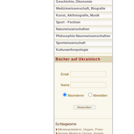
Geschichte, Ökonomie
Medizinwissenschaft, Biografie
Kunst, Aktfotografie, Musik
Sport - Fechten
Naturwissenschaften
Philosophie-Neurowissenschaften
Sportwissenschaft
Kulturanthropologie
Bücher auf Ukrainisch
Email
Name
Abonnieren
Abmelden
Schlagworte
Ministerpräsident, Ungarn, Polen
Angela Merkel in Ungarn, Angela