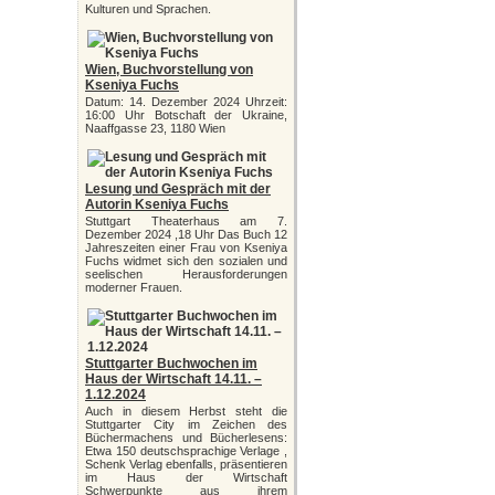
Kulturen und Sprachen.
Wien, Buchvorstellung von
Kseniya Fuchs
Datum: 14. Dezember 2024 Uhrzeit:
16:00 Uhr Botschaft der Ukraine,
Naaffgasse 23, 1180 Wien
Lesung und Gespräch mit der
Autorin Kseniya Fuchs
Stuttgart Theaterhaus am 7.
Dezember 2024 ,18 Uhr Das Buch 12
Jahreszeiten einer Frau von Kseniya
Fuchs widmet sich den sozialen und
seelischen Herausforderungen
moderner Frauen.
Stuttgarter Buchwochen im
Haus der Wirtschaft 14.11. –
1.12.2024
Auch in diesem Herbst steht die
Stuttgarter City im Zeichen des
Büchermachens und Bücherlesens:
Etwa 150 deutschsprachige Verlage ,
Schenk Verlag ebenfalls, präsentieren
im Haus der Wirtschaft
Schwerpunkte aus ihrem