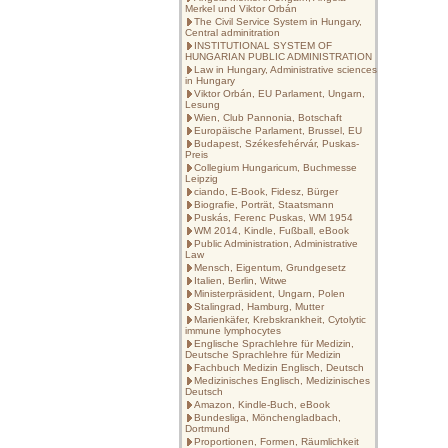
Merkel und Viktor Orbán
The Civil Service System in Hungary,
Central adminitration
INSTITUTIONAL SYSTEM OF
HUNGARIAN PUBLIC ADMINISTRATION
Law in Hungary, Administrative sciences
in Hungary
Viktor Orbán, EU Parlament, Ungarn,
Lesung
Wien, Club Pannonia, Botschaft
Europäische Parlament, Brussel, EU
Budapest, Székesfehérvár, Puskas-
Preis
Collegium Hungaricum, Buchmesse
Leipzig
ciando, E-Book, Fidesz, Bürger
Biografie, Porträt, Staatsmann
Puskás, Ferenc Puskas, WM 1954
WM 2014, Kindle, Fußball, eBook
Public Administration, Administrative
Law
Mensch, Eigentum, Grundgesetz
Italien, Berlin, Witwe
Ministerpräsident, Ungarn, Polen
Stalingrad, Hamburg, Mutter
Marienkäfer, Krebskrankheit, Cytolytic
immune lymphocytes
Englische Sprachlehre für Medizin,
Deutsche Sprachlehre für Medizin
Fachbuch Medizin Englisch, Deutsch
Medizinisches Englisch, Medizinisches
Deutsch
Amazon, Kindle-Buch, eBook
Bundesliga, Mönchengladbach,
Dortmund
Proportionen, Formen, Räumlichkeit