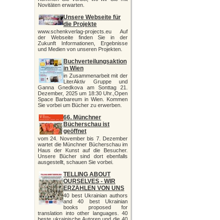
Novitäten erwarten.
Unsere Webseite für
die Projekte
www.schenkverlag-projects.eu Auf
der Webseite finden Sie in der
Zukunft Informationen, Ergebnisse
und Medien von unseren Projekten.
Buchverteilungsaktion
in Wien
in Zusammenarbeit mit der
LiterAktiv Gruppe und
Ganna Gnedkova am Sonttag 21.
Dezember, 2025 um 18:30 Uhr.,Open
Space Barbareum in Wien. Kommen
Sie vorbei um Bücher zu erwerben.
66. Münchner
Bücherschau ist
geöffnet
vom 24. November bis 7. Dezember
wartet die Münchner Bücherschau im
Haus der Kunst auf die Besucher.
Unsere Bücher sind dort ebenfalls
ausgestellt, schauen Sie vorbei.
TELLING ABOUT
OURSELVES - WIR
ERZÄHLEN VON UNS
40 best Ukrainian authors
and 40 best Ukrainian
books proposed for
translation into other languages. 40
beste ukrainische Autoren und die 40