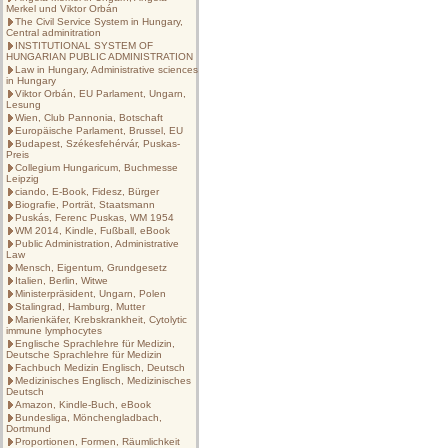
Merkel und Viktor Orbán
The Civil Service System in Hungary,
Central adminitration
INSTITUTIONAL SYSTEM OF
HUNGARIAN PUBLIC ADMINISTRATION
Law in Hungary, Administrative sciences
in Hungary
Viktor Orbán, EU Parlament, Ungarn,
Lesung
Wien, Club Pannonia, Botschaft
Europäische Parlament, Brussel, EU
Budapest, Székesfehérvár, Puskas-
Preis
Collegium Hungaricum, Buchmesse
Leipzig
ciando, E-Book, Fidesz, Bürger
Biografie, Porträt, Staatsmann
Puskás, Ferenc Puskas, WM 1954
WM 2014, Kindle, Fußball, eBook
Public Administration, Administrative
Law
Mensch, Eigentum, Grundgesetz
Italien, Berlin, Witwe
Ministerpräsident, Ungarn, Polen
Stalingrad, Hamburg, Mutter
Marienkäfer, Krebskrankheit, Cytolytic
immune lymphocytes
Englische Sprachlehre für Medizin,
Deutsche Sprachlehre für Medizin
Fachbuch Medizin Englisch, Deutsch
Medizinisches Englisch, Medizinisches
Deutsch
Amazon, Kindle-Buch, eBook
Bundesliga, Mönchengladbach,
Dortmund
Proportionen, Formen, Räumlichkeit