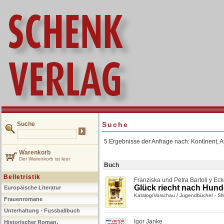
Suche
Suche
5 Ergebnisse der Anfrage nach: Kontinent, Af
Warenkorb
Der Warenkorb ist leer
Buch
Belletristik
Franziska und Petra Bartoli y Eck
Glück riecht nach Hunde
Europäische Literatur
Katalog/Vorschau
/
Jugendbücher - S
Frauenromane
Unterhaltung - Fussballbuch
Igor Janke
Historischer Roman,