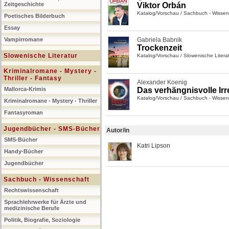
Zeitgeschichte
Viktor Orbán
Katalog/Vorschau
/
Sachbuch - Wissen
Poetisches Bilderbuch
Essay
Vampirromane
Gabriela Babnik
Trockenzeit
Slowenische Literatur
Katalog/Vorschau
/
Slowenische Litera
Kriminalromane - Mystery -
Thriller - Fantasy
Alexander Koenig
Mallorca-Krimis
Das verhängnisvolle Irr
Katalog/Vorschau
/
Sachbuch - Wissen
Kriminalromane - Mystery - Thriller
Fantasyroman
Jugendbücher - SMS-Bücher
Autor/in
SMS-Bücher
Katri Lipson
Handy-Bücher
Jugendbücher
Sachbuch - Wissenschaft
Rechtswissenschaft
Sprachlehrwerke für Ärzte und
medizinische Berufe
Politik, Biografie, Soziologie