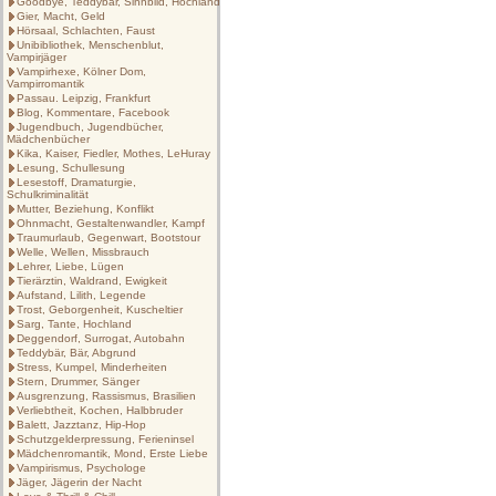
Goodbye, Teddybär, Sinnbild, Hochland
Gier, Macht, Geld
Hörsaal, Schlachten, Faust
Unibibliothek, Menschenblut,
Vampirjäger
Vampirhexe, Kölner Dom,
Vampirromantik
Passau. Leipzig, Frankfurt
Blog, Kommentare, Facebook
Jugendbuch, Jugendbücher,
Mädchenbücher
Kika, Kaiser, Fiedler, Mothes, LeHuray
Lesung, Schullesung
Lesestoff, Dramaturgie,
Schulkriminalität
Mutter, Beziehung, Konflikt
Ohnmacht, Gestaltenwandler, Kampf
Traumurlaub, Gegenwart, Bootstour
Welle, Wellen, Missbrauch
Lehrer, Liebe, Lügen
Tierärztin, Waldrand, Ewigkeit
Aufstand, Lilith, Legende
Trost, Geborgenheit, Kuscheltier
Sarg, Tante, Hochland
Deggendorf, Surrogat, Autobahn
Teddybär, Bär, Abgrund
Stress, Kumpel, Minderheiten
Stern, Drummer, Sänger
Ausgrenzung, Rassismus, Brasilien
Verliebtheit, Kochen, Halbbruder
Balett, Jazztanz, Hip-Hop
Schutzgelderpressung, Ferieninsel
Mädchenromantik, Mond, Erste Liebe
Vampirismus, Psychologe
Jäger, Jägerin der Nacht