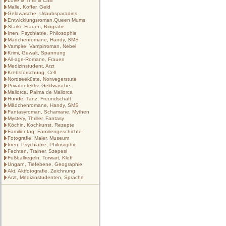
Love & Thrill & Chill
Malle, Koffer, Geld
Geldwäsche, Urlaubsparadies
Entwicklungsroman,Queen Mums
Starke Frauen, Biografie
Irren, Psychiatrie, Philosophie
Mädchenromane, Handy, SMS
Vampire, Vampirroman, Nebel
Krimi, Gewalt, Spannung
All-age-Romane, Frauen
Medizinstudent, Arzt
Krebsforschung, Cell
Nordseeküste, Norwegerstute
Privatdetektiv, Geldwäsche
Mallorca, Palma de Mallorca
Hunde, Tanz, Freundschaft
Mädchenromane, Handy, SMS
Fantasyroman, Schamane, Mythen
Mystery, Thriller, Fantasy
Köchin, Kochkunst, Rezepte
Familientag, Familiengeschichte
Fotografie, Maler, Museum
Irren, Psychiatrie, Philosophie
Fechten, Trainer, Szepesi
Fußballregeln, Torwart, Kleff
Ungarn, Tiefebene, Geographie
Akt, Aktfotografie, Zeichnung
Arzt, Medizinstudenten, Sprache