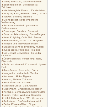
Maler, Bildhauer, Zeichenunterricht
Zeichnen lernen, Zeichengerät,
Zeichner
Medizinenglish, Deutsch für Mediziner
Wolgang Kleff, Elfmeter, Polen, Ukraine
Torwart, Stürmer, Mittelfeld
Grundgesetz, Neue Ungarische
Verfassaung
Staatsanwaltschaft, prosecutor,
Ombudsmann
Osteuropa, Rumänia, Slowakei
Sarrazin, Islamisierung, Roma-Fragen
Keira Knightley, Colin Firth, Austen
Heiratsthema, Grafschaft Derbyshire
Intrigen und Missverständnisse
Elizabeth Bennet, Broadway-Musical
Junggeselle, Pride and Prejudice
Die Bennet-Schwestern, Freundin
Charlotte
Überheblichkeit, Verachtung, Neid,
Eifersucht
Stolz und Vorurteil, Chatsworth, Lyme-
Park
Jane Austen, Pemberley, Darcy
Integration, afrikanisch, Yoruba
Kontinent, Afrika, Nigeria
Heimat, Fliehen, Zuhause
Boot, Überfahrt, Spanien
Mädchen-Clique, Club, Gramm
Magerwahn, Gruppendruck, locker
Kotflügel, Senfgas, Automobilindustrie
Spam, Trottel, Werbung, Reporter
Löffel, Mitbewohner, WG, Verwandte
Archetypen, Großstadtleben, reich
Berlin, Künstler-Milieu, Single