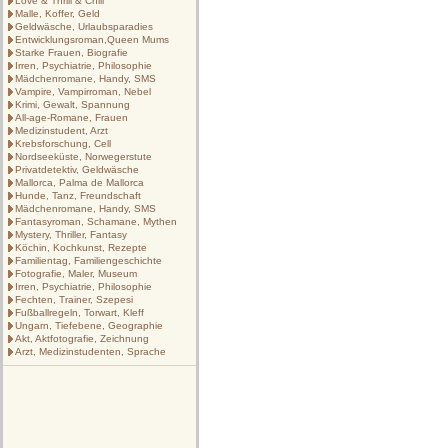
Love & Thrill & Chill
Malle, Koffer, Geld
Geldwäsche, Urlaubsparadies
Entwicklungsroman,Queen Mums
Starke Frauen, Biografie
Irren, Psychiatrie, Philosophie
Mädchenromane, Handy, SMS
Vampire, Vampirroman, Nebel
Krimi, Gewalt, Spannung
All-age-Romane, Frauen
Medizinstudent, Arzt
Krebsforschung, Cell
Nordseeküste, Norwegerstute
Privatdetektiv, Geldwäsche
Mallorca, Palma de Mallorca
Hunde, Tanz, Freundschaft
Mädchenromane, Handy, SMS
Fantasyroman, Schamane, Mythen
Mystery, Thriller, Fantasy
Köchin, Kochkunst, Rezepte
Familientag, Familiengeschichte
Fotografie, Maler, Museum
Irren, Psychiatrie, Philosophie
Fechten, Trainer, Szepesi
Fußballregeln, Torwart, Kleff
Ungarn, Tiefebene, Geographie
Akt, Aktfotografie, Zeichnung
Arzt, Medizinstudenten, Sprache