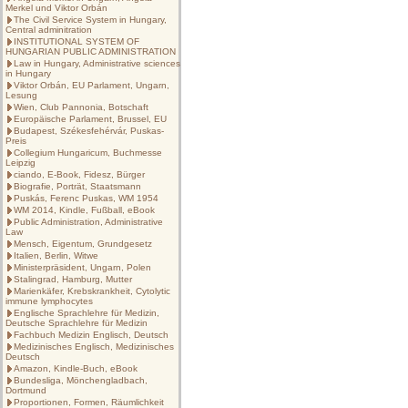
Merkel und Viktor Orbán
The Civil Service System in Hungary,
Central adminitration
INSTITUTIONAL SYSTEM OF
HUNGARIAN PUBLIC ADMINISTRATION
Law in Hungary, Administrative sciences
in Hungary
Viktor Orbán, EU Parlament, Ungarn,
Lesung
Wien, Club Pannonia, Botschaft
Europäische Parlament, Brussel, EU
Budapest, Székesfehérvár, Puskas-
Preis
Collegium Hungaricum, Buchmesse
Leipzig
ciando, E-Book, Fidesz, Bürger
Biografie, Porträt, Staatsmann
Puskás, Ferenc Puskas, WM 1954
WM 2014, Kindle, Fußball, eBook
Public Administration, Administrative
Law
Mensch, Eigentum, Grundgesetz
Italien, Berlin, Witwe
Ministerpräsident, Ungarn, Polen
Stalingrad, Hamburg, Mutter
Marienkäfer, Krebskrankheit, Cytolytic
immune lymphocytes
Englische Sprachlehre für Medizin,
Deutsche Sprachlehre für Medizin
Fachbuch Medizin Englisch, Deutsch
Medizinisches Englisch, Medizinisches
Deutsch
Amazon, Kindle-Buch, eBook
Bundesliga, Mönchengladbach,
Dortmund
Proportionen, Formen, Räumlichkeit