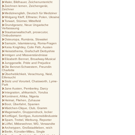
Maler, Bildhauer, Zeichenunterricht
Zeichnen lernen, Zeichengerät,
Zeichner
Medizinenglish, Deutsch für Mediziner
Wolgang Kleff, Elfmeter, Polen, Ukraine
Torwart, Stürmer, Mittelfeld
Grundgesetz, Neue Ungarische
Verfassaung
Staatsanwaltschaft, prosecutor,
Ombudsmann
Osteuropa, Rumänia, Slowakei
Sarrazin, Islamisierung, Roma-Fragen
Keira Knightley, Colin Firth, Austen
Heiratsthema, Grafschaft Derbyshire
Intrigen und Missverständnisse
Elizabeth Bennet, Broadway-Musical
Junggeselle, Pride and Prejudice
Die Bennet-Schwestern, Freundin
Charlotte
Überheblichkeit, Verachtung, Neid,
Eifersucht
Stolz und Vorurteil, Chatsworth, Lyme-
Park
Jane Austen, Pemberley, Darcy
Integration, afrikanisch, Yoruba
Kontinent, Afrika, Nigeria
Heimat, Fliehen, Zuhause
Boot, Überfahrt, Spanien
Mädchen-Clique, Club, Gramm
Magerwahn, Gruppendruck, locker
Kotflügel, Senfgas, Automobilindustrie
Spam, Trottel, Werbung, Reporter
Löffel, Mitbewohner, WG, Verwandte
Archetypen, Großstadtleben, reich
Berlin, Künstler-Milieu, Single