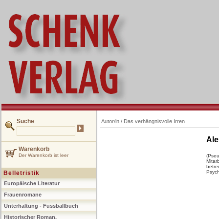
Suche
Autor/in /
Das verhängnisvolle Irren
Ale
Warenkorb
Der Warenkorb ist leer
(Pseu
Mitar
betre
Psych
Belletristik
Europäische Literatur
Frauenromane
Unterhaltung - Fussballbuch
Historischer Roman,