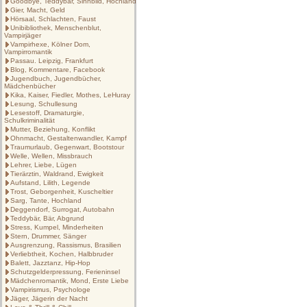
Goodbye, Teddybär, Sinnbild, Hochland
Gier, Macht, Geld
Hörsaal, Schlachten, Faust
Unibibliothek, Menschenblut,
Vampirjäger
Vampirhexe, Kölner Dom,
Vampirromantik
Passau. Leipzig, Frankfurt
Blog, Kommentare, Facebook
Jugendbuch, Jugendbücher,
Mädchenbücher
Kika, Kaiser, Fiedler, Mothes, LeHuray
Lesung, Schullesung
Lesestoff, Dramaturgie,
Schulkriminalität
Mutter, Beziehung, Konflikt
Ohnmacht, Gestaltenwandler, Kampf
Traumurlaub, Gegenwart, Bootstour
Welle, Wellen, Missbrauch
Lehrer, Liebe, Lügen
Tierärztin, Waldrand, Ewigkeit
Aufstand, Lilith, Legende
Trost, Geborgenheit, Kuscheltier
Sarg, Tante, Hochland
Deggendorf, Surrogat, Autobahn
Teddybär, Bär, Abgrund
Stress, Kumpel, Minderheiten
Stern, Drummer, Sänger
Ausgrenzung, Rassismus, Brasilien
Verliebtheit, Kochen, Halbbruder
Balett, Jazztanz, Hip-Hop
Schutzgelderpressung, Ferieninsel
Mädchenromantik, Mond, Erste Liebe
Vampirismus, Psychologe
Jäger, Jägerin der Nacht