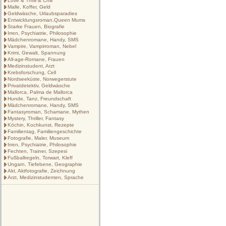
Love & Thrill & Chill
Malle, Koffer, Geld
Geldwäsche, Urlaubsparadies
Entwicklungsroman,Queen Mums
Starke Frauen, Biografie
Irren, Psychiatrie, Philosophie
Mädchenromane, Handy, SMS
Vampire, Vampirroman, Nebel
Krimi, Gewalt, Spannung
All-age-Romane, Frauen
Medizinstudent, Arzt
Krebsforschung, Cell
Nordseeküste, Norwegerstute
Privatdetektiv, Geldwäsche
Mallorca, Palma de Mallorca
Hunde, Tanz, Freundschaft
Mädchenromane, Handy, SMS
Fantasyroman, Schamane, Mythen
Mystery, Thriller, Fantasy
Köchin, Kochkunst, Rezepte
Familientag, Familiengeschichte
Fotografie, Maler, Museum
Irren, Psychiatrie, Philosophie
Fechten, Trainer, Szepesi
Fußballregeln, Torwart, Kleff
Ungarn, Tiefebene, Geographie
Akt, Aktfotografie, Zeichnung
Arzt, Medizinstudenten, Sprache