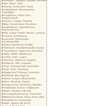
Goodbye, Teddybär, Sinnbild, Hochland
Gier, Macht, Geld
Hörsaal, Schlachten, Faust
Unibibliothek, Menschenblut,
Vampirjäger
Vampirhexe, Kölner Dom,
Vampirromantik
Passau. Leipzig, Frankfurt
Blog, Kommentare, Facebook
Jugendbuch, Jugendbücher,
Mädchenbücher
Kika, Kaiser, Fiedler, Mothes, LeHuray
Lesung, Schullesung
Lesestoff, Dramaturgie,
Schulkriminalität
Mutter, Beziehung, Konflikt
Ohnmacht, Gestaltenwandler, Kampf
Traumurlaub, Gegenwart, Bootstour
Welle, Wellen, Missbrauch
Lehrer, Liebe, Lügen
Tierärztin, Waldrand, Ewigkeit
Aufstand, Lilith, Legende
Trost, Geborgenheit, Kuscheltier
Sarg, Tante, Hochland
Deggendorf, Surrogat, Autobahn
Teddybär, Bär, Abgrund
Stress, Kumpel, Minderheiten
Stern, Drummer, Sänger
Ausgrenzung, Rassismus, Brasilien
Verliebtheit, Kochen, Halbbruder
Balett, Jazztanz, Hip-Hop
Schutzgelderpressung, Ferieninsel
Mädchenromantik, Mond, Erste Liebe
Vampirismus, Psychologe
Jäger, Jägerin der Nacht