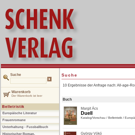
Suche
Suche
10 Ergebnisse der Anfrage nach: All-age-R
Warenkorb
Der Warenkorb ist leer
Buch
Belletristik
Margit Ács
Duell
Europäische Literatur
Katalog/Vorschau
/
Belletristik
/
Europäi
Frauenromane
Unterhaltung - Fussballbuch
György Vókó
Historischer Roman,