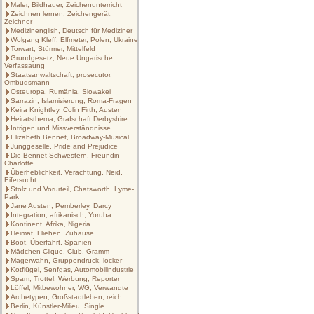
Maler, Bildhauer, Zeichenunterricht
Zeichnen lernen, Zeichengerät,
Zeichner
Medizinenglish, Deutsch für Mediziner
Wolgang Kleff, Elfmeter, Polen, Ukraine
Torwart, Stürmer, Mittelfeld
Grundgesetz, Neue Ungarische
Verfassaung
Staatsanwaltschaft, prosecutor,
Ombudsmann
Osteuropa, Rumänia, Slowakei
Sarrazin, Islamisierung, Roma-Fragen
Keira Knightley, Colin Firth, Austen
Heiratsthema, Grafschaft Derbyshire
Intrigen und Missverständnisse
Elizabeth Bennet, Broadway-Musical
Junggeselle, Pride and Prejudice
Die Bennet-Schwestern, Freundin
Charlotte
Überheblichkeit, Verachtung, Neid,
Eifersucht
Stolz und Vorurteil, Chatsworth, Lyme-
Park
Jane Austen, Pemberley, Darcy
Integration, afrikanisch, Yoruba
Kontinent, Afrika, Nigeria
Heimat, Fliehen, Zuhause
Boot, Überfahrt, Spanien
Mädchen-Clique, Club, Gramm
Magerwahn, Gruppendruck, locker
Kotflügel, Senfgas, Automobilindustrie
Spam, Trottel, Werbung, Reporter
Löffel, Mitbewohner, WG, Verwandte
Archetypen, Großstadtleben, reich
Berlin, Künstler-Milieu, Single