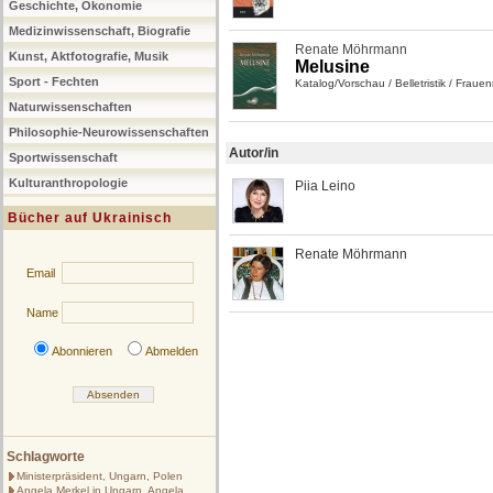
Geschichte, Ökonomie
Medizinwissenschaft, Biografie
Renate Möhrmann
Kunst, Aktfotografie, Musik
Melusine
Sport - Fechten
Katalog/Vorschau
/
Belletristik
/
Frauen
Naturwissenschaften
Philosophie-Neurowissenschaften
Autor/in
Sportwissenschaft
Kulturanthropologie
Piia Leino
Bücher auf Ukrainisch
Renate Möhrmann
Email
Name
Abonnieren
Abmelden
Schlagworte
Ministerpräsident, Ungarn, Polen
Angela Merkel in Ungarn, Angela