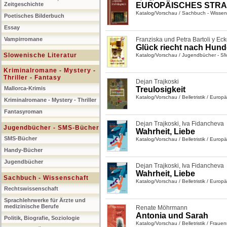
Zeitgeschichte
EUROPÄISCHES STR
Katalog/Vorschau
/
Sachbuch - Wissen
Poetisches Bilderbuch
Essay
Vampirromane
Franziska und Petra Bartoli y Eck
Glück riecht nach Hunde
Slowenische Literatur
Katalog/Vorschau
/
Jugendbücher - S
Kriminalromane - Mystery -
Thriller - Fantasy
Dejan Trajkoski
Mallorca-Krimis
Treulosigkeit
Katalog/Vorschau
/
Belletristik
/
Europäi
Kriminalromane - Mystery - Thriller
Fantasyroman
Dejan Trajkoski
,
Iva Fidancheva
Jugendbücher - SMS-Bücher
Wahrheit, Liebe
SMS-Bücher
Katalog/Vorschau
/
Belletristik
/
Europäi
Handy-Bücher
Jugendbücher
Dejan Trajkoski
,
Iva Fidancheva
Wahrheit, Liebe
Sachbuch - Wissenschaft
Katalog/Vorschau
/
Belletristik
/
Europäi
Rechtswissenschaft
Sprachlehrwerke für Ärzte und
medizinische Berufe
Renate Möhrmann
Antonia und Sarah
Politik, Biografie, Soziologie
Katalog/Vorschau
/
Belletristik
/
Frauen