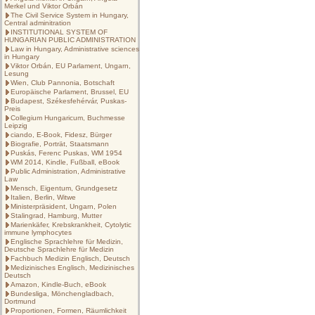
Merkel und Viktor Orbán
The Civil Service System in Hungary,
Central adminitration
INSTITUTIONAL SYSTEM OF
HUNGARIAN PUBLIC ADMINISTRATION
Law in Hungary, Administrative sciences
in Hungary
Viktor Orbán, EU Parlament, Ungarn,
Lesung
Wien, Club Pannonia, Botschaft
Europäische Parlament, Brussel, EU
Budapest, Székesfehérvár, Puskas-
Preis
Collegium Hungaricum, Buchmesse
Leipzig
ciando, E-Book, Fidesz, Bürger
Biografie, Porträt, Staatsmann
Puskás, Ferenc Puskas, WM 1954
WM 2014, Kindle, Fußball, eBook
Public Administration, Administrative
Law
Mensch, Eigentum, Grundgesetz
Italien, Berlin, Witwe
Ministerpräsident, Ungarn, Polen
Stalingrad, Hamburg, Mutter
Marienkäfer, Krebskrankheit, Cytolytic
immune lymphocytes
Englische Sprachlehre für Medizin,
Deutsche Sprachlehre für Medizin
Fachbuch Medizin Englisch, Deutsch
Medizinisches Englisch, Medizinisches
Deutsch
Amazon, Kindle-Buch, eBook
Bundesliga, Mönchengladbach,
Dortmund
Proportionen, Formen, Räumlichkeit