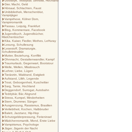
Goodbye, Teddybär, Sinnbild, Hochland
Gier, Macht, Geld
Hörsaal, Schlachten, Faust
Unibibliothek, Menschenblut,
Vampirjäger
Vampirhexe, Kölner Dom,
Vampirromantik
Passau. Leipzig, Frankfurt
Blog, Kommentare, Facebook
Jugendbuch, Jugendbücher,
Mädchenbücher
Kika, Kaiser, Fiedler, Mothes, LeHuray
Lesung, Schullesung
Lesestoff, Dramaturgie,
Schulkriminalität
Mutter, Beziehung, Konflikt
Ohnmacht, Gestaltenwandler, Kampf
Traumurlaub, Gegenwart, Bootstour
Welle, Wellen, Missbrauch
Lehrer, Liebe, Lügen
Tierärztin, Waldrand, Ewigkeit
Aufstand, Lilith, Legende
Trost, Geborgenheit, Kuscheltier
Sarg, Tante, Hochland
Deggendorf, Surrogat, Autobahn
Teddybär, Bär, Abgrund
Stress, Kumpel, Minderheiten
Stern, Drummer, Sänger
Ausgrenzung, Rassismus, Brasilien
Verliebtheit, Kochen, Halbbruder
Balett, Jazztanz, Hip-Hop
Schutzgelderpressung, Ferieninsel
Mädchenromantik, Mond, Erste Liebe
Vampirismus, Psychologe
Jäger, Jägerin der Nacht