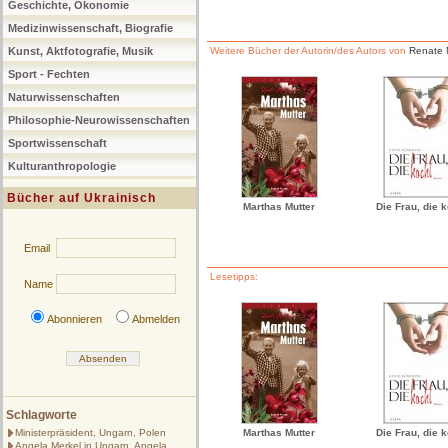
Geschichte, Ökonomie
Medizinwissenschaft, Biografie
Kunst, Aktfotografie, Musik
Weitere Bücher der Autorin/des Autors von
Renate
Sport - Fechten
Naturwissenschaften
Philosophie-Neurowissenschaften
Sportwissenschaft
Kulturanthropologie
Bücher auf Ukrainisch
Marthas Mutter
Die Frau, die 
Email
Lesetipps:
Name
Abonnieren
Abmelden
Schlagworte
Ministerpräsident, Ungarn, Polen
Marthas Mutter
Die Frau, die 
Angela Merkel in Ungarn, Angela