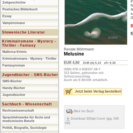
i
Zeitgeschichte
f
Poetisches Bilderbuch
A
s
Essay
G
Vampirromane
B
Slowenische Literatur
K
Kriminalromane - Mystery -
Thriller - Fantasy
Renate Möhrmann
Mallorca-Krimis
Melusine
Kriminalromane - Mystery - Thriller
EUR 4,90
EUR (A) 5,10 sFr 9,30
Fantasyroman
ISBN 978-3-939337-28-7
312 Seiten, gebunden mit
Jugendbücher - SMS-Bücher
Schutzumschlag
Auch als E-BOOK erhältlich.
SMS-Bücher
Handy-Bücher
Jetzt beim Verlag bestellen!
Jugendbücher
Sachbuch - Wissenschaft
Rechtswissenschaft
Blick ins Buch
Sprachlehrwerke für Ärzte und
Download 300dpi Cover (jpg, 568
medizinische Berufe
KB)
Politik, Biografie, Soziologie