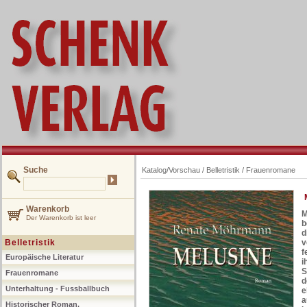
Suche
Katalog/Vorschau
/
Belletristik
/
Frauenromane
Warenkorb
M
Der Warenkorb ist leer
b
d
Belletristik
v
f
Europäische Literatur
i
S
Frauenromane
d
Unterhaltung - Fussballbuch
e
a
Historischer Roman,