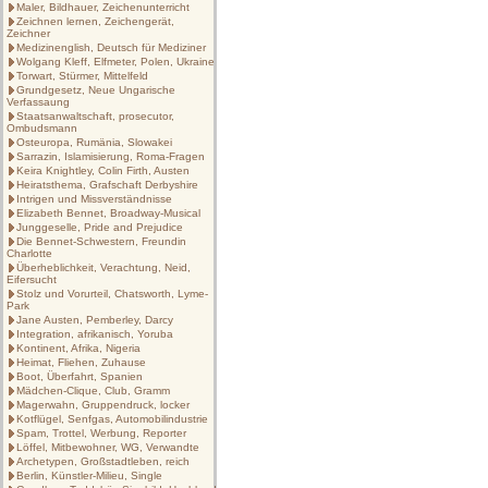
Maler, Bildhauer, Zeichenunterricht
Zeichnen lernen, Zeichengerät,
Zeichner
Medizinenglish, Deutsch für Mediziner
Wolgang Kleff, Elfmeter, Polen, Ukraine
Torwart, Stürmer, Mittelfeld
Grundgesetz, Neue Ungarische
Verfassaung
Staatsanwaltschaft, prosecutor,
Ombudsmann
Osteuropa, Rumänia, Slowakei
Sarrazin, Islamisierung, Roma-Fragen
Keira Knightley, Colin Firth, Austen
Heiratsthema, Grafschaft Derbyshire
Intrigen und Missverständnisse
Elizabeth Bennet, Broadway-Musical
Junggeselle, Pride and Prejudice
Die Bennet-Schwestern, Freundin
Charlotte
Überheblichkeit, Verachtung, Neid,
Eifersucht
Stolz und Vorurteil, Chatsworth, Lyme-
Park
Jane Austen, Pemberley, Darcy
Integration, afrikanisch, Yoruba
Kontinent, Afrika, Nigeria
Heimat, Fliehen, Zuhause
Boot, Überfahrt, Spanien
Mädchen-Clique, Club, Gramm
Magerwahn, Gruppendruck, locker
Kotflügel, Senfgas, Automobilindustrie
Spam, Trottel, Werbung, Reporter
Löffel, Mitbewohner, WG, Verwandte
Archetypen, Großstadtleben, reich
Berlin, Künstler-Milieu, Single