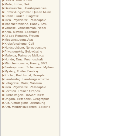
Love & Thrill & Chill
Malle, Koffer, Geld
Geldwäsche, Urlaubsparadies
Entwicklungsroman,Queen Mums
Starke Frauen, Biografie
Irren, Psychiatrie, Philosophie
Mädchenromane, Handy, SMS
Vampire, Vampirroman, Nebel
Krimi, Gewalt, Spannung
All-age-Romane, Frauen
Medizinstudent, Arzt
Krebsforschung, Cell
Nordseeküste, Norwegerstute
Privatdetektiv, Geldwäsche
Mallorca, Palma de Mallorca
Hunde, Tanz, Freundschaft
Mädchenromane, Handy, SMS
Fantasyroman, Schamane, Mythen
Mystery, Thriller, Fantasy
Köchin, Kochkunst, Rezepte
Familientag, Familiengeschichte
Fotografie, Maler, Museum
Irren, Psychiatrie, Philosophie
Fechten, Trainer, Szepesi
Fußballregeln, Torwart, Kleff
Ungarn, Tiefebene, Geographie
Akt, Aktfotografie, Zeichnung
Arzt, Medizinstudenten, Sprache