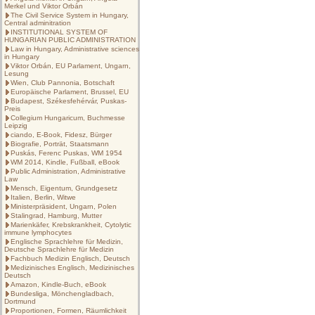
Merkel und Viktor Orbán
The Civil Service System in Hungary,
Central adminitration
INSTITUTIONAL SYSTEM OF
HUNGARIAN PUBLIC ADMINISTRATION
Law in Hungary, Administrative sciences
in Hungary
Viktor Orbán, EU Parlament, Ungarn,
Lesung
Wien, Club Pannonia, Botschaft
Europäische Parlament, Brussel, EU
Budapest, Székesfehérvár, Puskas-
Preis
Collegium Hungaricum, Buchmesse
Leipzig
ciando, E-Book, Fidesz, Bürger
Biografie, Porträt, Staatsmann
Puskás, Ferenc Puskas, WM 1954
WM 2014, Kindle, Fußball, eBook
Public Administration, Administrative
Law
Mensch, Eigentum, Grundgesetz
Italien, Berlin, Witwe
Ministerpräsident, Ungarn, Polen
Stalingrad, Hamburg, Mutter
Marienkäfer, Krebskrankheit, Cytolytic
immune lymphocytes
Englische Sprachlehre für Medizin,
Deutsche Sprachlehre für Medizin
Fachbuch Medizin Englisch, Deutsch
Medizinisches Englisch, Medizinisches
Deutsch
Amazon, Kindle-Buch, eBook
Bundesliga, Mönchengladbach,
Dortmund
Proportionen, Formen, Räumlichkeit