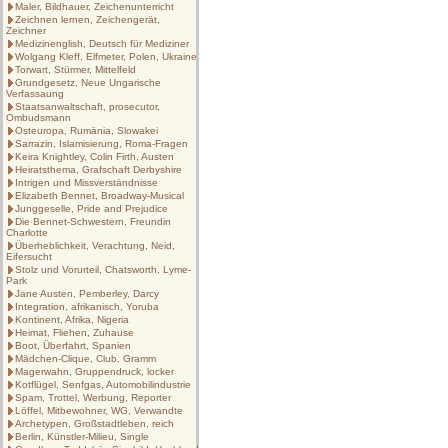
Maler, Bildhauer, Zeichenunterricht
Zeichnen lernen, Zeichengerät,
Zeichner
Medizinenglish, Deutsch für Mediziner
Wolgang Kleff, Elfmeter, Polen, Ukraine
Torwart, Stürmer, Mittelfeld
Grundgesetz, Neue Ungarische
Verfassaung
Staatsanwaltschaft, prosecutor,
Ombudsmann
Osteuropa, Rumänia, Slowakei
Sarrazin, Islamisierung, Roma-Fragen
Keira Knightley, Colin Firth, Austen
Heiratsthema, Grafschaft Derbyshire
Intrigen und Missverständnisse
Elizabeth Bennet, Broadway-Musical
Junggeselle, Pride and Prejudice
Die Bennet-Schwestern, Freundin
Charlotte
Überheblichkeit, Verachtung, Neid,
Eifersucht
Stolz und Vorurteil, Chatsworth, Lyme-
Park
Jane Austen, Pemberley, Darcy
Integration, afrikanisch, Yoruba
Kontinent, Afrika, Nigeria
Heimat, Fliehen, Zuhause
Boot, Überfahrt, Spanien
Mädchen-Clique, Club, Gramm
Magerwahn, Gruppendruck, locker
Kotflügel, Senfgas, Automobilindustrie
Spam, Trottel, Werbung, Reporter
Löffel, Mitbewohner, WG, Verwandte
Archetypen, Großstadtleben, reich
Berlin, Künstler-Milieu, Single