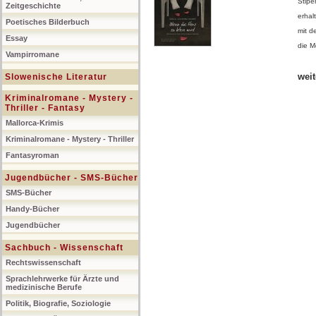
Stipe
Zeitgeschichte
erhal
Poetisches Bilderbuch
mit d
Essay
die M
Vampirromane
weit
Slowenische Literatur
Kriminalromane - Mystery -
Thriller - Fantasy
Mallorca-Krimis
Kriminalromane - Mystery - Thriller
Fantasyroman
Jugendbücher - SMS-Bücher
SMS-Bücher
Handy-Bücher
Jugendbücher
Sachbuch - Wissenschaft
Rechtswissenschaft
Sprachlehrwerke für Ärzte und
medizinische Berufe
Politik, Biografie, Soziologie