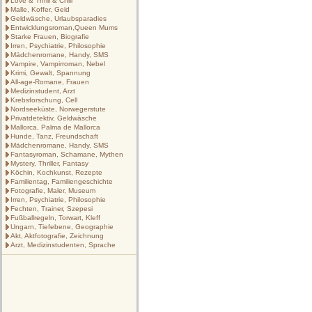
Love & Thrill & Chill
Malle, Koffer, Geld
Geldwäsche, Urlaubsparadies
Entwicklungsroman,Queen Mums
Starke Frauen, Biografie
Irren, Psychiatrie, Philosophie
Mädchenromane, Handy, SMS
Vampire, Vampirroman, Nebel
Krimi, Gewalt, Spannung
All-age-Romane, Frauen
Medizinstudent, Arzt
Krebsforschung, Cell
Nordseeküste, Norwegerstute
Privatdetektiv, Geldwäsche
Mallorca, Palma de Mallorca
Hunde, Tanz, Freundschaft
Mädchenromane, Handy, SMS
Fantasyroman, Schamane, Mythen
Mystery, Thriller, Fantasy
Köchin, Kochkunst, Rezepte
Familientag, Familiengeschichte
Fotografie, Maler, Museum
Irren, Psychiatrie, Philosophie
Fechten, Trainer, Szepesi
Fußballregeln, Torwart, Kleff
Ungarn, Tiefebene, Geographie
Akt, Aktfotografie, Zeichnung
Arzt, Medizinstudenten, Sprache