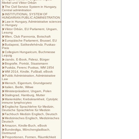
Merkel und Viktor Orbán
The Civil Service System in Hungary,
Central adminitration
INSTITUTIONAL SYSTEM OF
HUNGARIAN PUBLIC ADMINISTRATION
Law in Hungary, Administrative sciences
in Hungary
Viktor Orbán, EU Parlament, Ungarn,
Lesung
Wien, Club Pannonia, Botschaft
Europäische Parlament, Brussel, EU
Budapest, Székesfehérvár, Puskas-
Preis
Collegium Hungaricum, Buchmesse
Leipzig
ciando, E-Book, Fidesz, Bürger
Biografie, Porträt, Staatsmann
Puskás, Ferenc Puskas, WM 1954
WM 2014, Kindle, Fußball, eBook
Public Administration, Administrative
Law
Mensch, Eigentum, Grundgesetz
Italien, Berlin, Witwe
Ministerpräsident, Ungarn, Polen
Stalingrad, Hamburg, Mutter
Marienkäfer, Krebskrankheit, Cytolytic
immune lymphocytes
Englische Sprachlehre für Medizin,
Deutsche Sprachlehre für Medizin
Fachbuch Medizin Englisch, Deutsch
Medizinisches Englisch, Medizinisches
Deutsch
Amazon, Kindle-Buch, eBook
Bundesliga, Mönchengladbach,
Dortmund
Proportionen, Formen, Räumlichkeit