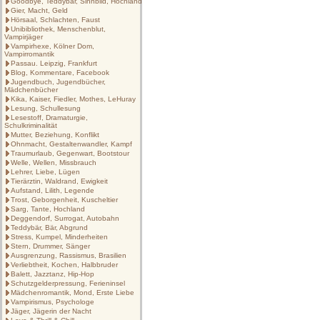
Goodbye, Teddybär, Sinnbild, Hochland
Gier, Macht, Geld
Hörsaal, Schlachten, Faust
Unibibliothek, Menschenblut,
Vampirjäger
Vampirhexe, Kölner Dom,
Vampirromantik
Passau. Leipzig, Frankfurt
Blog, Kommentare, Facebook
Jugendbuch, Jugendbücher,
Mädchenbücher
Kika, Kaiser, Fiedler, Mothes, LeHuray
Lesung, Schullesung
Lesestoff, Dramaturgie,
Schulkriminalität
Mutter, Beziehung, Konflikt
Ohnmacht, Gestaltenwandler, Kampf
Traumurlaub, Gegenwart, Bootstour
Welle, Wellen, Missbrauch
Lehrer, Liebe, Lügen
Tierärztin, Waldrand, Ewigkeit
Aufstand, Lilith, Legende
Trost, Geborgenheit, Kuscheltier
Sarg, Tante, Hochland
Deggendorf, Surrogat, Autobahn
Teddybär, Bär, Abgrund
Stress, Kumpel, Minderheiten
Stern, Drummer, Sänger
Ausgrenzung, Rassismus, Brasilien
Verliebtheit, Kochen, Halbbruder
Balett, Jazztanz, Hip-Hop
Schutzgelderpressung, Ferieninsel
Mädchenromantik, Mond, Erste Liebe
Vampirismus, Psychologe
Jäger, Jägerin der Nacht