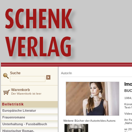
Suche
Autor/in
Imo
Warenkorb
BUC
Der Warenkorb ist leer
1984,
Belletristik
Künst
Text-
Europäische Literatur
Video
Frauenromane
Ihr F
Weitere Bücher der Autorin/des Autors:
„Näht
Unterhaltung - Fussballbuch
ist 2
Historischer Roman,