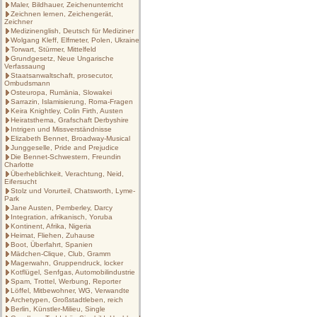
Maler, Bildhauer, Zeichenunterricht
Zeichnen lernen, Zeichengerät,
Zeichner
Medizinenglish, Deutsch für Mediziner
Wolgang Kleff, Elfmeter, Polen, Ukraine
Torwart, Stürmer, Mittelfeld
Grundgesetz, Neue Ungarische
Verfassaung
Staatsanwaltschaft, prosecutor,
Ombudsmann
Osteuropa, Rumänia, Slowakei
Sarrazin, Islamisierung, Roma-Fragen
Keira Knightley, Colin Firth, Austen
Heiratsthema, Grafschaft Derbyshire
Intrigen und Missverständnisse
Elizabeth Bennet, Broadway-Musical
Junggeselle, Pride and Prejudice
Die Bennet-Schwestern, Freundin
Charlotte
Überheblichkeit, Verachtung, Neid,
Eifersucht
Stolz und Vorurteil, Chatsworth, Lyme-
Park
Jane Austen, Pemberley, Darcy
Integration, afrikanisch, Yoruba
Kontinent, Afrika, Nigeria
Heimat, Fliehen, Zuhause
Boot, Überfahrt, Spanien
Mädchen-Clique, Club, Gramm
Magerwahn, Gruppendruck, locker
Kotflügel, Senfgas, Automobilindustrie
Spam, Trottel, Werbung, Reporter
Löffel, Mitbewohner, WG, Verwandte
Archetypen, Großstadtleben, reich
Berlin, Künstler-Milieu, Single