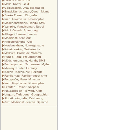
Love & Thrill & Chill
Malle, Koffer, Geld
Geldwäsche, Urlaubsparadies
Entwicklungsroman,Queen Mums
Starke Frauen, Biografie
Irren, Psychiatrie, Philosophie
Mädchenromane, Handy, SMS
Vampire, Vampirroman, Nebel
Krimi, Gewalt, Spannung
All-age-Romane, Frauen
Medizinstudent, Arzt
Krebsforschung, Cell
Nordseeküste, Norwegerstute
Privatdetektiv, Geldwäsche
Mallorca, Palma de Mallorca
Hunde, Tanz, Freundschaft
Mädchenromane, Handy, SMS
Fantasyroman, Schamane, Mythen
Mystery, Thriller, Fantasy
Köchin, Kochkunst, Rezepte
Familientag, Familiengeschichte
Fotografie, Maler, Museum
Irren, Psychiatrie, Philosophie
Fechten, Trainer, Szepesi
Fußballregeln, Torwart, Kleff
Ungarn, Tiefebene, Geographie
Akt, Aktfotografie, Zeichnung
Arzt, Medizinstudenten, Sprache