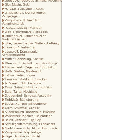
Goodbye, Teddybär, Sinnbild, Hochland
Gier, Macht, Geld
Hörsaal, Schlachten, Faust
Unibibliothek, Menschenblut,
Vampirjäger
Vampirhexe, Kölner Dom,
Vampirromantik
Passau. Leipzig, Frankfurt
Blog, Kommentare, Facebook
Jugendbuch, Jugendbücher,
Mädchenbücher
Kika, Kaiser, Fiedler, Mothes, LeHuray
Lesung, Schullesung
Lesestoff, Dramaturgie,
Schulkriminalität
Mutter, Beziehung, Konflikt
Ohnmacht, Gestaltenwandler, Kampf
Traumurlaub, Gegenwart, Bootstour
Welle, Wellen, Missbrauch
Lehrer, Liebe, Lügen
Tierärztin, Waldrand, Ewigkeit
Aufstand, Lilith, Legende
Trost, Geborgenheit, Kuscheltier
Sarg, Tante, Hochland
Deggendorf, Surrogat, Autobahn
Teddybär, Bär, Abgrund
Stress, Kumpel, Minderheiten
Stern, Drummer, Sänger
Ausgrenzung, Rassismus, Brasilien
Verliebtheit, Kochen, Halbbruder
Balett, Jazztanz, Hip-Hop
Schutzgelderpressung, Ferieninsel
Mädchenromantik, Mond, Erste Liebe
Vampirismus, Psychologe
Jäger, Jägerin der Nacht