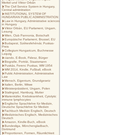
Merkel und Viktor Orbán
The Civil Service System in Hungary,
Central adminitration
INSTITUTIONAL SYSTEM OF
HUNGARIAN PUBLIC ADMINISTRATION
Law in Hungary, Administrative sciences
in Hungary
Viktor Orbán, EU Parlament, Ungarn,
Lesung
Wien, Club Pannonia, Botschaft
Europäische Parlament, Brussel, EU
Budapest, Székesfehérvár, Puskas-
Preis
Collegium Hungaricum, Buchmesse
Leipzig
ciando, E-Book, Fidesz, Bürger
Biografie, Porträt, Staatsmann
Puskás, Ferenc Puskas, WM 1954
WM 2014, Kindle, Fußball, eBook
Public Administration, Administrative
Law
Mensch, Eigentum, Grundgesetz
Italien, Berlin, Witwe
Ministerpräsident, Ungarn, Polen
Stalingrad, Hamburg, Mutter
Marienkäfer, Krebskrankheit, Cytolytic
immune lymphocytes
Englische Sprachlehre für Medizin,
Deutsche Sprachlehre für Medizin
Fachbuch Medizin Englisch, Deutsch
Medizinisches Englisch, Medizinisches
Deutsch
Amazon, Kindle-Buch, eBook
Bundesliga, Mönchengladbach,
Dortmund
Proportionen, Formen, Räumlichkeit