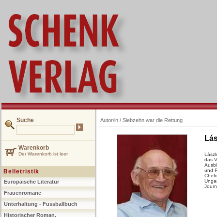
Suche
Autor/in /
Siebzehn war die Rettung
Lás
Warenkorb
Der Warenkorb ist leer
Lászl
das V
Ausbi
und R
Belletristik
Chefr
Ungar
Europäische Literatur
Journ
Frauenromane
Unterhaltung - Fussballbuch
Historischer Roman,