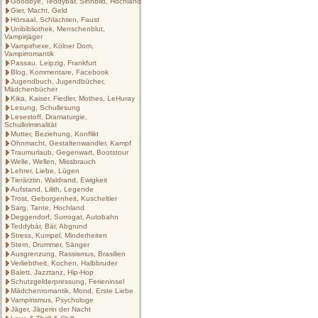
Goodbye, Teddybär, Sinnbild, Hochland
Gier, Macht, Geld
Hörsaal, Schlachten, Faust
Unibibliothek, Menschenblut,
Vampirjäger
Vampirhexe, Kölner Dom,
Vampirromantik
Passau. Leipzig, Frankfurt
Blog, Kommentare, Facebook
Jugendbuch, Jugendbücher,
Mädchenbücher
Kika, Kaiser, Fiedler, Mothes, LeHuray
Lesung, Schullesung
Lesestoff, Dramaturgie,
Schulkriminalität
Mutter, Beziehung, Konflikt
Ohnmacht, Gestaltenwandler, Kampf
Traumurlaub, Gegenwart, Bootstour
Welle, Wellen, Missbrauch
Lehrer, Liebe, Lügen
Tierärztin, Waldrand, Ewigkeit
Aufstand, Lilith, Legende
Trost, Geborgenheit, Kuscheltier
Sarg, Tante, Hochland
Deggendorf, Surrogat, Autobahn
Teddybär, Bär, Abgrund
Stress, Kumpel, Minderheiten
Stern, Drummer, Sänger
Ausgrenzung, Rassismus, Brasilien
Verliebtheit, Kochen, Halbbruder
Balett, Jazztanz, Hip-Hop
Schutzgelderpressung, Ferieninsel
Mädchenromantik, Mond, Erste Liebe
Vampirismus, Psychologe
Jäger, Jägerin der Nacht