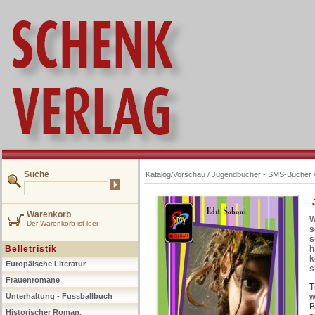
Suche
Katalog/Vorschau
/
Jugendbücher - SMS-Bücher
Warenkorb
W
Der Warenkorb ist leer
s
s
Belletristik
h
k
Europäische Literatur
s
Frauenromane
T
Unterhaltung - Fussballbuch
w
B
Historischer Roman,