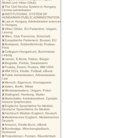
Merkel und Viktor Orbán
The Civil Service System in Hungary,
Central adminitration
INSTITUTIONAL SYSTEM OF
HUNGARIAN PUBLIC ADMINISTRATION
Law in Hungary, Administrative sciences
in Hungary
Viktor Orbán, EU Parlament, Ungarn,
Lesung
Wien, Club Pannonia, Botschaft
Europäische Parlament, Brussel, EU
Budapest, Székesfehérvár, Puskas-
Preis
Collegium Hungaricum, Buchmesse
Leipzig
ciando, E-Book, Fidesz, Bürger
Biografie, Porträt, Staatsmann
Puskás, Ferenc Puskas, WM 1954
WM 2014, Kindle, Fußball, eBook
Public Administration, Administrative
Law
Mensch, Eigentum, Grundgesetz
Italien, Berlin, Witwe
Ministerpräsident, Ungarn, Polen
Stalingrad, Hamburg, Mutter
Marienkäfer, Krebskrankheit, Cytolytic
immune lymphocytes
Englische Sprachlehre für Medizin,
Deutsche Sprachlehre für Medizin
Fachbuch Medizin Englisch, Deutsch
Medizinisches Englisch, Medizinisches
Deutsch
Amazon, Kindle-Buch, eBook
Bundesliga, Mönchengladbach,
Dortmund
Proportionen, Formen, Räumlichkeit