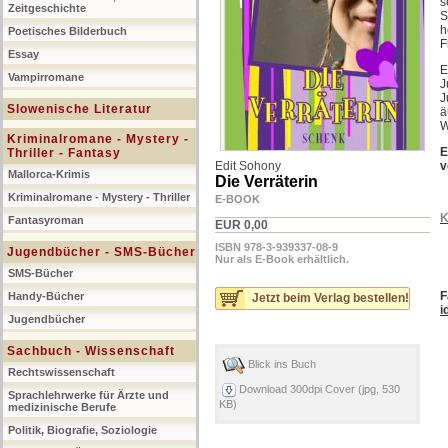
s
Zeitgeschichte
S
h
Poetisches Bilderbuch
F
Essay
E
Vampirromane
J
J
Slowenische Literatur
ä
W
Kriminalromane - Mystery -
E
Thriller - Fantasy
Edit Sohony
v
Mallorca-Krimis
Die Verräterin
Kriminalromane - Mystery - Thriller
E-BOOK
K
Fantasyroman
EUR 0,00
ISBN 978-3-939337-08-9
Jugendbücher - SMS-Bücher
Nur als E-Book erhältlich.
SMS-Bücher
F
Handy-Bücher
Jetzt beim Verlag bestellen!
i
Jugendbücher
Sachbuch - Wissenschaft
Blick ins Buch
Rechtswissenschaft
Download 300dpi Cover (jpg, 530
Sprachlehrwerke für Ärzte und
KB)
medizinische Berufe
Politik, Biografie, Soziologie