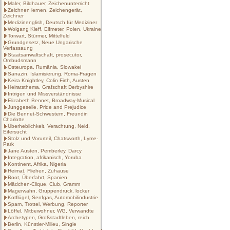
Maler, Bildhauer, Zeichenunterricht
Zeichnen lernen, Zeichengerät,
Zeichner
Medizinenglish, Deutsch für Mediziner
Wolgang Kleff, Elfmeter, Polen, Ukraine
Torwart, Stürmer, Mittelfeld
Grundgesetz, Neue Ungarische
Verfassaung
Staatsanwaltschaft, prosecutor,
Ombudsmann
Osteuropa, Rumänia, Slowakei
Sarrazin, Islamisierung, Roma-Fragen
Keira Knightley, Colin Firth, Austen
Heiratsthema, Grafschaft Derbyshire
Intrigen und Missverständnisse
Elizabeth Bennet, Broadway-Musical
Junggeselle, Pride and Prejudice
Die Bennet-Schwestern, Freundin
Charlotte
Überheblichkeit, Verachtung, Neid,
Eifersucht
Stolz und Vorurteil, Chatsworth, Lyme-
Park
Jane Austen, Pemberley, Darcy
Integration, afrikanisch, Yoruba
Kontinent, Afrika, Nigeria
Heimat, Fliehen, Zuhause
Boot, Überfahrt, Spanien
Mädchen-Clique, Club, Gramm
Magerwahn, Gruppendruck, locker
Kotflügel, Senfgas, Automobilindustrie
Spam, Trottel, Werbung, Reporter
Löffel, Mitbewohner, WG, Verwandte
Archetypen, Großstadtleben, reich
Berlin, Künstler-Milieu, Single