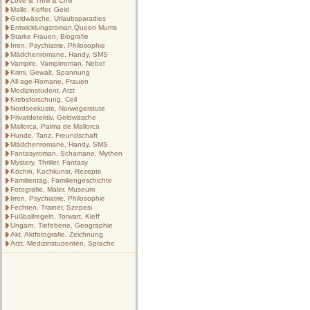
Love & Thrill & Chill
Malle, Koffer, Geld
Geldwäsche, Urlaubsparadies
Entwicklungsroman,Queen Mums
Starke Frauen, Biografie
Irren, Psychiatrie, Philosophie
Mädchenromane, Handy, SMS
Vampire, Vampirroman, Nebel
Krimi, Gewalt, Spannung
All-age-Romane, Frauen
Medizinstudent, Arzt
Krebsforschung, Cell
Nordseeküste, Norwegerstute
Privatdetektiv, Geldwäsche
Mallorca, Palma de Mallorca
Hunde, Tanz, Freundschaft
Mädchenromane, Handy, SMS
Fantasyroman, Schamane, Mythen
Mystery, Thriller, Fantasy
Köchin, Kochkunst, Rezepte
Familientag, Familiengeschichte
Fotografie, Maler, Museum
Irren, Psychiatrie, Philosophie
Fechten, Trainer, Szepesi
Fußballregeln, Torwart, Kleff
Ungarn, Tiefebene, Geographie
Akt, Aktfotografie, Zeichnung
Arzt, Medizinstudenten, Sprache