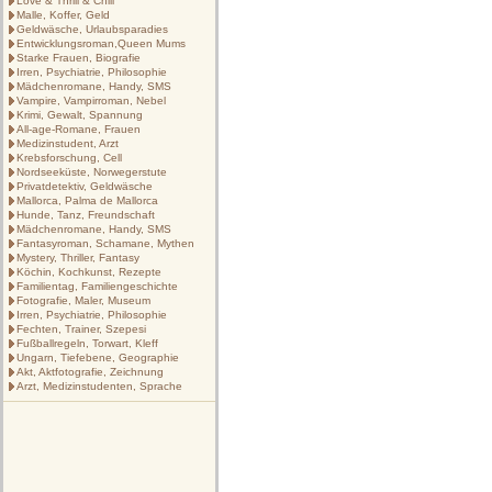
Love & Thrill & Chill
Malle, Koffer, Geld
Geldwäsche, Urlaubsparadies
Entwicklungsroman,Queen Mums
Starke Frauen, Biografie
Irren, Psychiatrie, Philosophie
Mädchenromane, Handy, SMS
Vampire, Vampirroman, Nebel
Krimi, Gewalt, Spannung
All-age-Romane, Frauen
Medizinstudent, Arzt
Krebsforschung, Cell
Nordseeküste, Norwegerstute
Privatdetektiv, Geldwäsche
Mallorca, Palma de Mallorca
Hunde, Tanz, Freundschaft
Mädchenromane, Handy, SMS
Fantasyroman, Schamane, Mythen
Mystery, Thriller, Fantasy
Köchin, Kochkunst, Rezepte
Familientag, Familiengeschichte
Fotografie, Maler, Museum
Irren, Psychiatrie, Philosophie
Fechten, Trainer, Szepesi
Fußballregeln, Torwart, Kleff
Ungarn, Tiefebene, Geographie
Akt, Aktfotografie, Zeichnung
Arzt, Medizinstudenten, Sprache