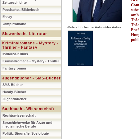
Zeitgeschichte
Comm
subs
Poetisches Bilderbuch
amb
Essay
Tróc
Vampirromane
Tróc
Weitere Bücher der Autorin/des Autors:
Prof
Slowenische Literatur
Hung
publ
Kriminalromane - Mystery -
Thriller - Fantasy
Mallorca-Krimis
Kriminalromane - Mystery - Thriller
Fantasyroman
Jugendbücher - SMS-Bücher
SMS-Bücher
Handy-Bücher
Jugendbücher
Sachbuch - Wissenschaft
Rechtswissenschaft
Sprachlehrwerke für Ärzte und
medizinische Berufe
Politik, Biografie, Soziologie