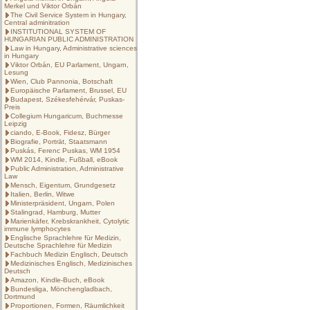
Merkel und Viktor Orbán
The Civil Service System in Hungary,
Central adminitration
INSTITUTIONAL SYSTEM OF
HUNGARIAN PUBLIC ADMINISTRATION
Law in Hungary, Administrative sciences
in Hungary
Viktor Orbán, EU Parlament, Ungarn,
Lesung
Wien, Club Pannonia, Botschaft
Europäische Parlament, Brussel, EU
Budapest, Székesfehérvár, Puskas-
Preis
Collegium Hungaricum, Buchmesse
Leipzig
ciando, E-Book, Fidesz, Bürger
Biografie, Porträt, Staatsmann
Puskás, Ferenc Puskas, WM 1954
WM 2014, Kindle, Fußball, eBook
Public Administration, Administrative
Law
Mensch, Eigentum, Grundgesetz
Italien, Berlin, Witwe
Ministerpräsident, Ungarn, Polen
Stalingrad, Hamburg, Mutter
Marienkäfer, Krebskrankheit, Cytolytic
immune lymphocytes
Englische Sprachlehre für Medizin,
Deutsche Sprachlehre für Medizin
Fachbuch Medizin Englisch, Deutsch
Medizinisches Englisch, Medizinisches
Deutsch
Amazon, Kindle-Buch, eBook
Bundesliga, Mönchengladbach,
Dortmund
Proportionen, Formen, Räumlichkeit