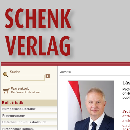
Suche
Autor/in
Lás
Warenkorb
Prof
Der Warenkorb ist leer
of H
publ
Belletristik
Europäische Literatur
Prof
Frauenromane
at t
amba
Unterhaltung - Fussballbuch
on t
Historischer Roman,
201