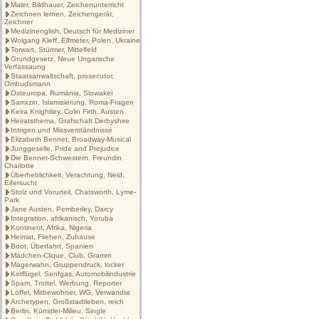
Maler, Bildhauer, Zeichenunterricht
Zeichnen lernen, Zeichengerät,
Zeichner
Medizinenglish, Deutsch für Mediziner
Wolgang Kleff, Elfmeter, Polen, Ukraine
Torwart, Stürmer, Mittelfeld
Grundgesetz, Neue Ungarische
Verfassaung
Staatsanwaltschaft, prosecutor,
Ombudsmann
Osteuropa, Rumänia, Slowakei
Sarrazin, Islamisierung, Roma-Fragen
Keira Knightley, Colin Firth, Austen
Heiratsthema, Grafschaft Derbyshire
Intrigen und Missverständnisse
Elizabeth Bennet, Broadway-Musical
Junggeselle, Pride and Prejudice
Die Bennet-Schwestern, Freundin
Charlotte
Überheblichkeit, Verachtung, Neid,
Eifersucht
Stolz und Vorurteil, Chatsworth, Lyme-
Park
Jane Austen, Pemberley, Darcy
Integration, afrikanisch, Yoruba
Kontinent, Afrika, Nigeria
Heimat, Fliehen, Zuhause
Boot, Überfahrt, Spanien
Mädchen-Clique, Club, Gramm
Magerwahn, Gruppendruck, locker
Kotflügel, Senfgas, Automobilindustrie
Spam, Trottel, Werbung, Reporter
Löffel, Mitbewohner, WG, Verwandte
Archetypen, Großstadtleben, reich
Berlin, Künstler-Milieu, Single