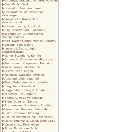
Goodbye, Teddybär, Sinnbild, Hochland
Gier, Macht, Geld
Hörsaal, Schlachten, Faust
Unibibliothek, Menschenblut,
Vampirjäger
Vampirhexe, Kölner Dom,
Vampirromantik
Passau. Leipzig, Frankfurt
Blog, Kommentare, Facebook
Jugendbuch, Jugendbücher,
Mädchenbücher
Kika, Kaiser, Fiedler, Mothes, LeHuray
Lesung, Schullesung
Lesestoff, Dramaturgie,
Schulkriminalität
Mutter, Beziehung, Konflikt
Ohnmacht, Gestaltenwandler, Kampf
Traumurlaub, Gegenwart, Bootstour
Welle, Wellen, Missbrauch
Lehrer, Liebe, Lügen
Tierärztin, Waldrand, Ewigkeit
Aufstand, Lilith, Legende
Trost, Geborgenheit, Kuscheltier
Sarg, Tante, Hochland
Deggendorf, Surrogat, Autobahn
Teddybär, Bär, Abgrund
Stress, Kumpel, Minderheiten
Stern, Drummer, Sänger
Ausgrenzung, Rassismus, Brasilien
Verliebtheit, Kochen, Halbbruder
Balett, Jazztanz, Hip-Hop
Schutzgelderpressung, Ferieninsel
Mädchenromantik, Mond, Erste Liebe
Vampirismus, Psychologe
Jäger, Jägerin der Nacht