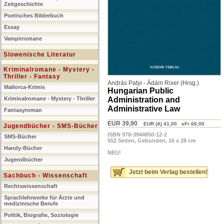
Zeitgeschichte
Poetisches Bilderbuch
Essay
Vampirromane
Slowenische Literatur
Kriminalromane - Mystery -
Thriller - Fantasy
András Patyi - Ádám Rixer (Hrsg.)
Mallorca-Krimis
Hungarian Public
Kriminalromane - Mystery - Thriller
Administration and
Administrative Law
Fantasyroman
EUR 39,90
EUR (A) 41,00 sFr 66,00
Jugendbücher - SMS-Bücher
ISBN 978-3944850-12-2
SMS-Bücher
552 Seiten, Gebunden, 16 x 28 cm
Handy-Bücher
NEU!
Jugendbücher
Jetzt beim Verlag bestellen!
Sachbuch - Wissenschaft
Rechtswissenschaft
Sprachlehrwerke für Ärzte und
medizinische Berufe
Politik, Biografie, Soziologie