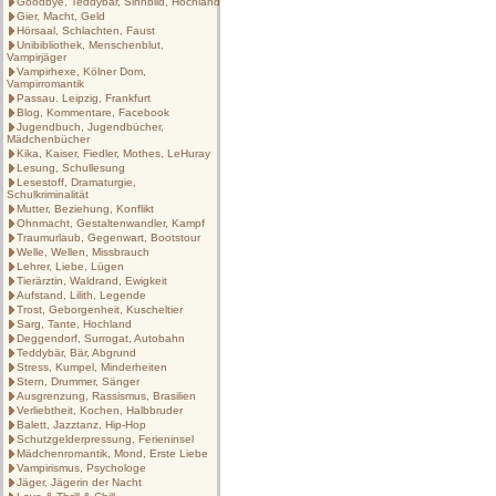
Goodbye, Teddybär, Sinnbild, Hochland
Gier, Macht, Geld
Hörsaal, Schlachten, Faust
Unibibliothek, Menschenblut,
Vampirjäger
Vampirhexe, Kölner Dom,
Vampirromantik
Passau. Leipzig, Frankfurt
Blog, Kommentare, Facebook
Jugendbuch, Jugendbücher,
Mädchenbücher
Kika, Kaiser, Fiedler, Mothes, LeHuray
Lesung, Schullesung
Lesestoff, Dramaturgie,
Schulkriminalität
Mutter, Beziehung, Konflikt
Ohnmacht, Gestaltenwandler, Kampf
Traumurlaub, Gegenwart, Bootstour
Welle, Wellen, Missbrauch
Lehrer, Liebe, Lügen
Tierärztin, Waldrand, Ewigkeit
Aufstand, Lilith, Legende
Trost, Geborgenheit, Kuscheltier
Sarg, Tante, Hochland
Deggendorf, Surrogat, Autobahn
Teddybär, Bär, Abgrund
Stress, Kumpel, Minderheiten
Stern, Drummer, Sänger
Ausgrenzung, Rassismus, Brasilien
Verliebtheit, Kochen, Halbbruder
Balett, Jazztanz, Hip-Hop
Schutzgelderpressung, Ferieninsel
Mädchenromantik, Mond, Erste Liebe
Vampirismus, Psychologe
Jäger, Jägerin der Nacht