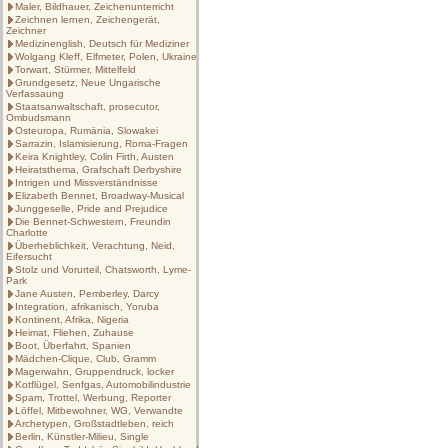
Maler, Bildhauer, Zeichenunterricht
Zeichnen lernen, Zeichengerät,
Zeichner
Medizinenglish, Deutsch für Mediziner
Wolgang Kleff, Elfmeter, Polen, Ukraine
Torwart, Stürmer, Mittelfeld
Grundgesetz, Neue Ungarische
Verfassaung
Staatsanwaltschaft, prosecutor,
Ombudsmann
Osteuropa, Rumänia, Slowakei
Sarrazin, Islamisierung, Roma-Fragen
Keira Knightley, Colin Firth, Austen
Heiratsthema, Grafschaft Derbyshire
Intrigen und Missverständnisse
Elizabeth Bennet, Broadway-Musical
Junggeselle, Pride and Prejudice
Die Bennet-Schwestern, Freundin
Charlotte
Überheblichkeit, Verachtung, Neid,
Eifersucht
Stolz und Vorurteil, Chatsworth, Lyme-
Park
Jane Austen, Pemberley, Darcy
Integration, afrikanisch, Yoruba
Kontinent, Afrika, Nigeria
Heimat, Fliehen, Zuhause
Boot, Überfahrt, Spanien
Mädchen-Clique, Club, Gramm
Magerwahn, Gruppendruck, locker
Kotflügel, Senfgas, Automobilindustrie
Spam, Trottel, Werbung, Reporter
Löffel, Mitbewohner, WG, Verwandte
Archetypen, Großstadtleben, reich
Berlin, Künstler-Milieu, Single