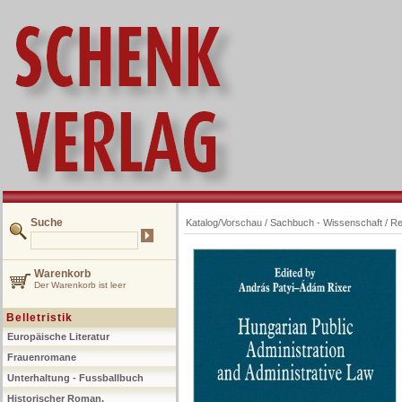
Suche
Katalog/Vorschau
/
Sachbuch - Wissenschaft
/
Re
Warenkorb
Der Warenkorb ist leer
Belletristik
Europäische Literatur
Frauenromane
Unterhaltung - Fussballbuch
Historischer Roman,