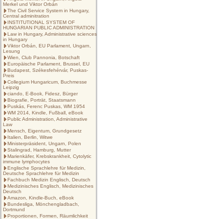
Merkel und Viktor Orbán
The Civil Service System in Hungary,
Central adminitration
INSTITUTIONAL SYSTEM OF
HUNGARIAN PUBLIC ADMINISTRATION
Law in Hungary, Administrative sciences
in Hungary
Viktor Orbán, EU Parlament, Ungarn,
Lesung
Wien, Club Pannonia, Botschaft
Europäische Parlament, Brussel, EU
Budapest, Székesfehérvár, Puskas-
Preis
Collegium Hungaricum, Buchmesse
Leipzig
ciando, E-Book, Fidesz, Bürger
Biografie, Porträt, Staatsmann
Puskás, Ferenc Puskas, WM 1954
WM 2014, Kindle, Fußball, eBook
Public Administration, Administrative
Law
Mensch, Eigentum, Grundgesetz
Italien, Berlin, Witwe
Ministerpräsident, Ungarn, Polen
Stalingrad, Hamburg, Mutter
Marienkäfer, Krebskrankheit, Cytolytic
immune lymphocytes
Englische Sprachlehre für Medizin,
Deutsche Sprachlehre für Medizin
Fachbuch Medizin Englisch, Deutsch
Medizinisches Englisch, Medizinisches
Deutsch
Amazon, Kindle-Buch, eBook
Bundesliga, Mönchengladbach,
Dortmund
Proportionen, Formen, Räumlichkeit