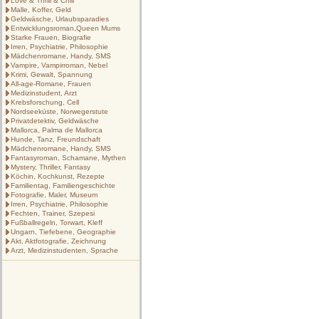
Love & Thrill & Chill
Malle, Koffer, Geld
Geldwäsche, Urlaubsparadies
Entwicklungsroman,Queen Mums
Starke Frauen, Biografie
Irren, Psychiatrie, Philosophie
Mädchenromane, Handy, SMS
Vampire, Vampirroman, Nebel
Krimi, Gewalt, Spannung
All-age-Romane, Frauen
Medizinstudent, Arzt
Krebsforschung, Cell
Nordseeküste, Norwegerstute
Privatdetektiv, Geldwäsche
Mallorca, Palma de Mallorca
Hunde, Tanz, Freundschaft
Mädchenromane, Handy, SMS
Fantasyroman, Schamane, Mythen
Mystery, Thriller, Fantasy
Köchin, Kochkunst, Rezepte
Familientag, Familiengeschichte
Fotografie, Maler, Museum
Irren, Psychiatrie, Philosophie
Fechten, Trainer, Szepesi
Fußballregeln, Torwart, Kleff
Ungarn, Tiefebene, Geographie
Akt, Aktfotografie, Zeichnung
Arzt, Medizinstudenten, Sprache