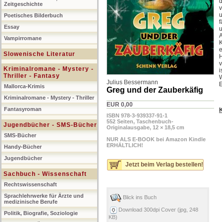
d
Zeitgeschichte
v
u
Poetisches Bilderbuch
f
Essay
u
A
Vampirromane
K
e
Slowenische Literatur
Kriminalromane - Mystery -
i
Thriller - Fantasy
Julius Bessermann
E
Mallorca-Krimis
Greg und der Zauberkäfig
Kriminalromane - Mystery - Thriller
EUR 0,00
Fantasyroman
ISBN 978-3-939337-91-1
552 Seiten, Taschenbuch-
Jugendbücher - SMS-Bücher
Originalausgabe, 12 × 18,5 cm
SMS-Bücher
NUR ALS E-BOOK bei Amazon Kindle
ERHÄLTLICH!
Handy-Bücher
Jugendbücher
Jetzt beim Verlag bestellen!
Sachbuch - Wissenschaft
Rechtswissenschaft
Sprachlehrwerke für Ärzte und
Blick ins Buch
medizinische Berufe
Download 300dpi Cover (jpg, 248
Politik, Biografie, Soziologie
KB)