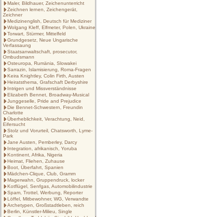
Maler, Bildhauer, Zeichenunterricht
Zeichnen lernen, Zeichengerät,
Zeichner
Medizinenglish, Deutsch für Mediziner
Wolgang Kleff, Elfmeter, Polen, Ukraine
Torwart, Stürmer, Mittelfeld
Grundgesetz, Neue Ungarische
Verfassaung
Staatsanwaltschaft, prosecutor,
Ombudsmann
Osteuropa, Rumänia, Slowakei
Sarrazin, Islamisierung, Roma-Fragen
Keira Knightley, Colin Firth, Austen
Heiratsthema, Grafschaft Derbyshire
Intrigen und Missverständnisse
Elizabeth Bennet, Broadway-Musical
Junggeselle, Pride and Prejudice
Die Bennet-Schwestern, Freundin
Charlotte
Überheblichkeit, Verachtung, Neid,
Eifersucht
Stolz und Vorurteil, Chatsworth, Lyme-
Park
Jane Austen, Pemberley, Darcy
Integration, afrikanisch, Yoruba
Kontinent, Afrika, Nigeria
Heimat, Fliehen, Zuhause
Boot, Überfahrt, Spanien
Mädchen-Clique, Club, Gramm
Magerwahn, Gruppendruck, locker
Kotflügel, Senfgas, Automobilindustrie
Spam, Trottel, Werbung, Reporter
Löffel, Mitbewohner, WG, Verwandte
Archetypen, Großstadtleben, reich
Berlin, Künstler-Milieu, Single