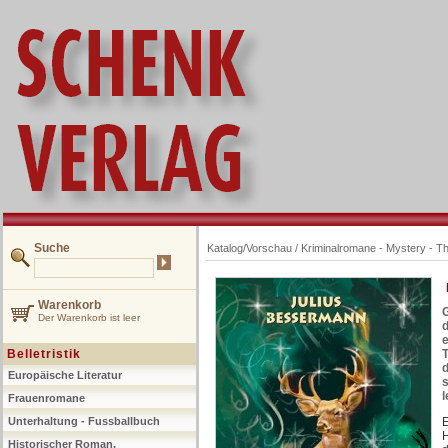
Suche
Katalog/Vorschau
/
Kriminalromane - Mystery - Thr
Warenkorb
G
Der Warenkorb ist leer
d
e
Belletristik
d
Europäische Literatur
s
l
Frauenromane
Unterhaltung - Fussballbuch
E
H
Historischer Roman,