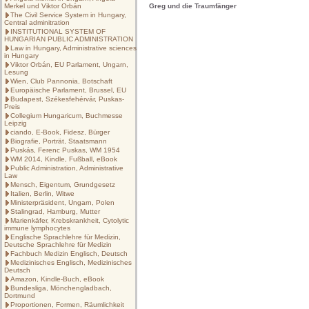
Merkel und Viktor Orbán
Greg und die Traumfänger
The Civil Service System in Hungary,
Central adminitration
INSTITUTIONAL SYSTEM OF
HUNGARIAN PUBLIC ADMINISTRATION
Law in Hungary, Administrative sciences
in Hungary
Viktor Orbán, EU Parlament, Ungarn,
Lesung
Wien, Club Pannonia, Botschaft
Europäische Parlament, Brussel, EU
Budapest, Székesfehérvár, Puskas-
Preis
Collegium Hungaricum, Buchmesse
Leipzig
ciando, E-Book, Fidesz, Bürger
Biografie, Porträt, Staatsmann
Puskás, Ferenc Puskas, WM 1954
WM 2014, Kindle, Fußball, eBook
Public Administration, Administrative
Law
Mensch, Eigentum, Grundgesetz
Italien, Berlin, Witwe
Ministerpräsident, Ungarn, Polen
Stalingrad, Hamburg, Mutter
Marienkäfer, Krebskrankheit, Cytolytic
immune lymphocytes
Englische Sprachlehre für Medizin,
Deutsche Sprachlehre für Medizin
Fachbuch Medizin Englisch, Deutsch
Medizinisches Englisch, Medizinisches
Deutsch
Amazon, Kindle-Buch, eBook
Bundesliga, Mönchengladbach,
Dortmund
Proportionen, Formen, Räumlichkeit