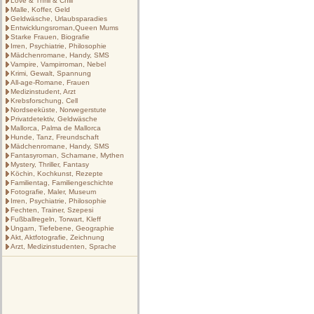
Love & Thrill & Chill
Malle, Koffer, Geld
Geldwäsche, Urlaubsparadies
Entwicklungsroman,Queen Mums
Starke Frauen, Biografie
Irren, Psychiatrie, Philosophie
Mädchenromane, Handy, SMS
Vampire, Vampirroman, Nebel
Krimi, Gewalt, Spannung
All-age-Romane, Frauen
Medizinstudent, Arzt
Krebsforschung, Cell
Nordseeküste, Norwegerstute
Privatdetektiv, Geldwäsche
Mallorca, Palma de Mallorca
Hunde, Tanz, Freundschaft
Mädchenromane, Handy, SMS
Fantasyroman, Schamane, Mythen
Mystery, Thriller, Fantasy
Köchin, Kochkunst, Rezepte
Familientag, Familiengeschichte
Fotografie, Maler, Museum
Irren, Psychiatrie, Philosophie
Fechten, Trainer, Szepesi
Fußballregeln, Torwart, Kleff
Ungarn, Tiefebene, Geographie
Akt, Aktfotografie, Zeichnung
Arzt, Medizinstudenten, Sprache