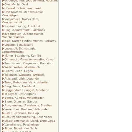
Goodbye, Teddybär, Sinnbild, Hochland
Gier, Macht, Geld
Hörsaal, Schlachten, Faust
Unibibliothek, Menschenblut,
Vampirjäger
Vampirhexe, Kölner Dom,
Vampirromantik
Passau. Leipzig, Frankfurt
Blog, Kommentare, Facebook
Jugendbuch, Jugendbücher,
Mädchenbücher
Kika, Kaiser, Fiedler, Mothes, LeHuray
Lesung, Schullesung
Lesestoff, Dramaturgie,
Schulkriminalität
Mutter, Beziehung, Konflikt
Ohnmacht, Gestaltenwandler, Kampf
Traumurlaub, Gegenwart, Bootstour
Welle, Wellen, Missbrauch
Lehrer, Liebe, Lügen
Tierärztin, Waldrand, Ewigkeit
Aufstand, Lilith, Legende
Trost, Geborgenheit, Kuscheltier
Sarg, Tante, Hochland
Deggendorf, Surrogat, Autobahn
Teddybär, Bär, Abgrund
Stress, Kumpel, Minderheiten
Stern, Drummer, Sänger
Ausgrenzung, Rassismus, Brasilien
Verliebtheit, Kochen, Halbbruder
Balett, Jazztanz, Hip-Hop
Schutzgelderpressung, Ferieninsel
Mädchenromantik, Mond, Erste Liebe
Vampirismus, Psychologe
Jäger, Jägerin der Nacht