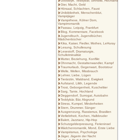
Goodbye, Teddybär, Sinnbild, Hochland
Gier, Macht, Geld
Hörsaal, Schlachten, Faust
Unibibliothek, Menschenblut,
Vampirjäger
Vampirhexe, Kölner Dom,
Vampirromantik
Passau. Leipzig, Frankfurt
Blog, Kommentare, Facebook
Jugendbuch, Jugendbücher,
Mädchenbücher
Kika, Kaiser, Fiedler, Mothes, LeHuray
Lesung, Schullesung
Lesestoff, Dramaturgie,
Schulkriminalität
Mutter, Beziehung, Konflikt
Ohnmacht, Gestaltenwandler, Kampf
Traumurlaub, Gegenwart, Bootstour
Welle, Wellen, Missbrauch
Lehrer, Liebe, Lügen
Tierärztin, Waldrand, Ewigkeit
Aufstand, Lilith, Legende
Trost, Geborgenheit, Kuscheltier
Sarg, Tante, Hochland
Deggendorf, Surrogat, Autobahn
Teddybär, Bär, Abgrund
Stress, Kumpel, Minderheiten
Stern, Drummer, Sänger
Ausgrenzung, Rassismus, Brasilien
Verliebtheit, Kochen, Halbbruder
Balett, Jazztanz, Hip-Hop
Schutzgelderpressung, Ferieninsel
Mädchenromantik, Mond, Erste Liebe
Vampirismus, Psychologe
Jäger, Jägerin der Nacht