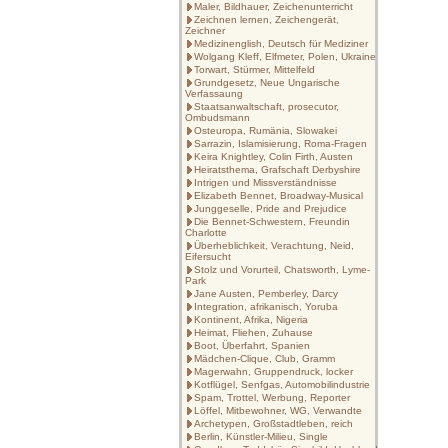
Maler, Bildhauer, Zeichenunterricht
Zeichnen lernen, Zeichengerät,
Zeichner
Medizinenglish, Deutsch für Mediziner
Wolgang Kleff, Elfmeter, Polen, Ukraine
Torwart, Stürmer, Mittelfeld
Grundgesetz, Neue Ungarische
Verfassaung
Staatsanwaltschaft, prosecutor,
Ombudsmann
Osteuropa, Rumänia, Slowakei
Sarrazin, Islamisierung, Roma-Fragen
Keira Knightley, Colin Firth, Austen
Heiratsthema, Grafschaft Derbyshire
Intrigen und Missverständnisse
Elizabeth Bennet, Broadway-Musical
Junggeselle, Pride and Prejudice
Die Bennet-Schwestern, Freundin
Charlotte
Überheblichkeit, Verachtung, Neid,
Eifersucht
Stolz und Vorurteil, Chatsworth, Lyme-
Park
Jane Austen, Pemberley, Darcy
Integration, afrikanisch, Yoruba
Kontinent, Afrika, Nigeria
Heimat, Fliehen, Zuhause
Boot, Überfahrt, Spanien
Mädchen-Clique, Club, Gramm
Magerwahn, Gruppendruck, locker
Kotflügel, Senfgas, Automobilindustrie
Spam, Trottel, Werbung, Reporter
Löffel, Mitbewohner, WG, Verwandte
Archetypen, Großstadtleben, reich
Berlin, Künstler-Milieu, Single