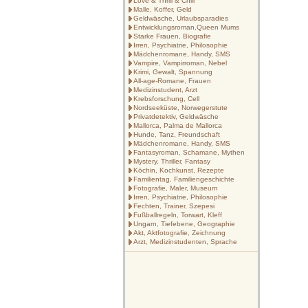
Love & Thrill & Chill
Malle, Koffer, Geld
Geldwäsche, Urlaubsparadies
Entwicklungsroman,Queen Mums
Starke Frauen, Biografie
Irren, Psychiatrie, Philosophie
Mädchenromane, Handy, SMS
Vampire, Vampirroman, Nebel
Krimi, Gewalt, Spannung
All-age-Romane, Frauen
Medizinstudent, Arzt
Krebsforschung, Cell
Nordseeküste, Norwegerstute
Privatdetektiv, Geldwäsche
Mallorca, Palma de Mallorca
Hunde, Tanz, Freundschaft
Mädchenromane, Handy, SMS
Fantasyroman, Schamane, Mythen
Mystery, Thriller, Fantasy
Köchin, Kochkunst, Rezepte
Familientag, Familiengeschichte
Fotografie, Maler, Museum
Irren, Psychiatrie, Philosophie
Fechten, Trainer, Szepesi
Fußballregeln, Torwart, Kleff
Ungarn, Tiefebene, Geographie
Akt, Aktfotografie, Zeichnung
Arzt, Medizinstudenten, Sprache