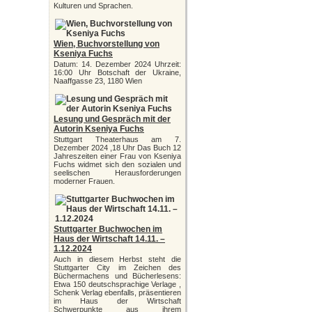
Kulturen und Sprachen.
Wien, Buchvorstellung von
Kseniya Fuchs
Datum: 14. Dezember 2024 Uhrzeit:
16:00 Uhr Botschaft der Ukraine,
Naaffgasse 23, 1180 Wien
Lesung und Gespräch mit der
Autorin Kseniya Fuchs
Stuttgart Theaterhaus am 7.
Dezember 2024 ,18 Uhr Das Buch 12
Jahreszeiten einer Frau von Kseniya
Fuchs widmet sich den sozialen und
seelischen Herausforderungen
moderner Frauen.
Stuttgarter Buchwochen im
Haus der Wirtschaft 14.11. –
1.12.2024
Auch in diesem Herbst steht die
Stuttgarter City im Zeichen des
Büchermachens und Bücherlesens:
Etwa 150 deutschsprachige Verlage ,
Schenk Verlag ebenfalls, präsentieren
im Haus der Wirtschaft
Schwerpunkte aus ihrem