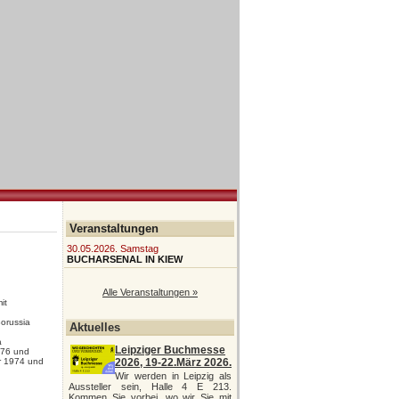
Veranstaltungen
30.05.2026. Samstag
BUCHARSENAL IN KIEW
Alle Veranstaltungen »
it
orussia
Aktuelles
a
Leipziger Buchmesse
976 und
r 1974 und
2026, 19-22.März 2026.
Wir werden in Leipzig als
Aussteller sein, Halle 4 E 213.
Kommen Sie vorbei, wo wir Sie mit