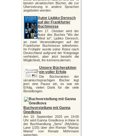
besten ukrainischen Bücher, die zur
Übersetzung in andere Sprachen
angeboten werden.
Autor Ljubko Deresch
auf der Frankfurter
Buchmesse
Am 17. Oktober wird der
Autor des Buches "Wo der
Wind ist", Ljubko Deresch,
an zwei Veranstaltungen auf der
Frankfurter Buchmesse teilnehmen.
Im Frühjahr wurde seine Reise nach
Deutschland aufgrund der Kriegslage
verhindert, aber jetzt besteht die
Möglichkeit, ihn kennenzulernen.
Unsere Bücheraktion
ein voller Erfolg
Die Bücheraktion der
ukrainischsprachigen Bücher legt
jetzt eine Pause ein, es war ein
Erfolg, vielen Dank für die viele
Bestellungen.
Buchvorstellung mit Ganna
Gnedkova
Am 10. September 2025 um 19:00
Uhr wird Ganna Gnedkova in Kiew in
der Buchhandlung „Sens” (Mykilsky
Lane 1/25) über den Roman "Martas
Mama" von Renate Möhrmann
sprechen.