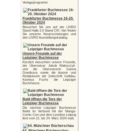
Verlagsprogramm.
Frankfurter Buchmesse 16-20.
Oktober 2024
Besuchen Sie uns auf der LIVRO
Stand Halle 3.0 Stand C97, hier finden
Sie unseren Neuerscheiungen und
den LIVRO Ausstellungskatalog.
Unsere Freunde auf der
Leipziger Buchmesse
Kürzlich besuchten unsere Freunde,
der Übersetzer Jakob Walosczyk
und die Übersetzerin Ganna
Gnedkova sowie die Autorin und
Redakteurin der Zeitschrift Gelblau,
Kseniya Fuchs die Leipziger
Buchmesse.
Bald öffnen die Tore der
Leipziger Buchmesse
Die nächste Leipziger Buchmesse
findet im Verbund mit der Manga-
Comic-Con und dem Lesefest Leipzig
liest vom 21. bis 24. März 2024 statt.
64. Münchner Bücherschau