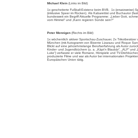
Michael Klein
(Links im Bild)
1x gescheiterte Fußball-Existenz beim BVB, 1x (ersatzweise) S
(inklusive Speer im Rücken). Als Kabarettist und Buchautor (fast
bundesweit ein Begriff Aktuelle Programme: „Lieber Gott, schmei
vom Himmel“ und „Kann regieren Sünde sein?“
Peter Mennigen
(Rechts im Bild)
1x wöchentlich aktiver Sportschau-Zuschauer, 2x Trikotbesitzer
München (mit Autogramm von Bixente Lizarazu und Roque Sant
Blickt auf eine jahrzehntelange Berufserfahrung als Autor zurü
Kinder- und Jugendbüchern (u. a. „Käpt’n Blaubär“, „ALF“ und 
Luke“) verfasste er viele Romane, Hörspiele und TV-Drehbücher
produzierte Filme und war als Autor bei internationalen Projekte
Europäischen Union tätig.