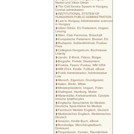
Merkel und Viktor Orbán
The Civil Service System in Hungary,
Central adminitration
INSTITUTIONAL SYSTEM OF
HUNGARIAN PUBLIC ADMINISTRATION
Law in Hungary, Administrative sciences
in Hungary
Viktor Orbán, EU Parlament, Ungarn,
Lesung
Wien, Club Pannonia, Botschaft
Europäische Parlament, Brussel, EU
Budapest, Székesfehérvár, Puskas-
Preis
Collegium Hungaricum, Buchmesse
Leipzig
ciando, E-Book, Fidesz, Bürger
Biografie, Porträt, Staatsmann
Puskás, Ferenc Puskas, WM 1954
WM 2014, Kindle, Fußball, eBook
Public Administration, Administrative
Law
Mensch, Eigentum, Grundgesetz
Italien, Berlin, Witwe
Ministerpräsident, Ungarn, Polen
Stalingrad, Hamburg, Mutter
Marienkäfer, Krebskrankheit, Cytolytic
immune lymphocytes
Englische Sprachlehre für Medizin,
Deutsche Sprachlehre für Medizin
Fachbuch Medizin Englisch, Deutsch
Medizinisches Englisch, Medizinisches
Deutsch
Amazon, Kindle-Buch, eBook
Bundesliga, Mönchengladbach,
Dortmund
Proportionen, Formen, Räumlichkeit