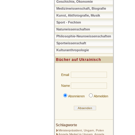
Geschichte, Ökonomie
Medizinwissenschaft, Biografie
Kunst, Aktfotografie, Musik
Sport - Fechten
Naturwissenschaften
Philosophie-Neurowissenschaften
Sportwissenschaft
Kulturanthropologie
Bücher auf Ukrainisch
Email
Name
Abonnieren
Abmelden
Schlagworte
Ministerpräsident, Ungarn, Polen
Angela Merkel in Ungarn, Angela