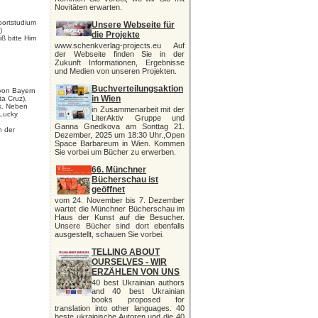
Novitäten erwarten.
portstudium
Unsere Webseite für
)
die Projekte
ß bitte Hirn
www.schenkverlag-projects.eu Auf
der Webseite finden Sie in der
Zukunft Informationen, Ergebnisse
und Medien von unseren Projekten.
Buchverteilungsaktion
 von Bayern
in Wien
a Cruz).
ck. Neben
in Zusammenarbeit mit der
„Lucky
LiterAktiv Gruppe und
,
Ganna Gnedkova am Sonttag 21.
n der
Dezember, 2025 um 18:30 Uhr.,Open
Space Barbareum in Wien. Kommen
Sie vorbei um Bücher zu erwerben.
66. Münchner
Bücherschau ist
geöffnet
vom 24. November bis 7. Dezember
wartet die Münchner Bücherschau im
Haus der Kunst auf die Besucher.
Unsere Bücher sind dort ebenfalls
ausgestellt, schauen Sie vorbei.
TELLING ABOUT
OURSELVES - WIR
ERZÄHLEN VON UNS
40 best Ukrainian authors
and 40 best Ukrainian
books proposed for
translation into other languages. 40
beste ukrainische Autoren und die 40