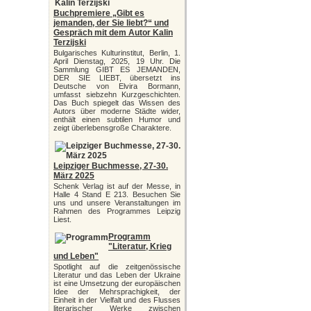
Buchpremiere „Gibt es
jemanden, der Sie liebt?“ und
Gespräch mit dem Autor Kalin
Terzijski
Bulgarisches Kulturinstitut, Berlin, 1.
April Dienstag, 2025, 19 Uhr. Die
Sammlung GIBT ES JEMANDEN,
DER SIE LIEBT, übersetzt ins
Deutsche von Elvira Bormann,
umfasst siebzehn Kurzgeschichten.
Das Buch spiegelt das Wissen des
Autors über moderne Städte wider,
enthält einen subtilen Humor und
zeigt überlebensgroße Charaktere.
Leipziger Buchmesse, 27-30.
März 2025
Schenk Verlag ist auf der Messe, in
Halle 4 Stand E 213. Besuchen Sie
uns und unsere Veranstaltungen im
Rahmen des Programmes Leipzig
Liest.
Programm
"Literatur, Krieg
und Leben"
Spotlight auf die zeitgenössische
Literatur und das Leben der Ukraine
ist eine Umsetzung der europäischen
Idee der Mehrsprachigkeit, der
Einheit in der Vielfalt und des Flusses
literarischer Werke zwischen