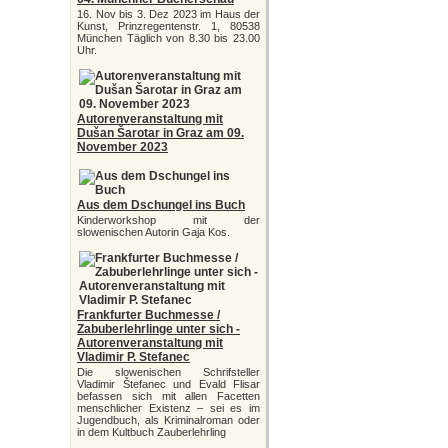
16. Nov bis 3. Dez 2023 im Haus der
Kunst, Prinzregentenstr. 1, 80538
München Täglich von 8.30 bis 23.00
Uhr.
Autorenveranstaltung mit
Dušan Šarotar in Graz am 09.
November 2023
Aus dem Dschungel ins Buch
Kinderworkshop mit der
slowenischen Autorin Gaja Kos.
Frankfurter Buchmesse /
Zabuberlehrlinge unter sich -
Autorenveranstaltung mit
Vladimir P. Stefanec
Die slowenischen Schrifsteller
Vladimir Štefanec und Evald Flisar
befassen sich mit allen Facetten
menschlicher Existenz – sei es im
Jugendbuch, als Kriminalroman oder
in dem Kultbuch Zauberlehrling