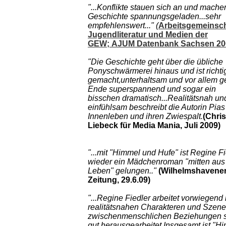
"...Konflikte stauen sich an und mache
Geschichte spannungsgeladen...sehr
empfehlenswert..." (
Arbeitsgemeinsch
Jugendliteratur und Medien der
GEW; AJUM Datenbank Sachsen 20
"Die Geschichte geht über die übliche
Ponyschwärmerei hinaus und ist richti
gemacht,unterhaltsam und vor allem 
Ende superspannend und sogar ein
bisschen dramatisch...Realitätsnah un
einfühlsam beschreibt die Autorin Pias
Innenleben und ihren Zwiespalt.
(Chris
Liebeck für Media Mania, Juli 2009)
"...mit "Himmel und Hufe" ist Regine Fi
wieder ein Mädchenroman "mitten au
Leben" gelungen.."
(Wilhelmshavene
Zeitung, 29.6.09)
"...Regine Fiedler arbeitet vorwiegend 
realitätsnahen Charakteren und Szene
zwischenmenschlichen Beziehungen 
gut herausgearbeitet.Insgesamt ist "H