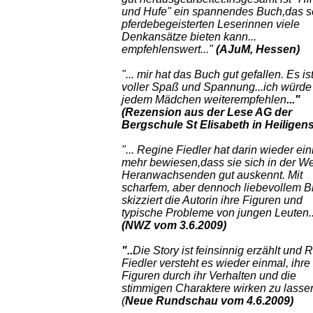
und Hufe" ein spannendes Buch,das s
pferdebegeisterten Leserinnen viele
Denkansätze bieten kann...
empfehlenswert..."
(AJuM, Hessen)
"... mir hat das Buch gut gefallen. Es is
voller Spaß und Spannung...ich würde
jedem Mädchen weiterempfehlen
..."
(Rezension aus der Lese AG der
Bergschule St Elisabeth in Heiligen
"... Regine Fiedler hat darin wieder ei
mehr bewiesen,dass sie sich in der We
Heranwachsenden gut auskennt. Mit
scharfem, aber dennoch liebevollem Bl
skizziert die Autorin ihre Figuren und
typische Probleme von jungen Leuten.
(NWZ vom 3.6.2009)
"..
Die Story ist feinsinnig erzählt und 
Fiedler versteht es wieder einmal, ihre
Figuren durch ihr Verhalten und die
stimmigen Charaktere wirken zu lassen
(
Neue Rundschau vom 4.6.2009)