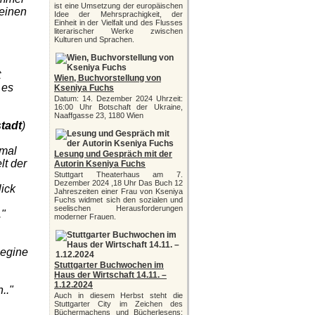
ist eine Umsetzung der europäischen
einen
Idee der Mehrsprachigkeit, der
Einheit in der Vielfalt und des Flusses
literarischer Werke zwischen
Kulturen und Sprachen.
t
Wien, Buchvorstellung von
 es
Kseniya Fuchs
Datum: 14. Dezember 2024 Uhrzeit:
16:00 Uhr Botschaft der Ukraine,
Naaffgasse 23, 1180 Wien
stadt
)
nmal
Lesung und Gespräch mit der
lt der
Autorin Kseniya Fuchs
Stuttgart Theaterhaus am 7.
Dezember 2024 ,18 Uhr Das Buch 12
ick
Jahreszeiten einer Frau von Kseniya
Fuchs widmet sich den sozialen und
seelischen Herausforderungen
."
moderner Frauen.
Regine
Stuttgarter Buchwochen im
Haus der Wirtschaft 14.11. –
1.12.2024
.."
Auch in diesem Herbst steht die
Stuttgarter City im Zeichen des
Büchermachens und Bücherlesens: