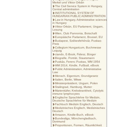
Merkel und Viktor Orbán
The Civil Service System in Hungary,
Central adminitration
INSTITUTIONAL SYSTEM OF
HUNGARIAN PUBLIC ADMINISTRATION
Law in Hungary, Administrative sciences
in Hungary
Viktor Orbán, EU Parlament, Ungarn,
Lesung
Wien, Club Pannonia, Botschaft
Europäische Parlament, Brussel, EU
Budapest, Székesfehérvár, Puskas-
Preis
Collegium Hungaricum, Buchmesse
Leipzig
ciando, E-Book, Fidesz, Bürger
Biografie, Porträt, Staatsmann
Puskás, Ferenc Puskas, WM 1954
WM 2014, Kindle, Fußball, eBook
Public Administration, Administrative
Law
Mensch, Eigentum, Grundgesetz
Italien, Berlin, Witwe
Ministerpräsident, Ungarn, Polen
Stalingrad, Hamburg, Mutter
Marienkäfer, Krebskrankheit, Cytolytic
immune lymphocytes
Englische Sprachlehre für Medizin,
Deutsche Sprachlehre für Medizin
Fachbuch Medizin Englisch, Deutsch
Medizinisches Englisch, Medizinisches
Deutsch
Amazon, Kindle-Buch, eBook
Bundesliga, Mönchengladbach,
Dortmund
Proportionen, Formen, Räumlichkeit