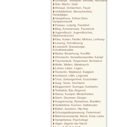
Goodbye, Teddybär, Sinnbild, Hochland
Gier, Macht, Geld
Hörsaal, Schlachten, Faust
Unibibliothek, Menschenblut,
Vampirjäger
Vampirhexe, Kölner Dom,
Vampirromantik
Passau. Leipzig, Frankfurt
Blog, Kommentare, Facebook
Jugendbuch, Jugendbücher,
Mädchenbücher
Kika, Kaiser, Fiedler, Mothes, LeHuray
Lesung, Schullesung
Lesestoff, Dramaturgie,
Schulkriminalität
Mutter, Beziehung, Konflikt
Ohnmacht, Gestaltenwandler, Kampf
Traumurlaub, Gegenwart, Bootstour
Welle, Wellen, Missbrauch
Lehrer, Liebe, Lügen
Tierärztin, Waldrand, Ewigkeit
Aufstand, Lilith, Legende
Trost, Geborgenheit, Kuscheltier
Sarg, Tante, Hochland
Deggendorf, Surrogat, Autobahn
Teddybär, Bär, Abgrund
Stress, Kumpel, Minderheiten
Stern, Drummer, Sänger
Ausgrenzung, Rassismus, Brasilien
Verliebtheit, Kochen, Halbbruder
Balett, Jazztanz, Hip-Hop
Schutzgelderpressung, Ferieninsel
Mädchenromantik, Mond, Erste Liebe
Vampirismus, Psychologe
Jäger, Jägerin der Nacht