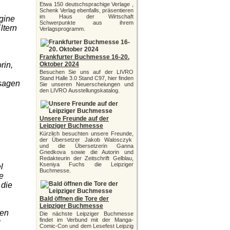
Etwa 150 deutschsprachige Verlage ,
Schenk Verlag ebenfalls, präsentieren
im Haus der Wirtschaft
egine
Schwerpunkte aus ihrem
ltern
Verlagsprogramm.
Frankfurter Buchmesse 16-20.
rin,
Oktober 2024
Besuchen Sie uns auf der LIVRO
Stand Halle 3.0 Stand C97, hier finden
sagen
Sie unseren Neuerscheiungen und
den LIVRO Ausstellungskatalog.
Unsere Freunde auf der
Leipziger Buchmesse
Kürzlich besuchten unsere Freunde,
der Übersetzer Jakob Walosczyk
und die Übersetzerin Ganna
Gnedkova sowie die Autorin und
Redakteurin der Zeitschrift Gelblau,
Kseniya Fuchs die Leipziger
l
Buchmesse.
e
 die
Bald öffnen die Tore der
Leipziger Buchmesse
gen
Die nächste Leipziger Buchmesse
findet im Verbund mit der Manga-
Comic-Con und dem Lesefest Leipzig