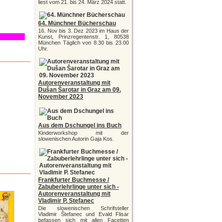
liest vom 21. bis 24. März 2024 statt.
64. Münchner Bücherschau
16. Nov bis 3. Dez 2023 im Haus der
Kunst, Prinzregentenstr. 1, 80538
München Täglich von 8.30 bis 23.00
Uhr.
Autorenveranstaltung mit
Dušan Šarotar in Graz am 09.
November 2023
Aus dem Dschungel ins Buch
Kinderworkshop mit der
slowenischen Autorin Gaja Kos.
Frankfurter Buchmesse /
Zabuberlehrlinge unter sich -
Autorenveranstaltung mit
Vladimir P. Stefanec
Die slowenischen Schrifsteller
Vladimir Štefanec und Evald Flisar
befassen sich mit allen Facetten