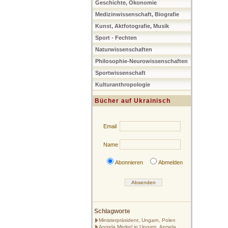
Geschichte, Ökonomie
Medizinwissenschaft, Biografie
Kunst, Aktfotografie, Musik
Sport - Fechten
Naturwissenschaften
Philosophie-Neurowissenschaften
Sportwissenschaft
Kulturanthropologie
Bücher auf Ukrainisch
Email
Name
Abonnieren
Abmelden
Schlagworte
Ministerpräsident, Ungarn, Polen
Angela Merkel in Ungarn, Angela