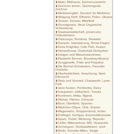
Maler, Bildhauer, Zeichenunterricht
Zeichnen lernen, Zeichengerät,
Zeichner
Medizinenglish, Deutsch für Mediziner
Wolgang Kleff, Elfmeter, Polen, Ukraine
Torwart, Stürmer, Mittelfeld
Grundgesetz, Neue Ungarische
Verfassaung
Staatsanwaltschaft, prosecutor,
Ombudsmann
Osteuropa, Rumänia, Slowakei
Sarrazin, Islamisierung, Roma-Fragen
Keira Knightley, Colin Firth, Austen
Heiratsthema, Grafschaft Derbyshire
Intrigen und Missverständnisse
Elizabeth Bennet, Broadway-Musical
Junggeselle, Pride and Prejudice
Die Bennet-Schwestern, Freundin
Charlotte
Überheblichkeit, Verachtung, Neid,
Eifersucht
Stolz und Vorurteil, Chatsworth, Lyme-
Park
Jane Austen, Pemberley, Darcy
Integration, afrikanisch, Yoruba
Kontinent, Afrika, Nigeria
Heimat, Fliehen, Zuhause
Boot, Überfahrt, Spanien
Mädchen-Clique, Club, Gramm
Magerwahn, Gruppendruck, locker
Kotflügel, Senfgas, Automobilindustrie
Spam, Trottel, Werbung, Reporter
Löffel, Mitbewohner, WG, Verwandte
Archetypen, Großstadtleben, reich
Berlin, Künstler-Milieu, Single