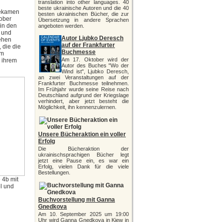
translation into other languages. 40
beste ukrainische Autoren und die 40
bekamen
besten ukrainischen Bücher, die zur
tober
Übersetzung in andere Sprachen
 in den
angeboten werden.
r und
Autor Ljubko Deresch
gehen
auf der Frankfurter
 die die
Buchmesse
Im
Am 17. Oktober wird der
 ihrem
Autor des Buches "Wo der
Wind ist", Ljubko Deresch,
an zwei Veranstaltungen auf der
Frankfurter Buchmesse teilnehmen.
Im Frühjahr wurde seine Reise nach
Deutschland aufgrund der Kriegslage
verhindert, aber jetzt besteht die
Möglichkeit, ihn kennenzulernen.
Unsere Bücheraktion ein voller
Erfolg
Die Bücheraktion der
ukrainischsprachigen Bücher legt
jetzt eine Pause ein, es war ein
Erfolg, vielen Dank für die viele
Bestellungen.
 4b mit
l und
Buchvorstellung mit Ganna
Gnedkova
Am 10. September 2025 um 19:00
Uhr wird Ganna Gnedkova in Kiew in