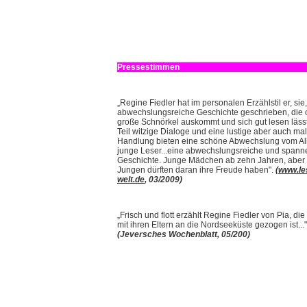
Pressestimmen
„Regine Fiedler hat im personalen Erzählstil er, sie
abwechslungsreiche Geschichte geschrieben, die
große Schnörkel auskommt und sich gut lesen läss
Teil witzige Dialoge und eine lustige aber auch mal
Handlung bieten eine schöne Abwechslung vom All
junge Leser...eine abwechslungsreiche und span
Geschichte. Junge Mädchen ab zehn Jahren, aber
Jungen dürften daran ihre Freude haben".
(
www.le
welt.de
, 03/2009)
„Frisch und flott erzählt Regine Fiedler von Pia, di
mit ihren Eltern an die Nordseeküste gezogen ist..."
(Jeversches Wochenblatt, 05/200)