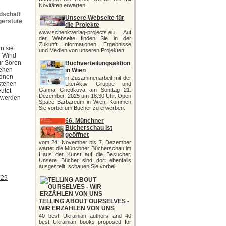
Novitäten erwarten.
dschaft
Unsere Webseite für
gerstute
die Projekte
www.schenkverlag-projects.eu Auf
der Webseite finden Sie in der
Zukunft Informationen, Ergebnisse
in sie
und Medien von unseren Projekten.
n Wind
ür Sören
Buchverteilungsaktion
hehen
in Wien
rdnen
in Zusammenarbeit mit der
stehen
LiterAktiv Gruppe und
Ganna Gnedkova am Sonttag 21.
utet
Dezember, 2025 um 18:30 Uhr.,Open
n werden
Space Barbareum in Wien. Kommen
Sie vorbei um Bücher zu erwerben.
66. Münchner
Bücherschau ist
geöffnet
vom 24. November bis 7. Dezember
wartet die Münchner Bücherschau im
Haus der Kunst auf die Besucher.
Unsere Bücher sind dort ebenfalls
ausgestellt, schauen Sie vorbei.
729
TELLING ABOUT OURSELVES -
WIR ERZÄHLEN VON UNS
40 best Ukrainian authors and 40
best Ukrainian books proposed for