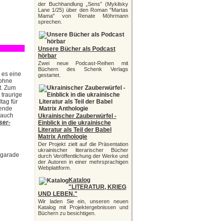
der Buchhandlung „Sens” (Mykilsky
Lane 1/25) über den Roman "Martas
Mama" von Renate Möhrmann
sprechen.
Unsere Bücher als Podcast
hörbar
Zwei neue Podcast-Reihen mit
Büchern des Schenk Verlags
, es eine
gestartet.
 ohne
t. Zum
 traurige
tag für
nende
 auch
Ukrainischer Zauberwürfel -
ser-
Einblick in die ukrainische
Literatur als Teil der Babel
Matrix Anthologie
Der Projekt zielt auf die Präsentation
ukrainischer literarischer Bücher
e garade
durch Veröffentlichung der Werke und
der Autoren in einer mehrsprachigen
Webplattform.
Katalog
"LITERATUR, KRIEG
UND LEBEN."
Wir laden Sie ein, unseren neuen
Katalog mit Projektergebnissen und
Büchern zu besichtigen.