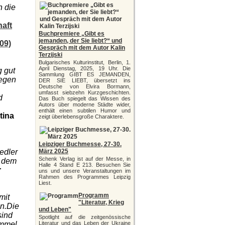
n die
aft
Buchpremiere „Gibt es
jemanden, der Sie liebt?“ und
09)
Gespräch mit dem Autor Kalin
Terzijski
Bulgarisches Kulturinstitut, Berlin, 1.
April Dienstag, 2025, 19 Uhr. Die
g gut
Sammlung GIBT ES JEMANDEN,
gegen
DER SIE LIEBT, übersetzt ins
Deutsche von Elvira Bormann,
umfasst siebzehn Kurzgeschichten.
d
Das Buch spiegelt das Wissen des
Autors über moderne Städte wider,
enthält einen subtilen Humor und
tina
zeigt überlebensgroße Charaktere.
Leipziger Buchmesse, 27-30.
edler
März 2025
Schenk Verlag ist auf der Messe, in
s dem
Halle 4 Stand E 213. Besuchen Sie
r
uns und unsere Veranstaltungen im
Rahmen des Programmes Leipzig
Liest.
Programm
mit
"Literatur, Krieg
n.Die
und Leben"
sind
Spotlight auf die zeitgenössische
immel
Literatur und das Leben der Ukraine