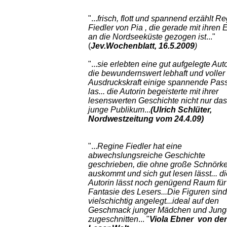
"...
frisch, flott und spannend erzählt R
Fiedler von Pia , die gerade mit ihren E
an die Nordseeküste gezogen ist
..."
(
Jev.Wochenblatt, 16.5.2009
)
"...
sie erlebten eine gut aufgelegte Auto
die bewundernswert lebhaft und voller
Ausdruckskraft einige spannende Pas
las... die Autorin begeisterte mit ihrer
lesenswerten Geschichte nicht nur das
junge Publikum
...
(Ulrich Schlüter,
Nordwestzeitung vom 24.4.09)
"...
Regine Fiedler hat eine
abwechslungsreiche Geschichte
geschrieben, die ohne große Schnörke
auskommt und sich gut lesen lässt... di
Autorin lässt noch genügend Raum für
Fantasie des Lesers...Die Figuren sind
vielschichtig angelegt...ideal auf den
Geschmack junger Mädchen und Jun
zugeschnitten
... "
Viola Ebner von der