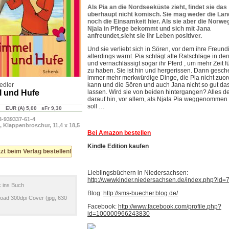
Als Pia an die Nordseeküste zieht, findet sie das
überhaupt nicht komisch. Sie mag weder die Lan
noch die Einsamkeit hier. Als sie aber die Norwe
Njala in Pflege bekommt und sich mit Jana
anfreundet,sieht sie ihr Leben positiver.
Und sie verliebt sich in Sören, vor dem ihre Freund
allerdings warnt. Pia schlägt alle Ratschläge in de
und vernachlässigt sogar ihr Pferd , um mehr Zeit f
zu haben. Sie ist hin und hergerissen. Dann gesc
immer mehr merkwürdige Dinge, die Pia nicht zuo
edler
kann und die Sören und auch Jana nicht so gut da
 und Hufe
lassen. Wird sie von beiden hintergangen? Alles de
darauf hin, vor allem, als Njala Pia weggenomme
soll …
EUR (A) 5,00 sFr 9,30
3-939337-61-4
, Klappenbroschur, 11,4 x 18,5
Bei Amazon bestellen
Kindle Edition kaufen
zt beim Verlag bestellen!
Lieblingsbüchern in Niedersachsen:
http://wwwkinder.niedersachsen.de/index.php?id=
k ins Buch
Blog:
http://sms-buecher.blog.de/
oad 300dpi Cover (jpg, 630
Facebook:
http://www.facebook.com/profile.php?
id=100000966243830