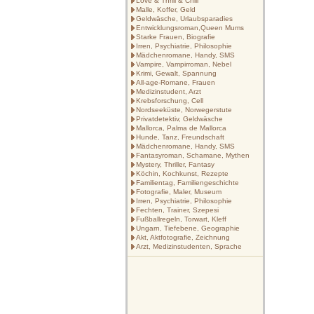
Love & Thrill & Chill
Malle, Koffer, Geld
Geldwäsche, Urlaubsparadies
Entwicklungsroman,Queen Mums
Starke Frauen, Biografie
Irren, Psychiatrie, Philosophie
Mädchenromane, Handy, SMS
Vampire, Vampirroman, Nebel
Krimi, Gewalt, Spannung
All-age-Romane, Frauen
Medizinstudent, Arzt
Krebsforschung, Cell
Nordseeküste, Norwegerstute
Privatdetektiv, Geldwäsche
Mallorca, Palma de Mallorca
Hunde, Tanz, Freundschaft
Mädchenromane, Handy, SMS
Fantasyroman, Schamane, Mythen
Mystery, Thriller, Fantasy
Köchin, Kochkunst, Rezepte
Familientag, Familiengeschichte
Fotografie, Maler, Museum
Irren, Psychiatrie, Philosophie
Fechten, Trainer, Szepesi
Fußballregeln, Torwart, Kleff
Ungarn, Tiefebene, Geographie
Akt, Aktfotografie, Zeichnung
Arzt, Medizinstudenten, Sprache