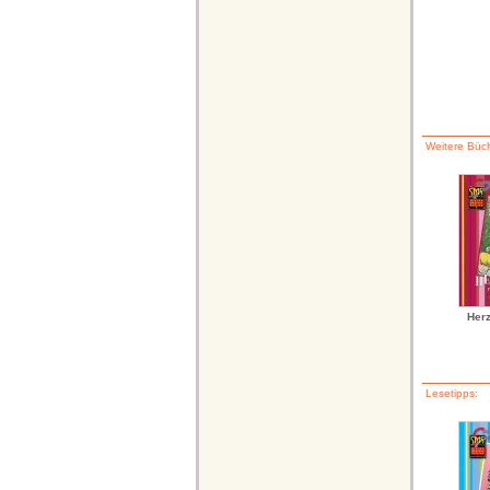
Weitere Büch
Herz
Lesetipps: