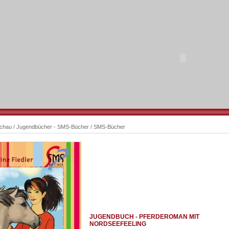
schau
/
Jugendbücher - SMS-Bücher
/
SMS-Bücher
JUGENDBUCH - PFERDEROMAN MIT
NORDSEEFEELING