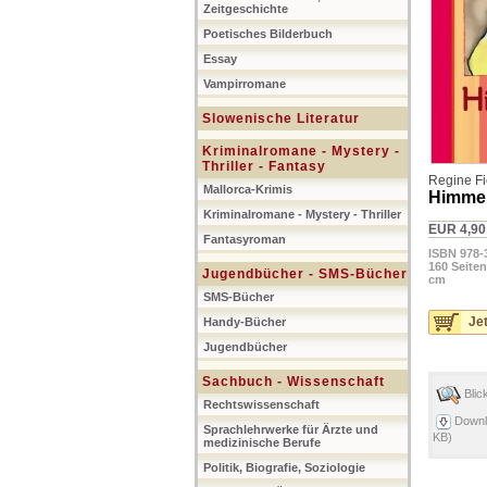
Zeitgeschichte
Poetisches Bilderbuch
Essay
Vampirromane
Slowenische Literatur
Kriminalromane - Mystery -
Thriller - Fantasy
Regine Fi
Mallorca-Krimis
Himmel
Kriminalromane - Mystery - Thriller
EUR 4,90
Fantasyroman
ISBN 978-
160 Seiten
Jugendbücher - SMS-Bücher
cm
SMS-Bücher
Jet
Handy-Bücher
Jugendbücher
Sachbuch - Wissenschaft
Blic
Rechtswissenschaft
Downl
Sprachlehrwerke für Ärzte und
KB)
medizinische Berufe
Politik, Biografie, Soziologie