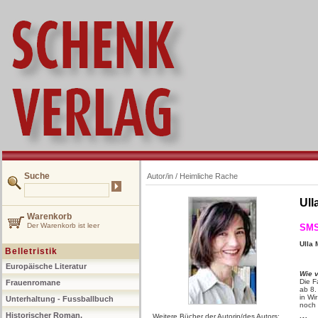
Suche
Autor/in /
Heimliche Rache
Ull
Warenkorb
Der Warenkorb ist leer
SMS
Ulla 
Belletristik
Europäische Literatur
Wie v
Die F
Frauenromane
ab 8.
in Wi
Unterhaltung - Fussballbuch
noch
Historischer Roman,
Weitere Bücher der Autorin/des Autors: