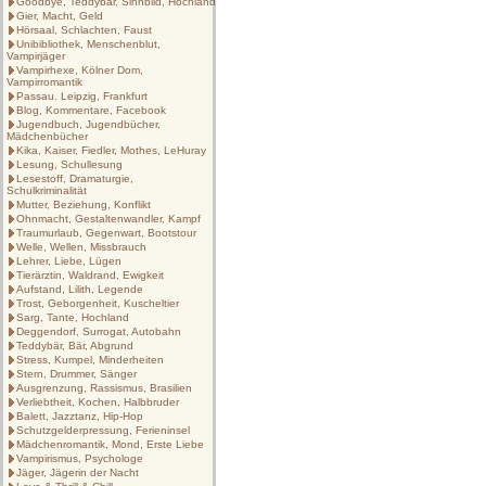
Goodbye, Teddybär, Sinnbild, Hochland
Gier, Macht, Geld
Hörsaal, Schlachten, Faust
Unibibliothek, Menschenblut,
Vampirjäger
Vampirhexe, Kölner Dom,
Vampirromantik
Passau. Leipzig, Frankfurt
Blog, Kommentare, Facebook
Jugendbuch, Jugendbücher,
Mädchenbücher
Kika, Kaiser, Fiedler, Mothes, LeHuray
Lesung, Schullesung
Lesestoff, Dramaturgie,
Schulkriminalität
Mutter, Beziehung, Konflikt
Ohnmacht, Gestaltenwandler, Kampf
Traumurlaub, Gegenwart, Bootstour
Welle, Wellen, Missbrauch
Lehrer, Liebe, Lügen
Tierärztin, Waldrand, Ewigkeit
Aufstand, Lilith, Legende
Trost, Geborgenheit, Kuscheltier
Sarg, Tante, Hochland
Deggendorf, Surrogat, Autobahn
Teddybär, Bär, Abgrund
Stress, Kumpel, Minderheiten
Stern, Drummer, Sänger
Ausgrenzung, Rassismus, Brasilien
Verliebtheit, Kochen, Halbbruder
Balett, Jazztanz, Hip-Hop
Schutzgelderpressung, Ferieninsel
Mädchenromantik, Mond, Erste Liebe
Vampirismus, Psychologe
Jäger, Jägerin der Nacht