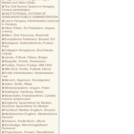
Merkel und Viktor Orbán
The Civil Service System in Hungary,
Central adminitration
INSTITUTIONAL SYSTEM OF
HUNGARIAN PUBLIC ADMINISTRATION
Law in Hungary, Administrative sciences
in Hungary
Viktor Orbán, EU Parlament, Ungarn,
Lesung
Wien, Club Pannonia, Botschaft
Europäische Parlament, Brussel, EU
Budapest, Székesfehérvár, Puskas-
Preis
Collegium Hungaricum, Buchmesse
Leipzig
ciando, E-Book, Fidesz, Bürger
Biografie, Porträt, Staatsmann
Puskás, Ferenc Puskas, WM 1954
WM 2014, Kindle, Fußball, eBook
Public Administration, Administrative
Law
Mensch, Eigentum, Grundgesetz
Italien, Berlin, Witwe
Ministerpräsident, Ungarn, Polen
Stalingrad, Hamburg, Mutter
Marienkäfer, Krebskrankheit, Cytolytic
immune lymphocytes
Englische Sprachlehre für Medizin,
Deutsche Sprachlehre für Medizin
Fachbuch Medizin Englisch, Deutsch
Medizinisches Englisch, Medizinisches
Deutsch
Amazon, Kindle-Buch, eBook
Bundesliga, Mönchengladbach,
Dortmund
Proportionen, Formen, Räumlichkeit