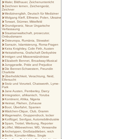
Maler, Bildhauer, Zeichenunterricht
Zeichnen lernen, Zeichengerät,
Zeichner
Medizinenglish, Deutsch für Mediziner
Wolgang Kleff, Elfmeter, Polen, Ukraine
Torwart, Stürmer, Mittelfeld
Grundgesetz, Neue Ungarische
Verfassaung
Staatsanwaltschaft, prosecutor,
Ombudsmann
Osteuropa, Rumänia, Slowakei
Sarrazin, Islamisierung, Roma-Fragen
Keira Knightley, Colin Firth, Austen
Heiratsthema, Grafschaft Derbyshire
Intrigen und Missverständnisse
Elizabeth Bennet, Broadway-Musical
Junggeselle, Pride and Prejudice
Die Bennet-Schwestern, Freundin
Charlotte
Überheblichkeit, Verachtung, Neid,
Eifersucht
Stolz und Vorurteil, Chatsworth, Lyme-
Park
Jane Austen, Pemberley, Darcy
Integration, afrikanisch, Yoruba
Kontinent, Afrika, Nigeria
Heimat, Fliehen, Zuhause
Boot, Überfahrt, Spanien
Mädchen-Clique, Club, Gramm
Magerwahn, Gruppendruck, locker
Kotflügel, Senfgas, Automobilindustrie
Spam, Trottel, Werbung, Reporter
Löffel, Mitbewohner, WG, Verwandte
Archetypen, Großstadtleben, reich
Berlin, Künstler-Milieu, Single