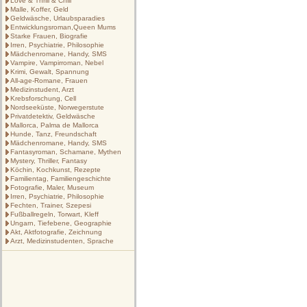
Love & Thrill & Chill
Malle, Koffer, Geld
Geldwäsche, Urlaubsparadies
Entwicklungsroman,Queen Mums
Starke Frauen, Biografie
Irren, Psychiatrie, Philosophie
Mädchenromane, Handy, SMS
Vampire, Vampirroman, Nebel
Krimi, Gewalt, Spannung
All-age-Romane, Frauen
Medizinstudent, Arzt
Krebsforschung, Cell
Nordseeküste, Norwegerstute
Privatdetektiv, Geldwäsche
Mallorca, Palma de Mallorca
Hunde, Tanz, Freundschaft
Mädchenromane, Handy, SMS
Fantasyroman, Schamane, Mythen
Mystery, Thriller, Fantasy
Köchin, Kochkunst, Rezepte
Familientag, Familiengeschichte
Fotografie, Maler, Museum
Irren, Psychiatrie, Philosophie
Fechten, Trainer, Szepesi
Fußballregeln, Torwart, Kleff
Ungarn, Tiefebene, Geographie
Akt, Aktfotografie, Zeichnung
Arzt, Medizinstudenten, Sprache