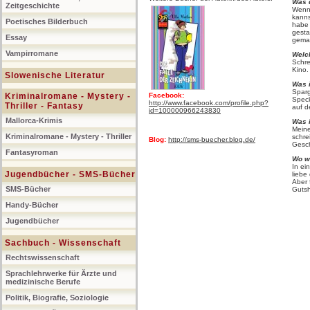
Was 
Zeitgeschichte
Wenn 
kanns
Poetisches Bilderbuch
habe 
gesta
Essay
gemac
Vampirromane
Welc
Schre
Kino.
Slowenische Literatur
Was i
Sparg
Kriminalromane - Mystery -
Facebook:
Speck
http://www.facebook.com/profile.php?
Thriller - Fantasy
auf d
id=100000966243830
Mallorca-Krimis
Was i
Meine
Kriminalromane - Mystery - Thriller
schre
Blog:
http://sms-buecher.blog.de/
Gesc
Fantasyroman
Wo w
In ei
Jugendbücher - SMS-Bücher
liebe
Aber 
SMS-Bücher
Gutsh
Handy-Bücher
Jugendbücher
Sachbuch - Wissenschaft
Rechtswissenschaft
Sprachlehrwerke für Ärzte und
medizinische Berufe
Politik, Biografie, Soziologie