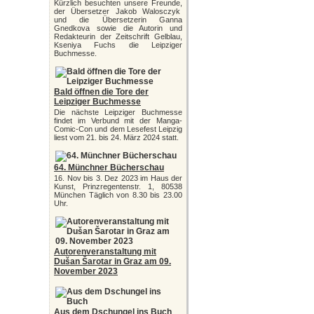
Kürzlich besuchten unsere Freunde,
der Übersetzer Jakob Walosczyk
und die Übersetzerin Ganna
Gnedkova sowie die Autorin und
Redakteurin der Zeitschrift Gelblau,
Kseniya Fuchs die Leipziger
Buchmesse.
Bald öffnen die Tore der
Leipziger Buchmesse
Die nächste Leipziger Buchmesse
findet im Verbund mit der Manga-
Comic-Con und dem Lesefest Leipzig
liest vom 21. bis 24. März 2024 statt.
64. Münchner Bücherschau
16. Nov bis 3. Dez 2023 im Haus der
Kunst, Prinzregentenstr. 1, 80538
München Täglich von 8.30 bis 23.00
Uhr.
Autorenveranstaltung mit
Dušan Šarotar in Graz am 09.
November 2023
Aus dem Dschungel ins Buch