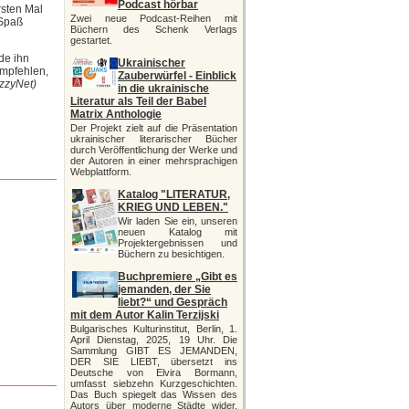
Podcast hörbar
rsten Mal
Zwei neue Podcast-Reihen mit
 Spaß
Büchern des Schenk Verlags
gestartet.
de ihn
Ukrainischer
empfehlen,
Zauberwürfel - Einblick
izzyNet)
in die ukrainische
Literatur als Teil der Babel
Matrix Anthologie
Der Projekt zielt auf die Präsentation
ukrainischer literarischer Bücher
durch Veröffentlichung der Werke und
der Autoren in einer mehrsprachigen
Webplattform.
Katalog "LITERATUR,
KRIEG UND LEBEN."
Wir laden Sie ein, unseren
neuen Katalog mit
Projektergebnissen und
Büchern zu besichtigen.
Buchpremiere „Gibt es
jemanden, der Sie
liebt?“ und Gespräch
mit dem Autor Kalin Terzijski
Bulgarisches Kulturinstitut, Berlin, 1.
April Dienstag, 2025, 19 Uhr. Die
Sammlung GIBT ES JEMANDEN,
DER SIE LIEBT, übersetzt ins
Deutsche von Elvira Bormann,
umfasst siebzehn Kurzgeschichten.
Das Buch spiegelt das Wissen des
Autors über moderne Städte wider,