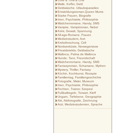
Love & Thrill & Chill
Malle, Koffer, Geld
Geldwäsche, Urlaubsparadies
Entwicklungsroman,Queen Mums
Starke Frauen, Biografie
Irren, Psychiatrie, Philosophie
Mädchenromane, Handy, SMS
Vampire, Vampirroman, Nebel
Krimi, Gewalt, Spannung
All-age-Romane, Frauen
Medizinstudent, Arzt
Krebsforschung, Cell
Nordseeküste, Norwegerstute
Privatdetektiv, Geldwäsche
Mallorca, Palma de Mallorca
Hunde, Tanz, Freundschaft
Mädchenromane, Handy, SMS
Fantasyroman, Schamane, Mythen
Mystery, Thriller, Fantasy
Köchin, Kochkunst, Rezepte
Familientag, Familiengeschichte
Fotografie, Maler, Museum
Irren, Psychiatrie, Philosophie
Fechten, Trainer, Szepesi
Fußballregeln, Torwart, Kleff
Ungarn, Tiefebene, Geographie
Akt, Aktfotografie, Zeichnung
Arzt, Medizinstudenten, Sprache