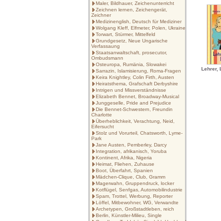
Maler, Bildhauer, Zeichenunterricht
Zeichnen lernen, Zeichengerät,
Zeichner
Medizinenglish, Deutsch für Mediziner
Wolgang Kleff, Elfmeter, Polen, Ukraine
Torwart, Stürmer, Mittelfeld
Grundgesetz, Neue Ungarische
Verfassaung
Staatsanwaltschaft, prosecutor,
Ombudsmann
Osteuropa, Rumänia, Slowakei
Lehrer, 
Sarrazin, Islamisierung, Roma-Fragen
Keira Knightley, Colin Firth, Austen
Heiratsthema, Grafschaft Derbyshire
Intrigen und Missverständnisse
Elizabeth Bennet, Broadway-Musical
Junggeselle, Pride and Prejudice
Die Bennet-Schwestern, Freundin
Charlotte
Überheblichkeit, Verachtung, Neid,
Eifersucht
Stolz und Vorurteil, Chatsworth, Lyme-
Park
Jane Austen, Pemberley, Darcy
Integration, afrikanisch, Yoruba
Kontinent, Afrika, Nigeria
Heimat, Fliehen, Zuhause
Boot, Überfahrt, Spanien
Mädchen-Clique, Club, Gramm
Magerwahn, Gruppendruck, locker
Kotflügel, Senfgas, Automobilindustrie
Spam, Trottel, Werbung, Reporter
Löffel, Mitbewohner, WG, Verwandte
Archetypen, Großstadtleben, reich
Berlin, Künstler-Milieu, Single