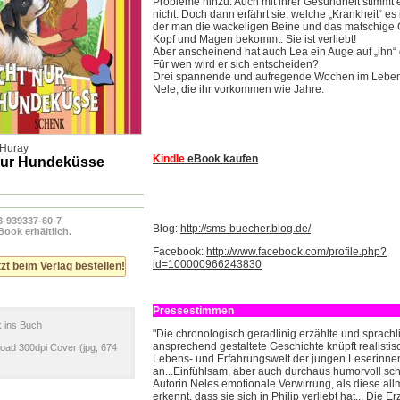
Probleme hinzu. Auch mit ihrer Gesundheit stimmt 
nicht. Doch dann erfährt sie, welche „Krankheit“ es 
der man die wackeligen Beine und das matschige G
Kopf und Magen bekommt: Sie ist verliebt!
Aber anscheinend hat auch Lea ein Auge auf „ihn“
Für wen wird er sich entscheiden?
Drei spannende und aufregende Wochen im Lebe
Nele, die ihr vorkommen wie Jahre.
 Huray
Kindle
eBook kaufen
nur Hundeküsse
3-939337-60-7
Blog:
http://sms-buecher.blog.de/
Book erhältlich.
Facebook:
http://www.facebook.com/profile.php?
id=100000966243830
zt beim Verlag bestellen!
Pressestimmen
k ins Buch
"Die chronologisch geradlinig erzählte und sprachl
ansprechend gestaltete Geschichte knüpft realistis
oad 300dpi Cover (jpg, 674
Lebens- und Erfahrungswelt der jungen Leserinne
an...Einfühlsam, aber auch durchaus humorvoll schi
Autorin Neles emotionale Verwirrung, als diese all
erkennt, dass sie sich in Philip verliebt hat... Die E