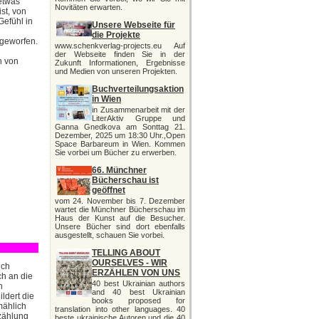
etwas
Novitäten erwarten.
ist, von
efühl in
Unsere Webseite für
die Projekte
 geworfen.
www.schenkverlag-projects.eu Auf
der Webseite finden Sie in der
n von
Zukunft Informationen, Ergebnisse
und Medien von unseren Projekten.
Buchverteilungsaktion
in Wien
in Zusammenarbeit mit der
LiterAktiv Gruppe und
Ganna Gnedkova am Sonttag 21.
Dezember, 2025 um 18:30 Uhr.,Open
Space Barbareum in Wien. Kommen
Sie vorbei um Bücher zu erwerben.
66. Münchner
Bücherschau ist
geöffnet
vom 24. November bis 7. Dezember
wartet die Münchner Bücherschau im
Haus der Kunst auf die Besucher.
Unsere Bücher sind dort ebenfalls
ausgestellt, schauen Sie vorbei.
TELLING ABOUT
OURSELVES - WIR
ich
ERZÄHLEN VON UNS
ch an die
40 best Ukrainian authors
n
and 40 best Ukrainian
ldert die
books proposed for
mählich
translation into other languages. 40
rzählung
beste ukrainische Autoren und die 40