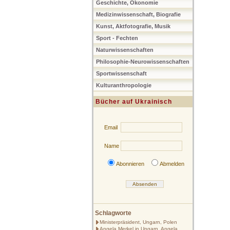
Geschichte, Ökonomie
Medizinwissenschaft, Biografie
Kunst, Aktfotografie, Musik
Sport - Fechten
Naturwissenschaften
Philosophie-Neurowissenschaften
Sportwissenschaft
Kulturanthropologie
Bücher auf Ukrainisch
Email
Name
Abonnieren
Abmelden
Schlagworte
Ministerpräsident, Ungarn, Polen
Angela Merkel in Ungarn, Angela