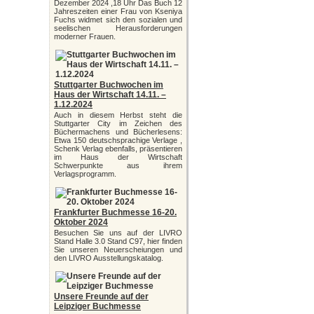
Dezember 2024 ,18 Uhr Das Buch 12
Jahreszeiten einer Frau von Kseniya
Fuchs widmet sich den sozialen und
seelischen Herausforderungen
moderner Frauen.
Stuttgarter Buchwochen im
Haus der Wirtschaft 14.11. –
1.12.2024
Auch in diesem Herbst steht die
Stuttgarter City im Zeichen des
Büchermachens und Bücherlesens:
Etwa 150 deutschsprachige Verlage ,
Schenk Verlag ebenfalls, präsentieren
im Haus der Wirtschaft
Schwerpunkte aus ihrem
Verlagsprogramm.
Frankfurter Buchmesse 16-20.
Oktober 2024
Besuchen Sie uns auf der LIVRO
Stand Halle 3.0 Stand C97, hier finden
Sie unseren Neuerscheiungen und
den LIVRO Ausstellungskatalog.
Unsere Freunde auf der
Leipziger Buchmesse