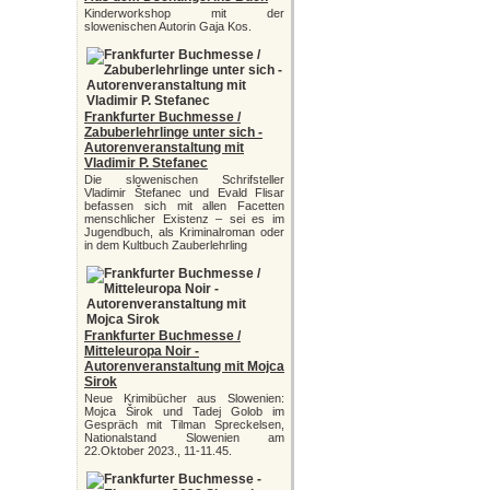
Kinderworkshop mit der
slowenischen Autorin Gaja Kos.
Frankfurter Buchmesse /
Zabuberlehrlinge unter sich -
Autorenveranstaltung mit
Vladimir P. Stefanec
Die slowenischen Schrifsteller
Vladimir Štefanec und Evald Flisar
befassen sich mit allen Facetten
menschlicher Existenz – sei es im
Jugendbuch, als Kriminalroman oder
in dem Kultbuch Zauberlehrling
Frankfurter Buchmesse /
Mitteleuropa Noir -
Autorenveranstaltung mit Mojca
Sirok
Neue Krimibücher aus Slowenien:
Mojca Širok und Tadej Golob im
Gespräch mit Tilman Spreckelsen,
Nationalstand Slowenien am
22.Oktober 2023., 11-11.45.