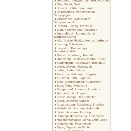
Goodbye, Teddybär, Sinnbild, Hochland
Gier, Macht, Geld
Hörsaal, Schlachten, Faust
Unibibliothek, Menschenblut,
Vampirjäger
Vampirhexe, Kölner Dom,
Vampirromantik
Passau. Leipzig, Frankfurt
Blog, Kommentare, Facebook
Jugendbuch, Jugendbücher,
Mädchenbücher
Kika, Kaiser, Fiedler, Mothes, LeHuray
Lesung, Schullesung
Lesestoff, Dramaturgie,
Schulkriminalität
Mutter, Beziehung, Konflikt
Ohnmacht, Gestaltenwandler, Kampf
Traumurlaub, Gegenwart, Bootstour
Welle, Wellen, Missbrauch
Lehrer, Liebe, Lügen
Tierärztin, Waldrand, Ewigkeit
Aufstand, Lilith, Legende
Trost, Geborgenheit, Kuscheltier
Sarg, Tante, Hochland
Deggendorf, Surrogat, Autobahn
Teddybär, Bär, Abgrund
Stress, Kumpel, Minderheiten
Stern, Drummer, Sänger
Ausgrenzung, Rassismus, Brasilien
Verliebtheit, Kochen, Halbbruder
Balett, Jazztanz, Hip-Hop
Schutzgelderpressung, Ferieninsel
Mädchenromantik, Mond, Erste Liebe
Vampirismus, Psychologe
Jäger, Jägerin der Nacht