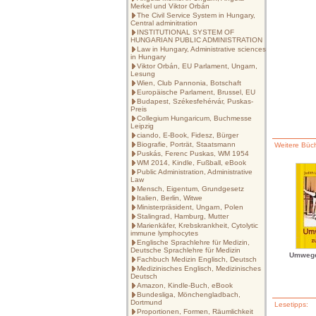
Merkel und Viktor Orbán
The Civil Service System in Hungary,
Central adminitration
INSTITUTIONAL SYSTEM OF
HUNGARIAN PUBLIC ADMINISTRATION
Law in Hungary, Administrative sciences
in Hungary
Viktor Orbán, EU Parlament, Ungarn,
Lesung
Wien, Club Pannonia, Botschaft
Europäische Parlament, Brussel, EU
Budapest, Székesfehérvár, Puskas-
Preis
Collegium Hungaricum, Buchmesse
Leipzig
ciando, E-Book, Fidesz, Bürger
Biografie, Porträt, Staatsmann
Weitere Büch
Puskás, Ferenc Puskas, WM 1954
WM 2014, Kindle, Fußball, eBook
Public Administration, Administrative
Law
Mensch, Eigentum, Grundgesetz
Italien, Berlin, Witwe
Ministerpräsident, Ungarn, Polen
Stalingrad, Hamburg, Mutter
Marienkäfer, Krebskrankheit, Cytolytic
immune lymphocytes
Englische Sprachlehre für Medizin,
Deutsche Sprachlehre für Medizin
Umwege
Fachbuch Medizin Englisch, Deutsch
Medizinisches Englisch, Medizinisches
Deutsch
Amazon, Kindle-Buch, eBook
Bundesliga, Mönchengladbach,
Dortmund
Lesetipps:
Proportionen, Formen, Räumlichkeit