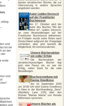
er
besten ukrainischen Bücher, die zur
Übersetzung in andere Sprachen
efans
angeboten werden.
ken,
Autor Ljubko Deresch
auf der Frankfurter
Buchmesse
 witzig
Am 17. Oktober wird der
Autor des Buches "Wo der
."
Wind ist", Ljubko Deresch,
an zwei Veranstaltungen auf der
Frankfurter Buchmesse teilnehmen.
Im Frühjahr wurde seine Reise nach
Deutschland aufgrund der Kriegslage
nden und
verhindert, aber jetzt besteht die
Möglichkeit, ihn kennenzulernen.
s tut sie
ich an der
Unsere Bücheraktion
b der
ein voller Erfolg
Die Bücheraktion der
e erste
ukrainischsprachigen Bücher legt
jetzt eine Pause ein, es war ein
Erfolg, vielen Dank für die viele
Bestellungen.
Humor und
Buchvorstellung mit
ut
Ganna Gnedkova
chen".
Am 10. September 2025
um 19:00 Uhr wird Ganna Gnedkova
in Kiew in der Buchhandlung „Sens”
(Mykilsky Lane 1/25) über den
Roman "Martas Mama" von Renate
Möhrmann sprechen.
 Sprache
e Mädchen.
Unsere Bücher als
Stellen und