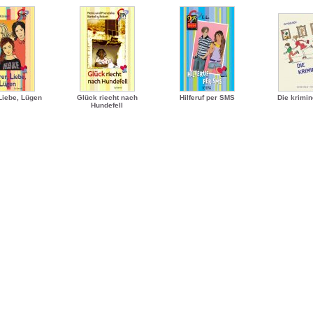
Liebe, Lügen
Glück riecht nach
Hilferuf per SMS
Die krimin
Hundefell