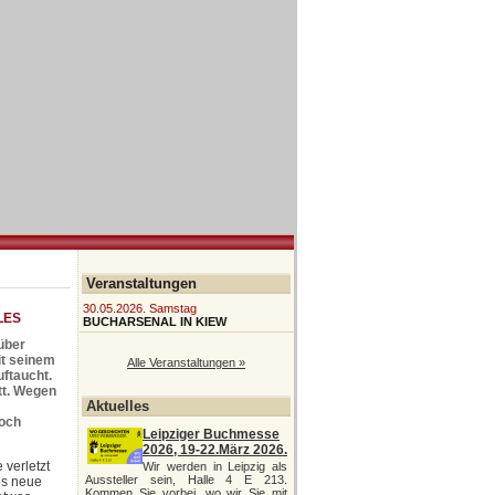
Veranstaltungen
30.05.2026. Samstag
LES
BUCHARSENAL IN KIEW
 über
mit seinem
Alle Veranstaltungen »
ftaucht.
tt. Wegen
Aktuelles
noch
Leipziger Buchmesse
2026, 19-22.März 2026.
 verletzt
Wir werden in Leipzig als
Aussteller sein, Halle 4 E 213.
os neue
Kommen Sie vorbei, wo wir Sie mit