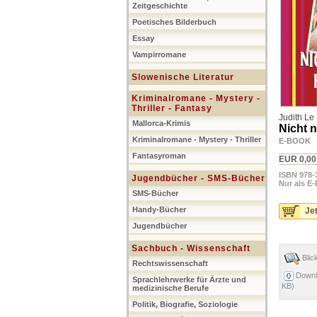
Zeitgeschichte
Poetisches Bilderbuch
Essay
Vampirromane
Slowenische Literatur
Kriminalromane - Mystery -
Thriller - Fantasy
Judith Le
Mallorca-Krimis
Nicht 
Kriminalromane - Mystery - Thriller
E-BOOK
Fantasyroman
EUR 0,00
ISBN 978-
Jugendbücher - SMS-Bücher
Nur als E-
SMS-Bücher
Handy-Bücher
Jet
Jugendbücher
Sachbuch - Wissenschaft
Blic
Rechtswissenschaft
Downl
Sprachlehrwerke für Ärzte und
KB)
medizinische Berufe
Politik, Biografie, Soziologie