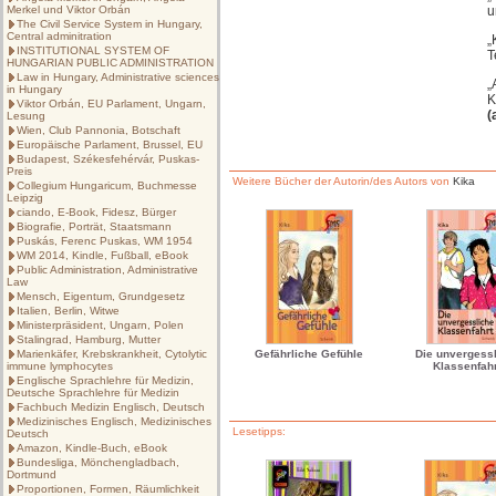
Merkel und Viktor Orbán
u
The Civil Service System in Hungary,
Central adminitration
„
INSTITUTIONAL SYSTEM OF
T
HUNGARIAN PUBLIC ADMINISTRATION
Law in Hungary, Administrative sciences
„
in Hungary
K
Viktor Orbán, EU Parlament, Ungarn,
(
Lesung
Wien, Club Pannonia, Botschaft
Europäische Parlament, Brussel, EU
Budapest, Székesfehérvár, Puskas-
Preis
Weitere Bücher der Autorin/des Autors von
Kika
Collegium Hungaricum, Buchmesse
Leipzig
ciando, E-Book, Fidesz, Bürger
Biografie, Porträt, Staatsmann
Puskás, Ferenc Puskas, WM 1954
WM 2014, Kindle, Fußball, eBook
Public Administration, Administrative
Law
Mensch, Eigentum, Grundgesetz
Italien, Berlin, Witwe
Ministerpräsident, Ungarn, Polen
Stalingrad, Hamburg, Mutter
Marienkäfer, Krebskrankheit, Cytolytic
Gefährliche Gefühle
Die unvergess
immune lymphocytes
Klassenfahr
Englische Sprachlehre für Medizin,
Deutsche Sprachlehre für Medizin
Fachbuch Medizin Englisch, Deutsch
Medizinisches Englisch, Medizinisches
Lesetipps:
Deutsch
Amazon, Kindle-Buch, eBook
Bundesliga, Mönchengladbach,
Dortmund
Proportionen, Formen, Räumlichkeit