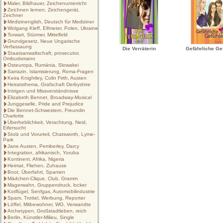
Maler, Bildhauer, Zeichenunterricht
Zeichnen lernen, Zeichengerät,
Zeichner
Medizinenglish, Deutsch für Mediziner
Wolgang Kleff, Elfmeter, Polen, Ukraine
Torwart, Stürmer, Mittelfeld
Grundgesetz, Neue Ungarische
Verfassaung
Die Verräterin
Gefährliche Ge
Staatsanwaltschaft, prosecutor,
Ombudsmann
Osteuropa, Rumänia, Slowakei
Sarrazin, Islamisierung, Roma-Fragen
Keira Knightley, Colin Firth, Austen
Heiratsthema, Grafschaft Derbyshire
Intrigen und Missverständnisse
Elizabeth Bennet, Broadway-Musical
Junggeselle, Pride and Prejudice
Die Bennet-Schwestern, Freundin
Charlotte
Überheblichkeit, Verachtung, Neid,
Eifersucht
Stolz und Vorurteil, Chatsworth, Lyme-
Park
Jane Austen, Pemberley, Darcy
Integration, afrikanisch, Yoruba
Kontinent, Afrika, Nigeria
Heimat, Fliehen, Zuhause
Boot, Überfahrt, Spanien
Mädchen-Clique, Club, Gramm
Magerwahn, Gruppendruck, locker
Kotflügel, Senfgas, Automobilindustrie
Spam, Trottel, Werbung, Reporter
Löffel, Mitbewohner, WG, Verwandte
Archetypen, Großstadtleben, reich
Berlin, Künstler-Milieu, Single