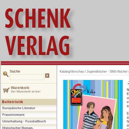
Suche
Katalog/Vorschau
/
Jugendbücher - SMS-Bücher
Warenkorb
N
Der Warenkorb ist leer
E
u
Belletristik
v
a
Europäische Literatur
E
Frauenromane
a
Unterhaltung - Fussballbuch
N
d
Historischer Roman,