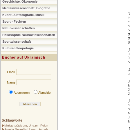
Geschichte, Ökonomie
Medizinwissenschaft, Biografie
"
Kunst, Aktfotografie, Musik
t
Sport - Fechten
e
p
Naturwissenschaften
S
(
Philosophie-Neurowissenschaften
(
Sportwissenschaft
u
Kulturanthropologie
„
u
Bücher auf Ukrainisch
J
S
„
Email
u
„
Name
a
d
Abonnieren
Abmelden
d
„
a
N
s
ü
Schlagworte
a
Ministerpräsident, Ungarn, Polen
„
Angela Merkel in Ungarn, Angela