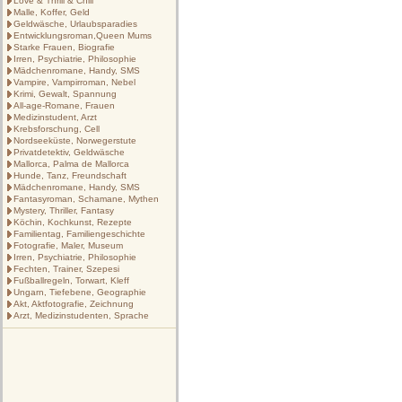
Love & Thrill & Chill
Malle, Koffer, Geld
Geldwäsche, Urlaubsparadies
Entwicklungsroman,Queen Mums
Starke Frauen, Biografie
Irren, Psychiatrie, Philosophie
Mädchenromane, Handy, SMS
Vampire, Vampirroman, Nebel
Krimi, Gewalt, Spannung
All-age-Romane, Frauen
Medizinstudent, Arzt
Krebsforschung, Cell
Nordseeküste, Norwegerstute
Privatdetektiv, Geldwäsche
Mallorca, Palma de Mallorca
Hunde, Tanz, Freundschaft
Mädchenromane, Handy, SMS
Fantasyroman, Schamane, Mythen
Mystery, Thriller, Fantasy
Köchin, Kochkunst, Rezepte
Familientag, Familiengeschichte
Fotografie, Maler, Museum
Irren, Psychiatrie, Philosophie
Fechten, Trainer, Szepesi
Fußballregeln, Torwart, Kleff
Ungarn, Tiefebene, Geographie
Akt, Aktfotografie, Zeichnung
Arzt, Medizinstudenten, Sprache