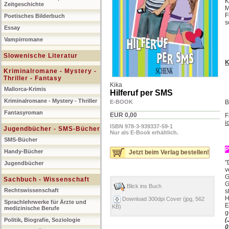
K
Zeitgeschichte
M
F
Poetisches Bilderbuch
s
Essay
Vampirromane
Slowenische Literatur
K
Kriminalromane - Mystery -
Thriller - Fantasy
Kika
Mallorca-Krimis
Hilferuf per SMS
Kriminalromane - Mystery - Thriller
E-BOOK
B
Fantasyroman
EUR 0,00
F
i
ISBN 978-3-939337-59-1
Jugendbücher - SMS-Bücher
Nur als E-Book erhältlich.
SMS-Bücher
P
Handy-Bücher
Jetzt beim Verlag bestellen!
"
Jugendbücher
v
G
Sachbuch - Wissenschaft
G
Blick ins Buch
Rechtswissenschaft
s
H
Download 300dpi Cover (jpg, 562
Sprachlehrwerke für Ärzte und
E
KB)
medizinische Berufe
g
(
Politik, Biografie, Soziologie
0