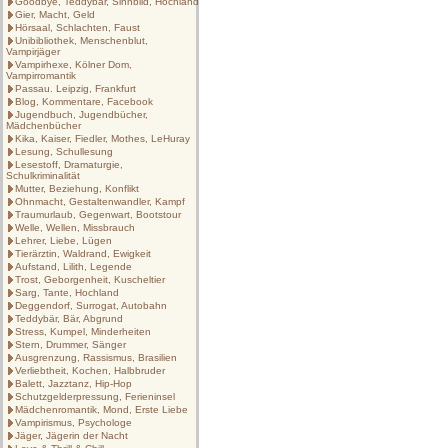
Goodbye, Teddybär, Sinnbild, Hochland
Gier, Macht, Geld
Hörsaal, Schlachten, Faust
Unibibliothek, Menschenblut,
Vampirjäger
Vampirhexe, Kölner Dom,
Vampirromantik
Passau. Leipzig, Frankfurt
Blog, Kommentare, Facebook
Jugendbuch, Jugendbücher,
Mädchenbücher
Kika, Kaiser, Fiedler, Mothes, LeHuray
Lesung, Schullesung
Lesestoff, Dramaturgie,
Schulkriminalität
Mutter, Beziehung, Konflikt
Ohnmacht, Gestaltenwandler, Kampf
Traumurlaub, Gegenwart, Bootstour
Welle, Wellen, Missbrauch
Lehrer, Liebe, Lügen
Tierärztin, Waldrand, Ewigkeit
Aufstand, Lilith, Legende
Trost, Geborgenheit, Kuscheltier
Sarg, Tante, Hochland
Deggendorf, Surrogat, Autobahn
Teddybär, Bär, Abgrund
Stress, Kumpel, Minderheiten
Stern, Drummer, Sänger
Ausgrenzung, Rassismus, Brasilien
Verliebtheit, Kochen, Halbbruder
Balett, Jazztanz, Hip-Hop
Schutzgelderpressung, Ferieninsel
Mädchenromantik, Mond, Erste Liebe
Vampirismus, Psychologe
Jäger, Jägerin der Nacht