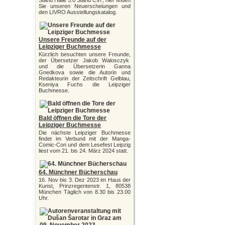
Stand Halle 3.0 Stand C97, hier finden
Sie unseren Neuerscheiungen und
den LIVRO Ausstellungskatalog.
Unsere Freunde auf der
Leipziger Buchmesse
Kürzlich besuchten unsere Freunde,
der Übersetzer Jakob Walosczyk
und die Übersetzerin Ganna
Gnedkova sowie die Autorin und
Redakteurin der Zeitschrift Gelblau,
Kseniya Fuchs die Leipziger
Buchmesse.
Bald öffnen die Tore der
Leipziger Buchmesse
Die nächste Leipziger Buchmesse
findet im Verbund mit der Manga-
Comic-Con und dem Lesefest Leipzig
liest vom 21. bis 24. März 2024 statt.
64. Münchner Bücherschau
16. Nov bis 3. Dez 2023 im Haus der
Kunst, Prinzregentenstr. 1, 80538
München Täglich von 8.30 bis 23.00
Uhr.