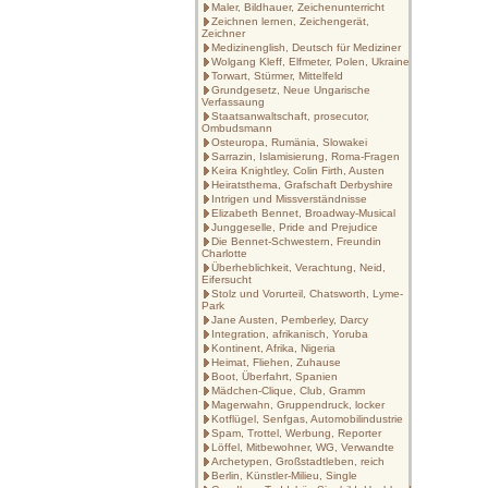
Maler, Bildhauer, Zeichenunterricht
Zeichnen lernen, Zeichengerät,
Zeichner
Medizinenglish, Deutsch für Mediziner
Wolgang Kleff, Elfmeter, Polen, Ukraine
Torwart, Stürmer, Mittelfeld
Grundgesetz, Neue Ungarische
Verfassaung
Staatsanwaltschaft, prosecutor,
Ombudsmann
Osteuropa, Rumänia, Slowakei
Sarrazin, Islamisierung, Roma-Fragen
Keira Knightley, Colin Firth, Austen
Heiratsthema, Grafschaft Derbyshire
Intrigen und Missverständnisse
Elizabeth Bennet, Broadway-Musical
Junggeselle, Pride and Prejudice
Die Bennet-Schwestern, Freundin
Charlotte
Überheblichkeit, Verachtung, Neid,
Eifersucht
Stolz und Vorurteil, Chatsworth, Lyme-
Park
Jane Austen, Pemberley, Darcy
Integration, afrikanisch, Yoruba
Kontinent, Afrika, Nigeria
Heimat, Fliehen, Zuhause
Boot, Überfahrt, Spanien
Mädchen-Clique, Club, Gramm
Magerwahn, Gruppendruck, locker
Kotflügel, Senfgas, Automobilindustrie
Spam, Trottel, Werbung, Reporter
Löffel, Mitbewohner, WG, Verwandte
Archetypen, Großstadtleben, reich
Berlin, Künstler-Milieu, Single