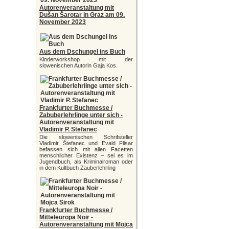
Autorenveranstaltung mit
Dušan Šarotar in Graz am 09.
November 2023
Aus dem Dschungel ins Buch
Kinderworkshop mit der
slowenischen Autorin Gaja Kos.
Frankfurter Buchmesse /
Zabuberlehrlinge unter sich -
Autorenveranstaltung mit
Vladimir P. Stefanec
Die slowenischen Schrifsteller
Vladimir Štefanec und Evald Flisar
befassen sich mit allen Facetten
menschlicher Existenz – sei es im
Jugendbuch, als Kriminalroman oder
in dem Kultbuch Zauberlehrling
Frankfurter Buchmesse /
Mitteleuropa Noir -
Autorenveranstaltung mit Mojca