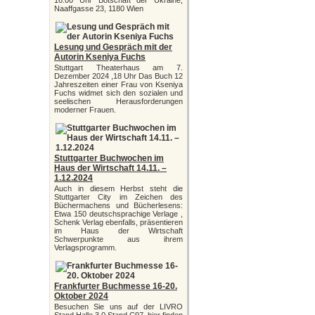
16:00 Uhr Botschaft der Ukraine,
Naaffgasse 23, 1180 Wien
Lesung und Gespräch mit der
Autorin Kseniya Fuchs
Stuttgart Theaterhaus am 7.
Dezember 2024 ,18 Uhr Das Buch 12
Jahreszeiten einer Frau von Kseniya
Fuchs widmet sich den sozialen und
seelischen Herausforderungen
moderner Frauen.
Stuttgarter Buchwochen im
Haus der Wirtschaft 14.11. –
1.12.2024
Auch in diesem Herbst steht die
Stuttgarter City im Zeichen des
Büchermachens und Bücherlesens:
Etwa 150 deutschsprachige Verlage ,
Schenk Verlag ebenfalls, präsentieren
im Haus der Wirtschaft
Schwerpunkte aus ihrem
Verlagsprogramm.
Frankfurter Buchmesse 16-20.
Oktober 2024
Besuchen Sie uns auf der LIVRO