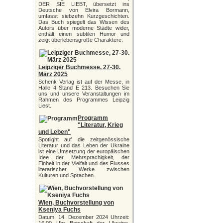
DER SIE LIEBT, übersetzt ins
Deutsche von Elvira Bormann,
umfasst siebzehn Kurzgeschichten.
Das Buch spiegelt das Wissen des
Autors über moderne Städte wider,
enthält einen subtilen Humor und
zeigt überlebensgroße Charaktere.
Leipziger Buchmesse, 27-30.
März 2025
Schenk Verlag ist auf der Messe, in
Halle 4 Stand E 213. Besuchen Sie
uns und unsere Veranstaltungen im
Rahmen des Programmes Leipzig
Liest.
Programm
"Literatur, Krieg
und Leben"
Spotlight auf die zeitgenössische
Literatur und das Leben der Ukraine
ist eine Umsetzung der europäischen
Idee der Mehrsprachigkeit, der
Einheit in der Vielfalt und des Flusses
literarischer Werke zwischen
Kulturen und Sprachen.
Wien, Buchvorstellung von
Kseniya Fuchs
Datum: 14. Dezember 2024 Uhrzeit: