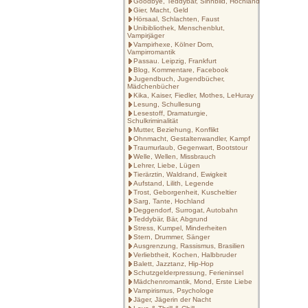
Goodbye, Teddybär, Sinnbild, Hochland
Gier, Macht, Geld
Hörsaal, Schlachten, Faust
Unibibliothek, Menschenblut,
Vampirjäger
Vampirhexe, Kölner Dom,
Vampirromantik
Passau. Leipzig, Frankfurt
Blog, Kommentare, Facebook
Jugendbuch, Jugendbücher,
Mädchenbücher
Kika, Kaiser, Fiedler, Mothes, LeHuray
Lesung, Schullesung
Lesestoff, Dramaturgie,
Schulkriminalität
Mutter, Beziehung, Konflikt
Ohnmacht, Gestaltenwandler, Kampf
Traumurlaub, Gegenwart, Bootstour
Welle, Wellen, Missbrauch
Lehrer, Liebe, Lügen
Tierärztin, Waldrand, Ewigkeit
Aufstand, Lilith, Legende
Trost, Geborgenheit, Kuscheltier
Sarg, Tante, Hochland
Deggendorf, Surrogat, Autobahn
Teddybär, Bär, Abgrund
Stress, Kumpel, Minderheiten
Stern, Drummer, Sänger
Ausgrenzung, Rassismus, Brasilien
Verliebtheit, Kochen, Halbbruder
Balett, Jazztanz, Hip-Hop
Schutzgelderpressung, Ferieninsel
Mädchenromantik, Mond, Erste Liebe
Vampirismus, Psychologe
Jäger, Jägerin der Nacht