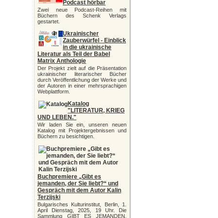
Podcast hörbar
Zwei neue Podcast-Reihen mit
Büchern des Schenk Verlags
gestartet.
Ukrainischer
Zauberwürfel - Einblick
in die ukrainische
Literatur als Teil der Babel
Matrix Anthologie
Der Projekt zielt auf die Präsentation
ukrainischer literarischer Bücher
durch Veröffentlichung der Werke und
der Autoren in einer mehrsprachigen
Webplattform.
Katalog
"LITERATUR, KRIEG
UND LEBEN."
Wir laden Sie ein, unseren neuen
Katalog mit Projektergebnissen und
Büchern zu besichtigen.
Buchpremiere „Gibt es
jemanden, der Sie liebt?“ und
Gespräch mit dem Autor Kalin
Terzijski
Bulgarisches Kulturinstitut, Berlin, 1.
April Dienstag, 2025, 19 Uhr. Die
Sammlung GIBT ES JEMANDEN,