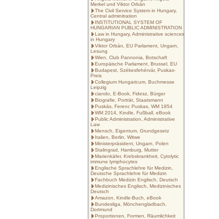
Merkel und Viktor Orbán
The Civil Service System in Hungary,
Central adminitration
INSTITUTIONAL SYSTEM OF
HUNGARIAN PUBLIC ADMINISTRATION
Law in Hungary, Administrative sciences
in Hungary
Viktor Orbán, EU Parlament, Ungarn,
Lesung
Wien, Club Pannonia, Botschaft
Europäische Parlament, Brussel, EU
Budapest, Székesfehérvár, Puskas-
Preis
Collegium Hungaricum, Buchmesse
Leipzig
ciando, E-Book, Fidesz, Bürger
Biografie, Porträt, Staatsmann
Puskás, Ferenc Puskas, WM 1954
WM 2014, Kindle, Fußball, eBook
Public Administration, Administrative
Law
Mensch, Eigentum, Grundgesetz
Italien, Berlin, Witwe
Ministerpräsident, Ungarn, Polen
Stalingrad, Hamburg, Mutter
Marienkäfer, Krebskrankheit, Cytolytic
immune lymphocytes
Englische Sprachlehre für Medizin,
Deutsche Sprachlehre für Medizin
Fachbuch Medizin Englisch, Deutsch
Medizinisches Englisch, Medizinisches
Deutsch
Amazon, Kindle-Buch, eBook
Bundesliga, Mönchengladbach,
Dortmund
Proportionen, Formen, Räumlichkeit