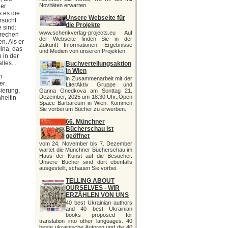
Novitäten erwarten.
ler
s es die
Unsere Webseite für
ersucht
die Projekte
 sind:
www.schenkverlag-projects.eu Auf
prechen
der Webseite finden Sie in der
n. Als er
Zukunft Informationen, Ergebnisse
Iina, das
und Medien von unseren Projekten.
 in der
lles...
Buchverteilungsaktion
in Wien
n
in Zusammenarbeit mit der
er:
LiterAktiv Gruppe und
sierung,
Ganna Gnedkova am Sonttag 21.
Dezember, 2025 um 18:30 Uhr.,Open
heitin
Space Barbareum in Wien. Kommen
Sie vorbei um Bücher zu erwerben.
66. Münchner
Bücherschau ist
geöffnet
vom 24. November bis 7. Dezember
wartet die Münchner Bücherschau im
Haus der Kunst auf die Besucher.
Unsere Bücher sind dort ebenfalls
ausgestellt, schauen Sie vorbei.
TELLING ABOUT
OURSELVES - WIR
ERZÄHLEN VON UNS
40 best Ukrainian authors
and 40 best Ukrainian
books proposed for
translation into other languages. 40
beste ukrainische Autoren und die 40