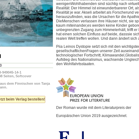
wenigenWohlhabenden sind süchtig nach virtuel
Realität: Der Himmel ist einwunderbarerer Ort, al
Realität je war. Akseli arbeitet als Forscherund v
herauszufinden, was die Ursachen für die Apathie
DieMenschen verlassen ihre Häuser nicht, sie s
kaum miteinander,es werden keine Kinder gebore
unbegrenzten Zugang zum Himmelerhält, trifft er 
hat einen solchen Einfluss auf beide, dasssie sich
realen Welt treffen wollen. Und dann ändert sich a
Piia Leinos Dystopie setzt sich mit den wichtigste
gesellschaftlichenFragen unserer Zeit auseinand
o
technologischer Fortschritt, Klimawandel,Globali
l
Aufstieg des Nationalismus, wachsende Ungleich
den Wohlfahrtsstaaten.
0
3-949045-14-1
8 Seiten, Softcover
 aus dem Finnischen von Tanja
ann.
tzt beim Verlag bestellen!
Der Roman wurde mit dem Literaturpreis der
Europäischen Union 2019 ausgezeichnet.