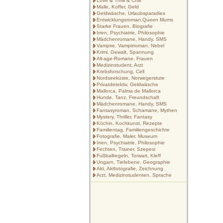
Love & Thrill & Chill
Malle, Koffer, Geld
Geldwäsche, Urlaubsparadies
Entwicklungsroman,Queen Mums
Starke Frauen, Biografie
Irren, Psychiatrie, Philosophie
Mädchenromane, Handy, SMS
Vampire, Vampirroman, Nebel
Krimi, Gewalt, Spannung
All-age-Romane, Frauen
Medizinstudent, Arzt
Krebsforschung, Cell
Nordseeküste, Norwegerstute
Privatdetektiv, Geldwäsche
Mallorca, Palma de Mallorca
Hunde, Tanz, Freundschaft
Mädchenromane, Handy, SMS
Fantasyroman, Schamane, Mythen
Mystery, Thriller, Fantasy
Köchin, Kochkunst, Rezepte
Familientag, Familiengeschichte
Fotografie, Maler, Museum
Irren, Psychiatrie, Philosophie
Fechten, Trainer, Szepesi
Fußballregeln, Torwart, Kleff
Ungarn, Tiefebene, Geographie
Akt, Aktfotografie, Zeichnung
Arzt, Medizinstudenten, Sprache