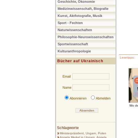
Geschichte, Ökonomie
Medizinwissenschaft, Biografie
Kunst, Aktfotografie, Musik
Sport - Fechten
Naturwissenschaften
Philosophie-Neurowissenschaften
Sportwissenschaft
Kulturanthropologie
Lesetipps:
Bücher auf Ukrainisch
Email
Name
Abonnieren
Abmelden
Wo de
Schlagworte
Ministerpräsident, Ungarn, Polen
Angela Merkel in Ungarn, Angela