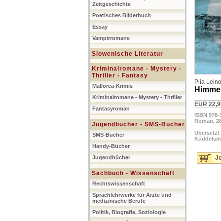
Zeitgeschichte
Poetisches Bilderbuch
Essay
Vampirromane
Slowenische Literatur
Kriminalromane - Mystery -
Thriller - Fantasy
Piia Lein
Mallorca-Krimis
Himme
Kriminalromane - Mystery - Thriller
EUR 22,9
Fantasyroman
ISBN 978-
Roman, 28
Jugendbücher - SMS-Bücher
Übersetzt
SMS-Bücher
Küddelsm
Handy-Bücher
Jugendbücher
Je
Sachbuch - Wissenschaft
Rechtswissenschaft
Sprachlehrwerke für Ärzte und
medizinische Berufe
Politik, Biografie, Soziologie