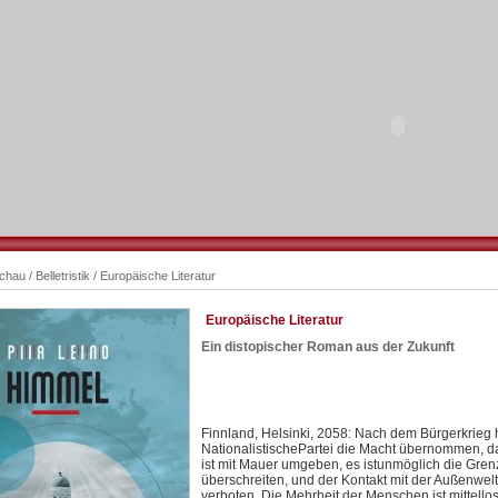
schau
/
Belletristik
/
Europäische Literatur
Europäische Literatur
Ein distopischer Roman aus der Zukunft
Finnland, Helsinki, 2058: Nach dem Bürgerkrieg 
NationalistischePartei die Macht übernommen, 
ist mit Mauer umgeben, es istunmöglich die Gren
überschreiten, und der Kontakt mit der Außenwelt
verboten. Die Mehrheit der Menschen ist mittellos