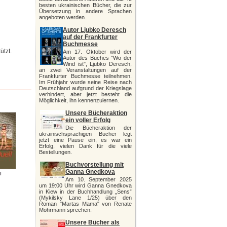
besten ukrainischen Bücher, die zur
Übersetzung in andere Sprachen
angeboten werden.
Autor Ljubko Deresch
auf der Frankfurter
Buchmesse
ützt.
Am 17. Oktober wird der
Autor des Buches "Wo der
Wind ist", Ljubko Deresch,
an zwei Veranstaltungen auf der
Frankfurter Buchmesse teilnehmen.
Im Frühjahr wurde seine Reise nach
Deutschland aufgrund der Kriegslage
verhindert, aber jetzt besteht die
Möglichkeit, ihn kennenzulernen.
Unsere Bücheraktion
ein voller Erfolg
Die Bücheraktion der
ukrainischsprachigen Bücher legt
jetzt eine Pause ein, es war ein
Erfolg, vielen Dank für die viele
Bestellungen.
Buchvorstellung mit
Ganna Gnedkova
l
Am 10. September 2025
um 19:00 Uhr wird Ganna Gnedkova
in Kiew in der Buchhandlung „Sens”
(Mykilsky Lane 1/25) über den
Roman "Martas Mama" von Renate
Möhrmann sprechen.
Unsere Bücher als