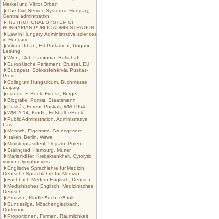
Merkel und Viktor Orbán
The Civil Service System in Hungary,
Central adminitration
INSTITUTIONAL SYSTEM OF
HUNGARIAN PUBLIC ADMINISTRATION
Law in Hungary, Administrative sciences
in Hungary
Viktor Orbán, EU Parlament, Ungarn,
Lesung
Wien, Club Pannonia, Botschaft
Europäische Parlament, Brussel, EU
Budapest, Székesfehérvár, Puskas-
Preis
Collegium Hungaricum, Buchmesse
Leipzig
ciando, E-Book, Fidesz, Bürger
Biografie, Porträt, Staatsmann
Puskás, Ferenc Puskas, WM 1954
WM 2014, Kindle, Fußball, eBook
Public Administration, Administrative
Law
Mensch, Eigentum, Grundgesetz
Italien, Berlin, Witwe
Ministerpräsident, Ungarn, Polen
Stalingrad, Hamburg, Mutter
Marienkäfer, Krebskrankheit, Cytolytic
immune lymphocytes
Englische Sprachlehre für Medizin,
Deutsche Sprachlehre für Medizin
Fachbuch Medizin Englisch, Deutsch
Medizinisches Englisch, Medizinisches
Deutsch
Amazon, Kindle-Buch, eBook
Bundesliga, Mönchengladbach,
Dortmund
Proportionen, Formen, Räumlichkeit