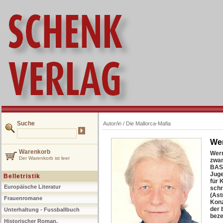
Suche
Autor/in /
Die Mallorca-Mafia
We
Warenkorb
Wern
Der Warenkorb ist leer
zwan
BAST
Juge
Belletristik
für 
Europäische Literatur
schr
(Ast
Frauenromane
Konz
der 
Unterhaltung - Fussballbuch
beze
Historischer Roman,