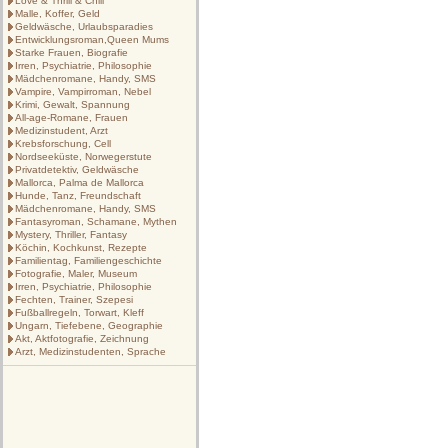
Love & Thrill & Chill
Malle, Koffer, Geld
Geldwäsche, Urlaubsparadies
Entwicklungsroman,Queen Mums
Starke Frauen, Biografie
Irren, Psychiatrie, Philosophie
Mädchenromane, Handy, SMS
Vampire, Vampirroman, Nebel
Krimi, Gewalt, Spannung
All-age-Romane, Frauen
Medizinstudent, Arzt
Krebsforschung, Cell
Nordseeküste, Norwegerstute
Privatdetektiv, Geldwäsche
Mallorca, Palma de Mallorca
Hunde, Tanz, Freundschaft
Mädchenromane, Handy, SMS
Fantasyroman, Schamane, Mythen
Mystery, Thriller, Fantasy
Köchin, Kochkunst, Rezepte
Familientag, Familiengeschichte
Fotografie, Maler, Museum
Irren, Psychiatrie, Philosophie
Fechten, Trainer, Szepesi
Fußballregeln, Torwart, Kleff
Ungarn, Tiefebene, Geographie
Akt, Aktfotografie, Zeichnung
Arzt, Medizinstudenten, Sprache