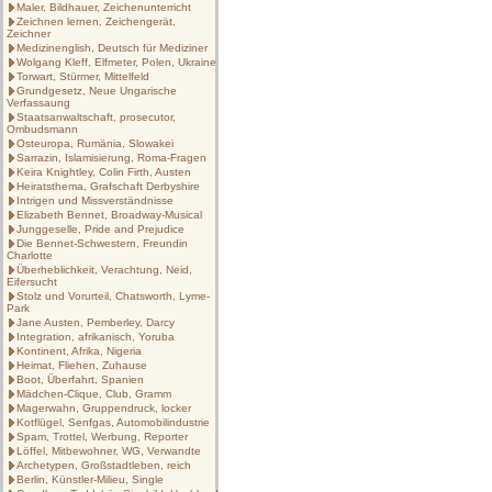
Maler, Bildhauer, Zeichenunterricht
Zeichnen lernen, Zeichengerät,
Zeichner
Medizinenglish, Deutsch für Mediziner
Wolgang Kleff, Elfmeter, Polen, Ukraine
Torwart, Stürmer, Mittelfeld
Grundgesetz, Neue Ungarische
Verfassaung
Staatsanwaltschaft, prosecutor,
Ombudsmann
Osteuropa, Rumänia, Slowakei
Sarrazin, Islamisierung, Roma-Fragen
Keira Knightley, Colin Firth, Austen
Heiratsthema, Grafschaft Derbyshire
Intrigen und Missverständnisse
Elizabeth Bennet, Broadway-Musical
Junggeselle, Pride and Prejudice
Die Bennet-Schwestern, Freundin
Charlotte
Überheblichkeit, Verachtung, Neid,
Eifersucht
Stolz und Vorurteil, Chatsworth, Lyme-
Park
Jane Austen, Pemberley, Darcy
Integration, afrikanisch, Yoruba
Kontinent, Afrika, Nigeria
Heimat, Fliehen, Zuhause
Boot, Überfahrt, Spanien
Mädchen-Clique, Club, Gramm
Magerwahn, Gruppendruck, locker
Kotflügel, Senfgas, Automobilindustrie
Spam, Trottel, Werbung, Reporter
Löffel, Mitbewohner, WG, Verwandte
Archetypen, Großstadtleben, reich
Berlin, Künstler-Milieu, Single