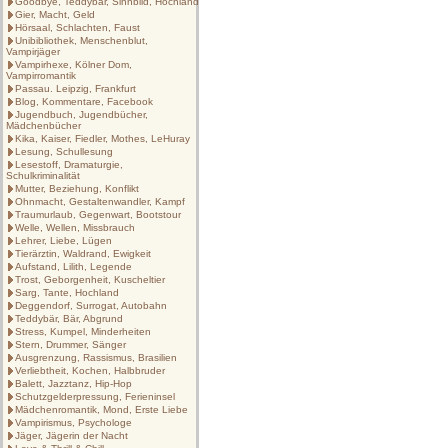
Goodbye, Teddybär, Sinnbild, Hochland
Gier, Macht, Geld
Hörsaal, Schlachten, Faust
Unibibliothek, Menschenblut,
Vampirjäger
Vampirhexe, Kölner Dom,
Vampirromantik
Passau. Leipzig, Frankfurt
Blog, Kommentare, Facebook
Jugendbuch, Jugendbücher,
Mädchenbücher
Kika, Kaiser, Fiedler, Mothes, LeHuray
Lesung, Schullesung
Lesestoff, Dramaturgie,
Schulkriminalität
Mutter, Beziehung, Konflikt
Ohnmacht, Gestaltenwandler, Kampf
Traumurlaub, Gegenwart, Bootstour
Welle, Wellen, Missbrauch
Lehrer, Liebe, Lügen
Tierärztin, Waldrand, Ewigkeit
Aufstand, Lilith, Legende
Trost, Geborgenheit, Kuscheltier
Sarg, Tante, Hochland
Deggendorf, Surrogat, Autobahn
Teddybär, Bär, Abgrund
Stress, Kumpel, Minderheiten
Stern, Drummer, Sänger
Ausgrenzung, Rassismus, Brasilien
Verliebtheit, Kochen, Halbbruder
Balett, Jazztanz, Hip-Hop
Schutzgelderpressung, Ferieninsel
Mädchenromantik, Mond, Erste Liebe
Vampirismus, Psychologe
Jäger, Jägerin der Nacht