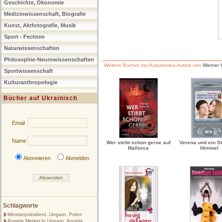
Geschichte, Ökonomie
Medizinwissenschaft, Biografie
Kunst, Aktfotografie, Musik
Sport - Fechten
Naturwissenschaften
Philosophie-Neurowissenschaften
Weitere Bücher der Autorin/des Autors von
Werner 
Sportwissenschaft
Kulturanthropologie
Bücher auf Ukrainisch
Email
Name
Wer stirbt schon gerne auf
Verena und ein S
Mallorca
Himmel
Abonnieren
Abmelden
Schlagworte
Ministerpräsident, Ungarn, Polen
Angela Merkel in Ungarn, Angela