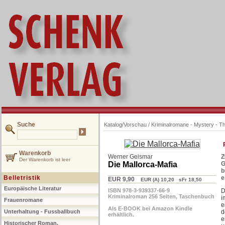
Suche
Katalog/Vorschau
/
Kriminalromane - Mystery - Thr
Warenkorb
Werner Geismar
Z
Der Warenkorb ist leer
Die Mallorca-Mafia
G
b
Belletristik
e
EUR 9,90
EUR (A) 10,20 sFr 18,50
Europäische Literatur
ISBN 978-3-939337-66-9
D
Kriminalroman 256 Seiten, Taschenbuch
i
Frauenromane
e
Als E-BOOK bei Amazon Kindle
Unterhaltung - Fussballbuch
d
erhältlich.
e
Historischer Roman,