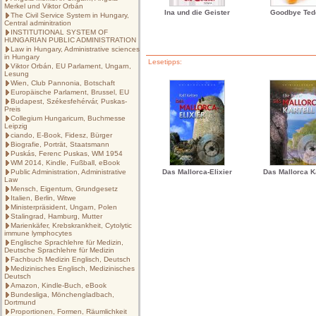
Merkel und Viktor Orbán
Ina und die Geister
Goodbye Ted
The Civil Service System in Hungary,
Central adminitration
INSTITUTIONAL SYSTEM OF
HUNGARIAN PUBLIC ADMINISTRATION
Law in Hungary, Administrative sciences
in Hungary
Lesetipps:
Viktor Orbán, EU Parlament, Ungarn,
Lesung
Wien, Club Pannonia, Botschaft
Europäische Parlament, Brussel, EU
Budapest, Székesfehérvár, Puskas-
Preis
Collegium Hungaricum, Buchmesse
Leipzig
ciando, E-Book, Fidesz, Bürger
Biografie, Porträt, Staatsmann
Puskás, Ferenc Puskas, WM 1954
WM 2014, Kindle, Fußball, eBook
Public Administration, Administrative
Das Mallorca-Elixier
Das Mallorca Ka
Law
Mensch, Eigentum, Grundgesetz
Italien, Berlin, Witwe
Ministerpräsident, Ungarn, Polen
Stalingrad, Hamburg, Mutter
Marienkäfer, Krebskrankheit, Cytolytic
immune lymphocytes
Englische Sprachlehre für Medizin,
Deutsche Sprachlehre für Medizin
Fachbuch Medizin Englisch, Deutsch
Medizinisches Englisch, Medizinisches
Deutsch
Amazon, Kindle-Buch, eBook
Bundesliga, Mönchengladbach,
Dortmund
Proportionen, Formen, Räumlichkeit