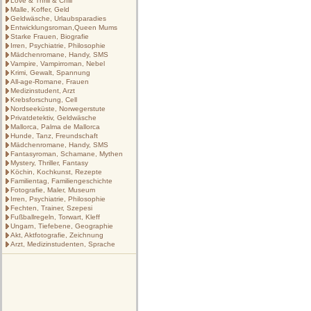
Love & Thrill & Chill
Malle, Koffer, Geld
Geldwäsche, Urlaubsparadies
Entwicklungsroman,Queen Mums
Starke Frauen, Biografie
Irren, Psychiatrie, Philosophie
Mädchenromane, Handy, SMS
Vampire, Vampirroman, Nebel
Krimi, Gewalt, Spannung
All-age-Romane, Frauen
Medizinstudent, Arzt
Krebsforschung, Cell
Nordseeküste, Norwegerstute
Privatdetektiv, Geldwäsche
Mallorca, Palma de Mallorca
Hunde, Tanz, Freundschaft
Mädchenromane, Handy, SMS
Fantasyroman, Schamane, Mythen
Mystery, Thriller, Fantasy
Köchin, Kochkunst, Rezepte
Familientag, Familiengeschichte
Fotografie, Maler, Museum
Irren, Psychiatrie, Philosophie
Fechten, Trainer, Szepesi
Fußballregeln, Torwart, Kleff
Ungarn, Tiefebene, Geographie
Akt, Aktfotografie, Zeichnung
Arzt, Medizinstudenten, Sprache