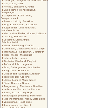
Goodbye, Teddybär, Sinnbild, Hochland
Gier, Macht, Geld
Hörsaal, Schlachten, Faust
Unibibliothek, Menschenblut,
Vampirjäger
Vampirhexe, Kölner Dom,
Vampirromantik
Passau. Leipzig, Frankfurt
Blog, Kommentare, Facebook
Jugendbuch, Jugendbücher,
Mädchenbücher
Kika, Kaiser, Fiedler, Mothes, LeHuray
Lesung, Schullesung
Lesestoff, Dramaturgie,
Schulkriminalität
Mutter, Beziehung, Konflikt
Ohnmacht, Gestaltenwandler, Kampf
Traumurlaub, Gegenwart, Bootstour
Welle, Wellen, Missbrauch
Lehrer, Liebe, Lügen
Tierärztin, Waldrand, Ewigkeit
Aufstand, Lilith, Legende
Trost, Geborgenheit, Kuscheltier
Sarg, Tante, Hochland
Deggendorf, Surrogat, Autobahn
Teddybär, Bär, Abgrund
Stress, Kumpel, Minderheiten
Stern, Drummer, Sänger
Ausgrenzung, Rassismus, Brasilien
Verliebtheit, Kochen, Halbbruder
Balett, Jazztanz, Hip-Hop
Schutzgelderpressung, Ferieninsel
Mädchenromantik, Mond, Erste Liebe
Vampirismus, Psychologe
Jäger, Jägerin der Nacht