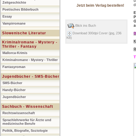
u
Zeitgeschichte
d
Jetzt beim Verlag bestellen!
Poetisches Bilderbuch
E
Essay
P
G
Vampirromane
a
Blick ins Buch
Slowenische Literatur
B
Download 300dpi Cover (jpg, 236
KB)
K
Kriminalromane - Mystery -
Thriller - Fantasy
R
Mallorca-Krimis
T
Kriminalromane - Mystery - Thriller
Fantasyroman
Jugendbücher - SMS-Bücher
SMS-Bücher
Handy-Bücher
Jugendbücher
Sachbuch - Wissenschaft
Rechtswissenschaft
Sprachlehrwerke für Ärzte und
medizinische Berufe
Politik, Biografie, Soziologie