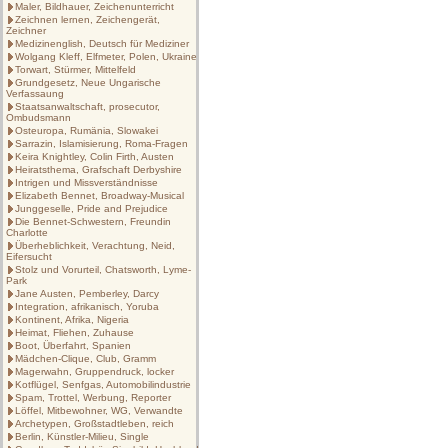
Maler, Bildhauer, Zeichenunterricht
Zeichnen lernen, Zeichengerät,
Zeichner
Medizinenglish, Deutsch für Mediziner
Wolgang Kleff, Elfmeter, Polen, Ukraine
Torwart, Stürmer, Mittelfeld
Grundgesetz, Neue Ungarische
Verfassaung
Staatsanwaltschaft, prosecutor,
Ombudsmann
Osteuropa, Rumänia, Slowakei
Sarrazin, Islamisierung, Roma-Fragen
Keira Knightley, Colin Firth, Austen
Heiratsthema, Grafschaft Derbyshire
Intrigen und Missverständnisse
Elizabeth Bennet, Broadway-Musical
Junggeselle, Pride and Prejudice
Die Bennet-Schwestern, Freundin
Charlotte
Überheblichkeit, Verachtung, Neid,
Eifersucht
Stolz und Vorurteil, Chatsworth, Lyme-
Park
Jane Austen, Pemberley, Darcy
Integration, afrikanisch, Yoruba
Kontinent, Afrika, Nigeria
Heimat, Fliehen, Zuhause
Boot, Überfahrt, Spanien
Mädchen-Clique, Club, Gramm
Magerwahn, Gruppendruck, locker
Kotflügel, Senfgas, Automobilindustrie
Spam, Trottel, Werbung, Reporter
Löffel, Mitbewohner, WG, Verwandte
Archetypen, Großstadtleben, reich
Berlin, Künstler-Milieu, Single