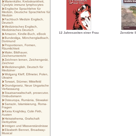
Marienkäfer, Krebskrankheit,
Cytolytic immune lymphocytes
Englische Sprachlehre für
Medizin, Deutsche Sprachlehre für
Medizin
Fachbuch Medizin Englisch,
Deutsch
Medizinisches Englisch,
Medizinisches Deutsch
12 Jahreszeiten einer Frau
Zerstörte 
Amazon, Kindle-Buch, eBook
Bundesliga, Mönchengladbach,
Dortmund
Proportionen, Formen,
Räumlichkeit
Maler, Bildhauer,
Zeichenunterricht
Zeichnen lernen, Zeichengerät,
Zeichner
Medizinenglish, Deutsch für
Mediziner
Wolgang Kleff, Elfmeter, Polen,
Ukraine
Torwart, Stürmer, Mittelfeld
Grundgesetz, Neue Ungarische
Verfassaung
Staatsanwaltschaft, prosecutor,
Ombudsmann
Osteuropa, Rumänia, Slowakei
Sarrazin, Islamisierung, Roma-
Fragen
Keira Knightley, Colin Firth,
Austen
Heiratsthema, Grafschaft
Derbyshire
Intrigen und Missverständnisse
Elizabeth Bennet, Broadway-
Musical