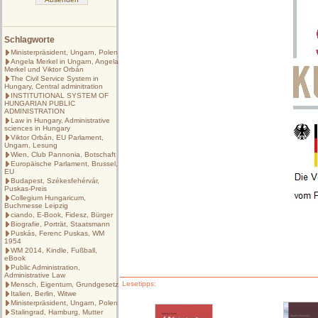
Schlagworte
Ministerpräsident, Ungarn, Polen
Angela Merkel in Ungarn, Angela
Merkel und Viktor Orbán
The Civil Service System in
Hungary, Central adminitration
INSTITUTIONAL SYSTEM OF
HUNGARIAN PUBLIC
ADMINISTRATION
Law in Hungary, Administrative
sciences in Hungary
Viktor Orbán, EU Parlament,
Ungarn, Lesung
Wien, Club Pannonia, Botschaft
Europäische Parlament, Brussel,
EU
Budapest, Székesfehérvár,
Puskas-Preis
Collegium Hungaricum,
Buchmesse Leipzig
ciando, E-Book, Fidesz, Bürger
Biografie, Porträt, Staatsmann
Puskás, Ferenc Puskas, WM
1954
WM 2014, Kindle, Fußball,
eBook
Public Administration,
Administrative Law
Lesetipps:
Mensch, Eigentum, Grundgesetz
Italien, Berlin, Witwe
Ministerpräsident, Ungarn, Polen
Stalingrad, Hamburg, Mutter