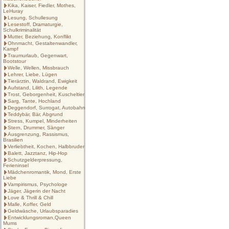
Kika, Kaiser, Fiedler, Mothes,
LeHuray
Lesung, Schullesung
Lesestoff, Dramaturgie,
Schulkriminalität
Mutter, Beziehung, Konflikt
Ohnmacht, Gestaltenwandler,
Kampf
Traumurlaub, Gegenwart,
Bootstour
Welle, Wellen, Missbrauch
Lehrer, Liebe, Lügen
Tierärztin, Waldrand, Ewigkeit
Aufstand, Lilith, Legende
Trost, Geborgenheit, Kuscheltier
Sarg, Tante, Hochland
Deggendorf, Surrogat, Autobahn
Teddybär, Bär, Abgrund
Stress, Kumpel, Minderheiten
Stern, Drummer, Sänger
Ausgrenzung, Rassismus,
Brasilien
Verliebtheit, Kochen, Halbbruder
Balett, Jazztanz, Hip-Hop
Schutzgelderpressung,
Ferieninsel
Mädchenromantik, Mond, Erste
Liebe
Vampirismus, Psychologe
Jäger, Jägerin der Nacht
Love & Thrill & Chill
Malle, Koffer, Geld
Geldwäsche, Urlaubsparadies
Entwicklungsroman,Queen
Mums