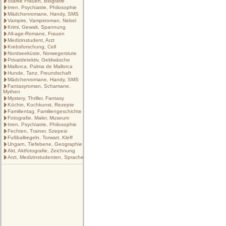
Starke Frauen, Biografie
Irren, Psychiatrie, Philosophie
Mädchenromane, Handy, SMS
Vampire, Vampirroman, Nebel
Krimi, Gewalt, Spannung
All-age-Romane, Frauen
Medizinstudent, Arzt
Krebsforschung, Cell
Nordseeküste, Norwegerstute
Privatdetektiv, Geldwäsche
Mallorca, Palma de Mallorca
Hunde, Tanz, Freundschaft
Mädchenromane, Handy, SMS
Fantasyroman, Schamane,
Mythen
Mystery, Thriller, Fantasy
Köchin, Kochkunst, Rezepte
Familientag, Familiengeschichte
Fotografie, Maler, Museum
Irren, Psychiatrie, Philosophie
Fechten, Trainer, Szepesi
Fußballregeln, Torwart, Kleff
Ungarn, Tiefebene, Geographie
Akt, Aktfotografie, Zeichnung
Arzt, Medizinstudenten, Sprache