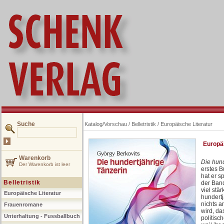
Suche
Katalog/Vorschau
/
Belletristik
/
Europäische Literatur
Europäi
Warenkorb
Die hund
Der Warenkorb ist leer
erstes B
hat er s
Belletristik
der Band
viel stä
Europäische Literatur
hundertj
nichts a
Frauenromane
wird, da
Unterhaltung - Fussballbuch
politisc