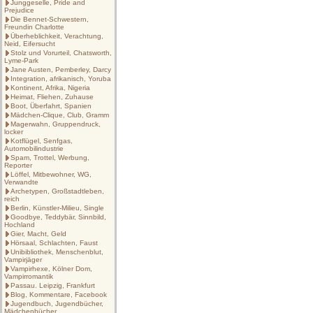
Junggeselle, Pride and
Prejudice
Die Bennet-Schwestern,
Freundin Charlotte
Überheblichkeit, Verachtung,
Neid, Eifersucht
Stolz und Vorurteil, Chatsworth,
Lyme-Park
Jane Austen, Pemberley, Darcy
Integration, afrikanisch, Yoruba
Kontinent, Afrika, Nigeria
Heimat, Fliehen, Zuhause
Boot, Überfahrt, Spanien
Mädchen-Clique, Club, Gramm
Magerwahn, Gruppendruck,
locker
Kotflügel, Senfgas,
Automobilindustrie
Spam, Trottel, Werbung,
Reporter
Löffel, Mitbewohner, WG,
Verwandte
Archetypen, Großstadtleben,
reich
Berlin, Künstler-Milieu, Single
Goodbye, Teddybär, Sinnbild,
Hochland
Gier, Macht, Geld
Hörsaal, Schlachten, Faust
Unibibliothek, Menschenblut,
Vampirjäger
Vampirhexe, Kölner Dom,
Vampirromantik
Passau. Leipzig, Frankfurt
Blog, Kommentare, Facebook
Jugendbuch, Jugendbücher,
Mädchenbücher