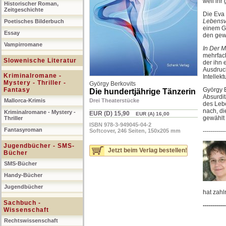
weil ihr
Historischer Roman,
Zeitgeschichte
Die Eva 
Lebensv
Poetisches Bilderbuch
einem Ge
Essay
den gew
Vampirromane
In
Der M
mehrfach
Slowenische Literatur
der ihn 
Ausdruck
Kriminalromane -
Intellek
Mystery - Thriller -
György Berkovits
Fantasy
György B
Die hundertjährige Tänzerin
Absurdit
Mallorca-Krimis
Drei Theaterstücke
des Leb
nach, di
Kriminalromane - Mystery -
EUR (D) 15,90
EUR (A) 16,00
gewählt 
Thriller
ISBN 978-3-949045-04-2
Fantasyroman
Softcover, 246 Seiten, 150x205 mm
-----------
Jugendbücher - SMS-
Jetzt beim Verlag bestellen!
Bücher
SMS-Bücher
Handy-Bücher
Jugendbücher
hat zahl
Sachbuch -
-----------
Wissenschaft
Rechtswissenschaft