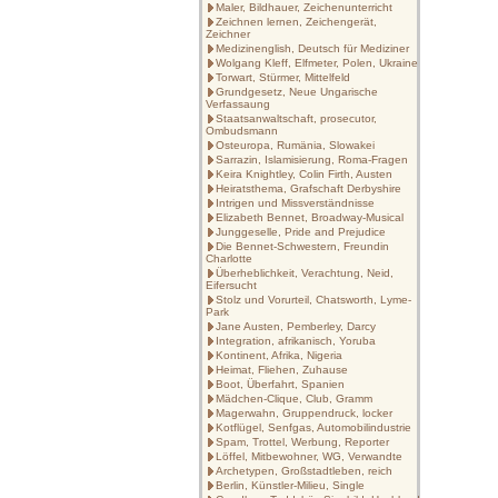
Maler, Bildhauer, Zeichenunterricht
Zeichnen lernen, Zeichengerät,
Zeichner
Medizinenglish, Deutsch für Mediziner
Wolgang Kleff, Elfmeter, Polen, Ukraine
Torwart, Stürmer, Mittelfeld
Grundgesetz, Neue Ungarische
Verfassaung
Staatsanwaltschaft, prosecutor,
Ombudsmann
Osteuropa, Rumänia, Slowakei
Sarrazin, Islamisierung, Roma-Fragen
Keira Knightley, Colin Firth, Austen
Heiratsthema, Grafschaft Derbyshire
Intrigen und Missverständnisse
Elizabeth Bennet, Broadway-Musical
Junggeselle, Pride and Prejudice
Die Bennet-Schwestern, Freundin
Charlotte
Überheblichkeit, Verachtung, Neid,
Eifersucht
Stolz und Vorurteil, Chatsworth, Lyme-
Park
Jane Austen, Pemberley, Darcy
Integration, afrikanisch, Yoruba
Kontinent, Afrika, Nigeria
Heimat, Fliehen, Zuhause
Boot, Überfahrt, Spanien
Mädchen-Clique, Club, Gramm
Magerwahn, Gruppendruck, locker
Kotflügel, Senfgas, Automobilindustrie
Spam, Trottel, Werbung, Reporter
Löffel, Mitbewohner, WG, Verwandte
Archetypen, Großstadtleben, reich
Berlin, Künstler-Milieu, Single