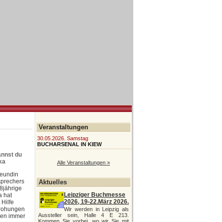
Veranstaltungen
30.05.2026. Samstag
BUCHARSENAL IN KIEW
annst du
ka
Alle Veranstaltungen »
reundin
sprechers
Aktuelles
18jährige
Leipziger Buchmesse
a hat
2026, 19-22.März 2026.
 Hilfe
Drohungen
Wir werden in Leipzig als
Aussteller sein, Halle 4 E 213.
den immer
Kommen Sie vorbei, wo wir Sie mit