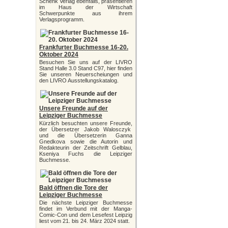
Schenk Verlag ebenfalls, präsentieren
im Haus der Wirtschaft
Schwerpunkte aus ihrem
Verlagsprogramm.
Frankfurter Buchmesse 16-20.
Oktober 2024
Besuchen Sie uns auf der LIVRO
Stand Halle 3.0 Stand C97, hier finden
Sie unseren Neuerscheiungen und
den LIVRO Ausstellungskatalog.
Unsere Freunde auf der
Leipziger Buchmesse
Kürzlich besuchten unsere Freunde,
der Übersetzer Jakob Walosczyk
und die Übersetzerin Ganna
Gnedkova sowie die Autorin und
Redakteurin der Zeitschrift Gelblau,
Kseniya Fuchs die Leipziger
Buchmesse.
Bald öffnen die Tore der
Leipziger Buchmesse
Die nächste Leipziger Buchmesse
findet im Verbund mit der Manga-
Comic-Con und dem Lesefest Leipzig
liest vom 21. bis 24. März 2024 statt.