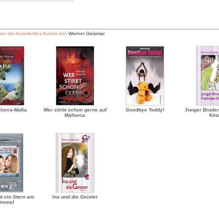
er der Autorin/des Autors von
Werner Geismar
lorca-Mafia
Wer stirbt schon gerne auf
Goodbye Teddy!
Junger Bruder
Mallorca
Kin
d ein Stern am
Ina und die Geister
immel