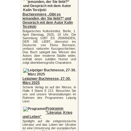
Buchpremiere „Gibt es
jemanden, der Sie liebt?“ und
Gespräch mit dem Autor Kalin
Terzijski
Bulgarisches Kulturinstitut, Berlin, 1.
April Dienstag, 2025, 19 Uhr. Die
Sammlung GIBT ES JEMANDEN,
DER SIE LIEBT, übersetzt ins
Deutsche von Elvira Bormann,
umfasst siebzehn Kurzgeschichten.
Das Buch spiegelt das Wissen des
Autors über moderne Städte wider,
enthält einen subtilen Humor und
zeigt überlebensgroße Charaktere.
Leipziger Buchmesse, 27-30.
März 2025
Schenk Verlag ist auf der Messe, in
Halle 4 Stand E 213. Besuchen Sie
uns und unsere Veranstaltungen im
Rahmen des Programmes Leipzig
Liest.
Programm
"Literatur, Krieg
und Leben"
Spotlight auf die zeitgenössische
Literatur und das Leben der Ukraine
ist eine Umsetzung der europäischen