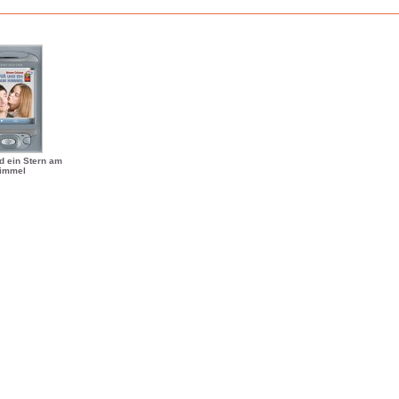
d ein Stern am
immel