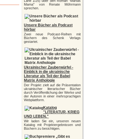
Lane 1/25) über den Roman "Martas
Mama" von Renate Möhrmann
sprechen.
Unsere Bücher als Podcast
hörbar
Zwei neue Podcast-Reihen mit
Büchern des Schenk Verlags
gestartet.
Ukrainischer Zauberwürfel -
Einblick in die ukrainische
Literatur als Teil der Babel
Matrix Anthologie
Der Projekt zielt auf die Präsentation
ukrainischer literarischer Bücher
durch Veröffentlichung der Werke und
der Autoren in einer mehrsprachigen
Webplattform.
Katalog
"LITERATUR, KRIEG
UND LEBEN."
Wir laden Sie ein, unseren neuen
Katalog mit Projektergebnissen und
Büchern zu besichtigen.