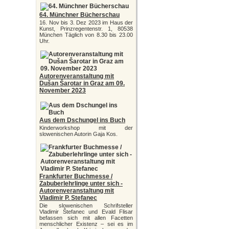
64. Münchner Bücherschau
16. Nov bis 3. Dez 2023 im Haus der
Kunst, Prinzregentenstr. 1, 80538
München Täglich von 8.30 bis 23.00
Uhr.
Autorenveranstaltung mit
Dušan Šarotar in Graz am 09.
November 2023
Aus dem Dschungel ins Buch
Kinderworkshop mit der
slowenischen Autorin Gaja Kos.
Frankfurter Buchmesse /
Zabuberlehrlinge unter sich -
Autorenveranstaltung mit
Vladimir P. Stefanec
Die slowenischen Schrifsteller
Vladimir Štefanec und Evald Flisar
befassen sich mit allen Facetten
menschlicher Existenz – sei es im