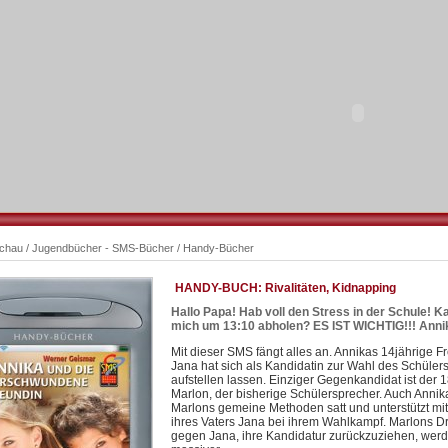
schau
/
Jugendbücher - SMS-Bücher
/
Handy-Bücher
HANDY-BUCH: Rivalitäten, Kidnapping
Hallo Papa! Hab voll den Stress in der Schule! K
mich um 13:10 abholen? ES IST WICHTIG!!! Anni
Mit dieser SMS fängt alles an. Annikas 14jährige F
Jana hat sich als Kandidatin zur Wahl des Schüler
aufstellen lassen. Einziger Gegenkandidat ist der 
Marlon, der bisherige Schülersprecher. Auch Annik
Marlons gemeine Methoden satt und unterstützt mit
ihres Vaters Jana bei ihrem Wahlkampf. Marlons 
gegen Jana, ihre Kandidatur zurückzuziehen, wer