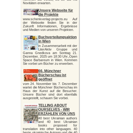
Novitäten erwarten.
Unsere Webseite für
die Projekte
www.schenkverlag-projects.eu Auf
der Webseite finden Sie in der
Zukunft Informationen, Ergebnisse
und Medien von unseren Projekten.
Buchverteilungsaktion
in Wien
in Zusammenarbeit mit der
LiterAktiv Gruppe und
Ganna Gnedkova am Sonttag 21.
Dezember, 2025 um 18:30 Uhr.,Open
Space Barbareum in Wien. Kommen
Sie vorbei um Bücher zu erwerben.
66. Münchner
Bücherschau ist
geöffnet
vom 24. November bis 7. Dezember
wartet die Münchner Bücherschau im
Haus der Kunst auf die Besucher.
Unsere Bücher sind dort ebenfalls
ausgestellt, schauen Sie vorbei.
TELLING ABOUT
OURSELVES - WIR
ERZÄHLEN VON UNS
40 best Ukrainian authors
and 40 best Ukrainian
books proposed for
translation into other languages. 40
beste ukrainische Autoren und die 40