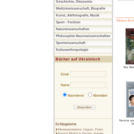
Geschichte, Ökonomie
Medizinwissenschaft, Biografie
Kunst, Aktfotografie, Musik
Weitere Büch
Sport - Fechten
Naturwissenschaften
Philosophie-Neurowissenschaften
Sportwissenschaft
Kulturanthropologie
Bücher auf Ukrainisch
Die Mal
Email
Name
Abonnieren
Abmelden
Verena un
Schlagworte
H
Ministerpräsident, Ungarn, Polen
Angela Merkel in Ungarn, Angela