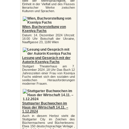
Idee der Mehrsprachigkeit, der
Einheit in der Vielfalt und des Flusses
literarischer Werke zwischen
Kulturen und Sprachen.
Wien, Buchvorstellung von
Kseniya Fuchs
Datum: 14. Dezember 2024 Uhrzeit:
16:00 Uhr Botschaft der Ukraine,
Naaffgasse 23, 1180 Wien
Lesung und Gespräch mit der
Autorin Kseniya Fuchs
Stuttgart Theaterhaus am 7.
Dezember 2024 ,18 Uhr Das Buch 12
Jahreszeiten einer Frau von Kseniya
Fuchs widmet sich den sozialen und
seelischen Herausforderungen
moderner Frauen.
Stuttgarter Buchwochen im
Haus der Wirtschaft 14.11. –
1.12.2024
Auch in diesem Herbst steht die
Stuttgarter City im Zeichen des
Büchermachens und Bücherlesens:
Etwa 150 deutschsprachige Verlage ,