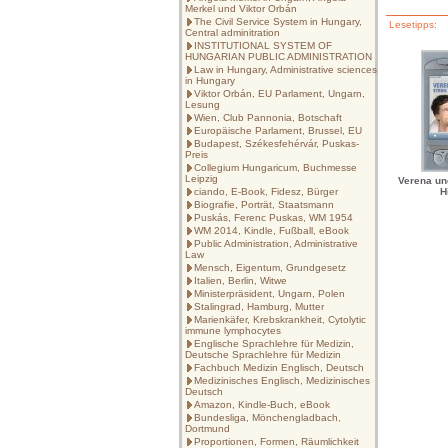
Merkel und Viktor Orbán
The Civil Service System in Hungary,
Lesetipps:
Central adminitration
INSTITUTIONAL SYSTEM OF
HUNGARIAN PUBLIC ADMINISTRATION
Law in Hungary, Administrative sciences
in Hungary
Viktor Orbán, EU Parlament, Ungarn,
Lesung
Wien, Club Pannonia, Botschaft
Europäische Parlament, Brussel, EU
Budapest, Székesfehérvár, Puskas-
Preis
Collegium Hungaricum, Buchmesse
Leipzig
Verena un
ciando, E-Book, Fidesz, Bürger
H
Biografie, Porträt, Staatsmann
Puskás, Ferenc Puskas, WM 1954
WM 2014, Kindle, Fußball, eBook
Public Administration, Administrative
Law
Mensch, Eigentum, Grundgesetz
Italien, Berlin, Witwe
Ministerpräsident, Ungarn, Polen
Stalingrad, Hamburg, Mutter
Marienkäfer, Krebskrankheit, Cytolytic
immune lymphocytes
Englische Sprachlehre für Medizin,
Deutsche Sprachlehre für Medizin
Fachbuch Medizin Englisch, Deutsch
Medizinisches Englisch, Medizinisches
Deutsch
Amazon, Kindle-Buch, eBook
Bundesliga, Mönchengladbach,
Dortmund
Proportionen, Formen, Räumlichkeit