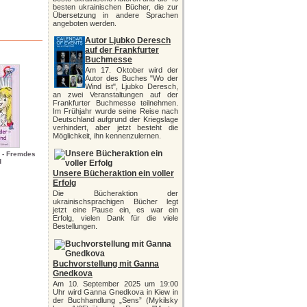
besten ukrainischen Bücher, die zur
Übersetzung in andere Sprachen
angeboten werden.
Autor Ljubko Deresch
auf der Frankfurter
Buchmesse
Am 17. Oktober wird der
Autor des Buches "Wo der
Wind ist", Ljubko Deresch,
an zwei Veranstaltungen auf der
Frankfurter Buchmesse teilnehmen.
Im Frühjahr wurde seine Reise nach
Deutschland aufgrund der Kriegslage
verhindert, aber jetzt besteht die
Möglichkeit, ihn kennenzulernen.
 - Fremdes
d
Unsere Bücheraktion ein voller
Erfolg
Die Bücheraktion der
ukrainischsprachigen Bücher legt
jetzt eine Pause ein, es war ein
Erfolg, vielen Dank für die viele
Bestellungen.
Buchvorstellung mit Ganna
Gnedkova
Am 10. September 2025 um 19:00
Uhr wird Ganna Gnedkova in Kiew in
der Buchhandlung „Sens” (Mykilsky