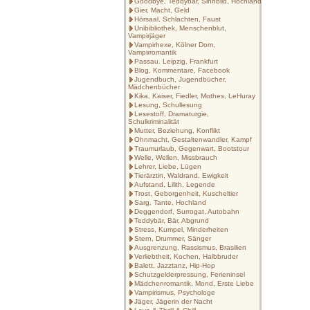
Goodbye, Teddybär, Sinnbild, Hochland
Gier, Macht, Geld
Hörsaal, Schlachten, Faust
Unibibliothek, Menschenblut,
Vampirjäger
Vampirhexe, Kölner Dom,
Vampirromantik
Passau. Leipzig, Frankfurt
Blog, Kommentare, Facebook
Jugendbuch, Jugendbücher,
Mädchenbücher
Kika, Kaiser, Fiedler, Mothes, LeHuray
Lesung, Schullesung
Lesestoff, Dramaturgie,
Schulkriminalität
Mutter, Beziehung, Konflikt
Ohnmacht, Gestaltenwandler, Kampf
Traumurlaub, Gegenwart, Bootstour
Welle, Wellen, Missbrauch
Lehrer, Liebe, Lügen
Tierärztin, Waldrand, Ewigkeit
Aufstand, Lilith, Legende
Trost, Geborgenheit, Kuscheltier
Sarg, Tante, Hochland
Deggendorf, Surrogat, Autobahn
Teddybär, Bär, Abgrund
Stress, Kumpel, Minderheiten
Stern, Drummer, Sänger
Ausgrenzung, Rassismus, Brasilien
Verliebtheit, Kochen, Halbbruder
Balett, Jazztanz, Hip-Hop
Schutzgelderpressung, Ferieninsel
Mädchenromantik, Mond, Erste Liebe
Vampirismus, Psychologe
Jäger, Jägerin der Nacht