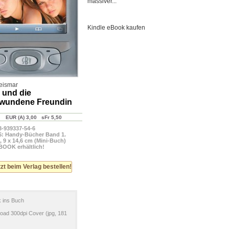
massiver...
Kindle eBook kaufen
eismar
 und die
wundene Freundin
EUR (A) 3,00 sFr 5,50
3-939337-54-6
: Handy-Bücher Band 1.
, 9 x 14,6 cm (Mini-Buch)
-BOOK erhältlich!
zt beim Verlag bestellen!
k ins Buch
oad 300dpi Cover (jpg, 181