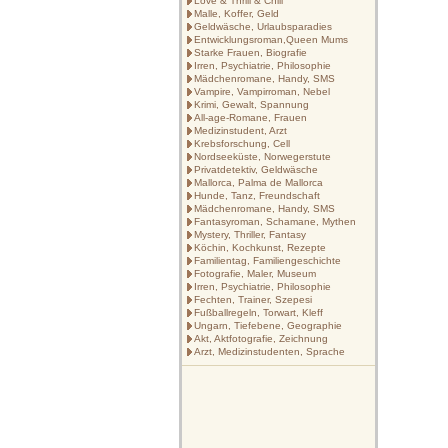
Love & Thrill & Chill
Malle, Koffer, Geld
Geldwäsche, Urlaubsparadies
Entwicklungsroman,Queen Mums
Starke Frauen, Biografie
Irren, Psychiatrie, Philosophie
Mädchenromane, Handy, SMS
Vampire, Vampirroman, Nebel
Krimi, Gewalt, Spannung
All-age-Romane, Frauen
Medizinstudent, Arzt
Krebsforschung, Cell
Nordseeküste, Norwegerstute
Privatdetektiv, Geldwäsche
Mallorca, Palma de Mallorca
Hunde, Tanz, Freundschaft
Mädchenromane, Handy, SMS
Fantasyroman, Schamane, Mythen
Mystery, Thriller, Fantasy
Köchin, Kochkunst, Rezepte
Familientag, Familiengeschichte
Fotografie, Maler, Museum
Irren, Psychiatrie, Philosophie
Fechten, Trainer, Szepesi
Fußballregeln, Torwart, Kleff
Ungarn, Tiefebene, Geographie
Akt, Aktfotografie, Zeichnung
Arzt, Medizinstudenten, Sprache