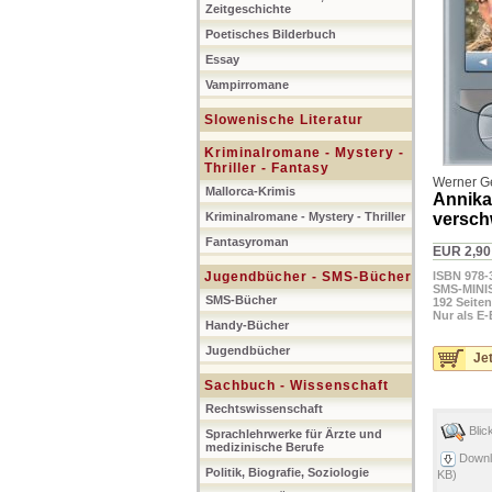
Zeitgeschichte
Poetisches Bilderbuch
Essay
Vampirromane
Slowenische Literatur
Kriminalromane - Mystery -
Thriller - Fantasy
Werner G
Mallorca-Krimis
Annika
Kriminalromane - Mystery - Thriller
versch
Fantasyroman
EUR 2,90
Jugendbücher - SMS-Bücher
ISBN 978-
SMS-MINIS
SMS-Bücher
192 Seiten
Nur als E
Handy-Bücher
Jugendbücher
Jet
Sachbuch - Wissenschaft
Rechtswissenschaft
Blic
Sprachlehrwerke für Ärzte und
medizinische Berufe
Downl
Politik, Biografie, Soziologie
KB)