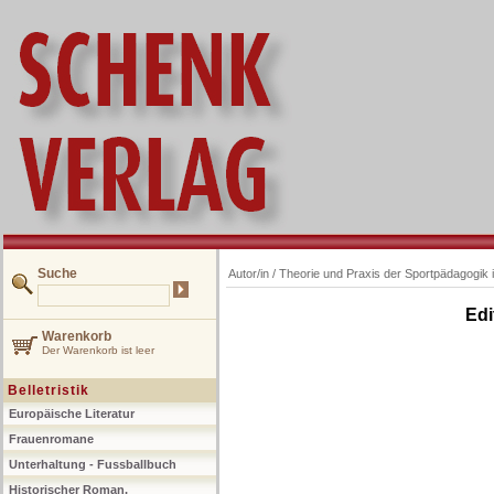
Suche
Autor/in /
Theorie und Praxis der Sportpädagogik 
Edi
Warenkorb
Der Warenkorb ist leer
Belletristik
Europäische Literatur
Frauenromane
Unterhaltung - Fussballbuch
Historischer Roman,