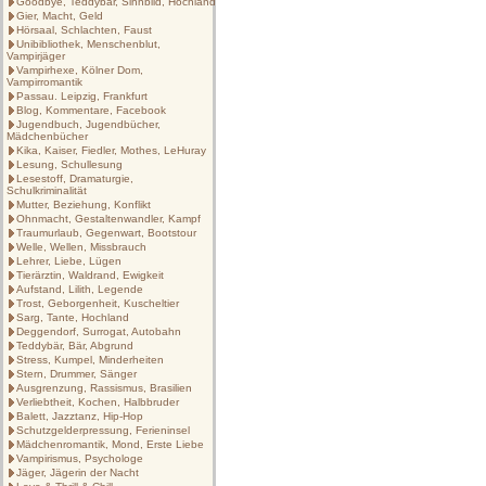
Goodbye, Teddybär, Sinnbild, Hochland
Gier, Macht, Geld
Hörsaal, Schlachten, Faust
Unibibliothek, Menschenblut,
Vampirjäger
Vampirhexe, Kölner Dom,
Vampirromantik
Passau. Leipzig, Frankfurt
Blog, Kommentare, Facebook
Jugendbuch, Jugendbücher,
Mädchenbücher
Kika, Kaiser, Fiedler, Mothes, LeHuray
Lesung, Schullesung
Lesestoff, Dramaturgie,
Schulkriminalität
Mutter, Beziehung, Konflikt
Ohnmacht, Gestaltenwandler, Kampf
Traumurlaub, Gegenwart, Bootstour
Welle, Wellen, Missbrauch
Lehrer, Liebe, Lügen
Tierärztin, Waldrand, Ewigkeit
Aufstand, Lilith, Legende
Trost, Geborgenheit, Kuscheltier
Sarg, Tante, Hochland
Deggendorf, Surrogat, Autobahn
Teddybär, Bär, Abgrund
Stress, Kumpel, Minderheiten
Stern, Drummer, Sänger
Ausgrenzung, Rassismus, Brasilien
Verliebtheit, Kochen, Halbbruder
Balett, Jazztanz, Hip-Hop
Schutzgelderpressung, Ferieninsel
Mädchenromantik, Mond, Erste Liebe
Vampirismus, Psychologe
Jäger, Jägerin der Nacht