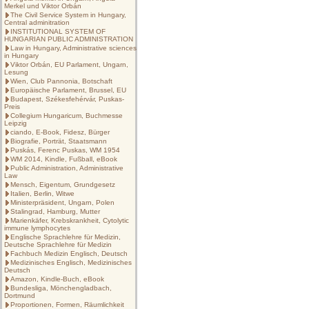
Merkel und Viktor Orbán
The Civil Service System in Hungary,
Central adminitration
INSTITUTIONAL SYSTEM OF
HUNGARIAN PUBLIC ADMINISTRATION
Law in Hungary, Administrative sciences
in Hungary
Viktor Orbán, EU Parlament, Ungarn,
Lesung
Wien, Club Pannonia, Botschaft
Europäische Parlament, Brussel, EU
Budapest, Székesfehérvár, Puskas-
Preis
Collegium Hungaricum, Buchmesse
Leipzig
ciando, E-Book, Fidesz, Bürger
Biografie, Porträt, Staatsmann
Puskás, Ferenc Puskas, WM 1954
WM 2014, Kindle, Fußball, eBook
Public Administration, Administrative
Law
Mensch, Eigentum, Grundgesetz
Italien, Berlin, Witwe
Ministerpräsident, Ungarn, Polen
Stalingrad, Hamburg, Mutter
Marienkäfer, Krebskrankheit, Cytolytic
immune lymphocytes
Englische Sprachlehre für Medizin,
Deutsche Sprachlehre für Medizin
Fachbuch Medizin Englisch, Deutsch
Medizinisches Englisch, Medizinisches
Deutsch
Amazon, Kindle-Buch, eBook
Bundesliga, Mönchengladbach,
Dortmund
Proportionen, Formen, Räumlichkeit