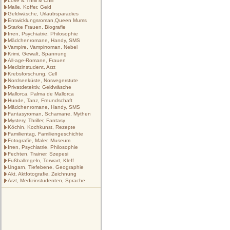
Love & Thrill & Chill
Malle, Koffer, Geld
Geldwäsche, Urlaubsparadies
Entwicklungsroman,Queen Mums
Starke Frauen, Biografie
Irren, Psychiatrie, Philosophie
Mädchenromane, Handy, SMS
Vampire, Vampirroman, Nebel
Krimi, Gewalt, Spannung
All-age-Romane, Frauen
Medizinstudent, Arzt
Krebsforschung, Cell
Nordseeküste, Norwegerstute
Privatdetektiv, Geldwäsche
Mallorca, Palma de Mallorca
Hunde, Tanz, Freundschaft
Mädchenromane, Handy, SMS
Fantasyroman, Schamane, Mythen
Mystery, Thriller, Fantasy
Köchin, Kochkunst, Rezepte
Familientag, Familiengeschichte
Fotografie, Maler, Museum
Irren, Psychiatrie, Philosophie
Fechten, Trainer, Szepesi
Fußballregeln, Torwart, Kleff
Ungarn, Tiefebene, Geographie
Akt, Aktfotografie, Zeichnung
Arzt, Medizinstudenten, Sprache