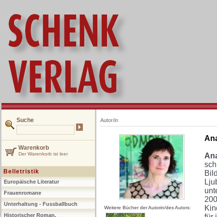
Suche
Autor/in
Ana
Warenkorb
Der Warenkorb ist leer
Ana
sch
Belletristik
Bil
Lju
Europäische Literatur
unt
Frauenromane
200
Unterhaltung - Fussballbuch
Kin
Weitere Bücher der Autorin/des Autors:
Historischer Roman,
für