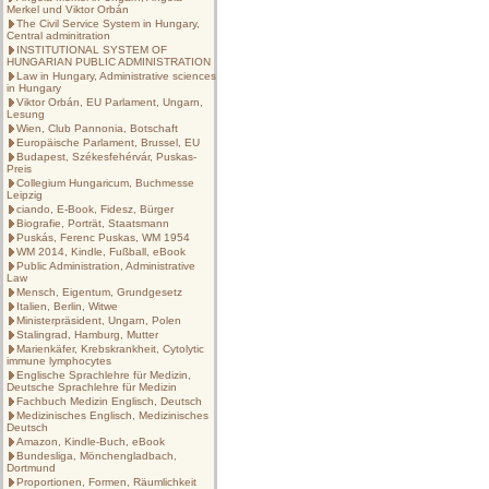
Merkel und Viktor Orbán
The Civil Service System in Hungary,
Central adminitration
INSTITUTIONAL SYSTEM OF
HUNGARIAN PUBLIC ADMINISTRATION
Law in Hungary, Administrative sciences
in Hungary
Viktor Orbán, EU Parlament, Ungarn,
Lesung
Wien, Club Pannonia, Botschaft
Europäische Parlament, Brussel, EU
Budapest, Székesfehérvár, Puskas-
Preis
Collegium Hungaricum, Buchmesse
Leipzig
ciando, E-Book, Fidesz, Bürger
Biografie, Porträt, Staatsmann
Puskás, Ferenc Puskas, WM 1954
WM 2014, Kindle, Fußball, eBook
Public Administration, Administrative
Law
Mensch, Eigentum, Grundgesetz
Italien, Berlin, Witwe
Ministerpräsident, Ungarn, Polen
Stalingrad, Hamburg, Mutter
Marienkäfer, Krebskrankheit, Cytolytic
immune lymphocytes
Englische Sprachlehre für Medizin,
Deutsche Sprachlehre für Medizin
Fachbuch Medizin Englisch, Deutsch
Medizinisches Englisch, Medizinisches
Deutsch
Amazon, Kindle-Buch, eBook
Bundesliga, Mönchengladbach,
Dortmund
Proportionen, Formen, Räumlichkeit