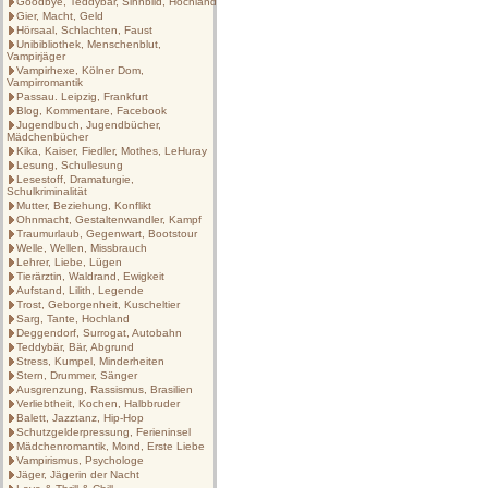
Goodbye, Teddybär, Sinnbild, Hochland
Gier, Macht, Geld
Hörsaal, Schlachten, Faust
Unibibliothek, Menschenblut,
Vampirjäger
Vampirhexe, Kölner Dom,
Vampirromantik
Passau. Leipzig, Frankfurt
Blog, Kommentare, Facebook
Jugendbuch, Jugendbücher,
Mädchenbücher
Kika, Kaiser, Fiedler, Mothes, LeHuray
Lesung, Schullesung
Lesestoff, Dramaturgie,
Schulkriminalität
Mutter, Beziehung, Konflikt
Ohnmacht, Gestaltenwandler, Kampf
Traumurlaub, Gegenwart, Bootstour
Welle, Wellen, Missbrauch
Lehrer, Liebe, Lügen
Tierärztin, Waldrand, Ewigkeit
Aufstand, Lilith, Legende
Trost, Geborgenheit, Kuscheltier
Sarg, Tante, Hochland
Deggendorf, Surrogat, Autobahn
Teddybär, Bär, Abgrund
Stress, Kumpel, Minderheiten
Stern, Drummer, Sänger
Ausgrenzung, Rassismus, Brasilien
Verliebtheit, Kochen, Halbbruder
Balett, Jazztanz, Hip-Hop
Schutzgelderpressung, Ferieninsel
Mädchenromantik, Mond, Erste Liebe
Vampirismus, Psychologe
Jäger, Jägerin der Nacht