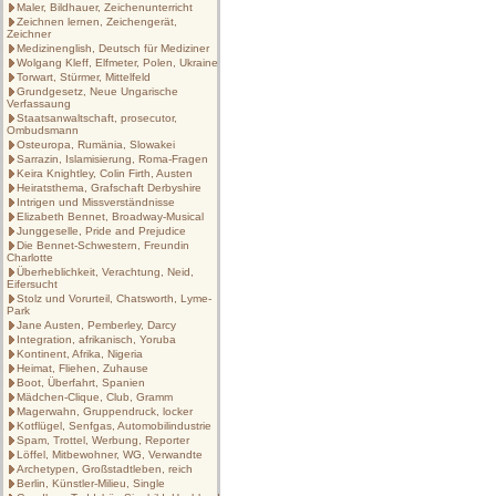
Maler, Bildhauer, Zeichenunterricht
Zeichnen lernen, Zeichengerät,
Zeichner
Medizinenglish, Deutsch für Mediziner
Wolgang Kleff, Elfmeter, Polen, Ukraine
Torwart, Stürmer, Mittelfeld
Grundgesetz, Neue Ungarische
Verfassaung
Staatsanwaltschaft, prosecutor,
Ombudsmann
Osteuropa, Rumänia, Slowakei
Sarrazin, Islamisierung, Roma-Fragen
Keira Knightley, Colin Firth, Austen
Heiratsthema, Grafschaft Derbyshire
Intrigen und Missverständnisse
Elizabeth Bennet, Broadway-Musical
Junggeselle, Pride and Prejudice
Die Bennet-Schwestern, Freundin
Charlotte
Überheblichkeit, Verachtung, Neid,
Eifersucht
Stolz und Vorurteil, Chatsworth, Lyme-
Park
Jane Austen, Pemberley, Darcy
Integration, afrikanisch, Yoruba
Kontinent, Afrika, Nigeria
Heimat, Fliehen, Zuhause
Boot, Überfahrt, Spanien
Mädchen-Clique, Club, Gramm
Magerwahn, Gruppendruck, locker
Kotflügel, Senfgas, Automobilindustrie
Spam, Trottel, Werbung, Reporter
Löffel, Mitbewohner, WG, Verwandte
Archetypen, Großstadtleben, reich
Berlin, Künstler-Milieu, Single